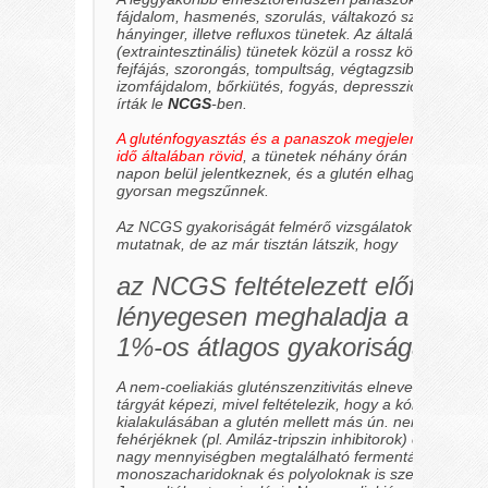
fájdalom, hasmenés, szorulás, váltakozó széklethabit
hányinger, illetve refluxos tünetek. Az általános
(extraintesztinális)
tünetek közül a rossz közérzet, fár
fejfájás, szorongás, tompultság, végtagzsibbadás, ízül
izomfájdalom, bőrkiütés, fogyás, depresszió megjelen
írták le
NCGS
-ben.
A gluténfogyasztás és a panaszok megjelenése között 
idő általában rövid
, a tünetek néhány órán vagy egy-k
napon belül jelentkeznek, és a glutén elhagyását köv
gyorsan megszűnnek.
Az NCGS gyakoriságát felmérő vizsgálatok nagy szór
mutatnak, de az már tisztán látszik, hogy
az NCGS feltételezett előfordul
lényegesen meghaladja a coelia
1%-os átlagos gyakoriságát.
A nem-coeliakiás gluténszenzitivitás elnevezés még vi
tárgyát képezi, mivel feltételezik, hogy a kórkép
kialakulásában a glutén mellett más ún. nem glutén
fehérjéknek
(pl. Amiláz-tripszin inhibitorok)
és a búzaf
nagy mennyiségben megtalálható fermentálódó oligo- ,
monoszacharidoknak és polyoloknak is szerepe van.