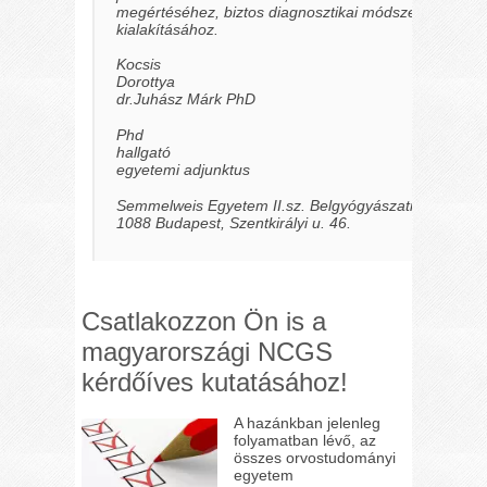
megértéséhez, biztos diagnosztikai módszerek
kialakításához.
Kocsis
Dorotty
dr.Juhász Márk PhD
Phd
hallga
egyetemi adjunktus
Semmelweis Egyetem II.sz. Belgyógyászati Klinika
1088 Budapest, Szentkirályi u. 46.
Csatlakozzon Ön is a
magyarországi NCGS
kérdőíves kutatásához!
A hazánkban jelenleg
folyamatban lévő, az
összes orvostudományi
egyetem