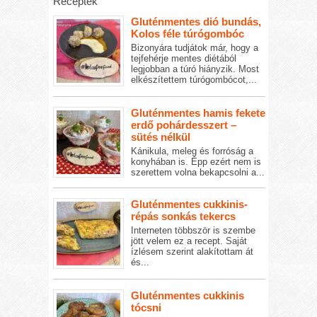
Receptek
Gluténmentes dió bundás,
Kolos féle túrógombóc
Bizonyára tudjátok már, hogy a
tejfehérje mentes diétából
legjobban a túró hiányzik. Most
elkészítettem túrógombócot,...
Gluténmentes hamis fekete
erdő pohárdesszert –
sütés nélkül
Kánikula, meleg és forróság a
konyhában is. Épp ezért nem is
szerettem volna bekapcsolni a...
Gluténmentes cukkinis-
répás sonkás tekercs
Interneten többször is szembe
jött velem ez a recept. Saját
ízlésem szerint alakítottam át
és...
Gluténmentes cukkinis
tócsni