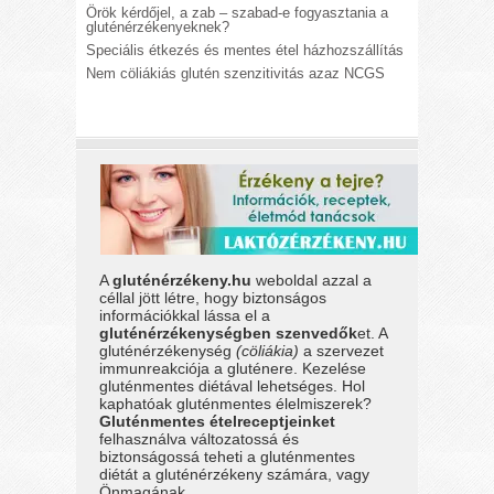
Örök kérdőjel, a zab – szabad-e fogyasztania a
gluténérzékenyeknek?
Speciális étkezés és mentes étel házhozszállítás
Nem cöliákiás glutén szenzitivitás azaz NCGS
A
gluténérzékeny.hu
weboldal azzal a
céllal jött létre, hogy biztonságos
információkkal lássa el a
gluténérzékenységben szenvedők
et. A
gluténérzékenység
(cöliákia)
a szervezet
immunreakciója a gluténere. Kezelése
gluténmentes diétával lehetséges. Hol
kaphatóak gluténmentes élelmiszerek?
Gluténmentes ételreceptjeinket
felhasználva változatossá és
biztonságossá teheti a gluténmentes
diétát a gluténérzékeny számára, vagy
Önmagának.