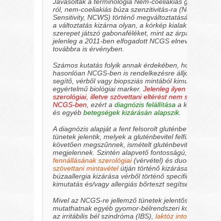
Javasolták a terminológia Nem-coeliakiás gluténszenzi
ról, nem-coeliakiás búza szenzitivitás-ra
(Non Celiac 
Sensitivity, NCWS)
történő megváltoztatását. Ugyanak
a változtatás kizárna olyan, a kórkép kialakításában s
szerepet játszó gabonaféléket, mint az árpa vagy rozs
jelenleg a 2011-ben elfogadott NCGS elnevezés van
továbbra is érvényben.
Számos kutatás folyik annak érdekében, hogy a coeli
hasonlóan NCGS-ben is rendelkezésre álljon a diagnó
segítő, vérből vagy biopsziás mintából kimutatható,
egyértelmű biológiai marker.
Jelenleg ilyen specifikus
szerológiai, illetve szövettani eltérést nem sikerült az
NCGS-ben
, ezért a
diagnózis felállítása
a klinikai tün
és egyéb
betegségek kizárásán alapszik
.
A diagnózis alapját a fent felsorolt gluténbevitelre jel
tünetek jelentik, melyek a gluténbevitel felfüggesztésé
követően megszűnnek, ismételt gluténbevitel során új
megjelennek. Szintén alapvető fontosságú, a
coeliaki
fennállásának szerológiai
(vérvétel)
és duodenumból v
szövettani mintavétel
útján történő kizárása, illetve
búzaallergia kizárása vérből történő specifikus IgE ant
kimutatás és/vagy allergiás bőrteszt segítségével.
Mivel az NCGS-re jellemző tünetek jelentős átfedést
mutathatnak egyéb gyomor-bélrendszeri kórképekkel,
az irritábilis bél szindróma
(IBS)
,
laktóz intolerancia
, f