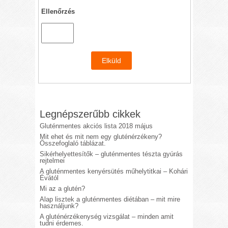
Ellenőrzés
Legnépszerűbb cikkek
Gluténmentes akciós lista 2018 május
Mit ehet és mit nem egy gluténérzékeny?
Összefoglaló táblázat.
Sikérhelyettesítők – gluténmentes tészta gyúrás
rejtelmei
A gluténmentes kenyérsütés műhelytitkai – Kohári
Évától
Mi az a glutén?
Alap lisztek a gluténmentes diétában – mit mire
használjunk?
A gluténérzékenység vizsgálat – minden amit
tudni érdemes.