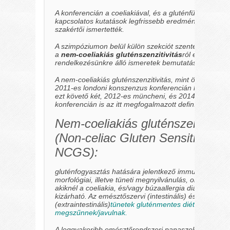
A konferencián a coeliakiával, és a gluténfüggő kórké
kapcsolatos kutatások legfrissebb eredményeit a tém
szakértői ismertették.
A szimpóziumon belül külön szekciót szenteltek az új e
a
nem-coeliakiás gluténszenzitivitás
ról eddig
rendelkezésünkre álló ismeretek bemutatásának.
A nem-coeliakiás gluténszenzitivitás, mint önálló kórk
2011-es londoni konszenzus konferencián került leírá
ezt követő két, 2012-es müncheni, és 2014-es salerno
konferencián is az itt megfogalmazott definíciót fogadt
Nem-coeliakiás gluténszenzitivit
(Non-celiac Gluten Sensitivity
NCGS):
gluténfogyasztás hatására jelentkező immunológiai,
morfológiai, illetve tüneti megnyilvánulás, olyan egyé
akiknél a coeliakia, és/vagy búzaallergia diagnózisa
kizárható. Az emésztőszervi
(intestinális)
és általános
(extraintestinális)
tünetek gluténmentes diétára
megszűnnek/javulnak.
A leggyakoribb emésztőrendszeri panaszok: a puffadá