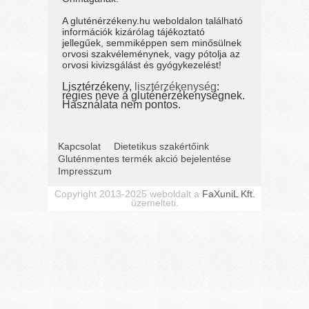
A gluténérzékeny.hu weboldalon található
információk kizárólag tájékoztató
jellegűek, semmiképpen sem minősülnek
orvosi szakvéleménynek, vagy pótolja az
orvosi kivizsgálást és gyógykezelést!
Lisztérzékeny,
lisztérzékenység
:
régies neve a gluténérzékenységnek.
Használata nem pontos.
Kapcsolat
Dietetikus szakértőink
Gluténmentes termék akció bejelentése
Impresszum
Copyright 2013-2025 weboldalt a
FaXuniL Kft.
üzemelteti.