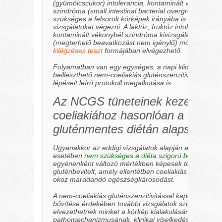
(gyümölcscukor)
intolerancia, kontaminált vékonybél
szindróma
(small intestinal bacterial overgrowth, SIB
szükséges a felsorolt kórképek irányába is kizáró
vizsgálatokat végezni. A laktóz, fruktóz intolerancia és
kontaminált vékonybél szindróma kivizsgálása, non-in
(megterhelő beavatkozást nem igénylő)
módon ún.
H
kilégzéses teszt
formájában elvégezhető.
Folyamatban van egy egységes, a napi klinikai gyakor
beilleszthető nem-coeliakiás gluténszenzitivitás diagno
lépéseit leíró protokoll megalkotása is.
Az NCGS tüneteinek kezelése a
coeliakiához hasonlóan a
gluténmentes diétán alapszik.
Ugyanakkor az eddigi vizsgálatok alapján az NCGS b
esetében
nem szükséges a diéta szigorú betartása
,
egyénenként változó mértékben képesek tolerálni a
gluténbevitelt, amely ellentétben coeliakiás betegekk
okoz maradandó egészségkárosodást.
A nem-coeliakiás gluténszenzitivitással kapcsolatos i
bővítése érdekében további vizsgálatok szükségesek
elvezethetnek minket a kórkép kialakulásának,
pathomechanizmusának, klinikai viselkedésének jobb