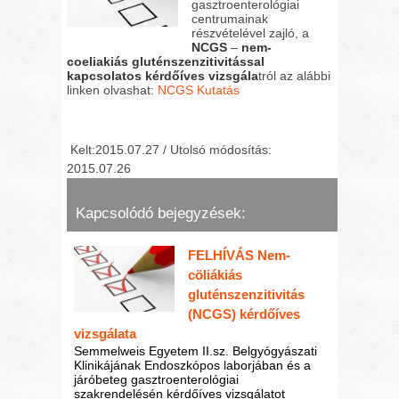
gasztroenterológiai
centrumainak
részvételével zajló, a
NCGS
–
nem-
coeliakiás gluténszenzitivitással
kapcsolatos kérdőíves vizsgála
tról az alábbi
linken olvashat:
NCGS Kutatás
Kelt:2015.07.27 / Utolsó módosítás:
2015.07.26
Kapcsolódó bejegyzések:
FELHÍVÁS Nem-
cöliákiás
gluténszenzitivitás
(NCGS) kérdőíves
vizsgálata
Semmelweis Egyetem II.sz. Belgyógyászati
Klinikájának Endoszkópos laborjában és a
járóbeteg gasztroenterológiai
szakrendelésén kérdőíves vizsgálatot