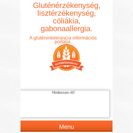
Gluténérzékenység,
lisztérzékenység,
cöliákia,
gabonaallergia.
A gluténintolerancia információs
portálja.
Hirdessen itt!
Menu