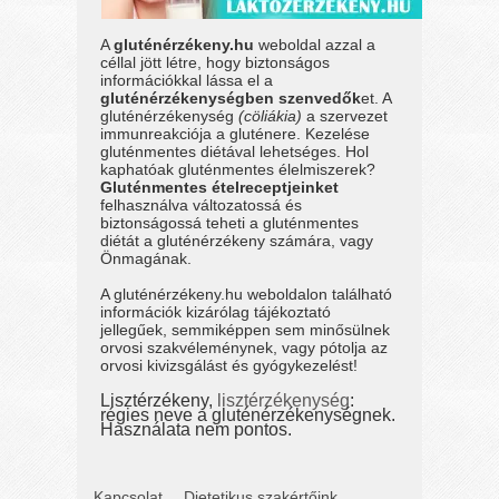
A
gluténérzékeny.hu
weboldal azzal a
céllal jött létre, hogy biztonságos
információkkal lássa el a
gluténérzékenységben szenvedők
et. A
gluténérzékenység
(cöliákia)
a szervezet
immunreakciója a gluténere. Kezelése
gluténmentes diétával lehetséges. Hol
kaphatóak gluténmentes élelmiszerek?
Gluténmentes ételreceptjeinket
felhasználva változatossá és
biztonságossá teheti a gluténmentes
diétát a gluténérzékeny számára, vagy
Önmagának.
A gluténérzékeny.hu weboldalon található
információk kizárólag tájékoztató
jellegűek, semmiképpen sem minősülnek
orvosi szakvéleménynek, vagy pótolja az
orvosi kivizsgálást és gyógykezelést!
Lisztérzékeny,
lisztérzékenység
:
régies neve a gluténérzékenységnek.
Használata nem pontos.
Kapcsolat
Dietetikus szakértőink