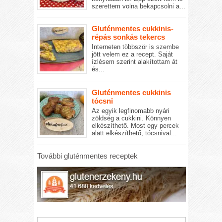
szerettem volna bekapcsolni a...
Gluténmentes cukkinis-
répás sonkás tekercs
Interneten többször is szembe
jött velem ez a recept. Saját
ízlésem szerint alakítottam át
és...
Gluténmentes cukkinis
tócsni
Az egyik legfinomabb nyári
zöldség a cukkini. Könnyen
elkészíthető. Most egy percek
alatt elkészíthető, tócsnival...
További gluténmentes receptek