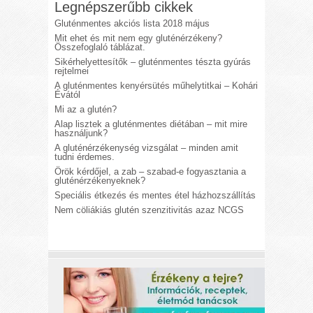
Legnépszerűbb cikkek
Gluténmentes akciós lista 2018 május
Mit ehet és mit nem egy gluténérzékeny?
Összefoglaló táblázat.
Sikérhelyettesítők – gluténmentes tészta gyúrás
rejtelmei
A gluténmentes kenyérsütés műhelytitkai – Kohári
Évától
Mi az a glutén?
Alap lisztek a gluténmentes diétában – mit mire
használjunk?
A gluténérzékenység vizsgálat – minden amit
tudni érdemes.
Örök kérdőjel, a zab – szabad-e fogyasztania a
gluténérzékenyeknek?
Speciális étkezés és mentes étel házhozszállítás
Nem cöliákiás glutén szenzitivitás azaz NCGS