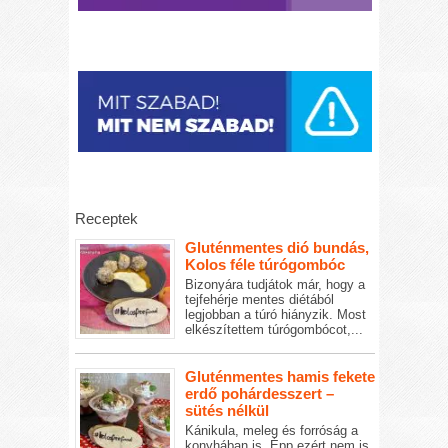
Receptek
Gluténmentes dió bundás,
Kolos féle túrógombóc
Bizonyára tudjátok már, hogy a
tejfehérje mentes diétából
legjobban a túró hiányzik. Most
elkészítettem túrógombócot,...
Gluténmentes hamis fekete
erdő pohárdesszert –
sütés nélkül
Kánikula, meleg és forróság a
konyhában is. Épp ezért nem is