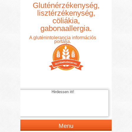
Gluténérzékenység,
lisztérzékenység,
cöliákia,
gabonaallergia.
A gluténintolerancia információs
portálja.
Hirdessen itt!
Menu