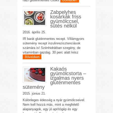
házi gluténmentes csokit
Bővebben
Zabpelyhes
kosárkák friss
gyümölccsel,
sütés nélkül
2016. április 25.
IR barát gluténmentes recept. Villámgyors
sütemény recept inzulinrezisztenciások
számára is! Szénhidrátban szegény, de
vitaminban gazdag. 30 perc alatt kész
Bővebben
Kakaós
gyümölcstorta –
izgalmas nyers
gluténmentes
sütemény
2015. június 21.
Különleges édesség a nyár gyümölcseivel.
Nem kell hozzá más, mint a megfelelő
alapanyagok, egy jó aprítógép és egy