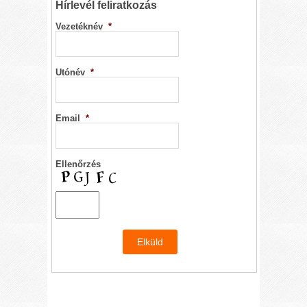
Hírlevél feliratkozás
Vezetéknév
*
Utónév
*
Email
*
Ellenőrzés