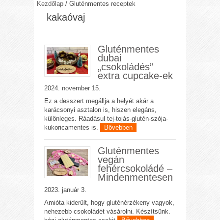
Kezdőlap
/
Gluténmentes receptek
kakaóvaj
Gluténmentes
dubai
„csokoládés”
extra cupcake-ek
2024. november 15.
Ez a desszert megállja a helyét akár a
karácsonyi asztalon is, hiszen elegáns,
különleges. Ráadásul tej-tojás-glutén-szója-
kukoricamentes is.
Bővebben
Gluténmentes
vegán
fehércsokoládé –
Mindenmentesen
2023. január 3.
Amióta kiderült, hogy gluténérzékeny vagyok,
nehezebb csokoládét vásárolni. Készítsünk.