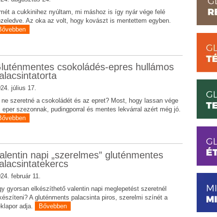
mét a cukkinihez nyúltam, mi máshoz is így nyár vége felé
zeledve. Az oka az volt, hogy kovászt is mentettem egyben.
Bővebben
luténmentes csokoládés-epres hullámos
alacsintatorta
24. július 17.
 ne szeretné a csokoládét és az epret? Most, hogy lassan vége
 eper szezonnak, pudingporral és mentes lekvárral azért még jó.
Bővebben
alentin napi „szerelmes” gluténmentes
alacsintatekercs
24. február 11.
y gyorsan elkészíthető valentin napi meglepetést szeretnél
készíteni? A gluténments palacsinta piros, szerelmi színét a
klapor adja.
Bővebben