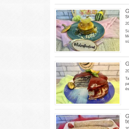
G
s
20
Sü
Mo
s
G
20
Ta
pa
és
G
t
20