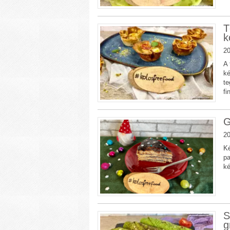
T
k
20
A 
ké
te
fi
G
20
Ké
pa
ké
S
g