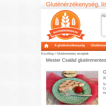
Gluténérzékenység, lis
Hir
A gluténérzékenység
Gluténmen
Kezdőlap
/
Gluténmentes receptek
Mester Család gluténmentes
G
20
So
Cs
me