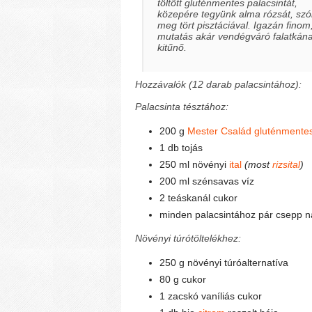
töltött gluténmentes palacsintát,
közepére tegyünk alma rózsát, szó
meg tört pisztáciával. Igazán finom
mutatás akár vendégváró falatkána
kitűnő.
Hozzávalók (12 darab palacsintához):
Palacsinta tésztához:
200 g
Mester Család gluténmentes
1 db tojás
250 ml növényi
ital
(most
rizsital
)
200 ml szénsavas víz
2 teáskanál cukor
minden palacsintához pár csepp na
Növényi túrótöltelékhez:
250 g növényi túróalternatíva
80 g cukor
1 zacskó vaníliás cukor