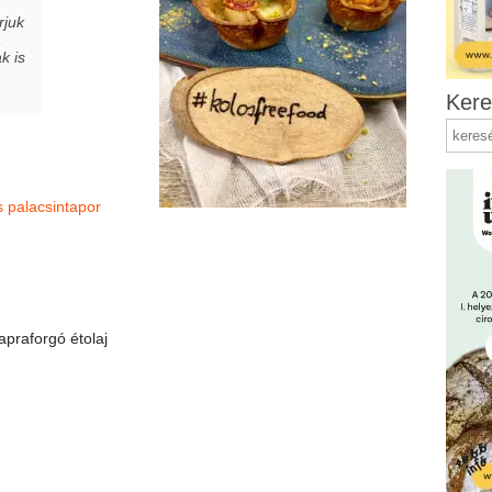
rjuk
,
k is
Kere
 palacsintapor
praforgó étolaj