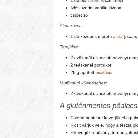
1 db bio
citrom
reszelt héja
ízlés szerint vanília kivonat
csipet só
Alma rózsa:
1 db közepes méretű
alma
(nálam
Tetejükre:
2 evőkanál olvasztott növényi mar
2 teáskanál porcukor
25 g aprított
pisztácia
Muffinsütő kikenéséhez:
2 evőkanál olvasztott növényi mar
A gluténmentes pőalacsi
Csomómentesre keverjük el a palacs
Kicsit várjuk vele, hogy a tészta pi
Elkeverjük a növényi túróhelyettesít