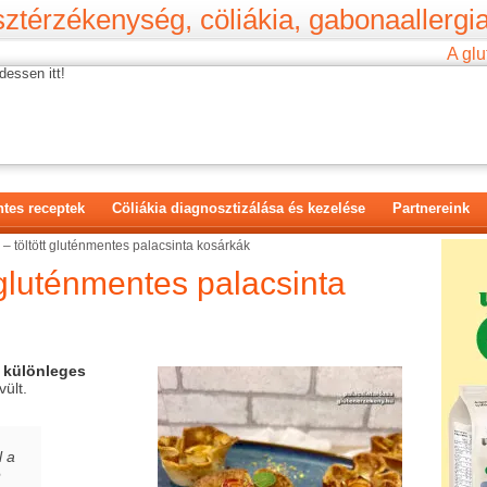
ztérzékenység, cöliákia, gabonaallergia
A glu
dessen itt!
tes receptek
Cöliákia diagnosztizálása és kezelése
Partnereink
a – töltött gluténmentes palacsinta kosárkák
t gluténmentes palacsinta
különleges
vült.
l a
e