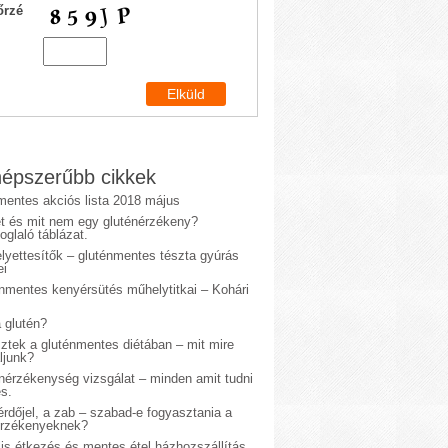
őrzé
épszerűbb cikkek
mentes akciós lista 2018 május
et és mit nem egy gluténérzékeny?
glaló táblázat.
lyettesítők – gluténmentes tészta gyúrás
ei
énmentes kenyérsütés műhelytitkai – Kohári
 glutén?
sztek a gluténmentes diétában – mit mire
ljunk?
énérzékenység vizsgálat – minden amit tudni
s.
rdőjel, a zab – szabad-e fogyasztania a
érzékenyeknek?
is étkezés és mentes étel házhozszállítás