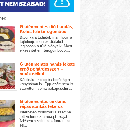
tek
Gluténmentes dió bundás,
Kolos féle túrógombóc
Bizonyára tudjátok már, hogy a
tejfehérje mentes diétából
legjobban a túró hiányzik. Most
elkészítettem túrógombócot,...
Gluténmentes hamis fekete
erdő pohárdesszert –
sütés nélkül
Kánikula, meleg és forróság a
konyhában is. Épp ezért nem is
szerettem volna bekapcsolni a...
Gluténmentes cukkinis-
répás sonkás tekercs
Interneten többször is szembe
jött velem ez a recept. Saját
ízlésem szerint alakítottam át
és...