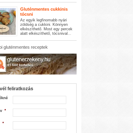
Gluténmentes cukkinis
tócsni
Az egyik legfinomabb nyári
zöldség a cukkini. Könnyen
elkészíthető. Most egy percek
alatt elkészíthető, tócsnival...
i gluténmentes receptek
vél feliratkozás
ékné
v
*
*