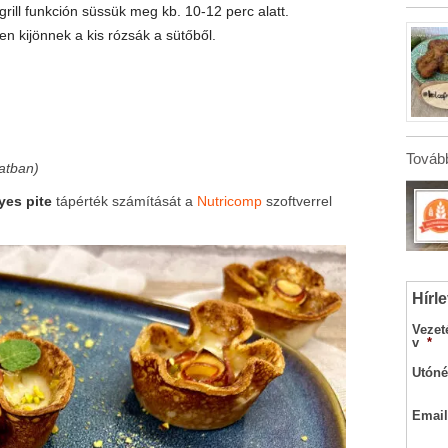
grill funkción süssük meg kb. 10-12 perc alatt.
n kijönnek a kis rózsák a sütőből.
Tovább
atban)
yes pite
tápérték számítását a
Nutricomp
szoftverrel
Hírle
Vezet
v
*
Utóné
Email