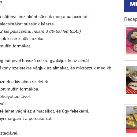
s.
 sütőnyi tésztaként süssük meg a palacsintát!
Recep
alacsintákat süssünk készre.
 kis palacsinta, nálam 3 db-bal lett több!)
juk kissé kihűlni azokat.
 muffin formákat.
gítségével hosszú csíkra gyaluljuk le az almát.
ékony szeletekre vágjuk az almákat, és mikrózzuk meg kb.
znek a kis alma szeletek.
zott muffin formákba.
óhelyettesítővel.
sát.
é lehet vágni az almacsíkot, és úgy feltekerni.
yi margarint a porcukorral.
ztáciával.