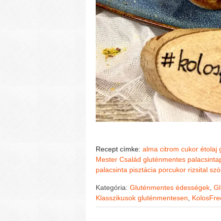
Recept címke:
alma
citrom
cukor
étolaj
Mester Család gluténmentes palacsinta
palacsinta
pisztácia
porcukor
rizsital
szó
Kategória:
Gluténmentes édességek
,
Gl
Klasszikusok gluténmentesen
,
KolosFr