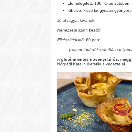
Előmelegített, 180 °C-os sütőben, 
Kihűlve, kissé langyosan gyönyörűe
Jó étvágyat kívánok!
Nehézségi szint
: kezdő
Elkészítési idő
: 60 perc
(recept tápértékszámítása folyam
A
gluténmentes növényi túrós, megg
Nógrádi Katalin dietetikus végezte el.