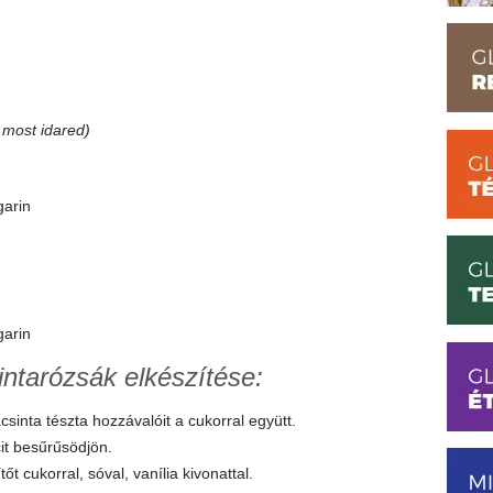
 most idared)
garin
garin
ntarózsák elkészítése:
inta tészta hozzávalóit a cukorral együtt.
cit besűrűsödjön.
őt cukorral, sóval, vanília kivonattal.