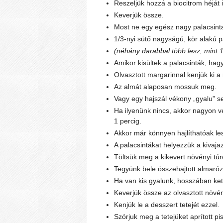
Reszeljük hozzá a biocitrom héját i
Keverjük össze.
Most ne egy egész nagy palacsinta
1/3-nyi sütő nagyságú, kör alakú p
(néhány darabbal több lesz, mint 12
Amikor kisültek a palacsinták, hagy
Olvasztott margarinnal kenjük ki a
Az almát alaposan mossuk meg.
Vagy egy hajszál vékony „gyalu” se
Ha ilyenünk nincs, akkor nagyon v
1 percig.
Akkor már könnyen hajlíthatóak les
A palacsintákat helyezzük a kivaja
Töltsük meg a kikevert növényi túr
Tegyünk bele összehajtott almaróz
Ha van kis gyalunk, hosszában kett
Keverjük össze az olvasztott növén
Kenjük le a desszert tetejét ezzel.
Szórjuk meg a tetejüket aprított pis