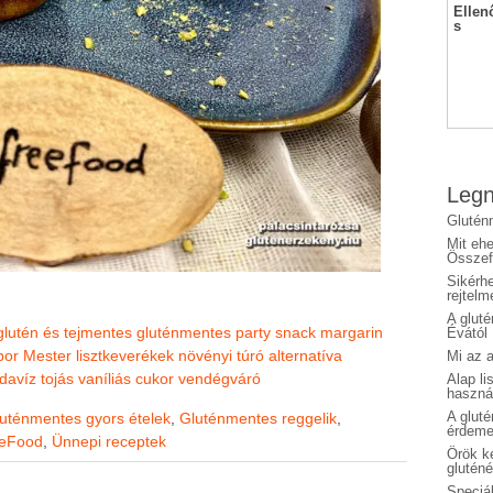
Ellen
s
Legn
Glutén
Mit eh
Összefo
Sikérhe
rejtelm
A glut
glutén és tejmentes
gluténmentes party snack
margarin
Évától
por
Mester lisztkeverékek
növényi túró alternatíva
Mi az a
davíz
tojás
vaníliás cukor
vendégváró
Alap li
haszná
A glut
uténmentes gyors ételek
,
Gluténmentes reggelik
,
érdeme
eeFood
,
Ünnepi receptek
Örök ké
glutén
Speciál