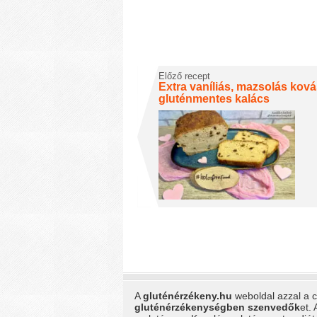
Előző recept
Extra vaníliás, mazsolás kov
gluténmentes kalács
A
gluténérzékeny.hu
weboldal azzal a cé
gluténérzékenységben szenvedők
et.