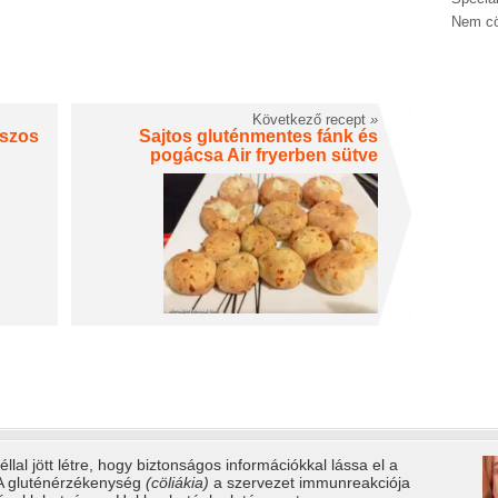
Nem cö
Következő recept
»
ászos
Sajtos gluténmentes fánk és
pogácsa Air fryerben sütve
llal jött létre, hogy biztonságos információkkal lássa el a
 A gluténérzékenység
(cöliákia)
a szervezet immunreakciója