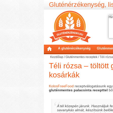
Gluténérzékenység, lis
Hir
A gluténérzékenység
Gluténmen
Kezdőlap
/
Gluténmentes receptek
/
Téli rózs
Téli rózsa – töltöt
kosárkák
KolosFreeFood
receptválogatásunk egy
gluténmentes palacsinta recepttel
bő
A tél közepén járunk. Használjuk fe
savanykás almát, készítsünk belől