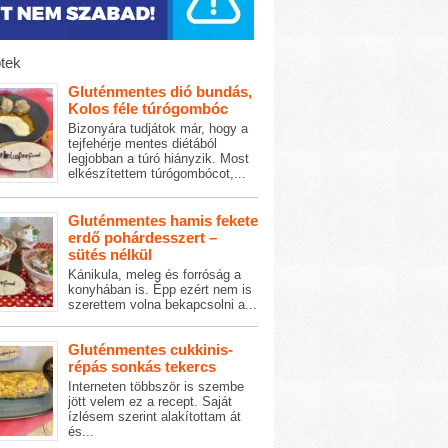
tek
Gluténmentes dió bundás,
Kolos féle túrógombóc
Bizonyára tudjátok már, hogy a
tejfehérje mentes diétából
legjobban a túró hiányzik. Most
elkészítettem túrógombócot,...
Gluténmentes hamis fekete
erdő pohárdesszert –
sütés nélkül
Kánikula, meleg és forróság a
konyhában is. Épp ezért nem is
szerettem volna bekapcsolni a...
Gluténmentes cukkinis-
répás sonkás tekercs
Interneten többször is szembe
jött velem ez a recept. Saját
ízlésem szerint alakítottam át
és...