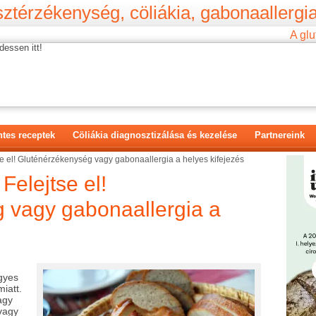
ztérzékenység, cöliákia, gabonaallergia
A glu
dessen itt!
tes receptek
Cöliákia diagnosztizálása és kezelése
Partnereink
e el! Gluténérzékenység vagy gabonaallergia a helyes kifejezés
Felejtse el!
 vagy gabonaallergia a
gyes
miatt.
agy
/vagy