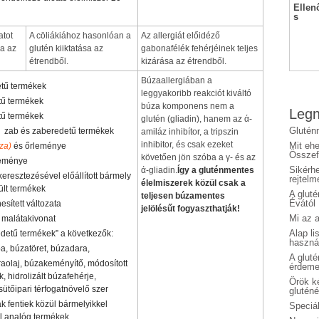
Ellen
s
atot
A cöliákiához hasonlóan a
Az allergiát előidéző
sa az
glutén kiiktatása az
gabonafélék fehérjéinek teljes
étrendből.
kizárása az étrendből.
Búzaallergiában a
tű termékek
leggyakoribb reakciót kiváltó
tű termékek
búza komponens nem a
Legn
tű termékek
glutén (gliadin), hanem az ά-
Glutén
 zab és zaberedetű termékek
amiláz inhibítor, a tripszin
inhibitor, és csak ezeket
Mit eh
za)
és őrleménye
Összefo
követően jön szóba a γ- és az
leménye
Sikérhe
ά-gliadin.
Így a gluténmentes
eresztezésével előállított bármely
rejtelm
élelmiszerek közül csak a
ült termékek
A glut
teljesen búzamentes
Évától
esített változata
jelölésűt fogyaszthatják!
Mi az a
, malátakivonat
Alap li
detű termékek” a következők:
haszná
pa, búzatöret, búzadara,
A glut
raolaj, búzakeményítő, módosított
érdeme
, hidrolizált búzafehérje,
Örök ké
ütőipari térfogatnövelő szer
glutén
k fentiek közül bármelyikkel
Speciál
l analóg termékek.