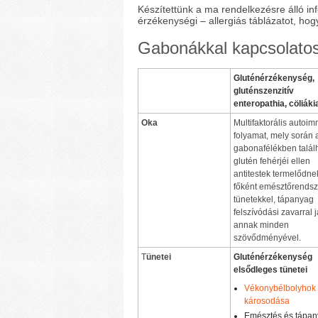
Készítettünk a ma rendelkezésre álló i
érzékenységi – allergiás táblázatot, ho
Gabonákkal kapcsolatos 
Gluténérzékenység,
gluténszenzitív
enteropathia, cöliáki
Oka
Multifaktorális autoi
folyamat, mely során 
gabonafélékben talál
glutén fehérjéi ellen
antitestek termelődne
főként emésztőrendsz
tünetekkel, tápanyag
felszívódási zavarral j
annak minden
szövődményével.
T
ünetei
Gluténérzékenység
elsődleges tünetei
Vékonybélbolyhok
károsodása
Emésztés és tápan