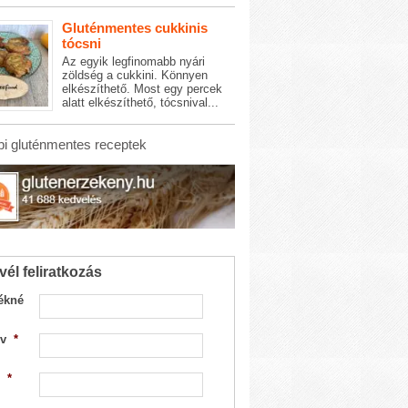
Gluténmentes cukkinis
tócsni
Az egyik legfinomabb nyári
zöldség a cukkini. Könnyen
elkészíthető. Most egy percek
alatt elkészíthető, tócsnival...
i gluténmentes receptek
vél feliratkozás
ékné
v
*
*