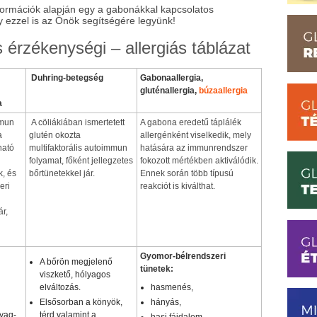
nformációk alapján egy a gabonákkal kapcsolatos
gy ezzel is az Önök segítségére legyünk!
érzékenységi – allergiás táblázat
Duhring-betegség
Gabonaallergia,
gluténallergia,
búzaallergia
a
mmun
A cöliákiában ismertetett
A gabona eredetű táplálék
a
glutén okozta
allergénként viselkedik, mely
ható
multifaktorális autoimmun
hatására az immunrendszer
folyamat, főként jellegzetes
fokozott mértékben aktiválódik.
k, és
bőrtünetekkel jár.
Ennek során több típusú
eri
reakciót is kiválthat.
ár,
Gyomor-bélrendszeri
A bőrön megjelenő
tünetek:
viszkető, hólyagos
elváltozás.
hasmenés,
Elsősorban a könyök,
hányás,
yag-
térd valamint a