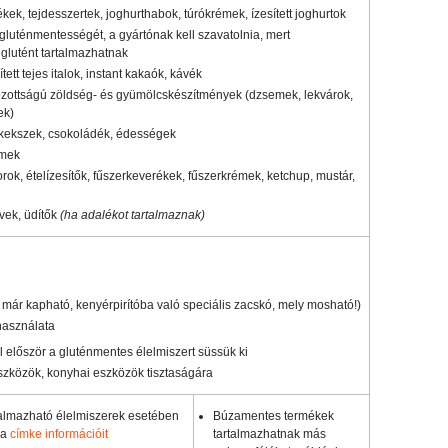
rmékek, tejdesszertek, joghurthabok, túrókrémek, ízesített joghurtok
öl gluténmentességét, a gyártónak kell szavatolnia, mert
 glutént tartalmazhatnak
ett tejes italok, instant kakaók, kávék
zottságú zöldség- és gyümölcskészítmények (dzsemek, lekvárok,
ek)
kekszek, csokoládék, édességek
émek
ok, ételízesítők, fűszerkeverékek, fűszerkrémek, ketchup, mustár,
vek, üdítők
(ha adalékot tartalmaznak)
 már kapható, kenyérpirítóba való speciális zacskó, mely mosható!)
használata
l először a gluténmentes élelmiszert süssük ki
zközök, konyhai eszközök tisztaságára
rtalmazható élelmiszerek esetében
Búzamentes termékek
 a
címke információit
tartalmazhatnak más