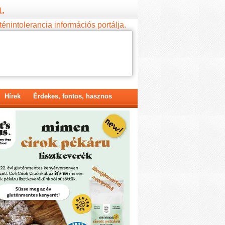
.
ténintolerancia információs portálja.
Hírek
Érdekes, fontos, hasznos