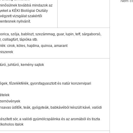
Nem cö
inősülnek továbbá mindazok az
yeket a KÉKI Biológiai Osztály
égzett vizsgálat szakértői
ntesnek nyilvánít.
orica, szója, babliszt, szezámmag, guar, lupin, teff, sárgaborsó,
csillagfürt, tápióka stb.
lék: cirok, köles, hajdina, quinoa, amarant
miszerek
ntúró, juhtúró, kemény sajtok
gek, főzelékfélék, gyorsfagyasztott és natúr konzervipari
ételek
szernövények
nsavas üdítők, teák, gyógyteák, babkávéból készült kávé, valódi
készített sör, a valódi gyümölcspálinka és az aromából és tiszta
alkoholos italok