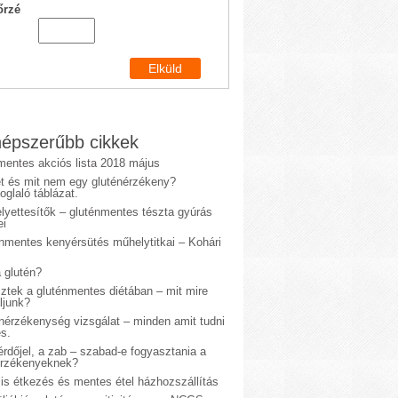
őrzé
épszerűbb cikkek
mentes akciós lista 2018 május
et és mit nem egy gluténérzékeny?
glaló táblázat.
lyettesítők – gluténmentes tészta gyúrás
ei
énmentes kenyérsütés műhelytitkai – Kohári
 glutén?
sztek a gluténmentes diétában – mit mire
ljunk?
énérzékenység vizsgálat – minden amit tudni
s.
rdőjel, a zab – szabad-e fogyasztania a
érzékenyeknek?
is étkezés és mentes étel házhozszállítás