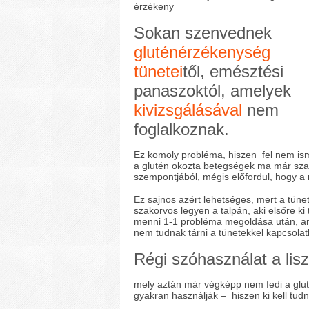
érzékeny
Sokan szenvednek
gluténérzékenység
tünetei
től, emésztési
panaszoktól, amelyek
kivizsgálásával
nem
foglalkoznak.
Ez komoly probléma, hiszen fel nem is
a glutén okozta betegségek ma már szab
szempontjából, mégis előfordul, hogy a r
Ez sajnos azért lehetséges, mert a tüne
szakorvos legyen a talpán, aki elsőre ki 
menni 1-1 probléma megoldása után, am
nem tudnak tárni a tünetekkel kapcsola
Régi szóhasználat a lis
mely aztán már végképp nem fedi a glut
gyakran használják – hiszen ki kell tudni