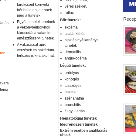
hasi fájdalom,
farokcsont környéki
véres széklet,
bőrfelületen jelennek
reflux
meg a tünetek.
Recep
Bőrtünetek:
Egyéb tünetei lehetnek:
fadás,
a vékonybélbolyhok
ekcéma
károsodása valamint
csalánkiütés
emésztőszervi tünetek.
ajak és nyálkahártya
A vakarással apró
tünetek
vérzések és baktérium-
dermatitis
ány
:
fertőzés is ki-alakulhat.
angio-ödéma
Légúti tünetek:
orrfolyás
:
köhögés
avara
tüsszögés
ödéma
asztma
szénanátha
bronchitis
fülgyulladás
Hematológiai tünetek
Idegrendszeri tünetek
Extrém esetben anafilaxiás
shock