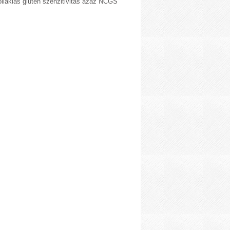
liákiás glutén szenzitivitás azaz NCGS