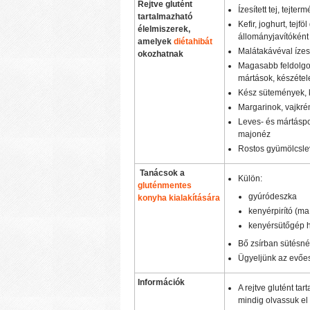
Rejtve glutént
Ízesített tej, tejte
tartalmazható
Kefir, joghurt, tejf
élelmiszerek,
állományjavítóként
amelyek
diétahibát
Malátakávéval ízesít
okozhatnak
Magasabb feldolgo
mártások, készétel
Kész sütemények, 
Margarinok, vajkr
Leves- és mártáspor
majonéz
Rostos gyümölcsle
Tanácsok a
Külön:
gluténmentes
gyúródeszka
konyha kialakítására
kenyérpirító (ma
kenyérsütőgép 
Bő zsírban sütésné
Ügyeljünk az evőes
Információk
A rejtve glutént ta
mindig olvassuk el