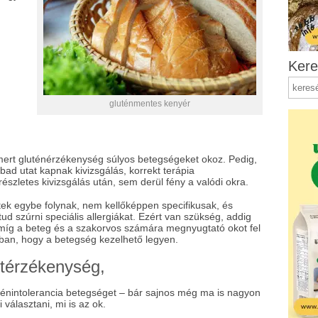
Kere
gluténmentes kenyér
mert gluténérzékenység súlyos betegségeket okoz. Pedig,
ad utat kapnak kivizsgálás, korrekt terápia
észletes kivizsgálás után, sem derül fény a valódi okra.
tek egybe folynak, nem kellőképpen specifikusak, és
tud szúrni speciális allergiákat. Ezért van szükség, addig
íg a beteg és a szakorvos számára megnyugtató okot fel
tban, hogy a betegség kezelhető legyen.
ztérzékenység,
énintolerancia betegséget – bár sajnos még ma is nagyon
 választani, mi is az ok.