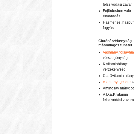
felszívódási zavar
Fejlődésben való
elmaradás
Hasmenés, haspuf
fogyás
Gluténérzékenység
másodlagos tünetei
Vashiány
,
folsavhi
vérszegénység
K vitaminhiány:
vérzékenység
Ca, Dvitamin hiány
csontanyagcsere
z
Aminosav hiány: 
A,D,E,K vitamin
felszívódási zavara