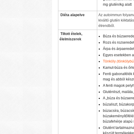
mg glutén/kg alatt
Diéta alapelve
Az autoimmun folyam
kiváltó glutén kiiktatá
étrendből.
Tiltott ételek,
Búza és búzaerede
élelmiszerek
Rozs és rozserede
Árpa és árpaerede
Egyes esetekben a
Tönköly
(tönkölybú
Kamut-búza és őr
Fenti gabonafélék k
mag és abból kész
A fenti magok pelyh
Gluténliszt, maláta
A „búza és búzaere
búzaliszt, búzakor
búzacsíra, búzacsí
búzakeményítőfélék
búzafehérje alapú s
Glutént tartalmazna
készült termékekke