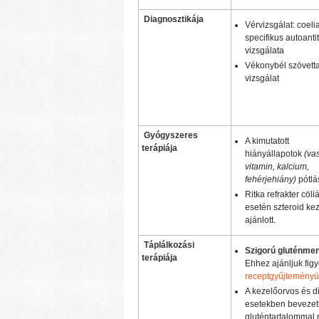
Diagnosztikája
Vérvizsgálat: coeli
specifikus autoanti
vizsgálata
Vékonybél szövett
vizsgálat
Gyógyszeres
A kimutatott
terápiája
hiányállapotok
(vas
vitamin, kalcium,
fehérjehiány)
pótlá
Ritka refrakter cöli
esetén szteroid ke
ajánlott.
Táplálkozási
Szigorú gluténment
terápiája
Ehhez ajánljuk fi
receptgyűjteményü
A kezelőorvos és di
esetekben bevezeth
gluténtartalommal 