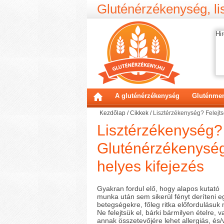
Gluténérzékenység, lis
Hir
A gluténérzékenység
Gluténmen
Kezdőlap
/
Cikkek
/
Lisztérzékenység? Felejts
Lisztérzékenység? 
Gluténérzékenység
helyes kifejezés
Gyakran fordul elő, hogy alapos kutató
munka után sem sikerül fényt deríteni e
betegségekre, főleg ritka előfordulásuk 
Ne felejtsük el, bárki bármilyen ételre, v
annak összetevőjére lehet allergiás, és