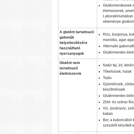
Gluténmentesnek m
élelmiszerek, amel
Laboratóriumában v
véleménye gluténme
A glutént tartalmazó
Rizs, burgonya, kuk
gabonák
manióka, agar-agar, 
helyettesítésére
Alternatív gabonafé
használható
Gluténmentes élel
nyersanyagok
Glutént nem
Natúr tej, író, tehé
tartalmazó
Tőkehúsok, halak
élelmiszerek
Tojás
Gyümölcsök, zöldsé
készítmények
Gluténmentes bébi
Zöld- és száraz fű
Víz, ásványvíz, szé
kakaó
Bor, a kukoricából 
szeszből készített 