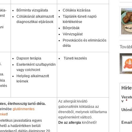
akia-
Bőrminta vizsgálata
Cöliákia kizárása
test
Cöliákiánál alkalmazott
Táplálék-tüneti napló
diagnosztikai eljárások
kiértékelése
ani
Bőrpróbák
Vérvizsgálat
Provokációs és eliminációs
diéta
Tovább
Dapson terápia
Tüneti kezelés
,
Esetenként szulfapyridin
vagy colchicint
sa.
Helyileg alkalmazott
ákia
krémek
zelés
Hírle
Vezet
v
*
Az allergiát kiváltó
es, élethosszig tartó diéta.
gabonafélék kiiktatása az
gyelmébe
gluténmentes
Utóné
étrendből, melynek időtartama
nket
!
egyénenként változó.
etetikus javaslatára egyes
Email
De az allergia
kinőhető!
ető a határértéken belüli
rendelkező diétás élelmiszer 20