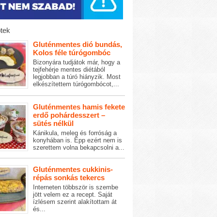
tek
Gluténmentes dió bundás,
Kolos féle túrógombóc
Bizonyára tudjátok már, hogy a
tejfehérje mentes diétából
legjobban a túró hiányzik. Most
elkészítettem túrógombócot,...
Gluténmentes hamis fekete
erdő pohárdesszert –
sütés nélkül
Kánikula, meleg és forróság a
konyhában is. Épp ezért nem is
szerettem volna bekapcsolni a...
Gluténmentes cukkinis-
répás sonkás tekercs
Interneten többször is szembe
jött velem ez a recept. Saját
ízlésem szerint alakítottam át
és...