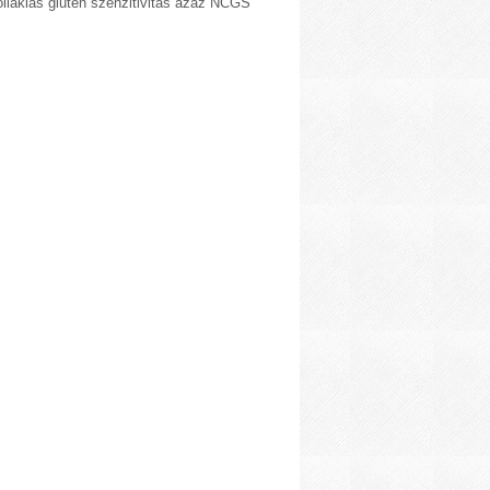
liákiás glutén szenzitivitás azaz NCGS