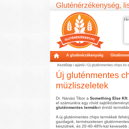
Gluténérzékenység, lis
Hir
A gluténérzékenység
Gluténmen
Kezdőlap
/
ajánló
/
Új gluténmentes chips és 
Új gluténmentes c
müzliszeletek
Dr. Nánási Tibor a
Something Else Kft
el számunkra egy rövid sajtóközlemény
gluténmentes termék
et érintő termékb
A új gluténmentes chips termékek fehér
gazdagok, természetesen gluténmentes
készülnek, és 20-40-48%-kal kevesebb z