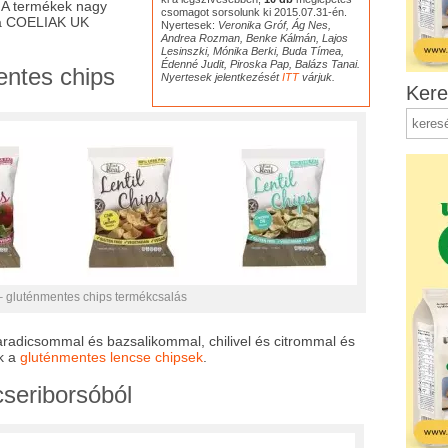
 A termékek nagy
csomagot sorsolunk ki 2015.07.31-én.
 a COELIAK UK
Nyertesek:
Veronika Gróf, Ág Nes,
Andrea Rozman, Benke Kálmán, Lajos
Lesinszki, Mónika Berki, Buda Tímea,
Édenné Judit, Piroska Pap, Balázs Tanai.
entes chips
Nyertesek jelentkezését
ITT
várjuk.
Kere
– gluténmentes chips termékcsalás
paradicsommal és bazsalikommal, chilivel és citrommal és
ak a
gluténmentes lencse chipsek
.
seriborsóból