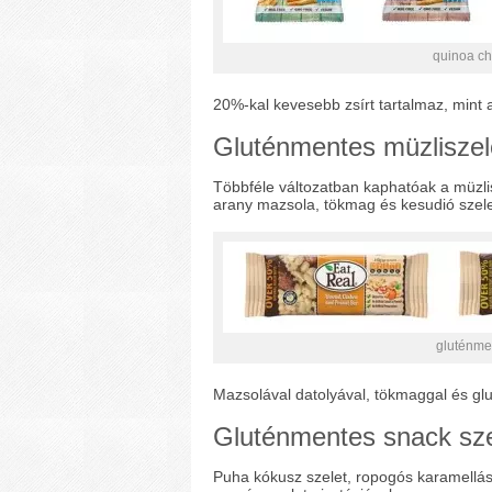
quinoa ch
20%-kal kevesebb zsírt tartalmaz, min
Gluténmentes müzliszel
Többféle változatban kaphatóak a müzlis
arany mazsola, tökmag és kesudió szelet
gluténme
Mazsolával datolyával, tökmaggal és g
Gluténmentes snack sze
Puha kókusz szelet, ropogós karamellá