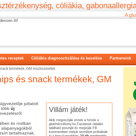
ztérzékenység, cöliákia, gabonaallergia
A glu
dessen itt!
tes receptek
Cöliákia diagnosztizálása és kezelése
Partnereink
snack termékek, GM müzliszeletek
hips és snack termékek, GM
.ügyvezetője juttatott
Villám játék!
t több
új
evezetésről.
Akik megosztják ennek a hírnek a
jében és rostban
gluténérzékeny.hu Facebook oldalán
 alapanyagokból
található posztját és megírják FB
kommentben melyik terméket próbálnák
sírt tartalmaznak,
ki a legszívesebben,
10 db
meglepetés