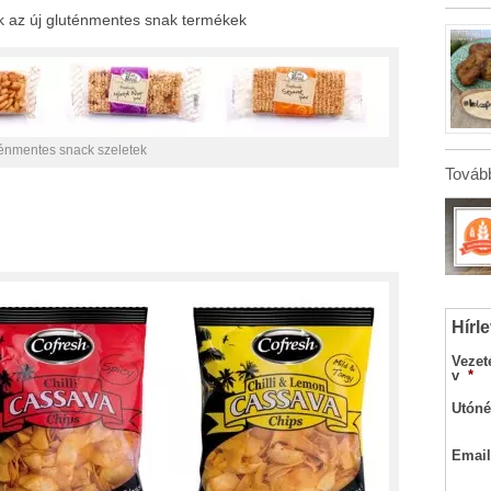
 az új gluténmentes snak termékek
énmentes snack szeletek
Tovább
Hírle
Vezet
v
*
Utóné
Email