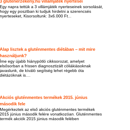
3 gluténérzékeny.hu villámjáték nyertesei
Egy napra tettük a 3 villámjáték nyerteseinek sorsolását,
hogy egy posztban ki tudjuk hirdetni a szerencsés
nyerteseket, Kisorsoltunk: 3x6.000 Ft...
Alap lisztek a gluténmentes diétában – mit mire
használjunk?
Íme egy újabb hiánypótló cikksorozat, amelyet
elsősorban a frissen diagnosztizált cöliákiásoknak
javaslunk, de kíváló segítség lehet régebb óta
diétázóknak is....
Akciós gluténmentes termékek 2015. június
második fele
Megérkeztek az első akciós gluténmentes termékek
2015 június második felére vonatkozóan. Gluténmentes
termék akciók 2015 június második felében