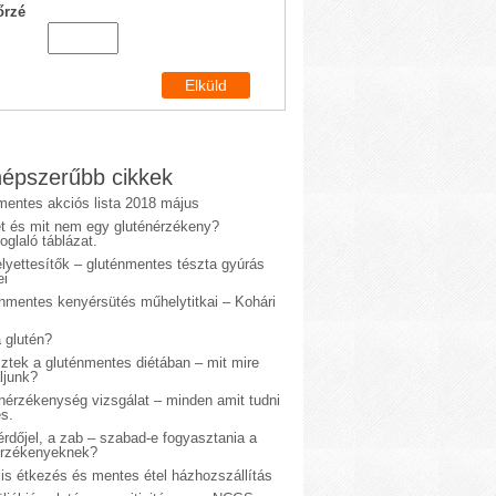
őrzé
épszerűbb cikkek
mentes akciós lista 2018 május
et és mit nem egy gluténérzékeny?
glaló táblázat.
lyettesítők – gluténmentes tészta gyúrás
ei
énmentes kenyérsütés műhelytitkai – Kohári
 glutén?
sztek a gluténmentes diétában – mit mire
ljunk?
énérzékenység vizsgálat – minden amit tudni
s.
rdőjel, a zab – szabad-e fogyasztania a
érzékenyeknek?
is étkezés és mentes étel házhozszállítás