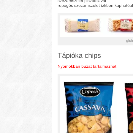
szezámszelet pisztáciával
ropogós szezámszelet ízkben kaphatóak
glut
Tápióka chips
Nyomokban búzát tartalmazhat!