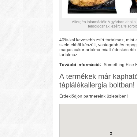
Allergén információk: A gyárban ahol a
feldolgoznak, ezért a felsoro
40%-kal kevesebb zsírt tartalmaz, mint
szeletekből készült, vastagabb és ropo
magas cukortartalma miatt édeskésebb.
tartalmaz.
További információ:
Something Else K
A termékek már kaphat
táplálékallergia boltban!
Érdeklődjön partnereink üzleteiben!
2