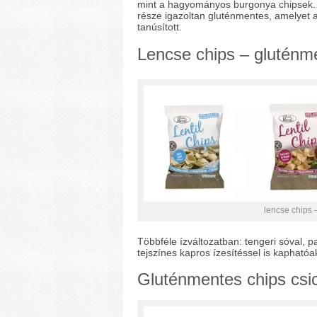
mint a hagyományos burgonya chipsek.
része igazoltan gluténmentes, amelyet
tanúsított.
Lencse chips – gluténm
lencse chips 
Többféle ízváltozatban: tengeri sóval, 
tejszínes kapros ízesítéssel is kapható
Gluténmentes chips csic