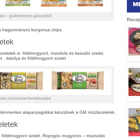
ips – gluténmentes gabonából
Recep
t a hagyományos burgonya chips.
etek
zeletek is: földimogyoró, mandula és kesudió szelet,
 , datolya és földimogyoró szelet
ntes müzliszelet termékcsalád
luténmentes alapanyagokkal készülnek a GM müzliszeletek.
letek
s földimogyoró szelet, Ropogós mogyorós – mazsolás