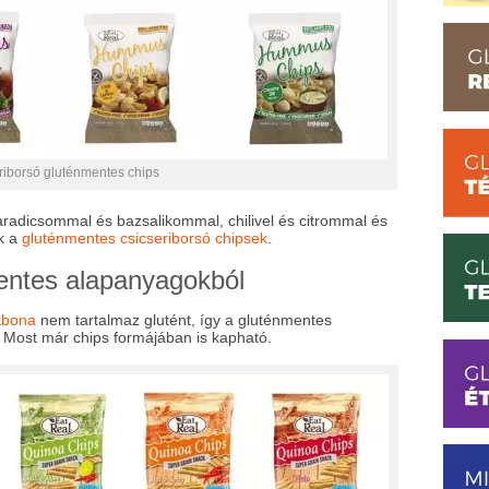
riborsó gluténmentes chips
paradicsommal és bazsalikommal, chilivel és citrommal és
ak a
gluténmentes csicseriborsó chipsek
.
entes alapanyagokból
abona
nem tartalmaz glutént, így a gluténmentes
 Most már chips formájában is kapható.