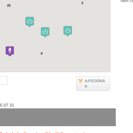
Nem cö
3
21
4
KATEGÓRIÁ
K
15.07.31