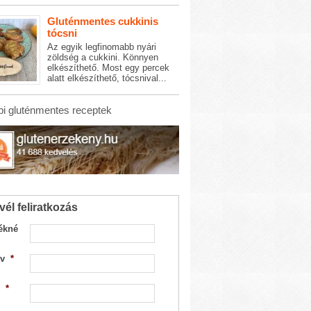
Gluténmentes cukkinis
tócsni
Az egyik legfinomabb nyári
zöldség a cukkini. Könnyen
elkészíthető. Most egy percek
alatt elkészíthető, tócsnival...
i gluténmentes receptek
vél feliratkozás
ékné
v
*
*