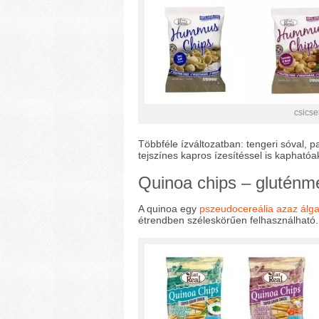
csicse
Többféle ízváltozatban: tengeri sóval, 
tejszínes kapros ízesítéssel is kapható
Quinoa chips – gluténm
A quinoa egy
pszeudocereália azaz álg
étrendben széleskörűen felhasználható.