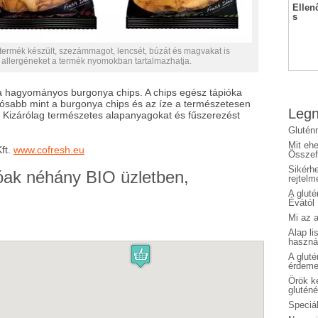
Ellen
s
 termék készült, szezámmagot, lencsét, búzát és magvakat is
lt allergéneket a termék nyomokban tartalmazhatja.
 a hagyományos burgonya chips. A chips egész tápióka
gósabb mint a burgonya chips és az íze a természetesen
Legn
 Kizárólag természetes alapanyagokat és fűszerezést
Glutén
Mit eh
ft.
www.cofresh.eu
Összefo
Sikérhe
óak néhány BIO üzletben,
rejtelm
A glut
Évától
Mi az a
Alap li
haszná
A glut
érdeme
Örök ké
glutén
Speciál