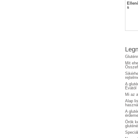
Ellen
s
Legn
Glutén
Mit eh
Összefo
Sikérhe
rejtelm
A glut
Évától
Mi az a
Alap li
haszná
A glut
érdeme
Örök ké
glutén
Speciál