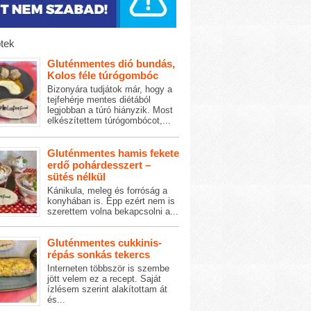
tek
Gluténmentes dió bundás,
Kolos féle túrógombóc
Bizonyára tudjátok már, hogy a
tejfehérje mentes diétából
legjobban a túró hiányzik. Most
elkészítettem túrógombócot,...
Gluténmentes hamis fekete
erdő pohárdesszert –
sütés nélkül
Kánikula, meleg és forróság a
konyhában is. Épp ezért nem is
szerettem volna bekapcsolni a...
Gluténmentes cukkinis-
répás sonkás tekercs
Interneten többször is szembe
jött velem ez a recept. Saját
ízlésem szerint alakítottam át
és...