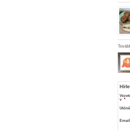
Tovább
Hírle
Vezet
v
*
Utóné
Email