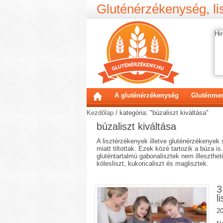
Gluténérzékenység, lis
Hir
A gluténérzékenység
Gluténmen
Kezdőlap
/
kategória: "búzaliszt kiváltása"
búzaliszt kiváltása
A lisztérzékenyek illetve gluténérzékenyek
miatt tiltottak. Ezek közé tartozik a búza is
gluténtartalmú gabonalisztek nem illeszthető
kölesliszt, kukoricaliszt és maglisztek.
3
l
20