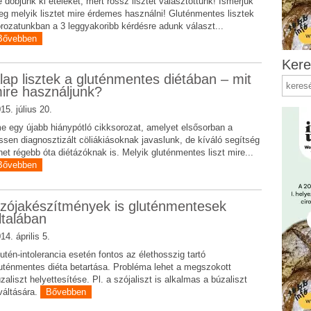
 dobjunk ki ételeket, mert rossz lisztet választottunk! Ismerjük
g melyik lisztet mire érdemes használni! Gluténmentes lisztek
rozatunkban a 3 leggyakoribb kérdésre adunk választ...
Bővebben
Kere
lap lisztek a gluténmentes diétában – mit
ire használjunk?
15. július 20.
e egy újabb hiánypótló cikksorozat, amelyet elsősorban a
issen diagnosztizált cöliákiásoknak javaslunk, de kíváló segítség
het régebb óta diétázóknak is. Melyik gluténmentes liszt mire...
Bővebben
zójakészítmények is gluténmentesek
ltalában
14. április 5.
utén-intolerancia esetén fontos az élethosszig tartó
uténmentes diéta betartása. Probléma lehet a megszokott
zaliszt helyettesítése. Pl. a szójaliszt is alkalmas a búzaliszt
váltására.
Bővebben