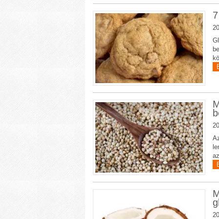
7
20
Gl
be
kö
M
b
20
Az
le
az
M
g
20