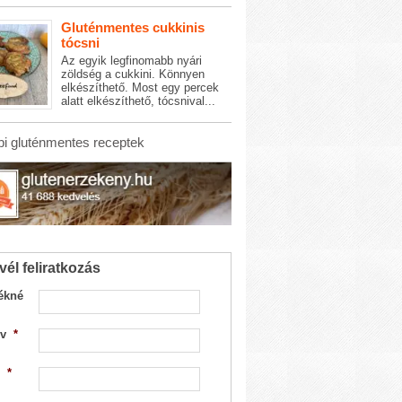
Gluténmentes cukkinis
tócsni
Az egyik legfinomabb nyári
zöldség a cukkini. Könnyen
elkészíthető. Most egy percek
alatt elkészíthető, tócsnival...
i gluténmentes receptek
vél feliratkozás
ékné
v
*
*