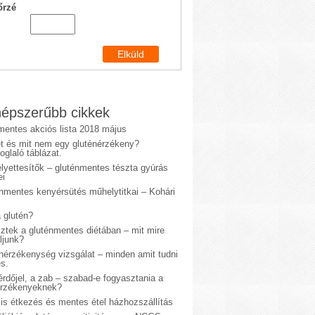
őrzé
épszerűbb cikkek
mentes akciós lista 2018 május
et és mit nem egy gluténérzékeny?
glaló táblázat.
lyettesítők – gluténmentes tészta gyúrás
ei
énmentes kenyérsütés műhelytitkai – Kohári
 glutén?
sztek a gluténmentes diétában – mit mire
ljunk?
énérzékenység vizsgálat – minden amit tudni
s.
rdőjel, a zab – szabad-e fogyasztania a
érzékenyeknek?
is étkezés és mentes étel házhozszállítás