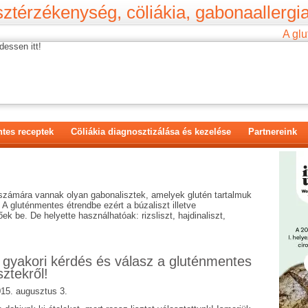
ztérzékenység, cöliákia, gabonaallergia
A glu
dessen itt!
tes receptek
Cöliákia diagnosztizálása és kezelése
Partnereink
 számára vannak olyan gabonalisztek, amelyek glutén tartalmuk
. A gluténmentes étrendbe ezért a búzaliszt illetve
ek be. De helyette használhatóak: rizsliszt, hajdinaliszt,
 gyakori kérdés és válasz a gluténmentes
isztekről!
15. augusztus 3.