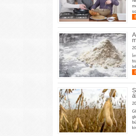
Ne
me
so
A
m
20
Ím
fr
le
S
á
20
Gl
gl
bú
ki