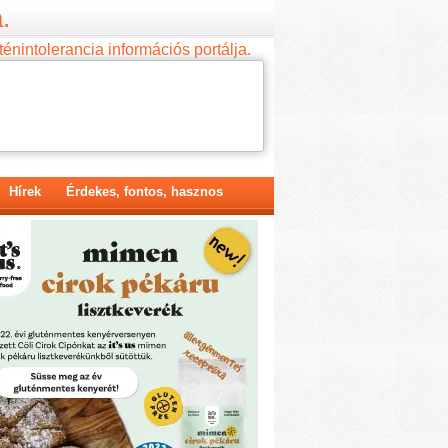
.
ténintolerancia információs portálja.
Hírek
Érdekes, fontos, hasznos