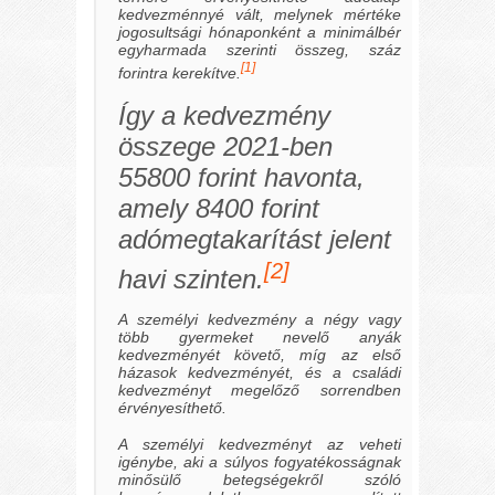
kedvezménnyé vált, melynek mértéke
jogosultsági hónaponként a minimálbér
egyharmada szerinti összeg, száz
[1]
forintra kerekítve.
Így a kedvezmény
összege 2021-ben
55800 forint havonta,
amely 8400 forint
adómegtakarítást jelent
[2]
havi szinten.
A személyi kedvezmény a négy vagy
több gyermeket nevelő anyák
kedvezményét követő, míg az első
házasok kedvezményét, és a családi
kedvezményt megelőző sorrendben
érvényesíthető.
A személyi kedvezményt az veheti
igénybe, aki a súlyos fogyatékosságnak
minősülő betegségekről szóló