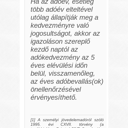
Ha az adóév, esetleg
több adóév elteltével
utólag állapítják meg a
kedvezményre való
jogosultságot, akkor az
igazoláson szereplő
kezdő naptól az
adókedvezmény az 5
éves elévülési időn
belül, visszamenőleg,
az éves adóbevallás(ok)
önellenőrzésével
érvényesíthető.
[1] A személyi jövedelemadóról szóló
1995. évi CXVII. törvény (a