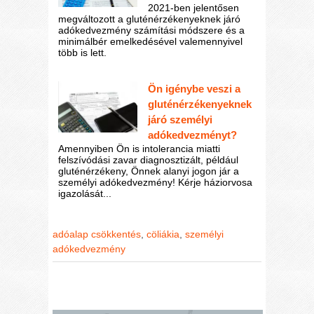
2021-ben jelentősen
megváltozott a gluténérzékenyeknek járó
adókedvezmény számítási módszere és a
minimálbér emelkedésével valemennyivel
több is lett.
Ön igénybe veszi a
gluténérzékenyeknek
járó személyi
adókedvezményt?
Amennyiben Ön is intolerancia miatti
felszívódási zavar diagnosztizált, például
gluténérzékeny, Önnek alanyi jogon jár a
személyi adókedvezmény! Kérje háziorvosa
igazolását...
adóalap csökkentés
,
cöliákia
,
személyi
adókedvezmény