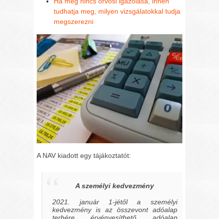
Ha még nincs orvosi igazolása, innen
tudhatja meg, milyen vizsgálatokkal tudja
megszerezni
A NAV kiadott egy tájákoztatót:
A személyi kedvezmény
2021. január 1-jétől a személyi
kedvezmény is az összevont adóalap
terhére érvényesíthető adóalap