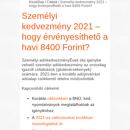
Kezdőlap
/
Cikkek
/
Személyi kedvezmény 2021 –
hogy érvényesíthető a havi 8400 Forint?
Személyi
kedvezmény 2021 –
hogy érvényesíthető a
havi 8400 Forint?
Személyi adókedvezményÉvek óta igénybe
vehető személyi adókedvezmény az orvosilag
igazolt cöliákiások (gluténérzékenyek)
számára. 2021-ben a korábbi adójóváírást
adóalap csökkentő tételre módosították.
Kapcsolódó cikkeink:
Korábbi
cikkünkben
a BNO, kód,
nyomtatványok megtalálhatóak az
igényléshez.
A
2021-es változásokat korábban
összefoglaltuk itt.