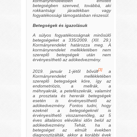
kormányrendeletben említett
betegségben szenved, továbbá, aki
rokkantsági járadékban vagy
fogyatékossági támogatásban részesül.
Betegségek és igazolásuk
A súlyos fogyatékosságnak minősülő
betegségeket a 335/2009. (XII. 29.)
Kormányrendelet
határozza meg. A
kormányrendelet mellékletében nem
szereplő betegségek után nem
érvényesíthető az adókedvezmény.
[3]
2019. január 1-jétől bővült
a
Kormányrendelet mellékletében
szereplő betegségek köre, így az
endometriózis, a mellrák, a
méhnyakrák, a petefészekrák, valamint
a prosztata és hererák betegségek
esetén is érvényesíthető az
adókedvezmény. Fontos tudni, hogy
ezeknél a betegségeknél is
érvényesíthető visszamenőleg, az 5
éves általános elévülési időn belül az
adókedvezmény. Tehát, ha a
betegséget az elmúlt években
diagnosztizálták, akkor a korábbi évek