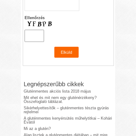
Ellenőrzés
Legnépszerűbb cikkek
Gluténmentes akciós lista 2018 május
Mit ehet és mit nem egy gluténérzékeny?
Összefoglaló táblázat.
Sikérhelyettesítők – gluténmentes tészta gyúrás
rejtelmei
A gluténmentes kenyérsütés műhelytitkai – Kohári
Évától
Mi az a glutén?
Alap lisztek a gluténmentes diétában – mit mire