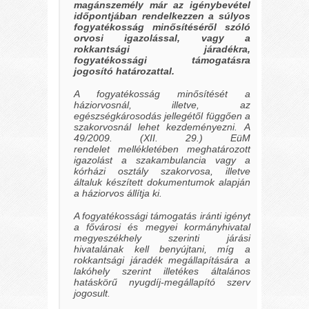
magánszemély már az igénybevétel
időpontjában
rendelkezzen a súlyos
fogyatékosság minősítéséről szóló
orvosi igazolással, vagy a
rokkantsági járadékra,
fogyatékossági támogatásra
jogosító határozattal.
A fogyatékosság minősítését a
háziorvosnál, illetve, az
egészségkárosodás jellegétől függően a
szakorvosnál lehet kezdeményezni.
A
49/2009. (XII. 29.) EüM
rendelet
mellékletében meghatározott
igazolást a szakambulancia vagy a
kórházi osztály szakorvosa, illetve
általuk készített dokumentumok alapján
a háziorvos állítja ki.
A fogyatékossági támogatás iránti igényt
a fővárosi és megyei kormányhivatal
megyeszékhely szerinti járási
hivatalának kell benyújtani, míg a
rokkantsági járadék megállapítására a
lakóhely szerint illetékes általános
hatáskörű nyugdíj-megállapító szerv
jogosult.