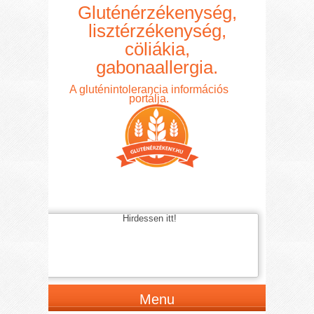
Gluténérzékenység,
lisztérzékenység,
cöliákia,
gabonaallergia.
A gluténintolerancia információs
portálja.
Hirdessen itt!
Menu