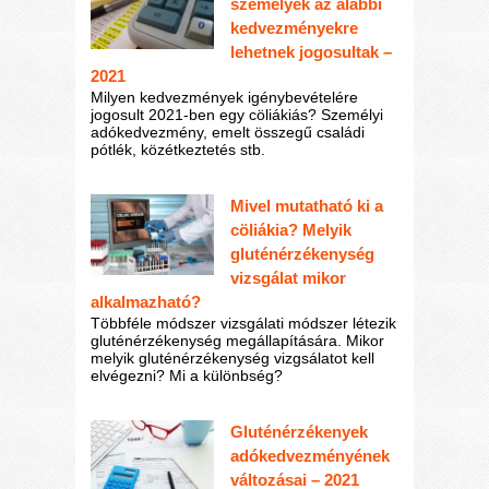
személyek az alábbi
kedvezményekre
lehetnek jogosultak –
2021
Milyen kedvezmények igénybevételére
jogosult 2021-ben egy cöliákiás? Személyi
adókedvezmény, emelt összegű családi
pótlék, közétkeztetés stb.
Mivel mutatható ki a
cöliákia? Melyik
gluténérzékenység
vizsgálat mikor
alkalmazható?
Többféle módszer vizsgálati módszer létezik
gluténérzékenység megállapítására. Mikor
melyik gluténérzékenység vizgsálatot kell
elvégezni? Mi a különbség?
Gluténérzékenyek
adókedvezményének
változásai – 2021