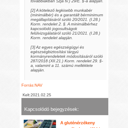
továbbiakban Szja tv.) 29/E. §-a alapján.
[2] A kötelező legkisebb munkabér
(minimálbér) és a garantált bérminimum
megállapításáról szóló 20/2021. (I.28.)
Korm. rendelet 2. §. A minimálbérhez
kapcsolódó jogosultságok
felülvizsgálatáról szóló 21/2021. (I.28.)
Korm. rendelet alapján.
[3] Az egyes egészségügyi és
egészségbiztosítási tárgyú
kormányrendeletek módosításáról szóló
287/2018 (XII.21.) Korm. rendelet 29. §-
a, valamint a 11. számú melléklete
alapján.
Forrás:NAV
Kelt:2021.02.25
Kapcsolódó bejegyzések:
A gluténérzékeny