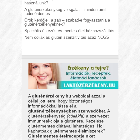
használjunk?
A gluténérzékenység vizsgálat – minden amit
tudni érdemes.
Örök kérdőjel, a zab – szabad-e fogyasztania a
gluténérzékenyeknek?
Speciális étkezés és mentes étel házhozszállítás
Nem cöliákiás glutén szenzitivitás azaz NCGS
A
gluténérzékeny.hu
weboldal azzal a
céllal jött létre, hogy biztonságos
információkkal lássa el a
gluténérzékenységben szenvedők
et. A
gluténérzékenység
(cöliákia)
a szervezet
immunreakciója a gluténere. Kezelése
gluténmentes diétával lehetséges. Hol
kaphatóak gluténmentes élelmiszerek?
Gluténmentes ételreceptjeinket