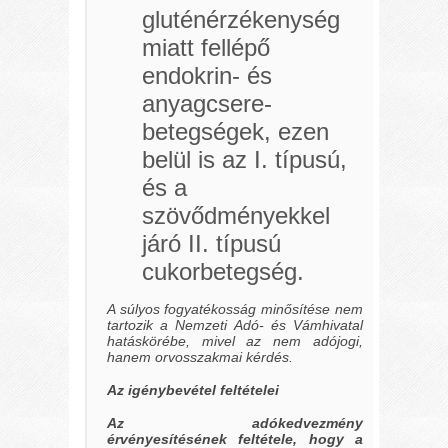
gluténérzékenység
miatt fellépő
endokrin- és
anyagcsere-
betegségek, ezen
belül is az I. típusú,
és a
szövődményekkel
járó II. típusú
cukorbetegség.
A súlyos fogyatékosság minősítése nem
tartozik a Nemzeti Adó- és Vámhivatal
hatáskörébe, mivel az nem adójogi,
hanem orvosszakmai kérdés.
Az igénybevétel feltételei
Az adókedvezmény
érvényesítésének feltétele, hogy a