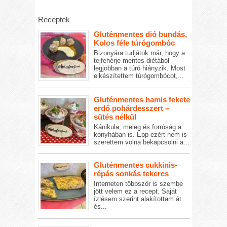
Receptek
Gluténmentes dió bundás,
Kolos féle túrógombóc
Bizonyára tudjátok már, hogy a
tejfehérje mentes diétából
legjobban a túró hiányzik. Most
elkészítettem túrógombócot,...
Gluténmentes hamis fekete
erdő pohárdesszert –
sütés nélkül
Kánikula, meleg és forróság a
konyhában is. Épp ezért nem is
szerettem volna bekapcsolni a...
Gluténmentes cukkinis-
répás sonkás tekercs
Interneten többször is szembe
jött velem ez a recept. Saját
ízlésem szerint alakítottam át
és...