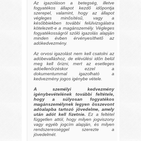
Az igazoláson a betegség, illetve
fogyatékos állapot kezdő időpontja
szerepel, valamint, hogy az állapot
végleges minősítésű, vagy a
későbbiekben további felülvizsgálatra
kötelezett-e a magánszemély. Végleges
fogyatékosságról szóló igazolás alapján
minden évben érvényesíthető az
adókedvezmény.
Az orvosi igazolást nem kell csatolni az
adóbevalláshoz, de elévülési időn belül
meg kell őrizni, mert az esetleges
adóellenőrzéskor ezzel a
dokumentummal igazolható a
kedvezmény jogos igénybe vétele.
A személyi kedvezmény
igénybevételének további feltétele,
hogy a súlyosan fogyatékos
magánszemélynek legyen összevont
adóalapba tartozó jövedelme, amely
után adót kell fizetnie.
Ez a feltétel
független attól, hogy milyen jogviszony
vagy egyéb jogcím alapján, és milyen
rendszerességgel szerezte a
jövedelmét.