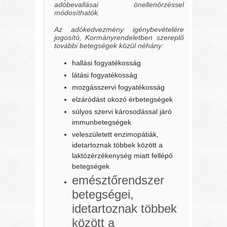
adóbevallásai önellenőrzéssel
módosíthatók.
Az adókedvezmény igénybevételére
jogosító, Kormányrendeletben szereplő
további betegségek közül néhány:
hallási fogyatékosság
látási fogyatékosság
mozgásszervi fogyatékosság
elzáródást okozó érbetegségek
súlyos szervi károsodással járó
immunbetegségek
veleszületett enzimopátiák,
idetartoznak többek között a
laktózérzékenység miatt fellépő
betegségek
emésztőrendszer
betegségei,
idetartoznak többek
között a