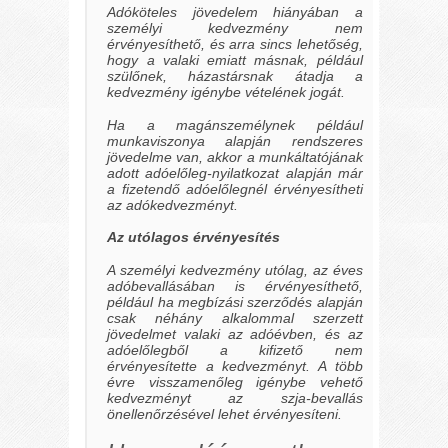
Adóköteles jövedelem hiányában a
személyi kedvezmény nem
érvényesíthető, és arra sincs lehetőség,
hogy a valaki emiatt másnak, például
szülőnek, házastársnak átadja a
kedvezmény igénybe vételének jogát.
Ha a magánszemélynek például
munkaviszonya alapján rendszeres
jövedelme van, akkor a munkáltatójának
adott adóelőleg-nyilatkozat alapján már
a fizetendő adóelőlegnél érvényesítheti
az adókedvezményt.
Az utólagos érvényesítés
A személyi kedvezmény utólag, az éves
adóbevallásában is érvényesíthető,
például ha megbízási szerződés alapján
csak néhány alkalommal szerzett
jövedelmet valaki az adóévben, és az
adóelőlegből a kifizető nem
érvényesítette a kedvezményt. A több
évre visszamenőleg igénybe vehető
kedvezményt az szja-bevallás
önellenőrzésével lehet érvényesíteni.