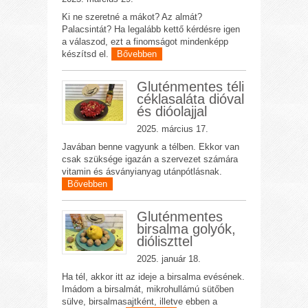
Ki ne szeretné a mákot? Az almát?
Palacsintát? Ha legalább kettő kérdésre igen
a válaszod, ezt a finomságot mindenképp
készítsd el.
Bővebben
Gluténmentes téli
céklasaláta dióval
és dióolajjal
2025. március 17.
Javában benne vagyunk a télben. Ekkor van
csak szüksége igazán a szervezet számára
vitamin és ásványianyag utánpótlásnak.
Bővebben
Gluténmentes
birsalma golyók,
dióliszttel
2025. január 18.
Ha tél, akkor itt az ideje a birsalma evésének.
Imádom a birsalmát, mikrohullámú sütőben
sülve, birsalmasajtként, illetve ebben a