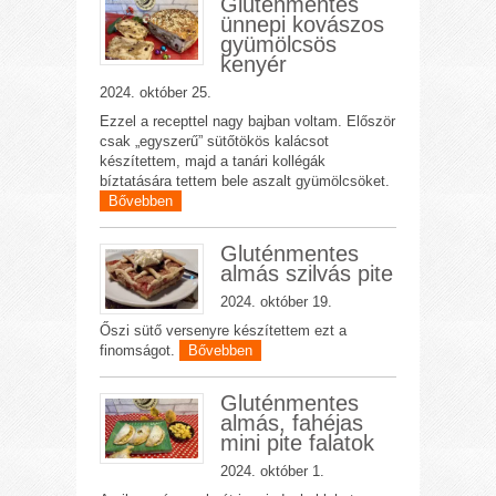
Gluténmentes
ünnepi kovászos
gyümölcsös
kenyér
2024. október 25.
Ezzel a recepttel nagy bajban voltam. Először
csak „egyszerű” sütőtökös kalácsot
készítettem, majd a tanári kollégák
bíztatására tettem bele aszalt gyümölcsöket.
Bővebben
Gluténmentes
almás szilvás pite
2024. október 19.
Őszi sütő versenyre készítettem ezt a
finomságot.
Bővebben
Gluténmentes
almás, fahéjas
mini pite falatok
2024. október 1.