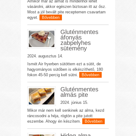
Amikor már az almát is mindenhol lehet
vásárolni, akkor egészen biztosan itt az ősz.
Most a jól bevált pite receptemen csavartam
egyet.
Bővebben
Gluténmentes
áfonyás
zabpelyhes
sütemény
2024. augusztus 14.
Ismét Air fryerben sütöttem ezt a sütit, de
hagyományos sütőben is elkészíthető, 180
fokon 45-50 percig kell sütni.
Bővebben
Gluténmentes
almás pite
2024. június 15.
Mikor már nem kell senkinek az alma, kezd
ráncosodni a héja, rögtön a pite jutott
eszembe. Ahogy én készítem.
Bővebben
Hideg alma –