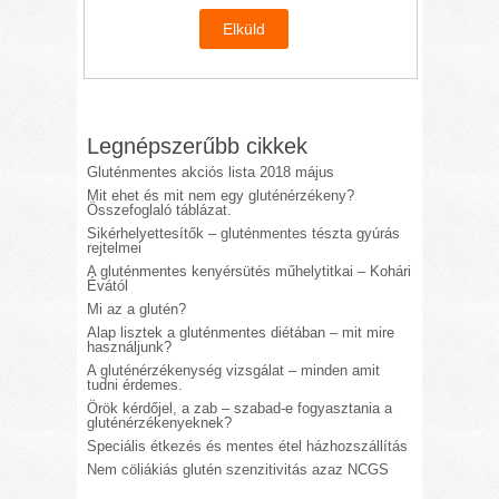
Legnépszerűbb cikkek
Gluténmentes akciós lista 2018 május
Mit ehet és mit nem egy gluténérzékeny?
Összefoglaló táblázat.
Sikérhelyettesítők – gluténmentes tészta gyúrás
rejtelmei
A gluténmentes kenyérsütés műhelytitkai – Kohári
Évától
Mi az a glutén?
Alap lisztek a gluténmentes diétában – mit mire
használjunk?
A gluténérzékenység vizsgálat – minden amit
tudni érdemes.
Örök kérdőjel, a zab – szabad-e fogyasztania a
gluténérzékenyeknek?
Speciális étkezés és mentes étel házhozszállítás
Nem cöliákiás glutén szenzitivitás azaz NCGS