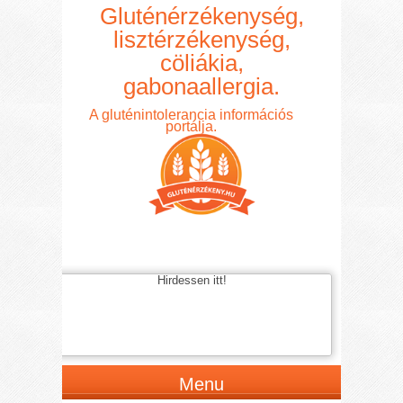
Gluténérzékenység,
lisztérzékenység,
cöliákia,
gabonaallergia.
A gluténintolerancia információs
portálja.
Hirdessen itt!
Menu