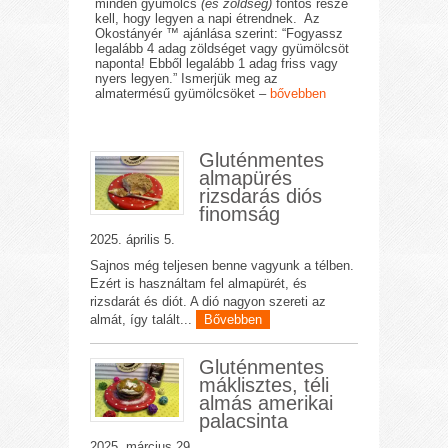
minden gyümölcs
(és zöldség)
fontos része
kell, hogy legyen a napi étrendnek. Az
Okostányér ™ ajánlása szerint: “Fogyassz
legalább 4 adag zöldséget vagy gyümölcsöt
naponta! Ebből legalább 1 adag friss vagy
nyers legyen.” Ismerjük meg az
almatermésű gyümölcsöket –
bővebben
Gluténmentes
almapürés
rizsdarás diós
finomság
2025. április 5.
Sajnos még teljesen benne vagyunk a télben.
Ezért is használtam fel almapürét, és
rizsdarát és diót. A dió nagyon szereti az
almát, így talált...
Bővebben
Gluténmentes
máklisztes, téli
almás amerikai
palacsinta
2025. március 29.