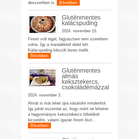
desszertben is.
Bővebben
Gluténmentes
kalácspuding
2024. november 15.
Finom volt tejjel, fagyasztani nem szerettem
volna. Így a maradékból ebéd lett.
Kalácspuding készült leves mellé.
Bővebben
Gluténmentes
almás
keksztekercs,
csokoládémázzal
2024. november 3.
Almát is már lehet újra vásárolni mindenhol.
Így jutott eszembe az, hogy miért ne lehetne
a hagyományos keksztekercs töltelékét
lecserélni, valami igazán finom őszi...
Bővebben