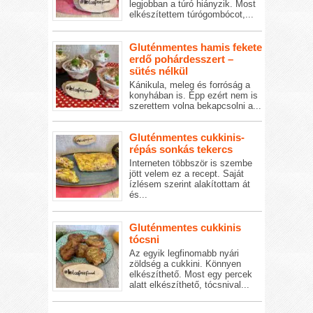
legjobban a túró hiányzik. Most
elkészítettem túrógombócot,...
Gluténmentes hamis fekete
erdő pohárdesszert –
sütés nélkül
Kánikula, meleg és forróság a
konyhában is. Épp ezért nem is
szerettem volna bekapcsolni a...
Gluténmentes cukkinis-
répás sonkás tekercs
Interneten többször is szembe
jött velem ez a recept. Saját
ízlésem szerint alakítottam át
és...
Gluténmentes cukkinis
tócsni
Az egyik legfinomabb nyári
zöldség a cukkini. Könnyen
elkészíthető. Most egy percek
alatt elkészíthető, tócsnival...