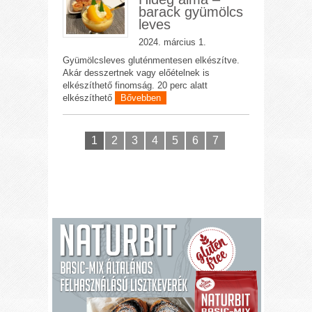
barack gyümölcs
leves
2024. március 1.
Gyümölcsleves gluténmentesen elkészítve.
Akár desszertnek vagy előételnek is
elkészíthető finomság. 20 perc alatt
elkészíthető
Bővebben
1
2
3
4
5
6
7