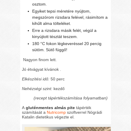
osztom.
Egyiket tepsi méretére nyújtom,
megszórom rizsdara felével, rásimítom a
kihűlt alma tölteléket.
Erre a rizsdara másik felét, végül a
kinyújtott tésztát teszem.
180 °C fokon légkeveréssel 20 percig
sütöm. Sütő függő!
Nagyon finom lett.
Jó étvágyat kívánok .
Elkészítési idő:
50 perc
Nehézségi szint:
kezdő
(recept tápértékszámítása folyamatban)
A
gluténmentes almás pite
tápérték
számítását a
Nutricomp
szoftverrel Nógrádi
Katalin dietetikus végezte el.