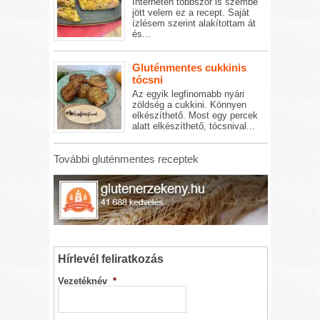
Interneten többször is szembe
jött velem ez a recept. Saját
ízlésem szerint alakítottam át
és...
Gluténmentes cukkinis
tócsni
Az egyik legfinomabb nyári
zöldség a cukkini. Könnyen
elkészíthető. Most egy percek
alatt elkészíthető, tócsnival...
További gluténmentes receptek
Hírlevél feliratkozás
Vezetéknév
*