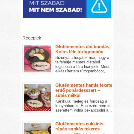
Receptek
Gluténmentes dió bundás,
Kolos féle túrógombóc
Bizonyára tudjátok már, hogy a
tejfehérje mentes diétából
legjobban a túró hiányzik. Most
elkészítettem túrógombócot,...
Gluténmentes hamis fekete
erdő pohárdesszert –
sütés nélkül
Kánikula, meleg és forróság a
konyhában is. Épp ezért nem is
szerettem volna bekapcsolni a...
Gluténmentes cukkinis-
répás sonkás tekercs