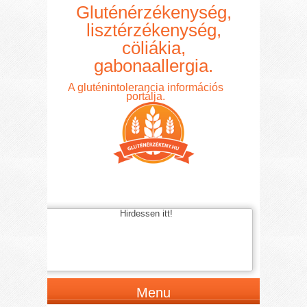
Gluténérzékenység,
lisztérzékenység,
cöliákia,
gabonaallergia.
A gluténintolerancia információs
portálja.
Hirdessen itt!
Menu