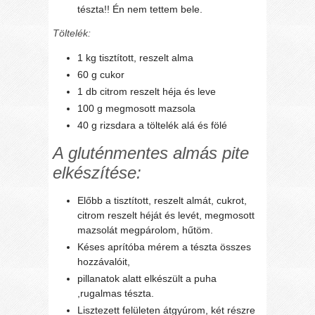
tészta!! Én nem tettem bele.
Töltelék:
1 kg tisztított, reszelt alma
60 g cukor
1 db citrom reszelt héja és leve
100 g megmosott mazsola
40 g rizsdara a töltelék alá és fölé
A gluténmentes almás pite
elkészítése:
Előbb a tisztított, reszelt almát, cukrot,
citrom reszelt héját és levét, megmosott
mazsolát megpárolom, hűtöm.
Késes aprítóba mérem a tészta összes
hozzávalóit,
pillanatok alatt elkészült a puha
,rugalmas tészta.
Lisztezett felületen átgyúrom, két részre