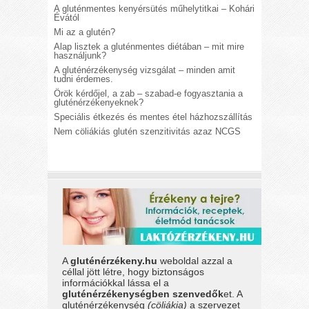
A gluténmentes kenyérsütés műhelytitkai – Kohári
Évától
Mi az a glutén?
Alap lisztek a gluténmentes diétában – mit mire
használjunk?
A gluténérzékenység vizsgálat – minden amit
tudni érdemes.
Örök kérdőjel, a zab – szabad-e fogyasztania a
gluténérzékenyeknek?
Speciális étkezés és mentes étel házhozszállítás
Nem cöliákiás glutén szenzitivitás azaz NCGS
A
gluténérzékeny.hu
weboldal azzal a
céllal jött létre, hogy biztonságos
információkkal lássa el a
gluténérzékenységben szenvedők
et. A
gluténérzékenység
(cöliákia)
a szervezet