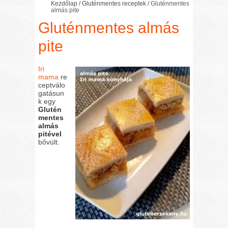
Kezdőlap
/
Gluténmentes receptek
/
Gluténmentes
almás pite
Gluténmentes almás
pite
Iri
mama
re
ceptválo
gatásun
k egy
Glutén
mentes
almás
pitével
bővült.