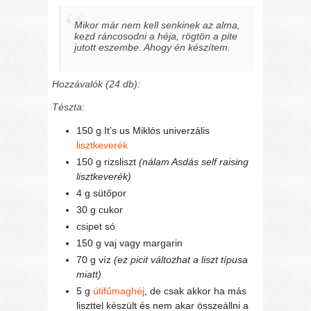
Mikor már nem kell senkinek az alma,
kezd ráncosodni a héja, rögtön a pite
jutott eszembe. Ahogy én készítem.
Hozzávalók (24 db):
Tészta:
150 g It’s us Miklós univerzális
lisztkeverék
150 g rizsliszt
(nálam Asdás self raising
lisztkeverék)
4 g sütőpor
30 g cukor
csipet só
150 g vaj vagy margarin
70 g víz
(ez picit változhat a liszt típusa
miatt)
5 g
útifűmaghéj
, de csak akkor ha más
liszttel készült és nem akar összeállni a