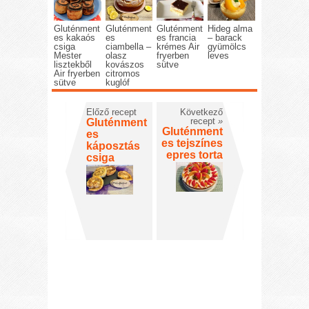
Gluténment
Gluténment
Gluténment
Hideg alma
es kakaós
es
es francia
– barack
csiga
ciambella –
krémes Air
gyümölcs
Mester
olasz
fryerben
leves
lisztekből
kovászos
sütve
Air fryerben
citromos
sütve
kuglóf
Előző recept
Következő
recept
»
Gluténment
Gluténment
es
es tejszínes
káposztás
epres torta
csiga