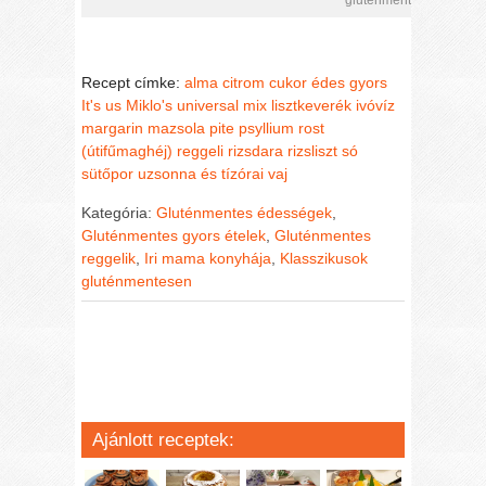
Recept címke:
alma
citrom
cukor
édes
gyors
It's us Miklo's universal mix lisztkeverék
ivóvíz
margarin
mazsola
pite
psyllium rost
(útifűmaghéj)
reggeli
rizsdara
rizsliszt
só
sütőpor
uzsonna és tízórai
vaj
Kategória:
Gluténmentes édességek
,
Gluténmentes gyors ételek
,
Gluténmentes
reggelik
,
Iri mama konyhája
,
Klasszikusok
gluténmentesen
Ajánlott receptek: