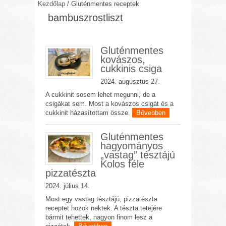
Kezdőlap
/
Gluténmentes receptek
bambuszrostliszt
Gluténmentes
kovászos,
cukkinis csiga
2024. augusztus 27.
A cukkinit sosem lehet megunni, de a
csigákat sem. Most a kovászos csigát és a
cukkinit házasítottam össze.
Bővebben
Gluténmentes
hagyományos
„vastag” tésztájú
Kolos féle
pizzatészta
2024. július 14.
Most egy vastag tésztájú, pizzatészta
receptet hozok nektek. A tészta tetejére
bármit tehettek, nagyon finom lesz a