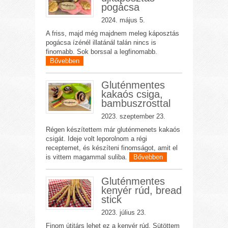
pogácsa
2024. május 5.
A friss, majd még majdnem meleg káposztás
pogácsa ízénél illatánál talán nincs is
finomabb. Sok borssal a legfinomabb.
Bővebben
Gluténmentes
kakaós csiga,
bambuszrosttal
2023. szeptember 23.
Régen készítettem már gluténmenets kakaós
csigát. Ideje volt leporolnom a régi
receptemet, és készíteni finomságot, amit el
is vittem magammal suliba.
Bővebben
Gluténmentes
kenyér rúd, bread
stick
2023. július 23.
Finom útitárs lehet ez a kenyér rúd. Sütöttem