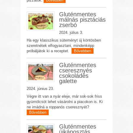
pizzátok.
Bővebben
Gluténmentes
málnás pisztáciás
zserbó
2024. július 3.
Ha egy klasszikus süteményt új köntösben
szeretnétek elfogyasztani, mindenképp
próbáljátok ki a receptet.
Bővebben
Gluténmentes
cseresznyés
csokoládés
galette
2024. június 23.
Végre itt van a nyár eleje, már sok-sok friss
gyümölcsöt lehet vásárolni a piacokon is. Ki
ne imádná a roppanós cseresznyét?
Bővebben
Gluténmentes
újkáposztás