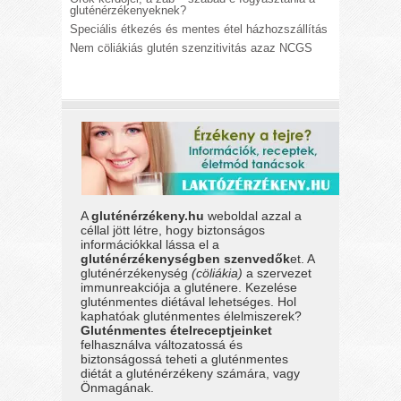
gluténérzékenyeknek?
Speciális étkezés és mentes étel házhozszállítás
Nem cöliákiás glutén szenzitivitás azaz NCGS
A
gluténérzékeny.hu
weboldal azzal a
céllal jött létre, hogy biztonságos
információkkal lássa el a
gluténérzékenységben szenvedők
et. A
gluténérzékenység
(cöliákia)
a szervezet
immunreakciója a gluténere. Kezelése
gluténmentes diétával lehetséges. Hol
kaphatóak gluténmentes élelmiszerek?
Gluténmentes ételreceptjeinket
felhasználva változatossá és
biztonságossá teheti a gluténmentes
diétát a gluténérzékeny számára, vagy
Önmagának.