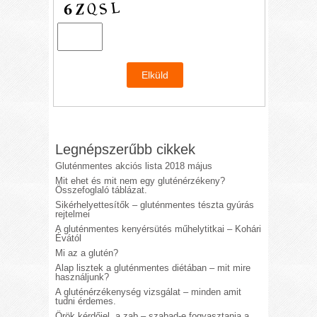
Legnépszerűbb cikkek
Gluténmentes akciós lista 2018 május
Mit ehet és mit nem egy gluténérzékeny?
Összefoglaló táblázat.
Sikérhelyettesítők – gluténmentes tészta gyúrás
rejtelmei
A gluténmentes kenyérsütés műhelytitkai – Kohári
Évától
Mi az a glutén?
Alap lisztek a gluténmentes diétában – mit mire
használjunk?
A gluténérzékenység vizsgálat – minden amit
tudni érdemes.
Örök kérdőjel, a zab – szabad-e fogyasztania a