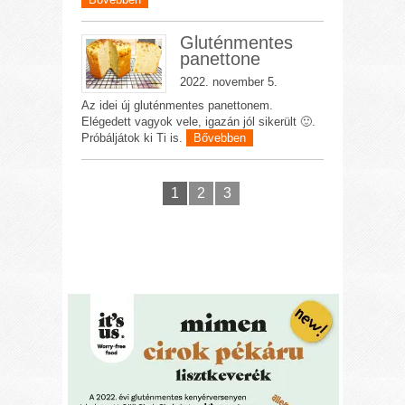
Gluténmentes
panettone
2022. november 5.
Az idei új gluténmentes panettonem.
Elégedett vagyok vele, igazán jól sikerült 🙂.
Próbáljátok ki Ti is.
Bővebben
1
2
3