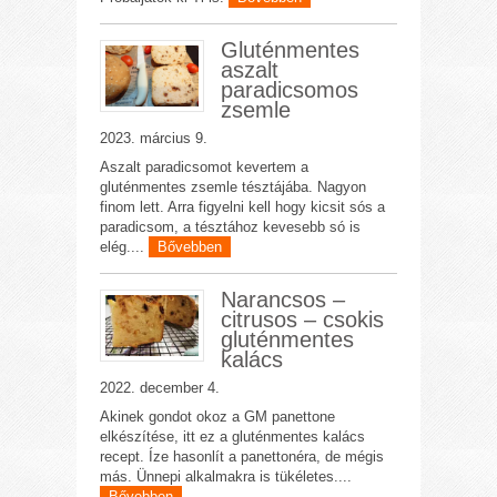
Gluténmentes
aszalt
paradicsomos
zsemle
2023. március 9.
Aszalt paradicsomot kevertem a
gluténmentes zsemle tésztájába. Nagyon
finom lett. Arra figyelni kell hogy kicsit sós a
paradicsom, a tésztához kevesebb só is
elég....
Bővebben
Narancsos –
citrusos – csokis
gluténmentes
kalács
2022. december 4.
Akinek gondot okoz a GM panettone
elkészítése, itt ez a gluténmentes kalács
recept. Íze hasonlít a panettonéra, de mégis
más. Ünnepi alkalmakra is tükéletes....
Bővebben