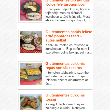
Gluténmentes dió bundás,
Kolos féle túrógombóc
Bizonyára tudjátok már, hogy a
tejfehérje mentes diétából
legjobban a túró hiányzik. Most
elkészítettem túrógombócot,...
Gluténmentes hamis fekete
erdő pohárdesszert –
sütés nélkül
Kánikula, meleg és forróság a
konyhában is. Épp ezért nem is
szerettem volna bekapcsolni a...
Gluténmentes cukkinis-
répás sonkás tekercs
Interneten többször is szembe
jött velem ez a recept. Saját
ízlésem szerint alakítottam át
és...
Gluténmentes cukkinis
tócsni
Az egyik legfinomabb nyári
zöldség a cukkini. Könnyen