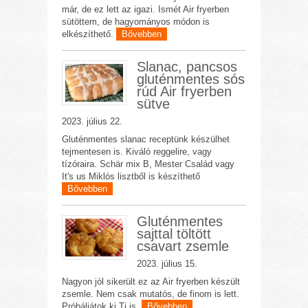
már, de ez lett az igazi. Ismét Air fryerben
sütöttem, de hagyományos módon is
elkészíthető.
Bővebben
Slanac, pancsos
gluténmentes sós
rúd Air fryerben
sütve
2023. július 22.
Gluténmentes slanac receptünk készülhet
tejmentesen is. Kiváló reggelire, vagy
tízóraira. Schär mix B, Mester Család vagy
It's us Miklós lisztből is készíthető
Bővebben
Gluténmentes
sajttal töltött
csavart zsemle
2023. július 15.
Nagyon jól sikerült ez az Air fryerben készült
zsemle. Nem csak mutatós, de finom is lett.
Próbáljátok ki Ti is.
Bővebben