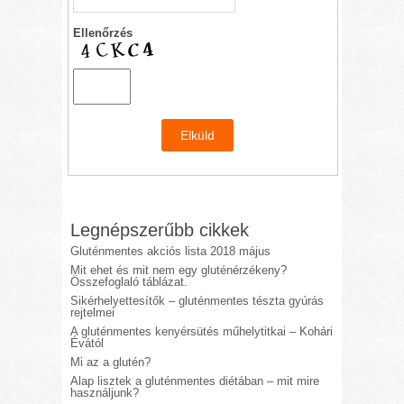
Ellenőrzés
Legnépszerűbb cikkek
Gluténmentes akciós lista 2018 május
Mit ehet és mit nem egy gluténérzékeny?
Összefoglaló táblázat.
Sikérhelyettesítők – gluténmentes tészta gyúrás
rejtelmei
A gluténmentes kenyérsütés műhelytitkai – Kohári
Évától
Mi az a glutén?
Alap lisztek a gluténmentes diétában – mit mire
használjunk?