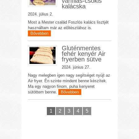
vaníliás-csokis
kalácska
2024. július 2.
Most a Mester család Foszlós kalács lisztjét
használtam már az előtésztához is.
Bővebben
Gluténmentes
fehér kenyér Air
fryerben sütve
2024. június 27.
Nagy melegben igen nagy segítséget nyújt az
Air fryer. Én szinte mindent benne készítek.
Ma egy nagyon finom, puha kenyeret
sütöttem benne.
Bővebben
1
2
3
4
5