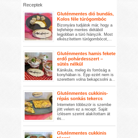
Receptek
Gluténmentes dió bundás,
Kolos féle túrógombóc
Bizonyára tudjátok már, hogy a
tejfehérje mentes diétából
legjobban a túró hiányzik. Most
elkészítettem túrógombócot,...
Gluténmentes hamis fekete
erdő pohárdesszert –
sütés nélkül
Kánikula, meleg és forróság a
konyhában is. Épp ezért nem is
szerettem volna bekapcsolni a...
Gluténmentes cukkinis-
répás sonkás tekercs
Interneten többször is szembe
jött velem ez a recept. Saját
ízlésem szerint alakítottam át
és...
Gluténmentes cukkinis