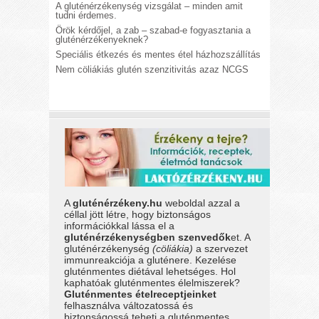
A gluténérzékenység vizsgálat – minden amit
tudni érdemes.
Örök kérdőjel, a zab – szabad-e fogyasztania a
gluténérzékenyeknek?
Speciális étkezés és mentes étel házhozszállítás
Nem cöliákiás glutén szenzitivitás azaz NCGS
A
gluténérzékeny.hu
weboldal azzal a
céllal jött létre, hogy biztonságos
információkkal lássa el a
gluténérzékenységben szenvedők
et. A
gluténérzékenység
(cöliákia)
a szervezet
immunreakciója a gluténere. Kezelése
gluténmentes diétával lehetséges. Hol
kaphatóak gluténmentes élelmiszerek?
Gluténmentes ételreceptjeinket
felhasználva változatossá és
biztonságossá teheti a gluténmentes