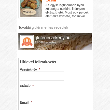
tócsni
Az egyik legfinomabb nyári
zöldség a cukkini. Könnyen
elkészíthető. Most egy percek
alatt elkészíthető, tócsnival...
További gluténmentes receptek
Hírlevél feliratkozás
Vezetéknév
*
Utónév
*
Email
*