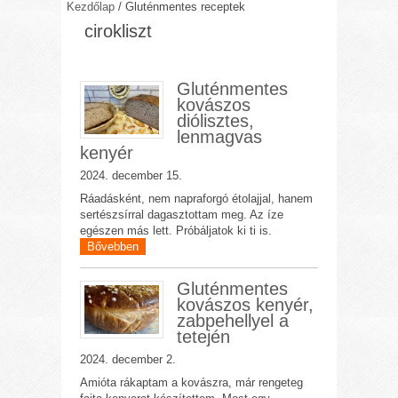
Kezdőlap
/
Gluténmentes receptek
cirokliszt
Gluténmentes
kovászos
diólisztes,
lenmagvas
kenyér
2024. december 15.
Ráadásként, nem napraforgó étolajjal, hanem
sertészsírral dagasztottam meg. Az íze
egészen más lett. Próbáljatok ki ti is.
Bővebben
Gluténmentes
kovászos kenyér,
zabpehellyel a
tetején
2024. december 2.
Amióta rákaptam a kovászra, már rengeteg