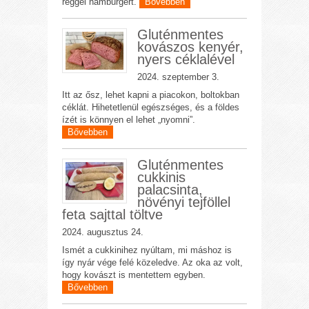
reggel hamburgert.
Bővebben
Gluténmentes
kovászos kenyér,
nyers céklalével
2024. szeptember 3.
Itt az ősz, lehet kapni a piacokon, boltokban
céklát. Hihetetlenül egészséges, és a földes
ízét is könnyen el lehet „nyomni”.
Bővebben
Gluténmentes
cukkinis
palacsinta,
növényi tejföllel
feta sajttal töltve
2024. augusztus 24.
Ismét a cukkinihez nyúltam, mi máshoz is
így nyár vége felé közeledve. Az oka az volt,
hogy kovászt is mentettem egyben.
Bővebben