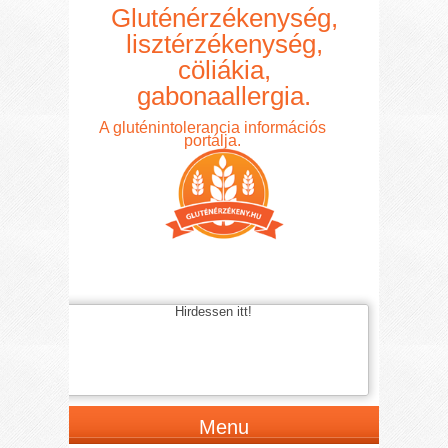
Gluténérzékenység,
lisztérzékenység,
cöliákia,
gabonaallergia.
A gluténintolerancia információs
portálja.
Hirdessen itt!
Menu