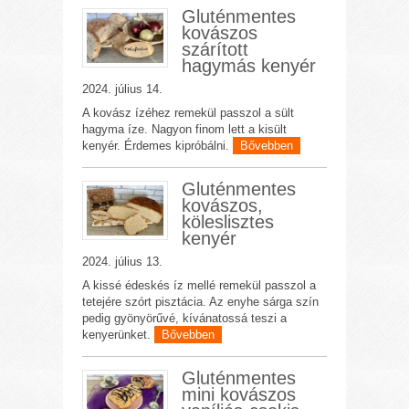
Gluténmentes
kovászos
szárított
hagymás kenyér
2024. július 14.
A kovász ízéhez remekül passzol a sült
hagyma íze. Nagyon finom lett a kisült
kenyér. Érdemes kipróbálni.
Bővebben
Gluténmentes
kovászos,
köleslisztes
kenyér
2024. július 13.
A kissé édeskés íz mellé remekül passzol a
tetejére szórt pisztácia. Az enyhe sárga szín
pedig gyönyörűvé, kívánatossá teszi a
kenyerünket.
Bővebben
Gluténmentes
mini kovászos