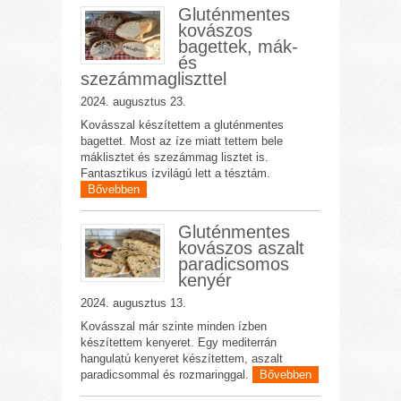
Gluténmentes
kovászos
bagettek, mák-
és
szezámmagliszttel
2024. augusztus 23.
Kovásszal készítettem a gluténmentes
bagettet. Most az íze miatt tettem bele
máklisztet és szezámmag lisztet is.
Fantasztikus ízvilágú lett a tésztám.
Bővebben
Gluténmentes
kovászos aszalt
paradicsomos
kenyér
2024. augusztus 13.
Kovásszal már szinte minden ízben
készítettem kenyeret. Egy mediterrán
hangulatú kenyeret készítettem, aszalt
paradicsommal és rozmaringgal.
Bővebben