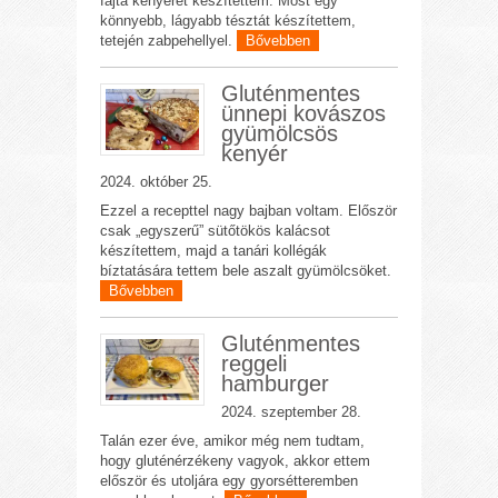
fajta kenyeret készítettem. Most egy
könnyebb, lágyabb tésztát készítettem,
tetején zabpehellyel.
Bővebben
Gluténmentes
ünnepi kovászos
gyümölcsös
kenyér
2024. október 25.
Ezzel a recepttel nagy bajban voltam. Először
csak „egyszerű” sütőtökös kalácsot
készítettem, majd a tanári kollégák
bíztatására tettem bele aszalt gyümölcsöket.
Bővebben
Gluténmentes
reggeli
hamburger
2024. szeptember 28.
Talán ezer éve, amikor még nem tudtam,
hogy gluténérzékeny vagyok, akkor ettem
először és utoljára egy gyorsétteremben