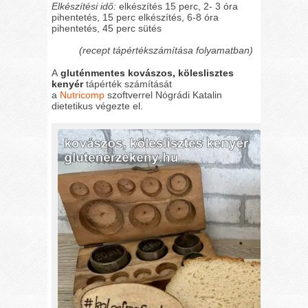
Elkészítési idő:
elkészítés 15 perc, 2- 3 óra
pihentetés, 15 perc elkészítés, 6-8 óra
pihentetés, 45 perc sütés
(recept tápértékszámítása folyamatban)
A
gluténmentes kovászos, köleslisztes
kenyér
tápérték számítását
a
Nutricomp
szoftverrel Nógrádi Katalin
dietetikus végezte el.