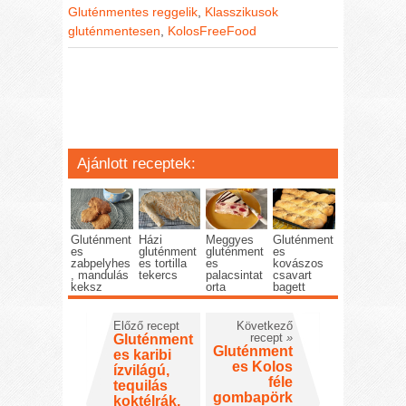
Gluténmentes reggelik
,
Klasszikusok
gluténmentesen
,
KolosFreeFood
Ajánlott receptek:
Gluténment
Házi
Meggyes
Gluténment
es
gluténment
gluténment
es
zabpelyhes
es tortilla
es
kovászos
, mandulás
tekercs
palacsintat
csavart
keksz
orta
bagett
Előző recept
Következő
recept
»
Gluténment
Gluténment
es karibi
es Kolos
ízvilágú,
féle
tequilás
gombapörk
koktélrák,