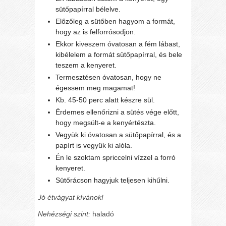
sütőpapírral bélelve.
Előzőleg a sütőben hagyom a formát,
hogy az is felforrósodjon.
Ekkor kiveszem óvatosan a fém lábast,
kibélelem a formát sütőpapírral, és bele
teszem a kenyeret.
Termesztésen óvatosan, hogy ne
égessem meg magamat!
Kb. 45-50 perc alatt készre sül.
Érdemes ellenőrizni a sütés vége előtt,
hogy megsült-e a kenyértészta.
Vegyük ki óvatosan a sütőpapírral, és a
papírt is vegyük ki alóla.
Én le szoktam spriccelni vízzel a forró
kenyeret.
Sütőrácson hagyjuk teljesen kihűlni.
Jó étvágyat kívánok!
Nehézségi szint:
haladó