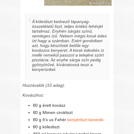
A kölesliszt kedvező tápanyag-
összetételű liszt, teljes értékű fehérjét
tartalmaz. Enyhén sárgás színű,
semleges ízű. Nekem mégis kissé édes
ízt hagy a számban. Ezért gondoltam
azt, hogy készítsek belőle egy
kovászos kenyeret. A kissé édeskés íz
mellé remekül passzol a tetejére szórt
pisztácia. Az enyhe sárga szín pedig
gyönyörűvé, kívánatossá teszi a
kenyerünket.
Hozzávalók (10 adag):
Kovászhoz:
80 g érett kovász
80 g Mimen cirokliszt
80 g It’s us Fehér
kenyérliszt keverék
80 g kölesliszt