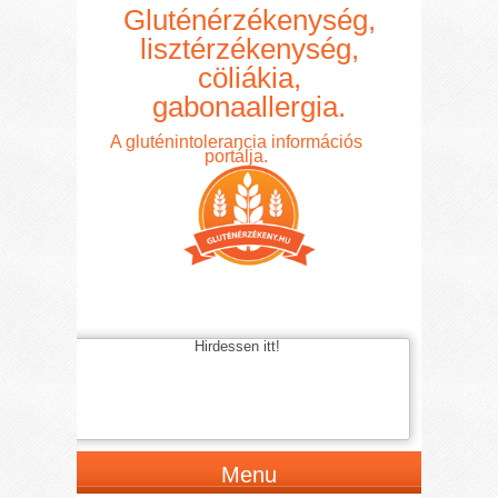
Gluténérzékenység,
lisztérzékenység,
cöliákia,
gabonaallergia.
A gluténintolerancia információs
portálja.
Hirdessen itt!
Menu