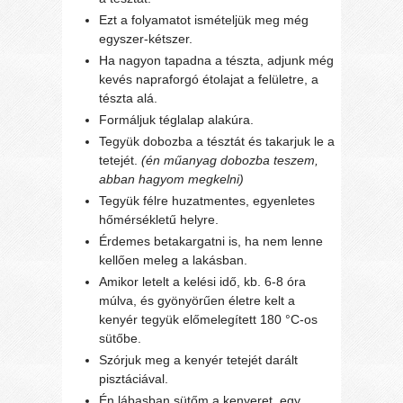
Ezt a folyamatot ismételjük meg még
egyszer-kétszer.
Ha nagyon tapadna a tészta, adjunk még
kevés napraforgó étolajat a felületre, a
tészta alá.
Formáljuk téglalap alakúra.
Tegyük dobozba a tésztát és takarjuk le a
tetejét.
(én műanyag dobozba teszem,
abban hagyom megkelni)
Tegyük félre huzatmentes, egyenletes
hőmérsékletű helyre.
Érdemes betakargatni is, ha nem lenne
kellően meleg a lakásban.
Amikor letelt a kelési idő, kb. 6-8 óra
múlva, és gyönyörűen életre kelt a
kenyér tegyük előmelegített 180 °C-os
sütőbe.
Szórjuk meg a kenyér tetejét darált
pisztáciával.
Én lábasban sütőm a kenyeret, egy