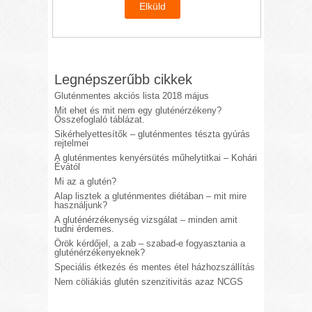
Legnépszerűbb cikkek
Gluténmentes akciós lista 2018 május
Mit ehet és mit nem egy gluténérzékeny?
Összefoglaló táblázat.
Sikérhelyettesítők – gluténmentes tészta gyúrás
rejtelmei
A gluténmentes kenyérsütés műhelytitkai – Kohári
Évától
Mi az a glutén?
Alap lisztek a gluténmentes diétában – mit mire
használjunk?
A gluténérzékenység vizsgálat – minden amit
tudni érdemes.
Örök kérdőjel, a zab – szabad-e fogyasztania a
gluténérzékenyeknek?
Speciális étkezés és mentes étel házhozszállítás
Nem cöliákiás glutén szenzitivitás azaz NCGS