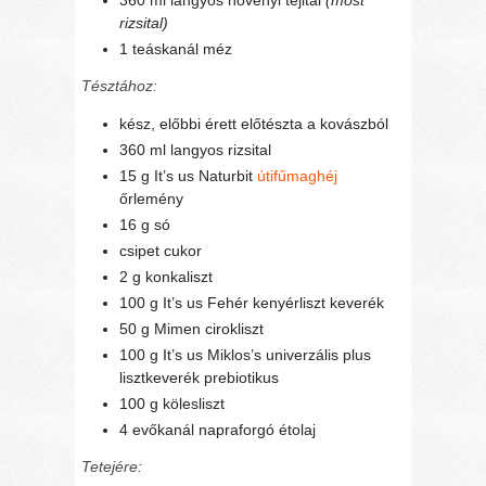
360 ml langyos növényi tejital
(most
rizsital)
1 teáskanál méz
Tésztához:
kész, előbbi érett előtészta a kovászból
360 ml langyos rizsital
15 g It’s us Naturbit
útifűmaghéj
őrlemény
16 g só
csipet cukor
2 g konkaliszt
100 g It’s us Fehér kenyérliszt keverék
50 g Mimen cirokliszt
100 g It’s us Miklos’s univerzális plus
lisztkeverék prebiotikus
100 g kölesliszt
4 evőkanál napraforgó étolaj
Tetejére: