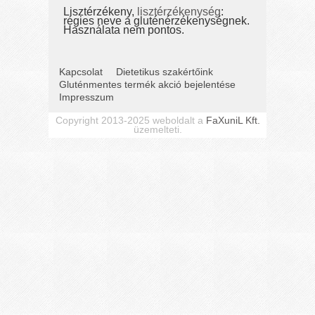
Lisztérzékeny,
lisztérzékenység
:
régies neve a gluténérzékenységnek.
Használata nem pontos.
Kapcsolat
Dietetikus szakértőink
Gluténmentes termék akció bejelentése
Impresszum
Copyright 2013-2025 weboldalt a
FaXuniL Kft.
üzemelteti.