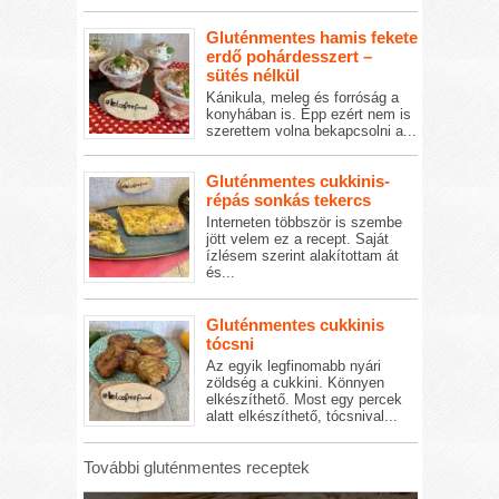
Gluténmentes hamis fekete
erdő pohárdesszert –
sütés nélkül
Kánikula, meleg és forróság a
konyhában is. Épp ezért nem is
szerettem volna bekapcsolni a...
Gluténmentes cukkinis-
répás sonkás tekercs
Interneten többször is szembe
jött velem ez a recept. Saját
ízlésem szerint alakítottam át
és...
Gluténmentes cukkinis
tócsni
Az egyik legfinomabb nyári
zöldség a cukkini. Könnyen
elkészíthető. Most egy percek
alatt elkészíthető, tócsnival...
További gluténmentes receptek