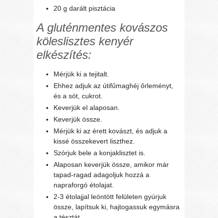
20 g darált pisztácia
A gluténmentes kovászos
köleslisztes kenyér
elkészítés:
Mérjük ki a tejitalt.
Ehhez adjuk az útifűmaghéj őrleményt,
és a sót, cukrot.
Keverjük el alaposan.
Keverjük össze.
Mérjük ki az érett kovászt, és adjuk a
kissé összekevert liszthez.
Szórjuk bele a konjaklisztet is.
Alaposan keverjük össze, amikor már
tapad-ragad adagoljuk hozzá a
napraforgó étolajat.
2-3 étolajjal leöntött felületen gyúrjuk
össze, lapítsuk ki, hajtogassuk egymásra
a tésztát.