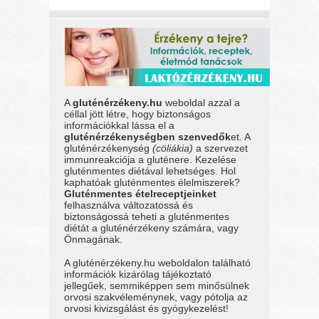
A
gluténérzékeny.hu
weboldal azzal a
céllal jött létre, hogy biztonságos
információkkal lássa el a
gluténérzékenységben szenvedők
et. A
gluténérzékenység
(cöliákia)
a szervezet
immunreakciója a gluténere. Kezelése
gluténmentes diétával lehetséges. Hol
kaphatóak gluténmentes élelmiszerek?
Gluténmentes ételreceptjeinket
felhasználva változatossá és
biztonságossá teheti a gluténmentes
diétát a gluténérzékeny számára, vagy
Önmagának.
A gluténérzékeny.hu weboldalon található
információk kizárólag tájékoztató
jellegűek, semmiképpen sem minősülnek
orvosi szakvéleménynek, vagy pótolja az
orvosi kivizsgálást és gyógykezelést!