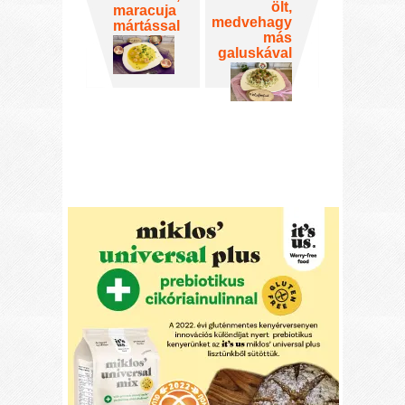
ölt,
maracuja
medvehagy
mártással
más
galuskával