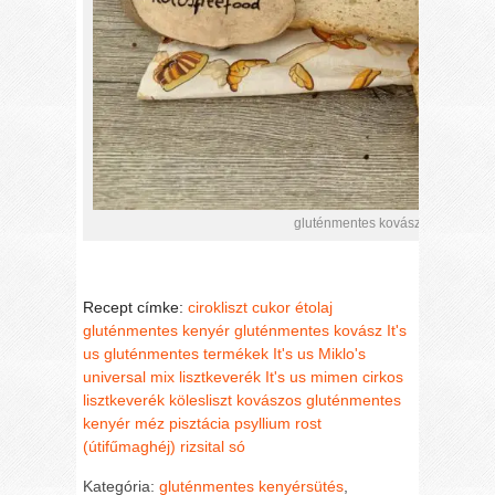
gluténmentes kovászos, köleslisz
Recept címke:
cirokliszt
cukor
étolaj
gluténmentes kenyér
gluténmentes kovász
It's
us gluténmentes termékek
It's us Miklo's
universal mix lisztkeverék
It's us mimen cirkos
lisztkeverék
kölesliszt
kovászos gluténmentes
kenyér
méz
pisztácia
psyllium rost
(útifűmaghéj)
rizsital
só
Kategória:
gluténmentes kenyérsütés
,