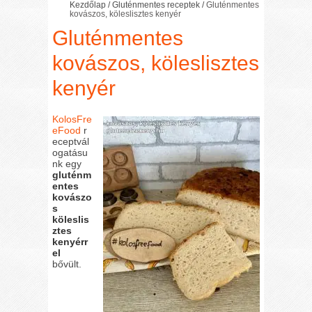
Kezdőlap
/
Gluténmentes receptek
/
Gluténmentes
kovászos, köleslisztes kenyér
Gluténmentes
kovászos, köleslisztes
kenyér
KolosFre
eFood
r
eceptvál
ogatásu
nk egy
gluténm
entes
kovászo
s
köleslis
ztes
kenyérr
el
bővült.