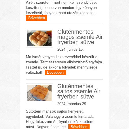
Azért szeretem mert nem kell szendvicset
készíteni, benne van minden. Így könnyen
kezelhető, fogyasztható utazás közben is.
Bővebben
Gluténmentes
magos zsemle Air
fryerben sütve
2024. június 16.
Ma ismét vegyes lisztkeverékkel készült a
zsemle. Természetesen elkészíthető egyfajta
liszttel is, de akkor a folyadék mennyisége
változhat!!
Bővebben
Gluténmentes
sajtos zsemle Air
fryerben sütve
2024. március 29.
Sütöttem már sok sajtos kenyeret,
egyebeket. Valahogy a zsemle kimaradt.
Hogy fokozzam Air fryerben készítettem
most. Nagyon finom lett.
Bővebben