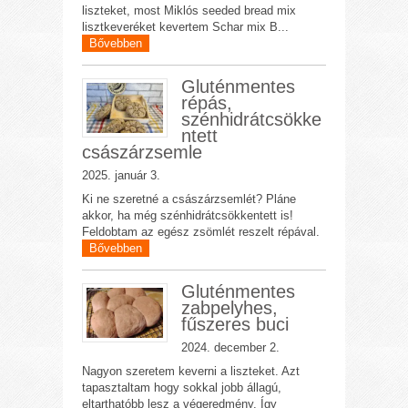
liszteket, most Miklós seeded bread mix
lisztkeveréket kevertem Schar mix B...
Bővebben
Gluténmentes
répás,
szénhidrátcsökke
ntett
császárzsemle
2025. január 3.
Ki ne szeretné a császárzsemlét? Pláne
akkor, ha még szénhidrátcsökkentett is!
Feldobtam az egész zsömlét reszelt répával.
Bővebben
Gluténmentes
zabpelyhes,
fűszeres buci
2024. december 2.
Nagyon szeretem keverni a liszteket. Azt
tapasztaltam hogy sokkal jobb állagú,
eltarthatóbb lesz a végeredmény. Így