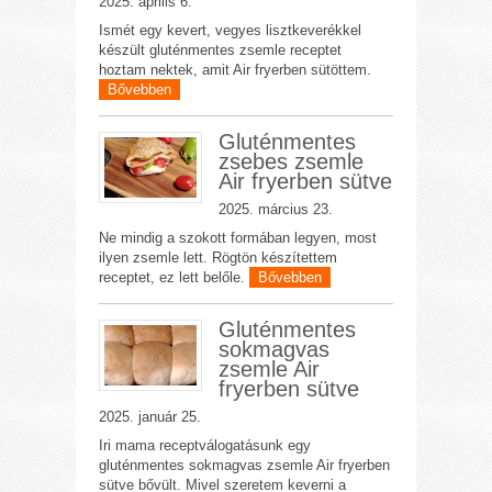
2025. április 6.
Ismét egy kevert, vegyes lisztkeverékkel
készült gluténmentes zsemle receptet
hoztam nektek, amit Air fryerben sütöttem.
Bővebben
Gluténmentes
zsebes zsemle
Air fryerben sütve
2025. március 23.
Ne mindig a szokott formában legyen, most
ilyen zsemle lett. Rögtön készítettem
receptet, ez lett belőle.
Bővebben
Gluténmentes
sokmagvas
zsemle Air
fryerben sütve
2025. január 25.
Iri mama receptválogatásunk egy
gluténmentes sokmagvas zsemle Air fryerben
sütve bővült. Mivel szeretem keverni a