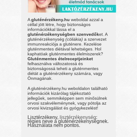
A
gluténérzékeny.hu
weboldal azzal a
céllal jött létre, hogy biztonságos
információkkal lássa el a
gluténérzékenységben szenvedők
et. A
gluténérzékenység
(cöliákia)
a szervezet
immunreakciója a gluténere. Kezelése
gluténmentes diétával lehetséges. Hol
kaphatóak gluténmentes élelmiszerek?
Gluténmentes ételreceptjeinket
felhasználva változatossá és
biztonságossá teheti a gluténmentes
diétát a gluténérzékeny számára, vagy
Önmagának.
A gluténérzékeny.hu weboldalon található
információk kizárólag tájékoztató
jellegűek, semmiképpen sem minősülnek
orvosi szakvéleménynek, vagy pótolja az
orvosi kivizsgálást és gyógykezelést!
Lisztérzékeny,
lisztérzékenység
:
régies neve a gluténérzékenységnek.
Használata nem pontos.