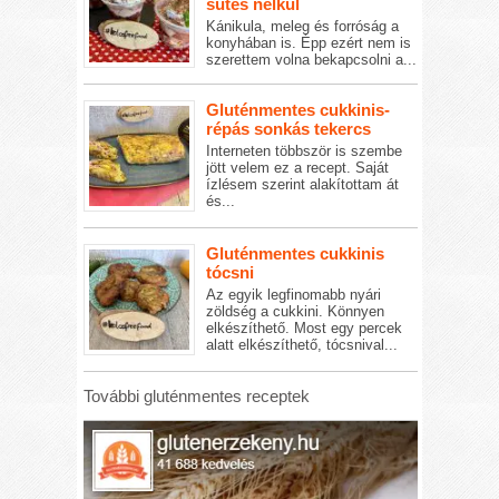
sütés nélkül
Kánikula, meleg és forróság a
konyhában is. Épp ezért nem is
szerettem volna bekapcsolni a...
Gluténmentes cukkinis-
répás sonkás tekercs
Interneten többször is szembe
jött velem ez a recept. Saját
ízlésem szerint alakítottam át
és...
Gluténmentes cukkinis
tócsni
Az egyik legfinomabb nyári
zöldség a cukkini. Könnyen
elkészíthető. Most egy percek
alatt elkészíthető, tócsnival...
További gluténmentes receptek