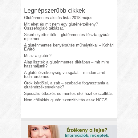
Legnépszerűbb cikkek
Gluténmentes akciós lista 2018 május
Mit ehet és mit nem egy gluténérzékeny?
Összefoglaló táblázat.
Sikérhelyettesítők – gluténmentes tészta gyúrás
rejtelmei
A gluténmentes kenyérsütés műhelytitkai – Kohári
Évától
Mi az a glutén?
Alap lisztek a gluténmentes diétában – mit mire
használjunk?
A gluténérzékenység vizsgálat – minden amit
tudni érdemes.
Örök kérdőjel, a zab – szabad-e fogyasztania a
gluténérzékenyeknek?
Speciális étkezés és mentes étel házhozszállítás
Nem cöliákiás glutén szenzitivitás azaz NCGS