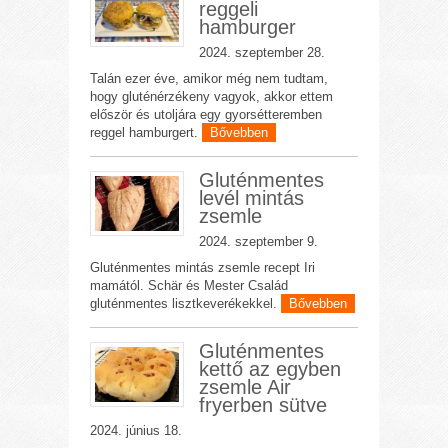
reggeli
hamburger
2024. szeptember 28.
Talán ezer éve, amikor még nem tudtam,
hogy gluténérzékeny vagyok, akkor ettem
először és utoljára egy gyorsétteremben
reggel hamburgert.
Bővebben
Gluténmentes
levél mintás
zsemle
2024. szeptember 9.
Gluténmentes mintás zsemle recept Iri
mamától. Schär és Mester Család
gluténmentes lisztkeverékekkel.
Bővebben
Gluténmentes
kettő az egyben
zsemle Air
fryerben sütve
2024. június 18.