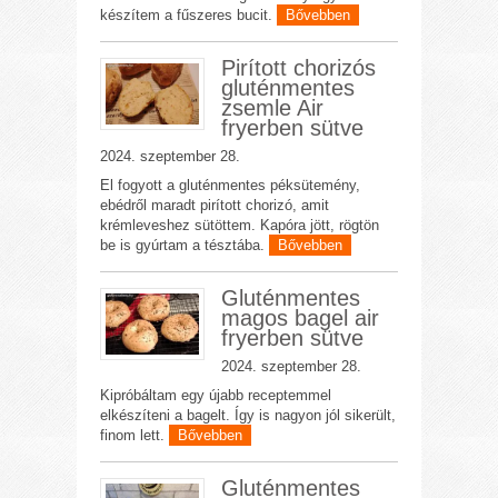
készítem a fűszeres bucit.
Bővebben
Pirított chorizós
gluténmentes
zsemle Air
fryerben sütve
2024. szeptember 28.
El fogyott a gluténmentes péksütemény,
ebédről maradt pirított chorizó, amit
krémleveshez sütöttem. Kapóra jött, rögtön
be is gyúrtam a tésztába.
Bővebben
Gluténmentes
magos bagel air
fryerben sütve
2024. szeptember 28.
Kipróbáltam egy újabb receptemmel
elkészíteni a bagelt. Így is nagyon jól sikerült,
finom lett.
Bővebben
Gluténmentes