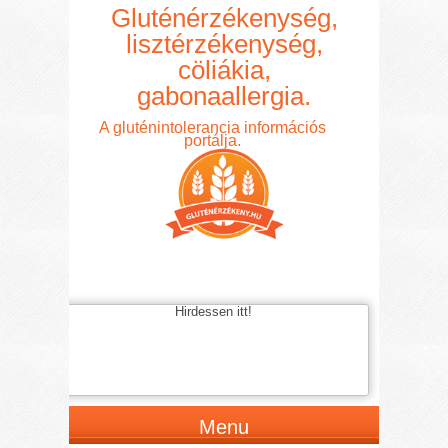
Gluténérzékenység,
lisztérzékenység,
cöliákia,
gabonaallergia.
A gluténintolerancia információs
portálja.
Hirdessen itt!
Menu