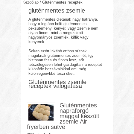
Kezdőlap
/
Gluténmentes receptek
gluténmentes zsemle
A gluténmentes diétának nagy hátránya,
hogy a legtöbb bolti gluténmentes
péksütemény, kenyér, vagy zsemle nem
olyan finom, mint a megszokott
hagyományos zsemlék, kiflik vagy
kenyerek.
Sokan ezért inkébb otthon sütnek
maguknak gluténmentes zsemlét, így
biztosan friss és finom lesz, sőt
tetszőlegesen lehet gazdagítani a receptet
különféle hozzávalókkal ami még
különlegeevbbé teszi őket.
Gluténmentes zsemle
receptek válogatása
Gluténmentes
napraforgó
maggal készült
zsemle Air
fryerben sütve