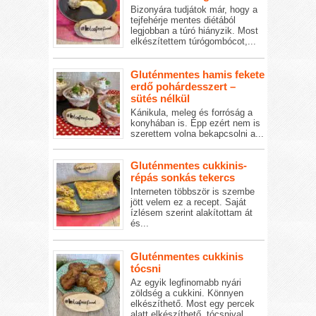
Bizonyára tudjátok már, hogy a
tejfehérje mentes diétából
legjobban a túró hiányzik. Most
elkészítettem túrógombócot,...
Gluténmentes hamis fekete
erdő pohárdesszert –
sütés nélkül
Kánikula, meleg és forróság a
konyhában is. Épp ezért nem is
szerettem volna bekapcsolni a...
Gluténmentes cukkinis-
répás sonkás tekercs
Interneten többször is szembe
jött velem ez a recept. Saját
ízlésem szerint alakítottam át
és...
Gluténmentes cukkinis
tócsni
Az egyik legfinomabb nyári
zöldség a cukkini. Könnyen
elkészíthető. Most egy percek
alatt elkészíthető, tócsnival...