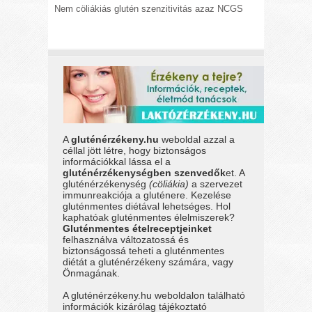
Nem cöliákiás glutén szenzitivitás azaz NCGS
A
gluténérzékeny.hu
weboldal azzal a
céllal jött létre, hogy biztonságos
információkkal lássa el a
gluténérzékenységben szenvedők
et. A
gluténérzékenység
(cöliákia)
a szervezet
immunreakciója a gluténere. Kezelése
gluténmentes diétával lehetséges. Hol
kaphatóak gluténmentes élelmiszerek?
Gluténmentes ételreceptjeinket
felhasználva változatossá és
biztonságossá teheti a gluténmentes
diétát a gluténérzékeny számára, vagy
Önmagának.
A gluténérzékeny.hu weboldalon található
információk kizárólag tájékoztató