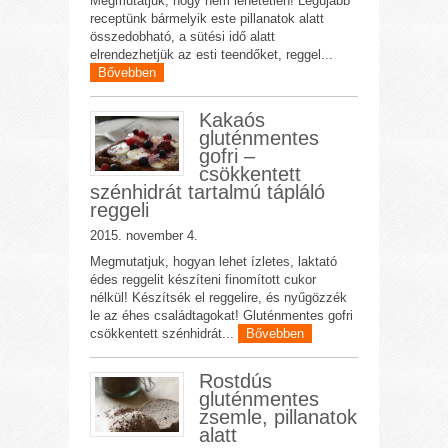
Megmutatjuk, hogy nem lehetetlen! Legújabb
receptünk bármelyik este pillanatok alatt
összedobható, a sütési idő alatt
elrendezhetjük az esti teendőket, reggel...
Bővebben
Kakaós
gluténmentes
gofri –
csökkentett
szénhidrát tartalmú tápláló
reggeli
2015. november 4.
Megmutatjuk, hogyan lehet ízletes, laktató
édes reggelit készíteni finomított cukor
nélkül! Készítsék el reggelire, és nyűgözzék
le az éhes családtagokat! Gluténmentes gofri
csökkentett szénhidrát...
Bővebben
Rostdús
gluténmentes
zsemle, pillanatok
alatt