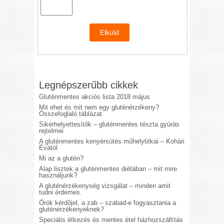
Legnépszerűbb cikkek
Gluténmentes akciós lista 2018 május
Mit ehet és mit nem egy gluténérzékeny?
Összefoglaló táblázat.
Sikérhelyettesítők – gluténmentes tészta gyúrás
rejtelmei
A gluténmentes kenyérsütés műhelytitkai – Kohári
Évától
Mi az a glutén?
Alap lisztek a gluténmentes diétában – mit mire
használjunk?
A gluténérzékenység vizsgálat – minden amit
tudni érdemes.
Örök kérdőjel, a zab – szabad-e fogyasztania a
gluténérzékenyeknek?
Speciális étkezés és mentes étel házhozszállítás