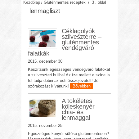
Kezdőlap
/
Gluténmentes receptek
/ 3 . oldal
lenmagliszt
Céklagolyók
szilveszterre –
gluténmentes
vendégváró
falatkák
2015. december 30.
Készítsünk egészséges vendégváró falatokat
a szilveszteri buliba! Az íze mellett a színe is
fel tudja dobni az esti összejövetelt! Jó
szórakozást kívánunk!
Bővebben
A tökéletes
köleskenyér –
chia- és
lenmaggal
2015. november 25.
Egészséges kenyér sütése gluténmentesen?