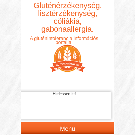
Gluténérzékenység,
lisztérzékenység,
cöliákia,
gabonaallergia.
A gluténintolerancia információs
portálja.
Hirdessen itt!
Menu