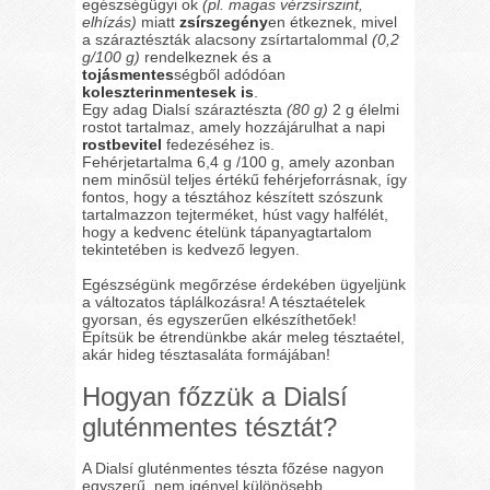
egészségügyi ok
(pl. magas vérzsírszint,
elhízás)
miatt
zsírszegény
en étkeznek, mivel
a száraztészták alacsony zsírtartalommal
(0,2
g/100 g)
rendelkeznek és a
tojásmentes
ségből adódóan
koleszterinmentesek is
.
Egy adag Dialsí száraztészta
(80 g)
2 g élelmi
rostot tartalmaz, amely hozzájárulhat a napi
rostbevitel
fedezéséhez is.
Fehérjetartalma 6,4 g /100 g, amely azonban
nem minősül teljes értékű fehérjeforrásnak, így
fontos, hogy a tésztához készített szószunk
tartalmazzon tejterméket, húst vagy halfélét,
hogy a kedvenc ételünk tápanyagtartalom
tekintetében is kedvező legyen.
Egészségünk megőrzése érdekében ügyeljünk
a változatos táplálkozásra! A tésztaételek
gyorsan, és egyszerűen elkészíthetőek!
Építsük be étrendünkbe akár meleg tésztaétel,
akár hideg tésztasaláta formájában!
Hogyan főzzük a Dialsí
gluténmentes tésztát?
A Dialsí gluténmentes tészta főzése nagyon
egyszerű, nem igényel különösebb