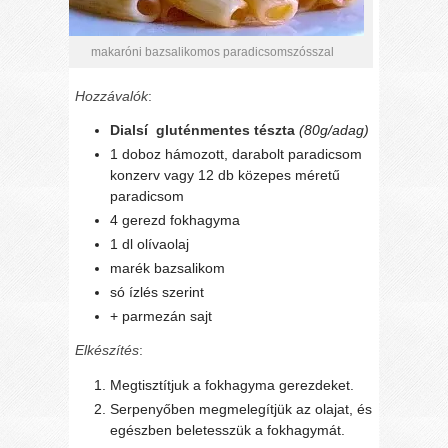
makaróni bazsalikomos paradicsomszósszal
Hozzávalók
:
Dialsí gluténmentes tészta
(80g/adag)
1 doboz hámozott, darabolt paradicsom
konzerv vagy 12 db közepes méretű
paradicsom
4 gerezd fokhagyma
1 dl olívaolaj
marék bazsalikom
só ízlés szerint
+ parmezán sajt
Elkészítés
:
Megtisztítjuk a fokhagyma gerezdeket.
Serpenyőben megmelegítjük az olajat, és
egészben beletesszük a fokhagymát.