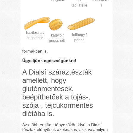
tagliatelle
i
házitészta /
tollhegy /
kagyló /
caserecce
penne
gnocchetti
formákban is.
Ügyeljünk egészségünkre!
A Dialsí száraztészták
amellett, hogy
gluténmentesek,
beépíthetőek a tojás-,
szója-, tejcukormentes
diétába is.
Az előbb említett tényezőkön kívül a Dialsí
tészták előnyösek azoknak is, akik valamilyen