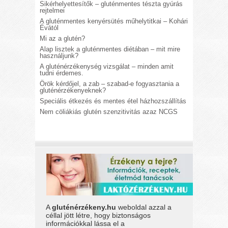
Sikérhelyettesítők – gluténmentes tészta gyúrás
rejtelmei
A gluténmentes kenyérsütés műhelytitkai – Kohári
Évától
Mi az a glutén?
Alap lisztek a gluténmentes diétában – mit mire
használjunk?
A gluténérzékenység vizsgálat – minden amit
tudni érdemes.
Örök kérdőjel, a zab – szabad-e fogyasztania a
gluténérzékenyeknek?
Speciális étkezés és mentes étel házhozszállítás
Nem cöliákiás glutén szenzitivitás azaz NCGS
A
gluténérzékeny.hu
weboldal azzal a
céllal jött létre, hogy biztonságos
információkkal lássa el a