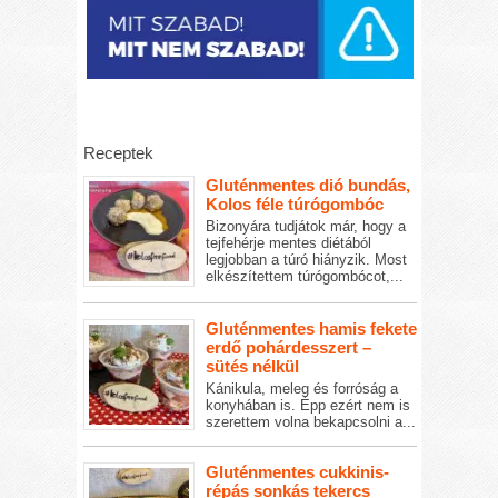
Receptek
Gluténmentes dió bundás,
Kolos féle túrógombóc
Bizonyára tudjátok már, hogy a
tejfehérje mentes diétából
legjobban a túró hiányzik. Most
elkészítettem túrógombócot,...
Gluténmentes hamis fekete
erdő pohárdesszert –
sütés nélkül
Kánikula, meleg és forróság a
konyhában is. Épp ezért nem is
szerettem volna bekapcsolni a...
Gluténmentes cukkinis-
répás sonkás tekercs