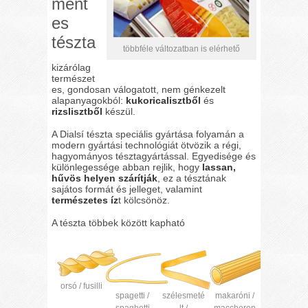
ment
es
tészta
többféle változatban is elérhető
kizárólag
természet
es, gondosan válogatott, nem génkezelt
alapanyagokból:
kukoricalisztből
és
rizslisztből
készül.
A Dialsí tészta speciális gyártása folyamán a
modern gyártási technológiát ötvözik a régi,
hagyományos tésztagyártással. Egyedisége és
különlegessége abban rejlik, hogy
lassan,
hűvös helyen szárítják
, ez a tésztának
sajátos formát és jelleget, valamint
természetes íz
t kölcsönöz.
A tészta többek között kapható
orsó / fusilli
spagetti /
szélesmeté
makaróni /
spaghetti
lt /
maccheron