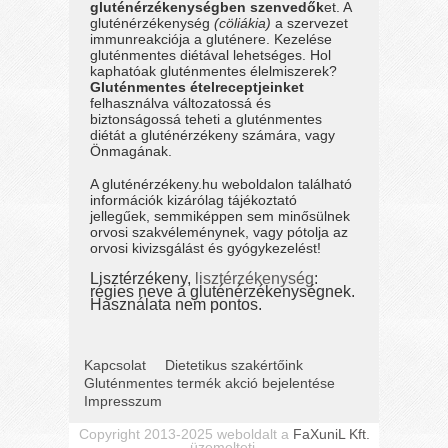
gluténérzékenységben szenvedők
et. A
gluténérzékenység
(cöliákia)
a szervezet
immunreakciója a gluténere. Kezelése
gluténmentes diétával lehetséges. Hol
kaphatóak gluténmentes élelmiszerek?
Gluténmentes ételreceptjeinket
felhasználva változatossá és
biztonságossá teheti a gluténmentes
diétát a gluténérzékeny számára, vagy
Önmagának.
A gluténérzékeny.hu weboldalon található
információk kizárólag tájékoztató
jellegűek, semmiképpen sem minősülnek
orvosi szakvéleménynek, vagy pótolja az
orvosi kivizsgálást és gyógykezelést!
Lisztérzékeny,
lisztérzékenység
:
régies neve a gluténérzékenységnek.
Használata nem pontos.
Kapcsolat
Dietetikus szakértőink
Gluténmentes termék akció bejelentése
Impresszum
Copyright 2013-2025 weboldalt a
FaXuniL Kft.
üzemelteti.