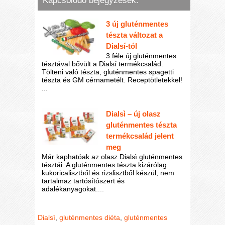
Kapcsolódó bejegyzések:
3 új gluténmentes
tészta változat a
Dialsí-tól
3 féle új gluténmentes
tésztával bővült a Dialsí termékcsalád.
Tölteni való tészta, gluténmentes spagetti
tészta és GM cérnametélt. Receptötletekkel!
...
Dialsì – új olasz
gluténmentes tészta
termékcsalád jelent
meg
Már kaphatóak az olasz Dialsì gluténmentes
tésztái. A gluténmentes tészta kizárólag
kukoricalisztből és rizslisztből készül, nem
tartalmaz tartósítószert és
adalékanyagokat....
Dialsì
,
gluténmentes diéta
,
gluténmentes