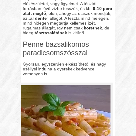
előkészületet, vagy figyelmet. A tésztát
forrásban lévő vízbe tesszük, és kb.
9-10 perc
alatt megfő
, eléri, ahogy az olaszok mondják,
az „
al dente
” állagot. A tészta mind melegen,
mind hidegen megtartja kellemes ízét,
rugalmas állagát, így nem csak
köretnek
, de
hideg
tésztasalátának
is kitűnő.
Penne bazsalikomos
paradicsomszósszal
Gyorsan, egyszerűen elkészíthető, és nagy
eséllyel indulna a gyerekek kedvence
versenyen is.