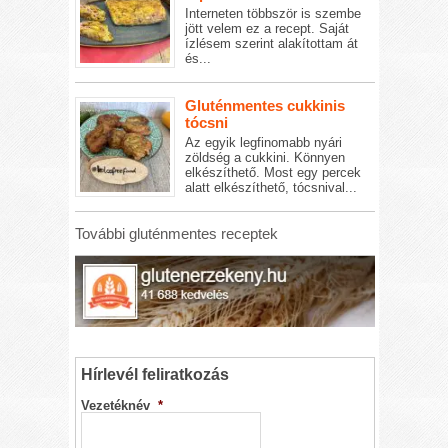
Interneten többször is szembe
jött velem ez a recept. Saját
ízlésem szerint alakítottam át
és...
Gluténmentes cukkinis
tócsni
Az egyik legfinomabb nyári
zöldség a cukkini. Könnyen
elkészíthető. Most egy percek
alatt elkészíthető, tócsnival...
További gluténmentes receptek
Hírlevél feliratkozás
Vezetéknév
*