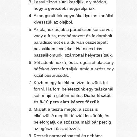
Lassú tűzön sütni kezdjük, oly módon,
hogy a gerezdek megpiruljanak.
A megpirult fokhagymákat lyukas kanállal
kivesszük az olajból.
Az olajhoz adjuk a paradicsomkonzervet,
vagy a friss, meghámozott és feldarabolt
paradicsomot és a durván összetépett
bazsalikom leveleket. Ha nincs friss
bazsalikomunk, szárítottal helyettesítsük.
Sót adunk hozzá, és az egészet alacsony
hőfokon összeforraljuk, amíg a szósz egy
kicsit besűrűsödik.
Közben egy fazékban vizet teszünk fel
forrni. Ha forr, beleteszünk egy teáskanál
sót, majd a gluténmentes
Dialsi tésztát
és 9-10 perc alatt készre főzzük
.
Mialatt a tészta megfő, a szósz is
elkészül. A megfőtt tésztát leszűrjük, és
beleforgatjuk a szószba majd pár percig
az egészet összefőzzük.
Reszelt parmezánsajttal és néhány