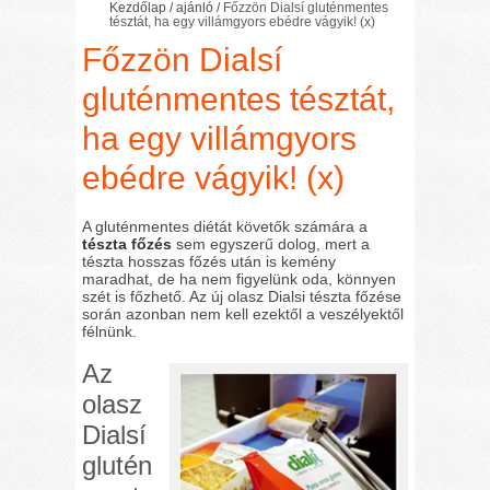
Kezdőlap
/
ajánló
/
Főzzön Dialsí gluténmentes
tésztát, ha egy villámgyors ebédre vágyik! (x)
Főzzön Dialsí
gluténmentes tésztát,
ha egy villámgyors
ebédre vágyik! (x)
A gluténmentes diétát követők számára a
tészta főzés
sem egyszerű dolog, mert a
tészta hosszas főzés után is kemény
maradhat, de ha nem figyelünk oda, könnyen
szét is főzhető. Az új olasz Dialsi tészta főzése
során azonban nem kell ezektől a veszélyektől
félnünk.
Az
olasz
Dialsí
glutén