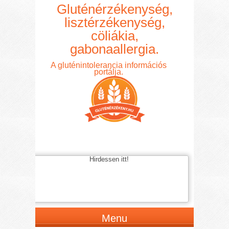
Gluténérzékenység,
lisztérzékenység,
cöliákia,
gabonaallergia.
A gluténintolerancia információs
portálja.
Hirdessen itt!
Menu