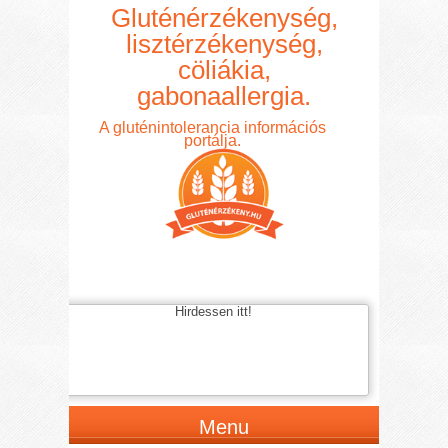
Gluténérzékenység,
lisztérzékenység,
cöliákia,
gabonaallergia.
A gluténintolerancia információs
portálja.
Hirdessen itt!
Menu