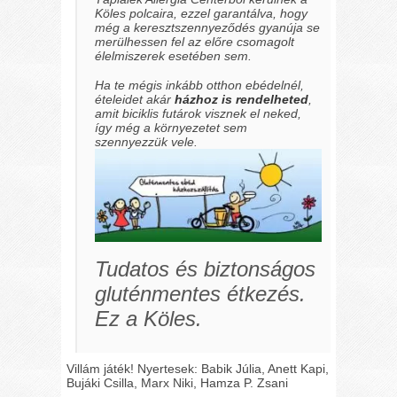
Köles polcaira, ezzel garantálva, hogy
még a keresztszennyeződés gyanúja se
merülhessen fel az előre csomagolt
élelmiszerek esetében sem.
Ha te mégis inkább otthon ebédelnél,
ételeidet akár
házhoz is rendelheted
,
amit biciklis futárok visznek el neked,
így még a környezetet sem
szennyezzük vele.
Tudatos és biztonságos
gluténmentes étkezés.
Ez a Köles.
Villám játék! Nyertesek:
Babik Júlia
,
Anett Kapi
,
Bujáki Csilla
,
Marx Niki
,
Hamza P. Zsani