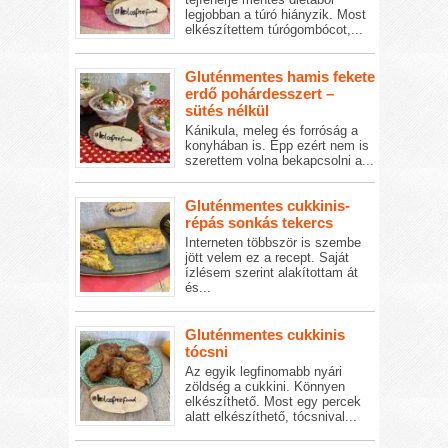
legjobban a túró hiányzik. Most
elkészítettem túrógombócot,...
Gluténmentes hamis fekete
erdő pohárdesszert –
sütés nélkül
Kánikula, meleg és forróság a
konyhában is. Épp ezért nem is
szerettem volna bekapcsolni a...
Gluténmentes cukkinis-
répás sonkás tekercs
Interneten többször is szembe
jött velem ez a recept. Saját
ízlésem szerint alakítottam át
és...
Gluténmentes cukkinis
tócsni
Az egyik legfinomabb nyári
zöldség a cukkini. Könnyen
elkészíthető. Most egy percek
alatt elkészíthető, tócsnival...