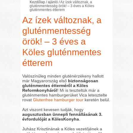
Kezdőlap
/
ajánló
/
Az ízek változnak, a
gluténmentesség örök! – 3 éves a Köles
gluténmentes étterem
Az ízek változnak, a
gluténmentesség
örök! – 3 éves a
Köles gluténmentes
étterem
Valószínűleg minden gluténérzékeny hallott
már Magyarország első
biztonságosan
gluténmentes étterméről a Köles
Reformkonyháról
! Mi is teszteltük már a
gluténmentes hamburgerüket Vica letesztelte
rovat
Glutenfree hamburger tour
keretén belül.
Azt viszont kevesen tudják, hogy
augusztusban ünnepli fennállásának 3.
évfordulóját a KölesKonyha
.
Juhász Krisztinának a Köles vezetőjének a