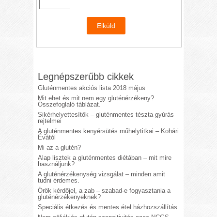
Legnépszerűbb cikkek
Gluténmentes akciós lista 2018 május
Mit ehet és mit nem egy gluténérzékeny?
Összefoglaló táblázat.
Sikérhelyettesítők – gluténmentes tészta gyúrás
rejtelmei
A gluténmentes kenyérsütés műhelytitkai – Kohári
Évától
Mi az a glutén?
Alap lisztek a gluténmentes diétában – mit mire
használjunk?
A gluténérzékenység vizsgálat – minden amit
tudni érdemes.
Örök kérdőjel, a zab – szabad-e fogyasztania a
gluténérzékenyeknek?
Speciális étkezés és mentes étel házhozszállítás