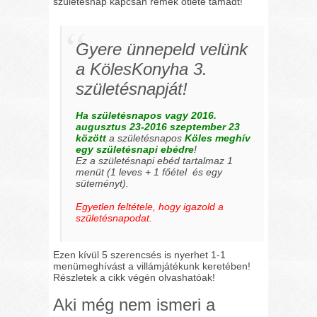
születésnap kapcsán remek ötlete támadt!
Gyere ünnepeld velünk
a KölesKonyha 3.
születésnapját!
Ha születésnapos vagy 2016.
augusztus 23-2016 szeptember 23
között
a születésnapos
Köles meghív
egy születésnapi ebédre
!
Ez a születésnapi ebéd tartalmaz 1
menüt
(1 leves + 1 főétel és egy
süteményt)
.
Egyetlen feltétele, hogy igazold a
születésnapodat.
Ezen kívül 5 szerencsés is nyerhet 1-1
menümeghívást a villámjátékunk keretében!
Részletek a cikk végén olvashatóak!
Aki még nem ismeri a