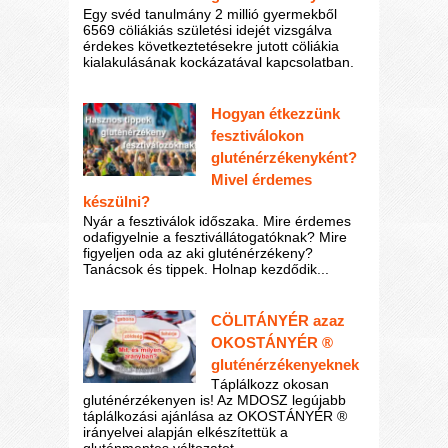
Egy svéd tanulmány 2 millió gyermekből
6569 cöliákiás születési idejét vizsgálva
érdekes következtetésekre jutott cöliákia
kialakulásának kockázatával kapcsolatban.
Hogyan étkezzünk
fesztiválokon
gluténérzékenyként?
Mivel érdemes
készülni?
Nyár a fesztiválok időszaka. Mire érdemes
odafigyelnie a fesztivállátogatóknak? Mire
figyeljen oda az aki gluténérzékeny?
Tanácsok és tippek. Holnap kezdődik...
CÖLITÁNYÉR azaz
OKOSTÁNYÉR ®
gluténérzékenyeknek
Táplálkozz okosan
gluténérzékenyen is! Az MDOSZ legújabb
táplálkozási ajánlása az OKOSTÁNYÉR ®
irányelvei alapján elkészítettük a
gluténmentes változatot