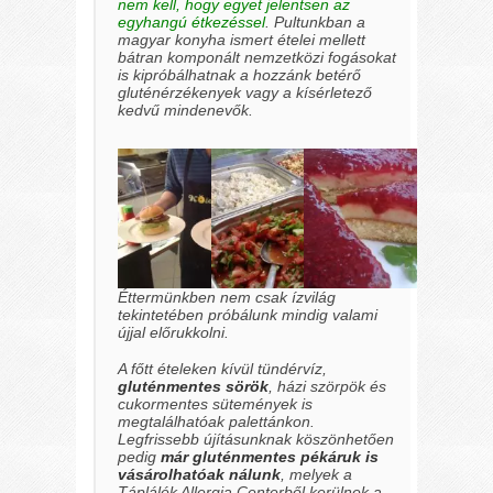
nem kell, hogy egyet jelentsen az
egyhangú étkezéssel
. Pultunkban a
magyar konyha ismert ételei mellett
bátran komponált nemzetközi fogásokat
is kipróbálhatnak a hozzánk betérő
gluténérzékenyek vagy a kísérletező
kedvű mindenevők.
Éttermünkben nem csak ízvilág
tekintetében próbálunk mindig valami
újjal előrukkolni.
A főtt ételeken kívül tündérvíz,
gluténmentes sörök
, házi szörpök és
cukormentes sütemények is
megtalálhatóak palettánkon.
Legfrissebb újításunknak köszönhetően
pedig
már gluténmentes pékáruk is
vásárolhatóak nálunk
, melyek a
Táplálék Allergia Centerből kerülnek a