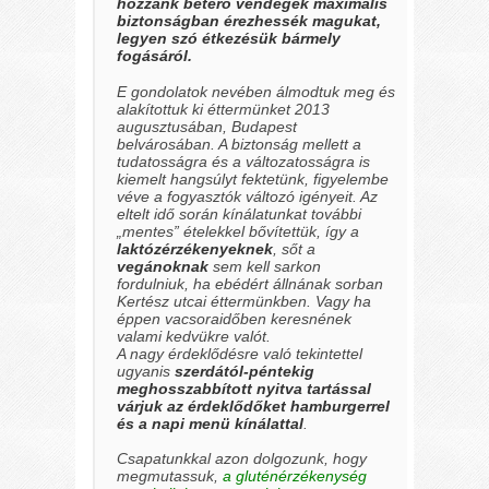
hozzánk betérő vendégek maximális
biztonságban érezhessék magukat,
legyen szó étkezésük bármely
fogásáról.
E gondolatok nevében álmodtuk meg és
alakítottuk ki éttermünket 2013
augusztusában, Budapest
belvárosában. A biztonság mellett a
tudatosságra és a változatosságra is
kiemelt hangsúlyt fektetünk, figyelembe
véve a fogyasztók változó igényeit. Az
eltelt idő során kínálatunkat további
„mentes” ételekkel bővítettük, így a
laktózérzékenyeknek
, sőt a
vegánoknak
sem kell sarkon
fordulniuk, ha ebédért állnának sorban
Kertész utcai éttermünkben. Vagy ha
éppen vacsoraidőben keresnének
valami kedvükre valót.
A nagy érdeklődésre való tekintettel
ugyanis
szerdától-péntekig
meghosszabbított nyitva tartással
várjuk az érdeklődőket hamburgerrel
és a napi menü kínálattal
.
Csapatunkkal azon dolgozunk, hogy
megmutassuk,
a gluténérzékenység