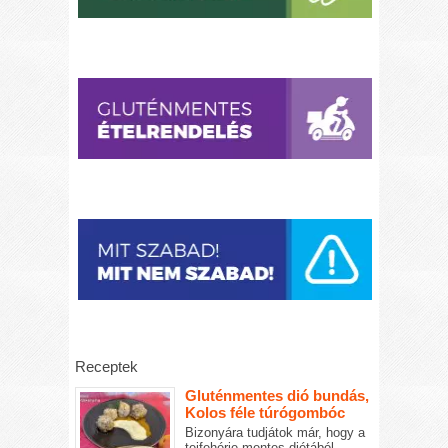
Receptek
Gluténmentes dió bundás,
Kolos féle túrógombóc
Bizonyára tudjátok már, hogy a
tejfehérje mentes diétából