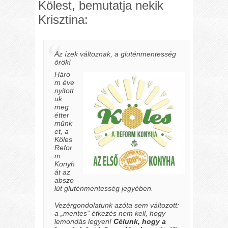
Kölest, bemutatja nekik
Krisztina:
Az ízek változnak, a gluténmentesség
örök!
Háro
m éve
nyitott
uk
meg
étter
münk
et, a
Köles
Refor
m
Konyh
át az
abszo
lút gluténmentesség jegyében.
Vezérgondolatunk azóta sem változott:
a „mentes” étkezés nem kell, hogy
lemondás legyen!
Célunk, hogy a