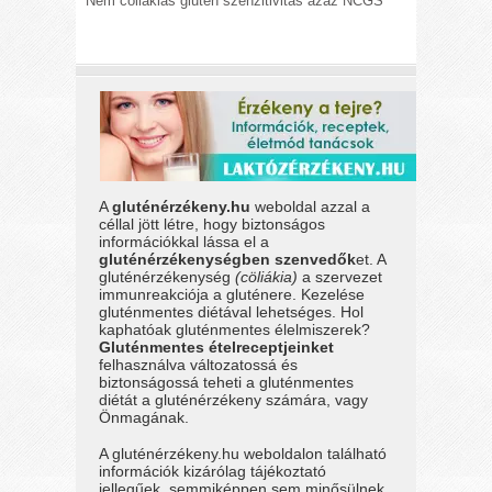
Nem cöliákiás glutén szenzitivitás azaz NCGS
A
gluténérzékeny.hu
weboldal azzal a
céllal jött létre, hogy biztonságos
információkkal lássa el a
gluténérzékenységben szenvedők
et. A
gluténérzékenység
(cöliákia)
a szervezet
immunreakciója a gluténere. Kezelése
gluténmentes diétával lehetséges. Hol
kaphatóak gluténmentes élelmiszerek?
Gluténmentes ételreceptjeinket
felhasználva változatossá és
biztonságossá teheti a gluténmentes
diétát a gluténérzékeny számára, vagy
Önmagának.
A gluténérzékeny.hu weboldalon található
információk kizárólag tájékoztató
jellegűek, semmiképpen sem minősülnek