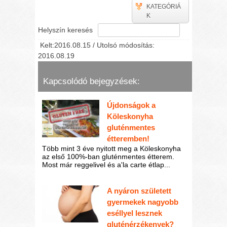
KATEGÓRIÁ
K
Helyszín keresés
Kelt:2016.08.15 / Utolsó módosítás:
2016.08.19
Kapcsolódó bejegyzések:
Újdonságok a
Köleskonyha
gluténmentes
étteremben!
Több mint 3 éve nyitott meg a Köleskonyha
az első 100%-ban gluténmentes étterem.
Most már reggelivel és a'la carte étlap...
A nyáron született
gyermekek nagyobb
eséllyel lesznek
gluténérzékenyek?