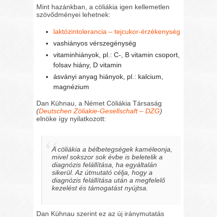
Mint hazánkban, a cöliákia igen kellemetlen
szövődményei lehetnek:
laktózintolerancia – tejcukor-érzékenység
vashiányos vérszegénység
vitaminhiányok, pl.: C-, B vitamin csoport,
folsav hiány, D vitamin
ásványi anyag hiányok, pl.: kalcium,
magnézium
Dan Kühnau, a Német Cöliákia Társaság
(
Deutschen Zöliakie-Gesellschaft – DZG
)
elnöke így nyilatkozott:
A cöliákia a bélbetegségek kaméleonja,
mivel sokszor sok évbe is beletelik a
diagnózis felállítása, ha egyáltalán
sikerül. Az útmutató célja, hogy a
diagnózis felállítása után a megfelelő
kezelést és támogatást nyújtsa.
Dan Kühnau szerint ez az új iránymutatás