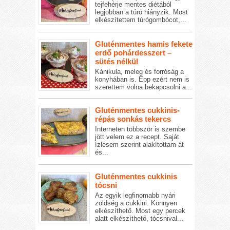
tejfehérje mentes diétából
legjobban a túró hiányzik. Most
elkészítettem túrógombócot,...
Gluténmentes hamis fekete
erdő pohárdesszert –
sütés nélkül
Kánikula, meleg és forróság a
konyhában is. Épp ezért nem is
szerettem volna bekapcsolni a...
Gluténmentes cukkinis-
répás sonkás tekercs
Interneten többször is szembe
jött velem ez a recept. Saját
ízlésem szerint alakítottam át
és...
Gluténmentes cukkinis
tócsni
Az egyik legfinomabb nyári
zöldség a cukkini. Könnyen
elkészíthető. Most egy percek
alatt elkészíthető, tócsnival...