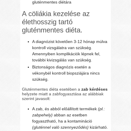
gluténmentes diétára
A cöliákia kezelése az
élethosszig tartó
gluténmentes diéta.
A diagnózist követően 3-12 hónap múlva
kontroll vizsgálatra van szükség.
Amennyiben komplikációk lépnek fel,
további kivizsgálás van szükség.
Biztonságos diagnózis esetén a
vékonybél kontroll biopsziájára nincs
szükség.
Gluténmentes diéta esetében a
zab kérdéses
helyzete miatt a zabfogyasztása az alábbiak
szerint javasolt:
A zab, és abból előállított termékek
(pl.:
zabpehely)
abban az esetben
fogyasztható, ha a kontamináció
(gluténnel való szennyeződés)
kizárható.