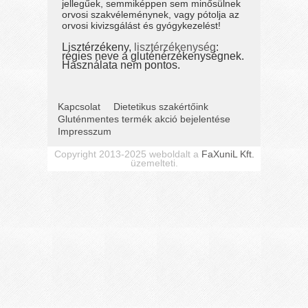
jellegűek, semmiképpen sem minősülnek
orvosi szakvéleménynek, vagy pótolja az
orvosi kivizsgálást és gyógykezelést!
Lisztérzékeny,
lisztérzékenység
:
régies neve a gluténérzékenységnek.
Használata nem pontos.
Kapcsolat
Dietetikus szakértőink
Gluténmentes termék akció bejelentése
Impresszum
Copyright 2013-2025 weboldalt a
FaXuniL Kft.
üzemelteti.