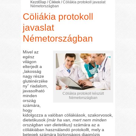
Kezdőlap
/
Cikkek
/
Cöliákia protokoll javaslat
Németországban
Cöliákia protokoll
javaslat
Németországban
Mivel az
egész
világon
elterjedt a
„lakosság
nagy része
gluténérzéke
ny” riadalom,
javasolható
Cöliákia protokoll készült
minden
Németországban
ország
számára,
hogy
kidolgozza a valóban cöliákiások, szakorvosok,
dietetikusok
(már ha van, mert nem minden
országban van dietetikus)
számára az a
cöliákiában használandó protokollt, mely a
betegek számára biztonságos diagnózis