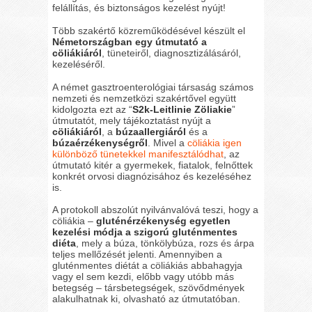
felállítás, és biztonságos kezelést nyújt!
Több szakértő közreműködésével készült el
Németországban egy útmutató a
cöliákiáról
, tüneteiről, diagnosztizálásáról,
kezeléséről.
A német gasztroenterológiai társaság számos
nemzeti és nemzetközi szakértővel együtt
kidolgozta ezt az “
S2k-Leitlinie Zöliakie
”
útmutatót, mely tájékoztatást nyújt a
cöliákiáról
, a
búzaallergiáról
és a
búzaérzékenységről
. Mivel a
cöliákia igen
különböző tünetekkel manifesztálódhat
, az
útmutató kitér a gyermekek, fiatalok, felnőttek
konkrét orvosi diagnózisához és kezeléséhez
is.
A protokoll abszolút nyilvánvalóvá teszi, hogy a
cöliákia –
gluténérzékenység egyetlen
kezelési módja a szigorú gluténmentes
diéta
, mely a búza, tönkölybúza, rozs és árpa
teljes mellőzését jelenti. Amennyiben a
gluténmentes diétát a cöliákiás abbahagyja
vagy el sem kezdi, előbb vagy utóbb más
betegség – társbetegségek, szövődmények
alakulhatnak ki, olvasható az útmutatóban.