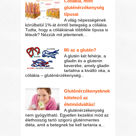
Cöliákia, mint
gluténérzékenység
típusai
A világ népességének
körülbelül 1%-át érintő betegség a cöliákia.
Tudta, hogy a cöliákiának többféle típusa is
létezik? Nézzük mit jelentenek...
Mi az a glutén?
A glutén két fehérje, a
gliadin és a glutenin
keveréke, amely gliadin
tartalma a kiváltó oka, a
cöliákia – gluténérzékenység...
Gluténérzékenyeknek
kötelező az
életmódváltás!
A gluténérzékenység
nem gyógyítható. Egyetlen kezelési mód az
élethosszig tartó szigorú gluténmentes
diéta, amit a betegnek be kell tartania a...