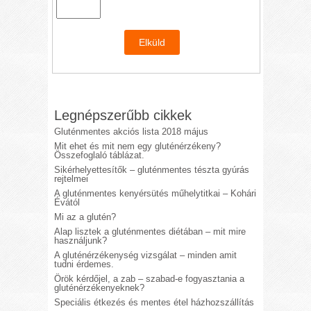
Legnépszerűbb cikkek
Gluténmentes akciós lista 2018 május
Mit ehet és mit nem egy gluténérzékeny?
Összefoglaló táblázat.
Sikérhelyettesítők – gluténmentes tészta gyúrás
rejtelmei
A gluténmentes kenyérsütés műhelytitkai – Kohári
Évától
Mi az a glutén?
Alap lisztek a gluténmentes diétában – mit mire
használjunk?
A gluténérzékenység vizsgálat – minden amit
tudni érdemes.
Örök kérdőjel, a zab – szabad-e fogyasztania a
gluténérzékenyeknek?
Speciális étkezés és mentes étel házhozszállítás