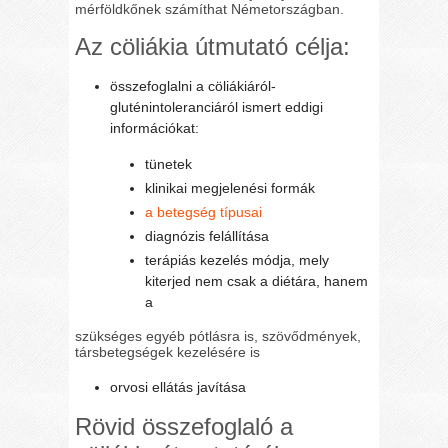
mérföldkőnek számíthat Németországban.
Az cöliákia útmutató célja:
összefoglalni a cöliákiáról-
gluténintoleranciáról ismert eddigi
információkat:
tünetek
klinikai megjelenési formák
a betegség típusai
diagnózis felállítása
terápiás kezelés módja, mely
kiterjed nem csak a diétára, hanem
a
szükséges egyéb pótlásra is, szövődmények,
társbetegségek kezelésére is
orvosi ellátás javítása
Rövid összefoglaló a