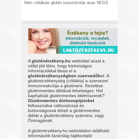
Nem cöliákiás glutén szenzitivitás azaz NCGS
A
gluténérzékeny.hu
weboldal azzal a
céllal jött létre, hogy biztonságos
információkkal lássa el a
gluténérzékenységben szenvedők
et. A
gluténérzékenység
(cöliákia)
a szervezet
immunreakciója a gluténere. Kezelése
gluténmentes diétával lehetséges. Hol
kaphatóak gluténmentes élelmiszerek?
Gluténmentes ételreceptjeinket
felhasználva változatossá és
biztonságossá teheti a gluténmentes
diétát a gluténérzékeny számára, vagy
Önmagának.
A gluténérzékeny.hu weboldalon található
információk kizárólag tájékoztató