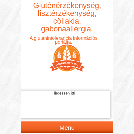
Gluténérzékenység,
lisztérzékenység,
cöliákia,
gabonaallergia.
A gluténintolerancia információs
portálja.
Hirdessen itt!
Menu