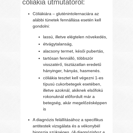
cöliákia útmutatóról:
Cöliákiára – gluténintolernaciára az
alábbi tünetek fennállása esetén kell
gondolni:
lassú, illetve elégtelen növekedés,
étvágytalanság,
alacsony termet, késői pubertás,
tartósan fennálló, többször
visszatérő, tisztázatlan eredetű
hányinger, hányás, hasmenés.
cöliákia tesztet kell végezni 1-es
típusú cukorbetegek esetében,
illetve azoknál, akiknek elsőfokú
rokonuknál előfordult már a
betegség, akár megelőzésképpen
is
A diagnózis felállításához a specifikus
antitestek vizsgálata és a vékonybél
biopszia szükséges.
(A diagnózishoz a