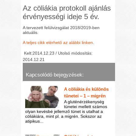
Az cöliákia protokoll ajánlás
érvényességi ideje 5 év.
A tervezett felülvizsgálat 2018/2019-ben
aktuális.
A teljes cikk elérhető az alábbi linken
.
Kelt:2014.12.23 / Utolsó módosítás:
2014.12.21
Kapcsolódó bejegyzések:
A cöliákia és különös
tünetei – 1 – migrén
A gluténérzékenység
tünetei mellett számos
olyan kevésbé jellemző tünet is utalhat a
cöliákiára, mint pl. a migrén. Sokszor az
atipikus...