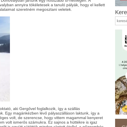
, Donovalyban jártunk egy hosszabb sí-hétvégén. A
alyban annyira tökéletesek a tanuló pályák, hogy el kellett
talataimat szeretném megosztani veletek.
Kere
ktató, aki Gergővel foglalkozik, így a szállás
k. Egy magánkézben lévő pályaszálláson laktunk, így a
bőséges volt, de szerencse, hogy vittem magammal kenyeret
em volt ismerős számukra. Ez sajnos a hüttékre is igaz
plit is együtt sütötték minden rántott étellel, a gőzgombóc