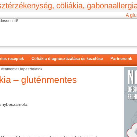
ztérzékenység, cöliákia, gabonaallergia
A glu
dessen itt!
tes receptek
Cöliákia diagnosztizálása és kezelése
Partnereink
luténmentes tapasztalatok
kia – gluténmentes
lménybeszámoló: