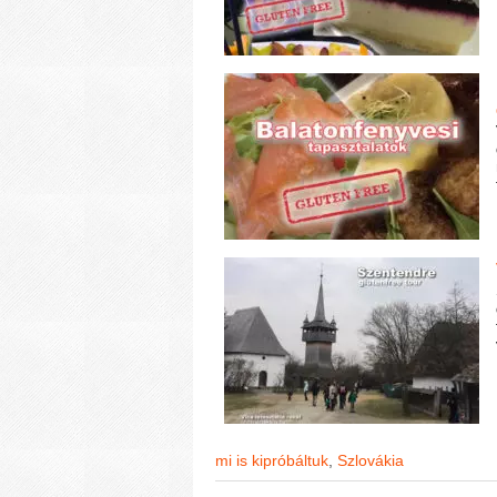
mi is kipróbáltuk
,
Szlovákia