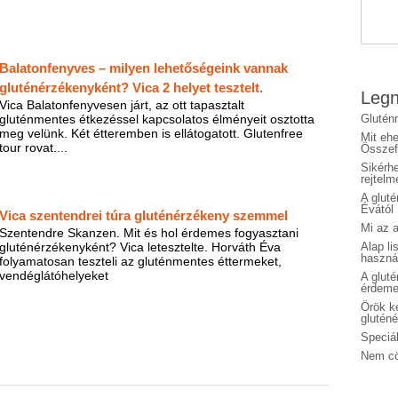
Balatonfenyves – milyen lehetőségeink vannak
gluténérzékenyként? Vica 2 helyet tesztelt.
Legn
Vica Balatonfenyvesen járt, az ott tapasztalt
gluténmentes étkezéssel kapcsolatos élményeit osztotta
Glutén
meg velünk. Két étteremben is ellátogatott. Glutenfree
Mit eh
tour rovat....
Összefo
Sikérhe
rejtelm
A glut
Évától
Vica szentendrei túra gluténérzékeny szemmel
Mi az a
Szentendre Skanzen. Mit és hol érdemes fogyasztani
gluténérzékenyként? Vica letesztelte. Horváth Éva
Alap li
haszná
folyamatosan teszteli az gluténmentes éttermeket,
vendéglátóhelyeket
A glut
érdeme
Örök ké
glutén
Speciál
Nem cö