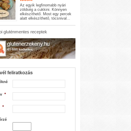
Az egyik legfinomabb nyári
zöldség a cukkini. Könnyen
elkészíthető. Most egy percek
alatt elkészíthető, tócsnival...
i gluténmentes receptek
vél feliratkozás
ékné
v
*
*
őrzé