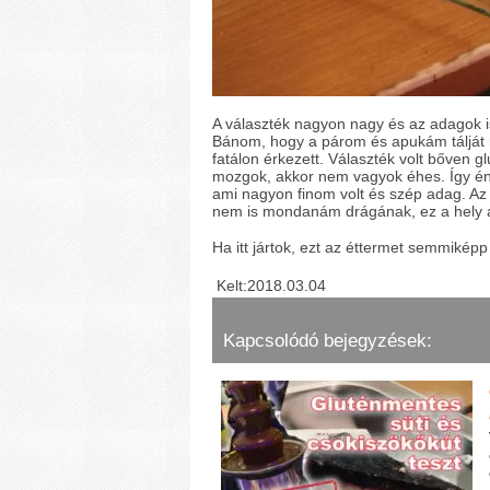
A választék nagyon nagy és az adagok i
Bánom, hogy a párom és apukám tálját n
fatálon érkezett. Választék volt bőven g
mozgok, akkor nem vagyok éhes. Így én a
ami nagyon finom volt és szép adag. Az
nem is mondanám drágának, ez a hely a
Ha itt jártok, ezt az éttermet semmiképp
Kelt:2018.03.04
Kapcsolódó bejegyzések: