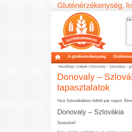
Gluténérzékenység, lis
Hir
A gluténérzékenység
Gluténmen
Kezdőlap
/
Cikkek
/
Donovaly – Szlovákia – g
Donovaly – Szlová
tapasztalatok
Vica Szlovákiában töltött pár napot. É
Donovaly – Szlovákia
Sziasztok!