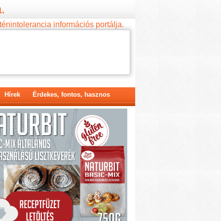
.
ténintolerancia információs portálja.
Hírek
Érdekes, fontos, hasznos