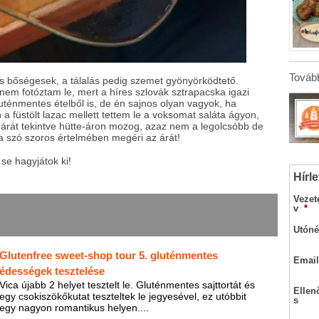
Tovább
s bőségesek, a tálalás pedig szemet gyönyörködtető.
em fotóztam le, mert a híres szlovák sztrapacska igazi
luténmentes ételből is, de én sajnos olyan vagyok, ha
 füstölt lazac mellett tettem le a voksomat saláta ágyon,
 árát tekintve hütte-áron mozog, azaz nem a legolcsóbb de
 szó szoros értelmében megéri az árát!
 se hagyjátok ki!
Hírle
Vezet
v
*
Utóné
Glutenfree sweet-shop tour 5. gluténmentes
Email
édességek tesztelése
Vica újabb 2 helyet tesztelt le. Gluténmentes sajttortát és
Ellen
egy csokiszökőkutat teszteltek le jegyesével, ez utóbbit
s
egy nagyon romantikus helyen....