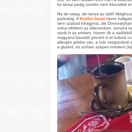
és társai pedig szintén nem készültek e
Na de sebaj, aki keres az talál! Méghoz
parkolóig. A
Koliba Goral
névre hallgató
sem szabad kihagynia, aki Donovalyban 
volna eltölteni az étteremben, annyira 
nézik ki az embert, hiszen ők a síelőkb
magyarul beszélő pincért is el tudunk cs
allergén jelölve van, a már megszokott
a glutént, és sorban szépen mindent (tej,