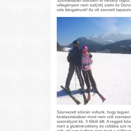
Szlovákiában töltöttem el néhány napot
vőlegényem nem tud(ott) síelni és Donov
oda látogatnunk! Az ott szerzett tapasz
Szervezett sítúrán voltunk, hogy legyen o
kiválasztásában most nem volt szerepün
személyzet kb. 3 főből állt. A reggeli 
mert a gluténérzékeny és cöliákia szó n
volt, ott sem tudtam enni mert a sültkrum