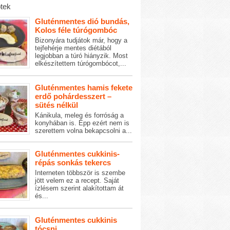
tek
Gluténmentes dió bundás,
Kolos féle túrógombóc
Bizonyára tudjátok már, hogy a
tejfehérje mentes diétából
legjobban a túró hiányzik. Most
elkészítettem túrógombócot,...
Gluténmentes hamis fekete
erdő pohárdesszert –
sütés nélkül
Kánikula, meleg és forróság a
konyhában is. Épp ezért nem is
szerettem volna bekapcsolni a...
Gluténmentes cukkinis-
répás sonkás tekercs
Interneten többször is szembe
jött velem ez a recept. Saját
ízlésem szerint alakítottam át
és...
Gluténmentes cukkinis
tócsni