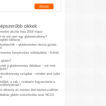
épszerűbb cikkek
mentes akciós lista 2018 május
et és mit nem egy gluténérzékeny?
glaló táblázat.
lyettesítők – gluténmentes tészta gyúrás
ei
énmentes kenyérsütés műhelytitkai – Kohári
 glutén?
sztek a gluténmentes diétában – mit mire
ljunk?
énérzékenység vizsgálat – minden amit tudni
s.
rdőjel, a zab – szabad-e fogyasztania a
érzékenyeknek?
is étkezés és mentes étel házhozszállítás
liákiás glutén szenzitivitás azaz NCGS