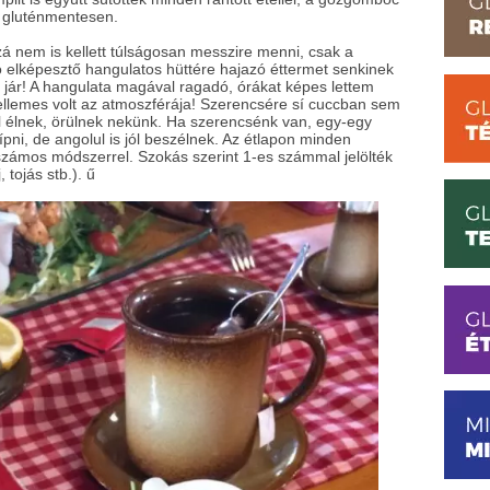
l gluténmentesen.
zá nem is kellett túlságosan messzire menni, csak a
 elképesztő hangulatos hüttére hajazó éttermet senkinek
jár! A hangulata magával ragadó, órákat képes lettem
kellemes volt az atmoszférája! Szerencsére sí cuccban sem
ől élnek, örülnek nekünk. Ha szerencsénk van, egy-egy
ípni, de angolul is jól beszélnek. Az étlapon minden
 számos módszerrel. Szokás szerint 1-es számmal jelölték
 tojás stb.). ű