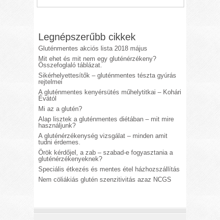
Legnépszerűbb cikkek
Gluténmentes akciós lista 2018 május
Mit ehet és mit nem egy gluténérzékeny?
Összefoglaló táblázat.
Sikérhelyettesítők – gluténmentes tészta gyúrás
rejtelmei
A gluténmentes kenyérsütés műhelytitkai – Kohári
Évától
Mi az a glutén?
Alap lisztek a gluténmentes diétában – mit mire
használjunk?
A gluténérzékenység vizsgálat – minden amit
tudni érdemes.
Örök kérdőjel, a zab – szabad-e fogyasztania a
gluténérzékenyeknek?
Speciális étkezés és mentes étel házhozszállítás
Nem cöliákiás glutén szenzitivitás azaz NCGS