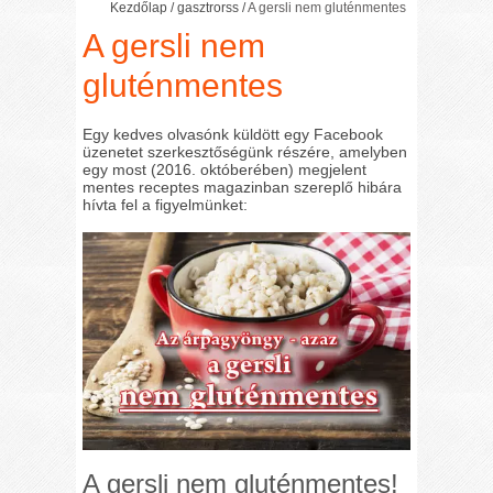
Kezdőlap
/
gasztrorss
/
A gersli nem gluténmentes
A gersli nem
gluténmentes
Egy kedves olvasónk küldött egy Facebook
üzenetet szerkesztőségünk részére,
amelyben
egy most (2016. októberében) megjelent
mentes receptes magazinban szereplő hibára
hívta fel a figyelmünket
:
A gersli nem gluténmentes!