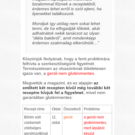
bizalommal főznek a receptekből,
érdemes lehet erről is szót ejteni, ha
ilyenekkel találkozunk.
Mondjuk így utólag nem sokat lehet
tenni, de ha elfogadják tőletek, akár
adhatnátok nekik tanácsot az olyan
“diéta bakikról”, amit mindenképp
érdemes szakmailag elkerülniük…”
Köszönjük Ibolyának, hogy a fenti problémára
felhívta a szerkesztőségünk figyelmét.
Természetesen az olvasónknak tökéletesen
igaza van, a
gersli nem gluténmentes.
Megvettük a magazint, és ez alapján
az
említett két recepten kívül még további két
receptre hívjuk fel a figyelmet
, mivel nem
garantáltan gluténmentes:
Recept címe
Oldal
Összetevő
Probléma
Bőrén sült
11.
gersli
a gersli nem
csirkemell
oldal
gluténmentes,
zöldséges
mert árpából
gerslirizottóval
készül