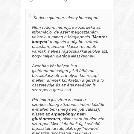
„Kedves glutenerzekeny.hu csapat!
Nem tudom, mennyire közérdekű az
információ, de azért megosztanám
veletek: a minap a Meglepetés “
Mentes
konyha
” magazin legújabb számát
olvastam, amiben klassz receptek
vannak, helyes rajzocskákkal jelölve azt,
hogy milyen diétába illeszkednek.
Azonban két helyen is a
gluténmentességet jelző áthúzott
búzakalász ott virít olyan két recept
mellett, aminek konkrétan a gersli a fő
összetevője és az étel nevében is
szerepel a gersli szó.
Pénteken jeleztem is nekik a
szerkesztőség központi címére küldött
e-mailemben
(még nem jött válasz),
hiszen az
árpagyöngy nem
gluténmentes
, akkor sem ha álnevén
szerepel. Mivel lehetnek új, kevésbé
tapasztalt társak, akik egy “mentes”
magazint lapozgatva maximális