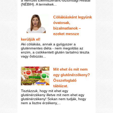
a Nemzeti Élelmiszerlánc-biztonsági Hivatal
(NÉBIH). A termékek...
Cöliákiásként legyünk
óvatosak,
bizalmatlanok –
ezeket messze
kerüljük el!
Aki cöliákiás, annak a gyógyszer a
gluténmentes diéta - nem megoldás az
enzim, a csökkentett glutén tartalmú tészta
vagy ősbúzás...
Mit ehet és mit nem
egy gluténérzékeny?
Összefoglaló
táblázat.
Tisztázzuk, hogy mit ehet egy
gluténérzékeny illetve mit nem ehet egy
gluténérzékeny! Sokan nem tudják, hogy
nem a lisztre érzékeny,...