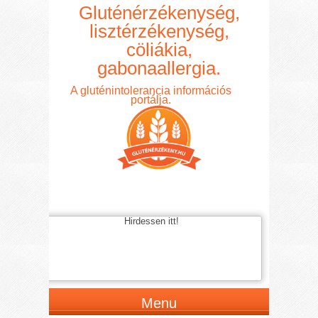
Gluténérzékenység,
lisztérzékenység,
cöliákia,
gabonaallergia.
A gluténintolerancia információs
portálja.
Hirdessen itt!
Menu