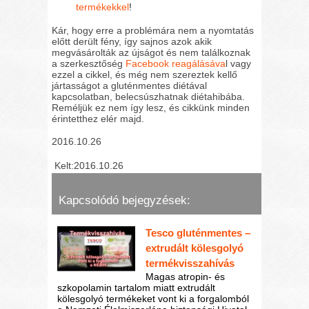
termékekkel
!
Kár, hogy erre a problémára nem a nyomtatás
előtt derült fény, így sajnos azok akik
megvásárolták az újságot és nem találkoznak
a szerkesztőség
Facebook reagálásáva
l vagy
ezzel a cikkel, és még nem szereztek kellő
jártasságot a gluténmentes diétával
kapcsolatban, belecsúszhatnak diétahibába.
Reméljük ez nem így lesz, és cikkünk minden
érintetthez elér majd.
2016.10.26
Kelt:2016.10.26
Kapcsolódó bejegyzések:
Tesco gluténmentes –
extrudált kölesgolyó
termékvisszahívás
Magas atropin- és
szkopolamin tartalom miatt extrudált
kölesgolyó termékeket vont ki a forgalomból