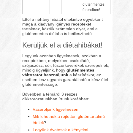
gluténmentes
étrendben!
Ettől a néhány hibától eltekintve egyébként
maga a kiadvány igényes recepteket
tartalmaz, köztük számtalan olyat, ami a
gluténmentes diétába is beilleszthető.
Kerüljük el a diétahibákat!
Legyünk azonban figyelmesek, azokban a
receptekben, melyekben csokoládé,
szójaszósz, sör, fűszerkeverékek szerepelnek,
mindig ügyeljünk, hogy
gluténmentes
változatot használjunk
a készítéskor, ez
esetben lesz ugyanis garantálható a kész étel
gluténmentessége.
Bővebben a témáról 3 részes
cikksorozatunkban írtunk korábban:
Vásároljunk figyelmesen
!
Mik lehetnek a rejtetten gluténtartalmú
ételek
?
Legyünk óvatosak a kényelmi