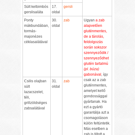
Sült kelbimbós
17.
gersli
gerslisaláta
oldal
Ponty
30.
zab
Ugyan
a zab
mákbundában,
oldal
alapvetően
tormás-
gluténmentes,
majonézes
de a tárolás,
céklasalátával
feldolgozás
során sokszor
szennyeződik /
szennyeződhet
glutén tartalmú
(pl. búza)
gabonával
, így
csak az a zab
Csilis olajban
31.
zab
gluténmentes,
sült
oldal
amelyet kellő
lazacszelet,
gondossággal
téli,
gyártanak. Ha
grillzöldséges
ezt a gyártó
zabsalátával
garantálja azt a
csomagoláson
külön feltüntetik.
Más esetben a
zab is tiltott a