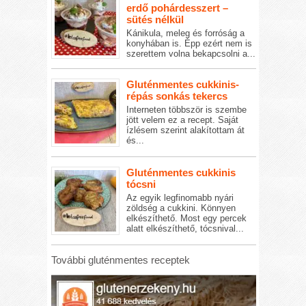
erdő pohárdesszert –
sütés nélkül
Kánikula, meleg és forróság a
konyhában is. Épp ezért nem is
szerettem volna bekapcsolni a...
Gluténmentes cukkinis-
répás sonkás tekercs
Interneten többször is szembe
jött velem ez a recept. Saját
ízlésem szerint alakítottam át
és...
Gluténmentes cukkinis
tócsni
Az egyik legfinomabb nyári
zöldség a cukkini. Könnyen
elkészíthető. Most egy percek
alatt elkészíthető, tócsnival...
További gluténmentes receptek