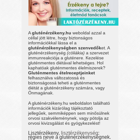
A
gluténérzékeny.hu
weboldal azzal a
céllal jött létre, hogy biztonságos
információkkal lássa el a
gluténérzékenységben szenvedők
et. A
gluténérzékenység
(cöliákia)
a szervezet
immunreakciója a gluténere. Kezelése
gluténmentes diétával lehetséges. Hol
kaphatóak gluténmentes élelmiszerek?
Gluténmentes ételreceptjeinket
felhasználva változatossá és
biztonságossá teheti a gluténmentes
diétát a gluténérzékeny számára, vagy
Önmagának.
A gluténérzékeny.hu weboldalon található
információk kizárólag tájékoztató
jellegűek, semmiképpen sem minősülnek
orvosi szakvéleménynek, vagy pótolja az
orvosi kivizsgálást és gyógykezelést!
Lisztérzékeny,
lisztérzékenység
:
régies neve a gluténérzékenységnek.