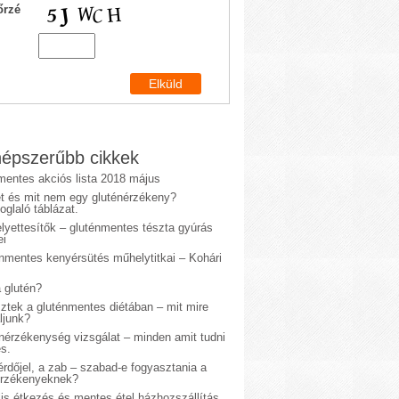
őrzé
épszerűbb cikkek
mentes akciós lista 2018 május
et és mit nem egy gluténérzékeny?
glaló táblázat.
lyettesítők – gluténmentes tészta gyúrás
ei
énmentes kenyérsütés műhelytitkai – Kohári
 glutén?
sztek a gluténmentes diétában – mit mire
ljunk?
énérzékenység vizsgálat – minden amit tudni
s.
rdőjel, a zab – szabad-e fogyasztania a
érzékenyeknek?
is étkezés és mentes étel házhozszállítás