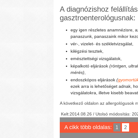
A diagnózishoz felállít
gasztroenterológusnak:
egy igen részletes anamnézisre, a
panaszunk, panaszaink mikor kezd
vér-, vizelet- és székletvizsgálat,
kilégzési tesztek,
emésztettségi vizsgálatok,
képalkotó eljárások
(röntgen, ultr
mérés)
,
endoszkópos eljárások
(
gyomortü
ezek arra is lehetőséget adnak, ho
vizsgálatokra, illetve kisebb beav
A következő oldalon az allergológusok 
Kelt:2014.08.26 / Utolsó módosítás: 20
A cikk több oldalas:
1
2