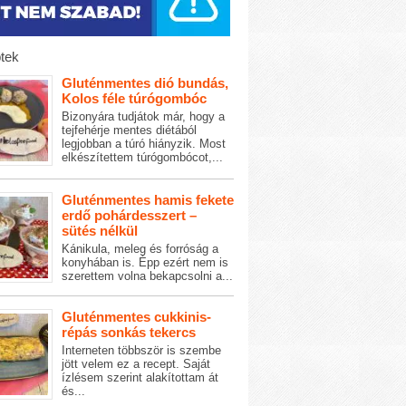
tek
Gluténmentes dió bundás,
Kolos féle túrógombóc
Bizonyára tudjátok már, hogy a
tejfehérje mentes diétából
legjobban a túró hiányzik. Most
elkészítettem túrógombócot,...
Gluténmentes hamis fekete
erdő pohárdesszert –
sütés nélkül
Kánikula, meleg és forróság a
konyhában is. Épp ezért nem is
szerettem volna bekapcsolni a...
Gluténmentes cukkinis-
répás sonkás tekercs
Interneten többször is szembe
jött velem ez a recept. Saját
ízlésem szerint alakítottam át
és...