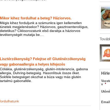
Mikor kihez fordulhat a beteg? Háziorvos.
Mégis kihez forduljunk a számunkra igen kellemetlen
tünetek megjelenésekor? Háziorvos, gasztroenterológus,
dietetikus? Cikksorozatunk első darabja a háziorvos
tevékenységét mutatja be....
Tovább
Lisztérzékenység? Felejtse el! Gluténérzékenység
vagy gabonaallergia a helyes kifejezés
Cöliákia, gluténérzékenység, glutén-intolerancia, gabona
allergia, Duhring-betegség. Hasonlítsuk össze őket.
Hírle
Sokféle betegséget okozhat a búza vagy más glutén
tartalmú gabonaféle.
Vezet
v
*
Utóné
fordulhatunk
Email