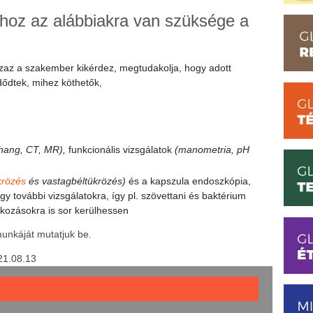
áshoz az alábbiakra van szüksége a
zaz a szakember kikérdez, megtudakolja, hogy adott
ődtek, mihez köthetők,
ahang, CT, MR),
funkcionális vizsgálatok
(manometria, pH
krözés
és vastagbéltükrözés)
és a kapszula endoszkópia,
gy további vizsgálatokra, így pl. szövettani és baktérium
atkozásokra is sor kerülhessen
munkáját mutatjuk be.
21.08.13