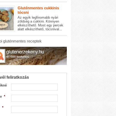
Gluténmentes cukkinis
tócsni
Az egyik legfinomabb nyári
zöldség a cukkini. Könnyen
elkészíthető. Most egy percek
alatt elkészíthető, tócsnival...
i gluténmentes receptek
vél feliratkozás
ékné
v
*
*