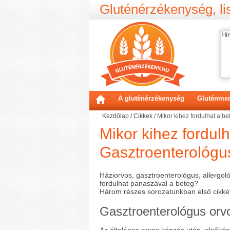
Gluténérzékenység, lis
Hir
A gluténérzékenység
Gluténmen
Kezdőlap
/
Cikkek
/
Mikor kihez fordulhat a b
Mikor kihez fordul
Gasztroenterológus
Háziorvos, gasztroenterológus, allergoló
fordulhat panaszával a beteg?
Három részes sorozatunkban első cikkéb
Gasztroenterológus orvo