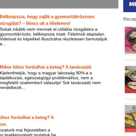
Bélbiopszia, hogy zajlik a gyomortükrözéses
Recep
vizsgálat? – Nincs ok a félelemre!
Sokak inkább nem mennek el cöliákia vizsgálatra a
gyomortükrözés, bélbiopszia miatt. Félelmük alaptalan.
Videóval és képekkel illusztrálva részletesen bemutatjuk
a...
Mikor kihez fordulhat a beteg? A tanácsadó
Kijelenthetjük, hogy a magyar lakosság 90%-a a
táplálkozási, egészségügyi problémáihoz, nem a
megfelelő szakembert választja! Sok tanácsadó nem
rendelkezik...
kihez fordulhat a beteg? A
kus.
ozatunk mai fejezetében a
kus tevékenységét mutatjuk be.