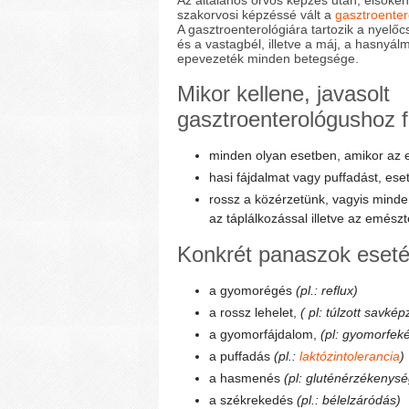
Az általános orvos képzés után, elsőké
szakorvosi képzéssé vált a
gasztroenter
A gasztroenterológiára tartozik a nyelő
és a vastagbél, illetve a máj, a hasnyálm
epevezeték minden betegsége.
Mikor kellene, javasolt
gasztroenterológushoz f
minden olyan esetben, amikor az 
hasi fájdalmat vagy puffadást, ese
rossz a közérzetünk, vagyis minde
az táplálkozással illetve az emészt
Konkrét panaszok eseté
a gyomorégés
(pl.: reflux)
a rossz lehelet,
( pl: túlzott savké
a gyomorfájdalom,
(pl: gyomorfeké
a puffadás
(pl.:
laktózintolerancia
)
a hasmenés
(pl: gluténérzékenysé
a székrekedés
(pl.: bélelzáródás)