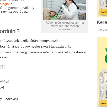
nt megszerezhető
ológia
is.
cső, a gyomor, a vékony-
irigy, az epe és az
Kere
Régen még kukucskáltak, ma
már videó-endoszkóp
használnak.
ordulni?
emésztésünk, székelésünk megváltozik,
tleg hányingert vagy nyelészavart tapasztalunk,
n olyan tünet vagy panasz esetén ami összefüggésben áll
éssel.
n:
pződés)
ly)
g – cöliákia)