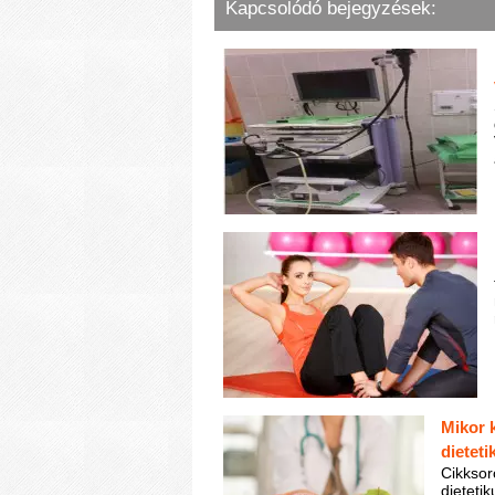
Kapcsolódó bejegyzések:
Mikor 
dieteti
Cikksor
dieteti