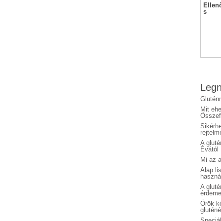
Ellen
s
Legn
Glutén
Mit eh
Összefo
Sikérhe
rejtelm
A glut
Évától
Mi az a
Alap li
haszná
A glut
érdeme
Örök ké
glutén
Speciál