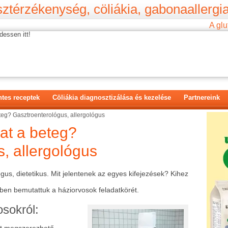
ztérzékenység, cöliákia, gabonaallergia
A glu
dessen itt!
tes receptek
Cöliákia diagnosztizálása és kezelése
Partnereink
eteg? Gasztroenterológus, allergológus
hat a beteg?
, allergológus
gus, dietetikus. Mit jelentenek az egyes kifejezések? Kihez
en bemutattuk a háziorvosok feladatkörét.
sokról: