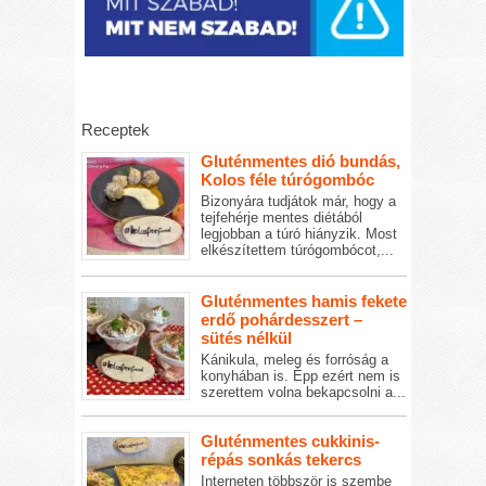
Receptek
Gluténmentes dió bundás,
Kolos féle túrógombóc
Bizonyára tudjátok már, hogy a
tejfehérje mentes diétából
legjobban a túró hiányzik. Most
elkészítettem túrógombócot,...
Gluténmentes hamis fekete
erdő pohárdesszert –
sütés nélkül
Kánikula, meleg és forróság a
konyhában is. Épp ezért nem is
szerettem volna bekapcsolni a...
Gluténmentes cukkinis-
répás sonkás tekercs
Interneten többször is szembe