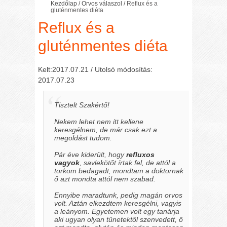
Kezdőlap
/
Orvos válaszol
/
Reflux és a
gluténmentes diéta
Reflux és a
gluténmentes diéta
Kelt:2017.07.21 / Utolsó módosítás:
2017.07.23
Tisztelt Szakértő!
Nekem lehet nem itt kellene
keresgélnem, de már csak ezt a
megoldást tudom.
Pár éve kiderült, hogy
refluxos
vagyok
, savlekötőt írtak fel, de attól a
torkom bedagadt, mondtam a doktornak
ő azt mondta attól nem szabad.
Ennyibe maradtunk, pedig magán orvos
volt. Aztán elkezdtem keresgélni, vagyis
a leányom. Egyetemen volt egy tanárja
aki ugyan olyan tünetektől szenvedett, ő