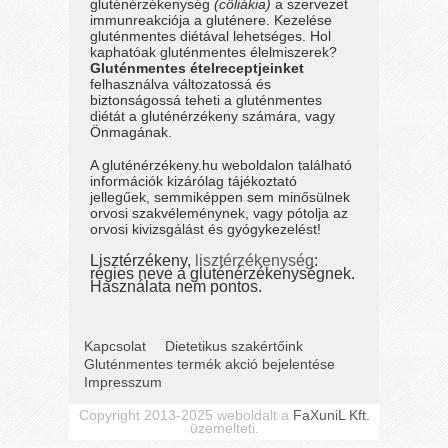
gluténérzékenység
(cöliákia)
a szervezet
immunreakciója a gluténere. Kezelése
gluténmentes diétával lehetséges. Hol
kaphatóak gluténmentes élelmiszerek?
Gluténmentes ételreceptjeinket
felhasználva változatossá és
biztonságossá teheti a gluténmentes
diétát a gluténérzékeny számára, vagy
Önmagának.
A gluténérzékeny.hu weboldalon található
információk kizárólag tájékoztató
jellegűek, semmiképpen sem minősülnek
orvosi szakvéleménynek, vagy pótolja az
orvosi kivizsgálást és gyógykezelést!
Lisztérzékeny,
lisztérzékenység
:
régies neve a gluténérzékenységnek.
Használata nem pontos.
Kapcsolat
Dietetikus szakértőink
Gluténmentes termék akció bejelentése
Impresszum
Copyright 2013-2025 weboldalt a
FaXuniL Kft.
üzemelteti.