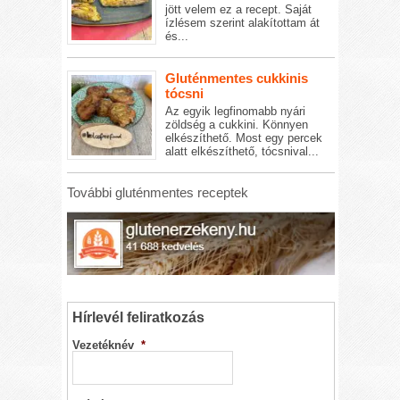
jött velem ez a recept. Saját
ízlésem szerint alakítottam át
és...
Gluténmentes cukkinis
tócsni
Az egyik legfinomabb nyári
zöldség a cukkini. Könnyen
elkészíthető. Most egy percek
alatt elkészíthető, tócsnival...
További gluténmentes receptek
Hírlevél feliratkozás
Vezetéknév
*