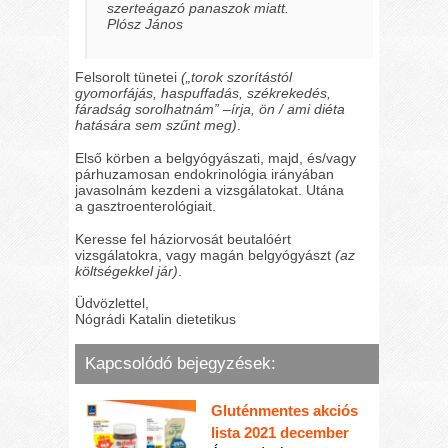
szerteágazó panaszok miatt.
Plósz János
Felsorolt tünetei
(„torok szorítástól
gyomorfájás, haspuffadás, székrekedés,
fáradság sorolhatnám” –írja, ön / ami diéta
hatására sem szűnt meg)
.
Első körben a belgyógyászati, majd, és/vagy
párhuzamosan endokrinológia irányában
javasolnám kezdeni a vizsgálatokat. Utána
a gasztroenterológiait.
Keresse fel háziorvosát beutalóért
vizsgálatokra, vagy magán belgyógyászt
(az
költségekkel jár)
.
Üdvözlettel,
Nógrádi Katalin dietetikus
Kapcsolódó bejegyzések:
Gluténmentes akciós
lista 2021 december