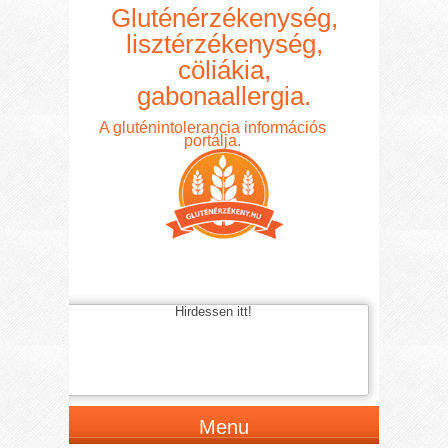
Gluténérzékenység,
lisztérzékenység,
cöliákia,
gabonaallergia.
A gluténintolerancia információs
portálja.
Hirdessen itt!
Menu