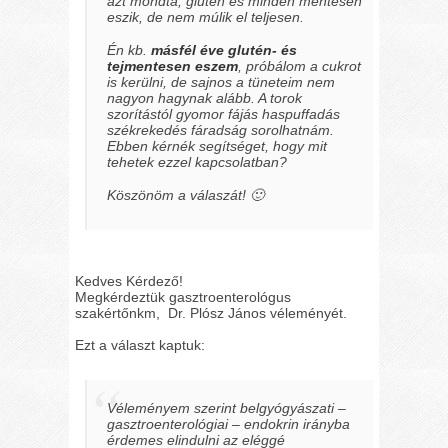
azt mondta, glutén és minden mentesen
eszik, de nem múlik el teljesen.
Én kb.
másfél éve glutén- és
tejmentesen eszem
, próbálom a cukrot
is kerülni, de sajnos a tüneteim nem
nagyon hagynak alább. A torok
szorítástól gyomor fájás haspuffadás
székrekedés fáradság sorolhatnám.
Ebben kérnék segítséget, hogy mit
tehetek ezzel kapcsolatban?
Köszönöm a válaszát! 🙂
Kedves Kérdező!
Megkérdeztük gasztroenterológus
szakértőnkm, Dr. Plósz János véleményét.
Ezt a választ kaptuk:
Véleményem szerint belgyógyászati –
gasztroenterológiai – endokrin irányba
érdemes elindulni az eléggé