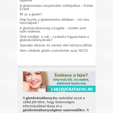
rejtelmei
A gluténmentes kenyérsütés műhelytitkai – Kohári
Évától
Mi az a glutén?
Alap lisztek a gluténmentes diétában – mit mire
használjunk?
A gluténérzékenység vizsgálat – minden amit
tudni érdemes.
Örök kérdőjel, a zab – szabad-e fogyasztania a
gluténérzékenyeknek?
Speciális étkezés és mentes étel házhozszállítás
Nem cöliákiás glutén szenzitivitás azaz NCGS
A
gluténérzékeny.hu
weboldal azzal a
céllal jött létre, hogy biztonságos
információkkal lássa el a
gluténérzékenységben szenvedők
et. A