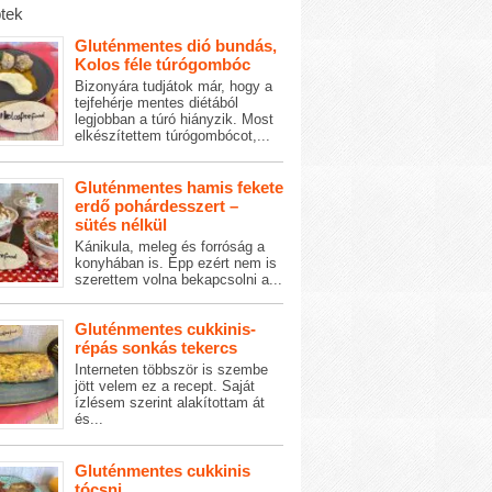
tek
Gluténmentes dió bundás,
Kolos féle túrógombóc
Bizonyára tudjátok már, hogy a
tejfehérje mentes diétából
legjobban a túró hiányzik. Most
elkészítettem túrógombócot,...
Gluténmentes hamis fekete
erdő pohárdesszert –
sütés nélkül
Kánikula, meleg és forróság a
konyhában is. Épp ezért nem is
szerettem volna bekapcsolni a...
Gluténmentes cukkinis-
répás sonkás tekercs
Interneten többször is szembe
jött velem ez a recept. Saját
ízlésem szerint alakítottam át
és...
Gluténmentes cukkinis
tócsni