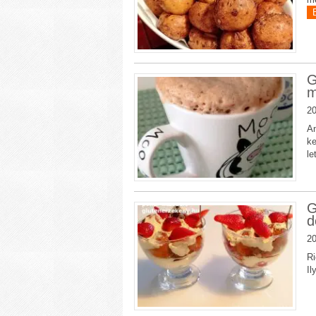
G
m
20
An
ke
le
G
d
20
Ri
Il