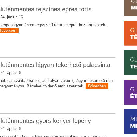
luténmentes tejszínes epres torta
24. június 16.
 egy nagyon finom, egyszerű torta receptet hoztam nektek.
Bővebben
luténmentes lágyan tekerhető palacsinta
24. április 6.
abb palacsinta kísérlet, ami olyan vékony, lágyan tekerhető mint
hagyományos. Bármivel tölthető amit szerettek.
Bővebben
luténmentes gyors kenyér lepény
24. április 6.
 elfogyott a kenyér féle, gyorsan kell valamit készíteni, itt a