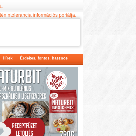
.
ténintolerancia információs portálja.
Hírek
Érdekes, fontos, hasznos