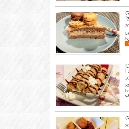
G
í
20
Lá
te
G
l
20
Sü
ho
v
G
20