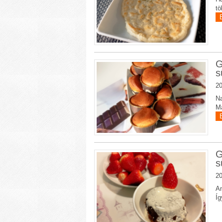
tö
G
s
20
Na
Ma
G
s
20
An
Íg