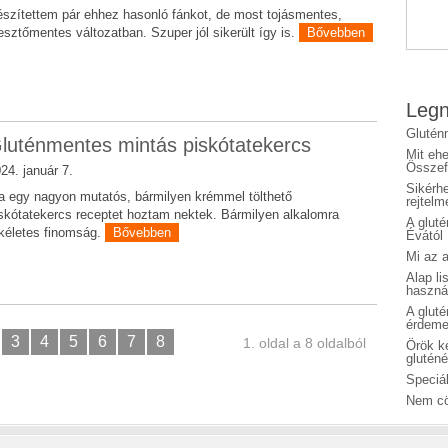
szítettem pár ehhez hasonló fánkot, de most tojásmentes,
esztőmentes változatban. Szuper jól sikerült így is.
Bővebben
Legn
Glutén
luténmentes mintás piskótatekercs
Mit eh
Összefo
24. január 7.
Sikérhe
 egy nagyon mutatós, bármilyen krémmel tölthető
rejtelm
skótatekercs receptet hoztam nektek. Bármilyen alkalomra
A glut
kéletes finomság.
Bővebben
Évától
Mi az a
Alap li
haszná
A glut
érdeme
3
4
5
6
7
8
1. oldal a 8 oldalból
Örök ké
glutén
Speciál
Nem cö