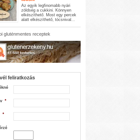
Az egyik legfinomabb nyári
zöldség a cukkini. Könnyen
elkészíthető. Most egy percek
alatt elkészíthető, tócsnival...
i gluténmentes receptek
vél feliratkozás
ékné
v
*
*
őrzé