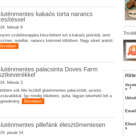
luténmentes kakaós torta narancs
zesítéssel
24. február 9.
Tovább
nyom születésnapjára készítettem ezt a kakaós piskótát, amit
jszínes, nutellás, narancs krémmel töltöttem. Nagy sikert aratott.
Bővebben
luténmentes palacsinta Doves Farm
isztkeverékkel
Hírle
24. február 3.
Vezet
v
*
töttem sok féle lisztből gluténmentes palacsintát, azonos
zzávalókkal. Így mindig tökéletes, puha, lágyan tekerhető lett a
Utóné
égeredmény.
Bővebben
Email
luténmentes pillefánk élesztőmentesen
Ellen
s
24. január 14.