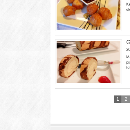
Ké
él
G
20
Ma
pi
tö
1
2