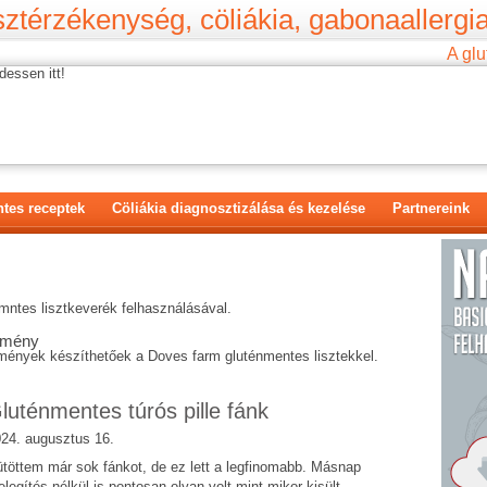
ztérzékenység, cöliákia, gabonaallergia
A glu
dessen itt!
tes receptek
Cöliákia diagnosztizálása és kezelése
Partnereink
ntes lisztkeverék felhasználásával.
emény
mények készíthetőek a Doves farm gluténmentes lisztekkel.
luténmentes túrós pille fánk
24. augusztus 16.
töttem már sok fánkot, de ez lett a legfinomabb. Másnap
legítés nélkül is pontosan olyan volt mint mikor kisült.