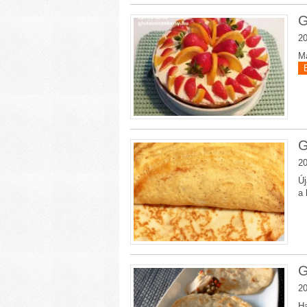
G
20
Ma
G
20
Új
a 
G
20
Ha