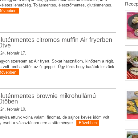
Recep
kéletes lehetőség. Tojásmentes, élesztőmentes, gluténmentes.
Bővebben
luténmentes citromos muffin Air fryerben
ütve
24. február 17.
gyon szeretem az Air fryert. Sokat használom, kinőttem a régit.
 volt próba sütés az új géppel. Úgy tűnik hogy barátok leszünk.
Bővebben
luténmentes brownie mikrohullámú
ütőben
24. február 10.
nyira ettünk volna valami finomat, de sajnos kevés időm volt.
y esett a választásom erre a süteményre.
Bővebben