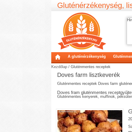
Gluténérzékenység, lis
Hir
A gluténérzékenység
Gluténmen
Kezdőlap
/
Gluténmentes receptek
Doves farm lisztkeverék
Gluténmentes receptek Doves farm gluténem
Doves fram gluténmentes receptgyűjt
Gluténmentes kenyerek, muffinok, péksüte
G
20
Sü
me