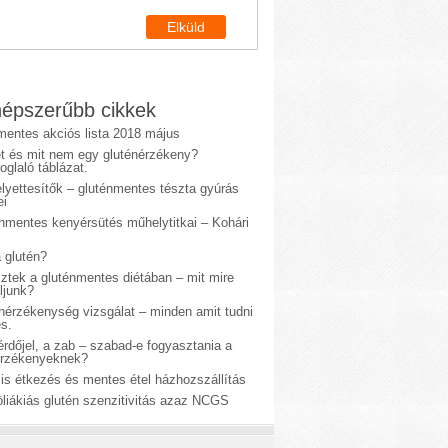
épszerűbb cikkek
mentes akciós lista 2018 május
et és mit nem egy gluténérzékeny?
glaló táblázat.
lyettesítők – gluténmentes tészta gyúrás
ei
énmentes kenyérsütés műhelytitkai – Kohári
 glutén?
sztek a gluténmentes diétában – mit mire
ljunk?
énérzékenység vizsgálat – minden amit tudni
s.
rdőjel, a zab – szabad-e fogyasztania a
érzékenyeknek?
is étkezés és mentes étel házhozszállítás
liákiás glutén szenzitivitás azaz NCGS