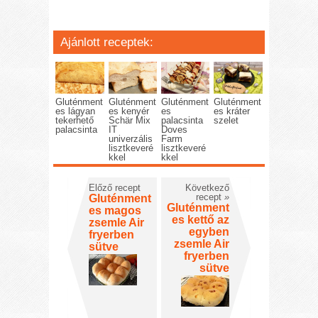
Ajánlott receptek:
Gluténment
Gluténment
Gluténment
Gluténment
es lágyan
es kenyér
es
es kráter
tekerhető
Schär Mix
palacsinta
szelet
palacsinta
IT
Doves
univerzális
Farm
lisztkeveré
lisztkeveré
kkel
kkel
Előző recept
Következő
recept
»
Gluténment
Gluténment
es magos
es kettő az
zsemle Air
egyben
fryerben
zsemle Air
sütve
fryerben
sütve