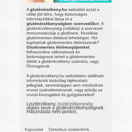
A
gluténérzékeny.hu
weboldal azzal a
céllal jött létre, hogy biztonságos
információkkal lássa el a
gluténérzékenységben szenvedők
et. A
gluténérzékenység
(cöliákia)
a szervezet
immunreakciója a gluténere. Kezelése
gluténmentes diétával lehetséges. Hol
kaphatóak gluténmentes élelmiszerek?
Gluténmentes ételreceptjeinket
felhasználva változatossá és
biztonságossá teheti a gluténmentes
diétát a gluténérzékeny számára, vagy
Önmagának.
A gluténérzékeny.hu weboldalon található
információk kizárólag tájékoztató
jellegűek, semmiképpen sem minősülnek
orvosi szakvéleménynek, vagy pótolja az
orvosi kivizsgálást és gyógykezelést!
Lisztérzékeny,
lisztérzékenység
:
régies neve a gluténérzékenységnek.
Használata nem pontos.
Kapcsolat
Dietetikus szakértőink