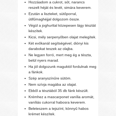
Hozzáadom a cukrot, sót, narancs
reszelt héját és levét, simára keverem.
Ezután a liszteket, sütőporral,
útifűmaghéjjal dolgozom össze.
Végül a joghurttal közepesen lágy tésztát
készítek.
Kicsi, mély serpenyőben olajat melegítek.
Két evőkanál segítségével, diónyi kis
darabokat teszek az olajba.
Ne legyen forró, mert meg ég a tészta,
belül nyers marad.
Ha jól dolgozunk maguktól fordulnak meg
a fánkok.
Szép aranyszínűre sütöm.
Nem szívja magába az olajat.
Ebből a tésztából 35 db fánk készült.
Krémhez a mascarponet vanília aromát,
vaníliás cukorral habosra keverem.
Beleteszem a tejszínt, könnyű habos
krémet készítek.