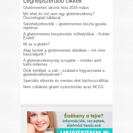
Legnépszerűbb cikkek
Gluténmentes akciós lista 2018 május
Mit ehet és mit nem egy gluténérzékeny?
Összefoglaló táblázat.
Sikérhelyettesítők – gluténmentes tészta gyúrás
rejtelmei
A gluténmentes kenyérsütés műhelytitkai – Kohári
Évától
Mi az a glutén?
Alap lisztek a gluténmentes diétában – mit mire
használjunk?
A gluténérzékenység vizsgálat – minden amit
tudni érdemes.
Örök kérdőjel, a zab – szabad-e fogyasztania a
gluténérzékenyeknek?
Speciális étkezés és mentes étel házhozszállítás
Nem cöliákiás glutén szenzitivitás azaz NCGS