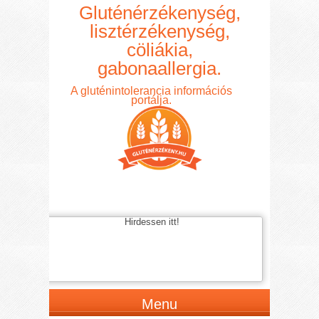
Gluténérzékenység,
lisztérzékenység,
cöliákia,
gabonaallergia.
A gluténintolerancia információs
portálja.
Hirdessen itt!
Menu