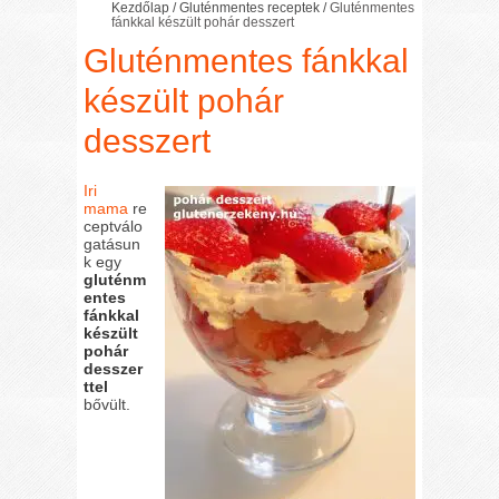
Kezdőlap
/
Gluténmentes receptek
/
Gluténmentes
fánkkal készült pohár desszert
Gluténmentes fánkkal
készült pohár
desszert
Iri
mama
re
ceptválo
gatásun
k egy
gluténm
entes
fánkkal
készült
pohár
desszer
ttel
bővült.