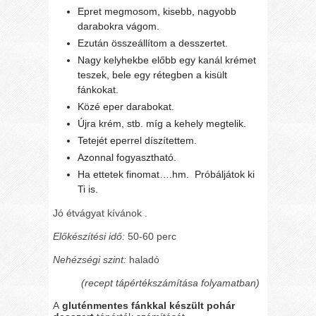
Epret megmosom, kisebb, nagyobb
darabokra vágom.
Ezután összeállítom a desszertet.
Nagy kelyhekbe előbb egy kanál krémet
teszek, bele egy rétegben a kisült
fánkokat.
Közé eper darabokat.
Újra krém, stb. míg a kehely megtelik.
Tetejét eperrel díszítettem.
Azonnal fogyasztható.
Ha ettetek finomat….hm.
Próbáljátok ki
Ti is.
Jó étvágyat kívánok .
Előkészítési idő:
50-60 perc
Nehézségi szint:
haladó
(recept tápértékszámítása folyamatban)
A
gluténmentes fánkkal készült pohár