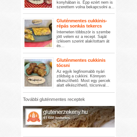
konyhában is. Épp ezért nem is
szerettem volna bekapcsolni a...
Gluténmentes cukkinis-
répás sonkás tekercs
Interneten többször is szembe
jött velem ez a recept. Saját
ízlésem szerint alakítottam át
és...
Gluténmentes cukkinis
tócsni
Az egyik legfinomabb nyári
zöldség a cukkini. Könnyen
elkészíthető. Most egy percek
alatt elkészíthető, tócsnival...
További gluténmentes receptek