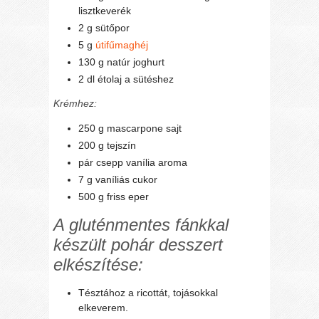
lisztkeverék
2 g sütőpor
5 g
útifűmaghéj
130 g natúr joghurt
2 dl étolaj a sütéshez
Krémhez:
250 g mascarpone sajt
200 g tejszín
pár csepp vanília aroma
7 g vaníliás cukor
500 g friss eper
A gluténmentes fánkkal
készült pohár desszert
elkészítése:
Tésztához a ricottát, tojásokkal
elkeverem.