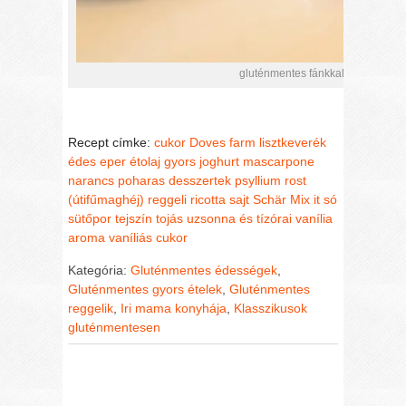
gluténmentes fánkkal készült poh
Recept címke:
cukor
Doves farm lisztkeverék
édes
eper
étolaj
gyors
joghurt
mascarpone
narancs
poharas desszertek
psyllium rost
(útifűmaghéj)
reggeli
ricotta sajt
Schär Mix it
só
sütőpor
tejszín
tojás
uzsonna és tízórai
vanília
aroma
vaníliás cukor
Kategória:
Gluténmentes édességek
,
Gluténmentes gyors ételek
,
Gluténmentes
reggelik
,
Iri mama konyhája
,
Klasszikusok
gluténmentesen