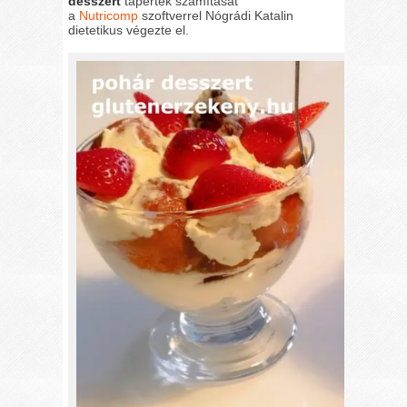
desszert
tápérték számítását
a
Nutricomp
szoftverrel Nógrádi Katalin
dietetikus végezte el.