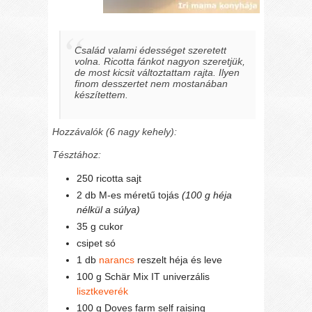
Család valami édességet szeretett
volna. Ricotta fánkot nagyon szeretjük,
de most kicsit változtattam rajta. Ilyen
finom desszertet nem mostanában
készítettem.
Hozzávalók (6 nagy kehely):
Tésztához:
250 ricotta sajt
2 db M-es méretű tojás
(100 g héja
nélkül a súlya)
35 g cukor
csipet só
1 db
narancs
reszelt héja és leve
100 g Schär Mix IT univerzális
lisztkeverék
100 g Doves farm self raising