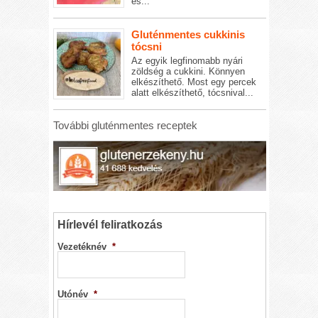
és...
Gluténmentes cukkinis
tócsni
Az egyik legfinomabb nyári
zöldség a cukkini. Könnyen
elkészíthető. Most egy percek
alatt elkészíthető, tócsnival...
További gluténmentes receptek
Hírlevél feliratkozás
Vezetéknév
*
Utónév
*