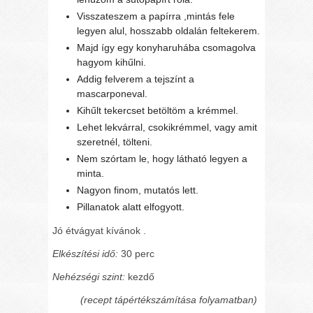
Visszateszem a papírra ,mintás fele
legyen alul, hosszabb oldalán feltekerem.
Majd így egy konyharuhába csomagolva
hagyom kihűlni.
Addig felverem a tejszínt a
mascarponeval.
Kihűlt tekercset betöltöm a krémmel.
Lehet lekvárral, csokikrémmel, vagy amit
szeretnél, tölteni.
Nem szórtam le, hogy látható legyen a
minta.
Nagyon finom, mutatós lett.
Pillanatok alatt elfogyott.
Jó étvágyat kívánok .
Elkészítési idő:
30 perc
Nehézségi szint:
kezdő
(recept tápértékszámítása folyamatban)