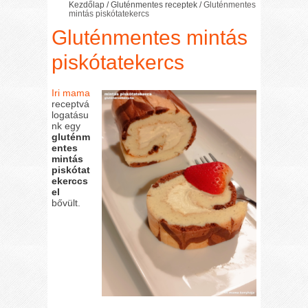
Kezdőlap
/
Gluténmentes receptek
/
Gluténmentes
mintás piskótatekercs
Gluténmentes mintás
piskótatekercs
Iri mama
receptvá
logatásu
nk egy
gluténm
entes
mintás
piskótat
ekerccs
el
bővült.