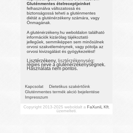
Gluténmentes ételreceptjeinket
felhasználva változatossá és
biztonságossá teheti a gluténmentes
diétát a gluténérzékeny számára, vagy
Önmagának.
A gluténérzékeny.hu weboldalon található
információk kizárólag tájékoztató
jellegűek, semmiképpen sem minősülnek
orvosi szakvéleménynek, vagy pótolja az
orvosi kivizsgálást és gyógykezelést!
Lisztérzékeny,
lisztérzékenység
:
régies neve a gluténérzékenységnek.
Használata nem pontos.
Kapcsolat
Dietetikus szakértőink
Gluténmentes termék akció bejelentése
Impresszum
Copyright 2013-2025 weboldalt a
FaXuniL Kft.
üzemelteti.