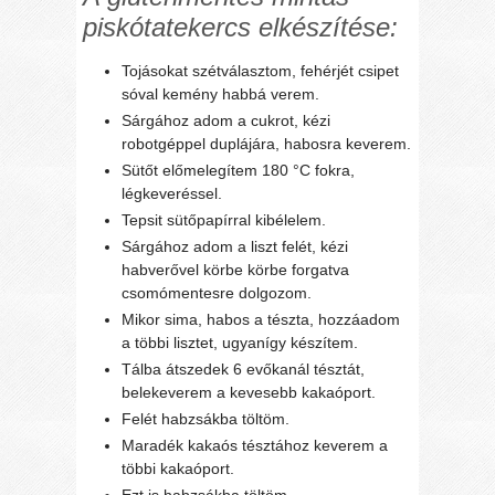
piskótatekercs elkészítése:
Tojásokat szétválasztom, fehérjét csipet
sóval kemény habbá verem.
Sárgához adom a cukrot, kézi
robotgéppel duplájára, habosra keverem.
Sütőt előmelegítem 180 °C fokra,
légkeveréssel.
Tepsit sütőpapírral kibélelem.
Sárgához adom a liszt felét, kézi
habverővel körbe körbe forgatva
csomómentesre dolgozom.
Mikor sima, habos a tészta, hozzáadom
a többi lisztet,
ugyanígy készítem.
Tálba átszedek 6 evőkanál tésztát,
belekeverem a kevesebb kakaóport.
Felét habzsákba töltöm.
Maradék kakaós tésztához keverem a
többi kakaóport.