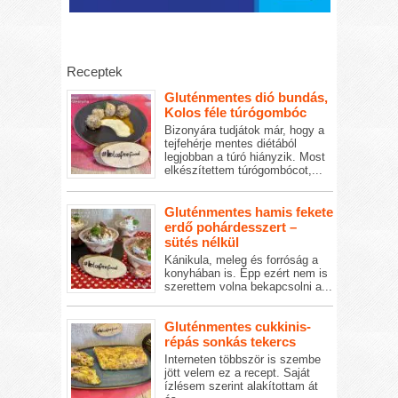
Receptek
Gluténmentes dió bundás,
Kolos féle túrógombóc
Bizonyára tudjátok már, hogy a
tejfehérje mentes diétából
legjobban a túró hiányzik. Most
elkészítettem túrógombócot,...
Gluténmentes hamis fekete
erdő pohárdesszert –
sütés nélkül
Kánikula, meleg és forróság a
konyhában is. Épp ezért nem is
szerettem volna bekapcsolni a...
Gluténmentes cukkinis-
répás sonkás tekercs
Interneten többször is szembe
jött velem ez a recept. Saját
ízlésem szerint alakítottam át