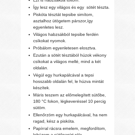
Ezt is habzsákba töltöm.
Így lesz egy világos és egy
sötét tészta.
Piskóta tésztát tepsibe simítom,
asztalhoz ütögetem párszor,így
egyenletes lesz.
Világos habzsákból tepsibe ferdén
csíkokat nyomok.
Próbálom egyenletesen elosztva.
Ezután a sötét tésztából húzok vékony
csíkokat a világos mellé, mind a két
oldalán.
Végül egy hurkapálcával a tepsi
hosszabb oldalán fel, le húzva mintát
készítek.
Máris teszem az előmelegített sütőbe,
180 °C fokon, légkeveréssel 10 percig
sütöm.
Ellenőrzöm egy hurkapálcával, ha nem
ragad, kész a piskóta.
Papírral rácsra emelem, megfordítom,
lehúzom a sütőpapírt róla.