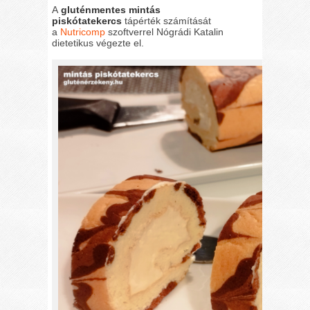
A
gluténmentes mintás
piskótatekercs
tápérték számítását
a
Nutricomp
szoftverrel Nógrádi Katalin
dietetikus végezte el.