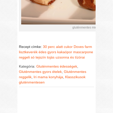
gluténmentes mintás piskótat
Recept címke:
30 perc alatt
cukor
Doves farm
lisztkeverék
édes
gyors
kakaópor
mascarpone
reggeli
só
tejszín
tojás
uzsonna és tízórai
Kategória:
Gluténmentes édességek
,
Gluténmentes gyors ételek
,
Gluténmentes
reggelik
,
Iri mama konyhája
,
Klasszikusok
gluténmentesen