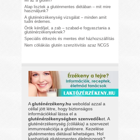
Mi az a glutén?
Alap lisztek a gluténmentes diétában – mit mire
használjunk?
A gluténérzékenység vizsgálat – minden amit
tudni érdemes.
Örök kérdőjel, a zab – szabad-e fogyasztania a
gluténérzékenyeknek?
Speciális étkezés és mentes étel házhozszállítás
Nem cöliákiás glutén szenzitivitás azaz NCGS
A
gluténérzékeny.hu
weboldal azzal a
céllal jött létre, hogy biztonságos
információkkal lássa el a
gluténérzékenységben szenvedők
et. A
gluténérzékenység
(cöliákia)
a szervezet
immunreakciója a gluténere. Kezelése
gluténmentes diétával lehetséges. Hol
kaphatóak gluténmentes élelmiszerek?