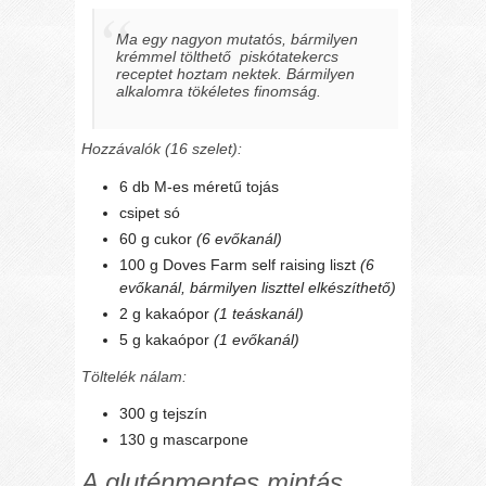
Ma egy nagyon mutatós, bármilyen
krémmel tölthető
piskótatekercs
receptet hoztam nektek. Bármilyen
alkalomra tökéletes finomság.
Hozzávalók (16 szelet):
6 db M-es méretű tojás
csipet só
60 g cukor
(6 evőkanál)
100 g Doves Farm self raising liszt
(6
evőkanál, bármilyen liszttel elkészíthető)
2 g kakaópor
(1 teáskanál)
5 g kakaópor
(1 evőkanál)
Töltelék nálam:
300 g tejszín
130 g mascarpone
A gluténmentes mintás