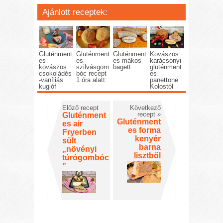
Ajánlott receptek:
Gluténment
Gluténment
Gluténment
Kovászos
es
es
es mákos
karácsonyi
kovászos
szilvásgom
bagett
gluténment
csokoládés
bóc recept
es
-vaníliás
1 óra alatt
panettone
kuglóf
Kolostól
Előző recept
Következő
recept
»
Gluténment
Gluténment
es air
es forma
Fryerben
kenyér
sült
barna
„növényi
lisztből
túrógombóc
”