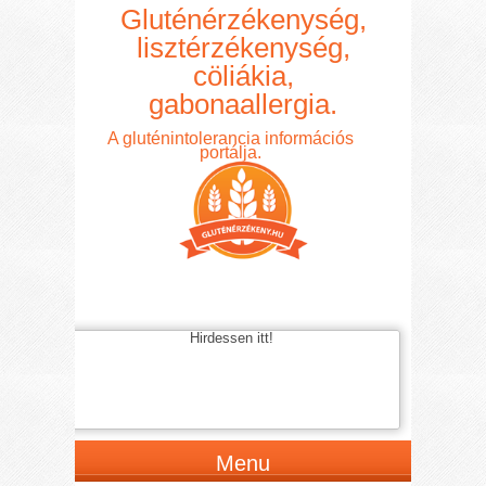
Gluténérzékenység,
lisztérzékenység,
cöliákia,
gabonaallergia.
A gluténintolerancia információs
portálja.
Hirdessen itt!
Menu