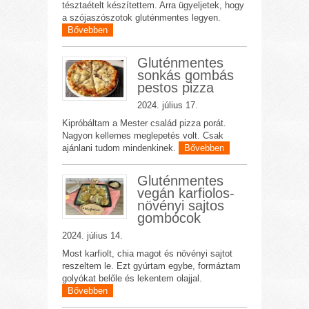
tésztaételt készítettem. Arra ügyeljetek, hogy
a szójaszószotok gluténmentes legyen.
Bővebben
Gluténmentes
sonkás gombás
pestos pizza
2024. július 17.
Kipróbáltam a Mester család pizza porát.
Nagyon kellemes meglepetés volt. Csak
ajánlani tudom mindenkinek.
Bővebben
Gluténmentes
vegán karfiolos-
növényi sajtos
gombócok
2024. július 14.
Most karfiolt, chia magot és növényi sajtot
reszeltem le. Ezt gyúrtam egybe, formáztam
golyókat belőle és lekentem olajjal.
Bővebben