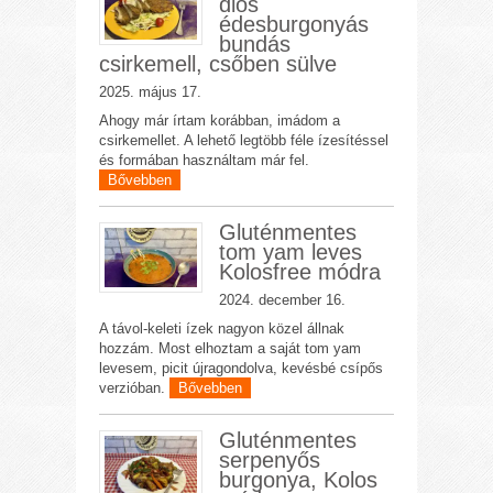
diós
édesburgonyás
bundás
csirkemell, csőben sülve
2025. május 17.
Ahogy már írtam korábban, imádom a
csirkemellet. A lehető legtöbb féle ízesítéssel
és formában használtam már fel.
Bővebben
Gluténmentes
tom yam leves
Kolosfree módra
2024. december 16.
A távol-keleti ízek nagyon közel állnak
hozzám. Most elhoztam a saját tom yam
levesem, picit újragondolva, kevésbé csípős
verzióban.
Bővebben
Gluténmentes
serpenyős
burgonya, Kolos