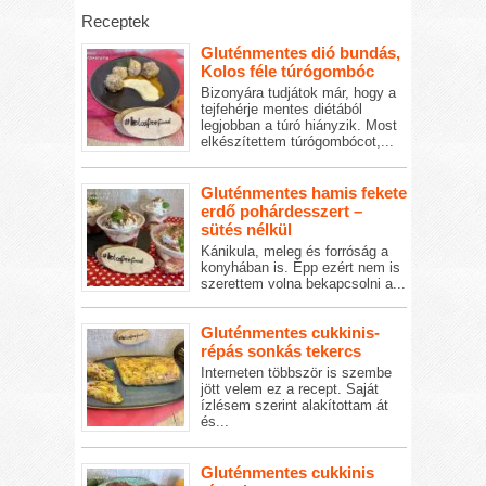
Receptek
Gluténmentes dió bundás,
Kolos féle túrógombóc
Bizonyára tudjátok már, hogy a
tejfehérje mentes diétából
legjobban a túró hiányzik. Most
elkészítettem túrógombócot,...
Gluténmentes hamis fekete
erdő pohárdesszert –
sütés nélkül
Kánikula, meleg és forróság a
konyhában is. Épp ezért nem is
szerettem volna bekapcsolni a...
Gluténmentes cukkinis-
répás sonkás tekercs
Interneten többször is szembe
jött velem ez a recept. Saját
ízlésem szerint alakítottam át
és...
Gluténmentes cukkinis