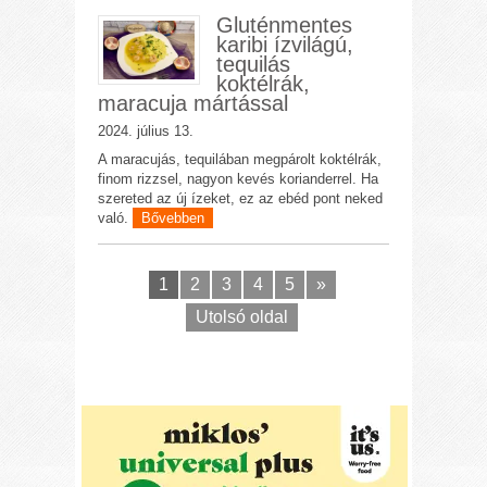
Gluténmentes
karibi ízvilágú,
tequilás
koktélrák,
maracuja mártással
2024. július 13.
A maracujás, tequilában megpárolt koktélrák,
finom rizzsel, nagyon kevés korianderrel. Ha
szereted az új ízeket, ez az ebéd pont neked
való.
Bővebben
1
2
3
4
5
»
Utolsó oldal