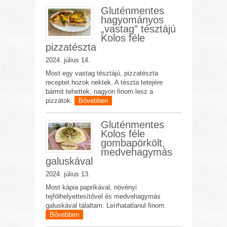
Gluténmentes
hagyományos
„vastag” tésztájú
Kolos féle
pizzatészta
2024. július 14.
Most egy vastag tésztájú, pizzatészta
receptet hozok nektek. A tészta tetejére
bármit tehettek, nagyon finom lesz a
pizzátok.
Bővebben
Gluténmentes
Kolos féle
gombapörkölt,
medvehagymás
galuskával
2024. július 13.
Most kápia paprikával, növényi
tejfölhelyettesítővel és medvehagymás
galuskával tálaltam. Leírhatatlanul finom.
Bővebben