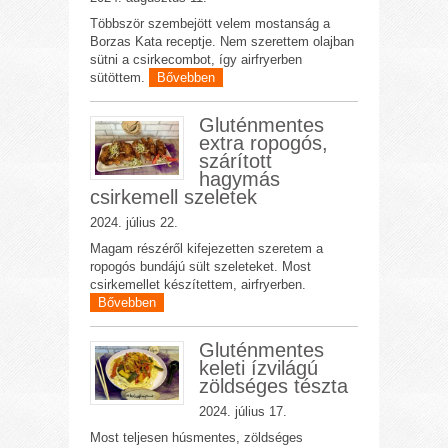
Többször szembejött velem mostanság a
Borzas Kata receptje. Nem szerettem olajban
sütni a csirkecombot, így airfryerben
sütöttem.
Bővebben
Gluténmentes
extra ropogós,
szárított
hagymás
csirkemell szeletek
2024. július 22.
Magam részéről kifejezetten szeretem a
ropogós bundájú sült szeleteket. Most
csirkemellet készítettem, airfryerben.
Bővebben
Gluténmentes
keleti ízvilágú
zöldséges tészta
2024. július 17.
Most teljesen húsmentes, zöldséges