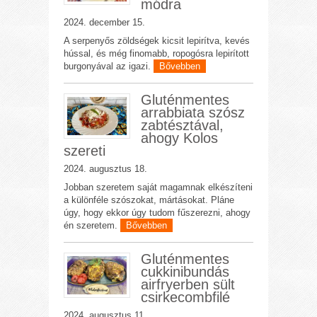
módra
2024. december 15.
A serpenyős zöldségek kicsit lepirítva, kevés
hússal, és még finomabb, ropogósra lepirított
burgonyával az igazi.
Bővebben
Gluténmentes
arrabbiata szósz
zabtésztával,
ahogy Kolos
szereti
2024. augusztus 18.
Jobban szeretem saját magamnak elkészíteni
a különféle szószokat, mártásokat. Pláne
úgy, hogy ekkor úgy tudom fűszerezni, ahogy
én szeretem.
Bővebben
Gluténmentes
cukkinibundás
airfryerben sült
csirkecombfilé
2024. augusztus 11.