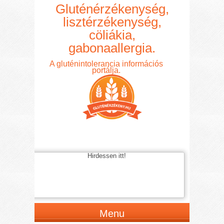
Gluténérzékenység,
lisztérzékenység,
cöliákia,
gabonaallergia.
A gluténintolerancia információs
portálja.
Hirdessen itt!
Menu