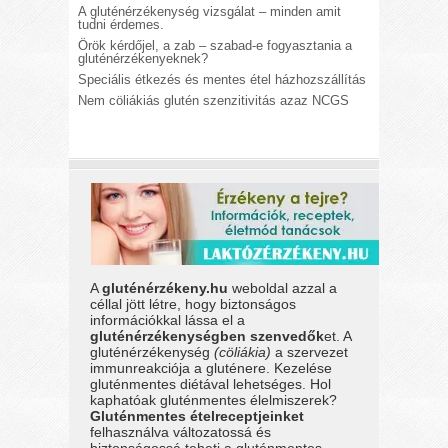
A gluténérzékenység vizsgálat – minden amit
tudni érdemes.
Örök kérdőjel, a zab – szabad-e fogyasztania a
gluténérzékenyeknek?
Speciális étkezés és mentes étel házhozszállítás
Nem cöliákiás glutén szenzitivitás azaz NCGS
A
gluténérzékeny.hu
weboldal azzal a
céllal jött létre, hogy biztonságos
információkkal lássa el a
gluténérzékenységben szenvedők
et. A
gluténérzékenység
(cöliákia)
a szervezet
immunreakciója a gluténere. Kezelése
gluténmentes diétával lehetséges. Hol
kaphatóak gluténmentes élelmiszerek?
Gluténmentes ételreceptjeinket
felhasználva változatossá és