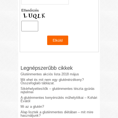
Ellenőrzés
Legnépszerűbb cikkek
Gluténmentes akciós lista 2018 május
Mit ehet és mit nem egy gluténérzékeny?
Összefoglaló táblázat.
Sikérhelyettesítők – gluténmentes tészta gyúrás
rejtelmei
A gluténmentes kenyérsütés műhelytitkai – Kohári
Évától
Mi az a glutén?
Alap lisztek a gluténmentes diétában – mit mire
használjunk?