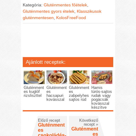
Kategória:
Gluténmentes főételek
,
Gluténmentes gyors ételek
,
Klasszikusok
gluténmentesen
,
KolosFreeFood
Ajánlott receptek:
Gluténment
Gluténment
Gluténment
Hamis
es kuglóf
es
es
túrós-sajtos
rizsliszttel
hacsapuri
zabpelyhes
rudak vagy
kovásszal
sajtos rúd
pogácsák
kovásszal
készítve
Előző recept
Következő
recept
»
Gluténment
Gluténment
es
es
csokoládés-