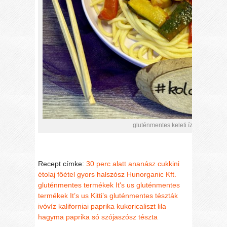
gluténmentes keleti ízvilágú zölds
Recept címke:
30 perc alatt
ananász
cukkini
étolaj
főétel
gyors
halszósz
Hunorganic Kft.
gluténmentes termékek
It's us gluténmentes
termékek
It’s us Kitti’s gluténmentes tészták
ivóvíz
kaliforniai paprika
kukoricaliszt
lila
hagyma
paprika
só
szójaszósz
tészta