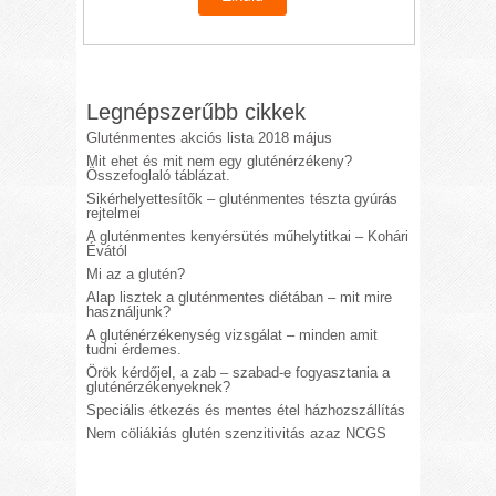
Legnépszerűbb cikkek
Gluténmentes akciós lista 2018 május
Mit ehet és mit nem egy gluténérzékeny?
Összefoglaló táblázat.
Sikérhelyettesítők – gluténmentes tészta gyúrás
rejtelmei
A gluténmentes kenyérsütés műhelytitkai – Kohári
Évától
Mi az a glutén?
Alap lisztek a gluténmentes diétában – mit mire
használjunk?
A gluténérzékenység vizsgálat – minden amit
tudni érdemes.
Örök kérdőjel, a zab – szabad-e fogyasztania a
gluténérzékenyeknek?
Speciális étkezés és mentes étel házhozszállítás
Nem cöliákiás glutén szenzitivitás azaz NCGS