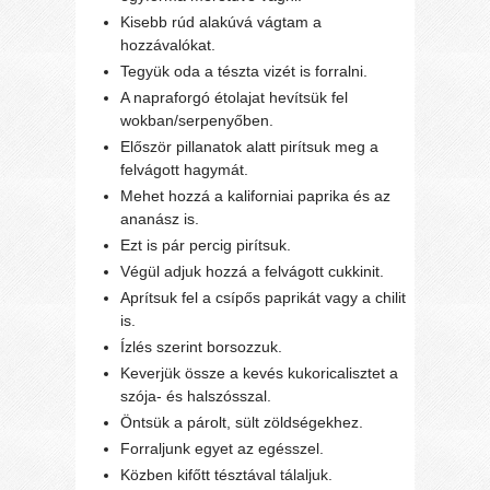
Kisebb rúd alakúvá vágtam a
hozzávalókat.
Tegyük oda a tészta vizét is forralni.
A napraforgó étolajat hevítsük fel
wokban/serpenyőben.
Először pillanatok alatt pirítsuk meg a
felvágott hagymát.
Mehet hozzá a kaliforniai paprika és az
ananász is.
Ezt is pár percig pirítsuk.
Végül adjuk hozzá a felvágott cukkinit.
Aprítsuk fel a csípős paprikát vagy a chilit
is.
Ízlés szerint borsozzuk.
Keverjük össze a kevés kukoricalisztet a
szója- és halszósszal.
Öntsük a párolt, sült zöldségekhez.
Forraljunk egyet az egésszel.
Közben kifőtt tésztával tálaljuk.