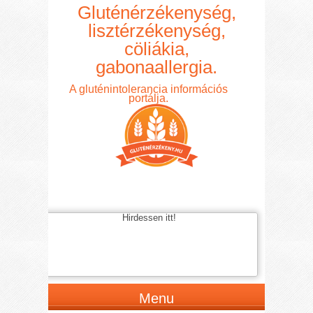
Gluténérzékenység,
lisztérzékenység,
cöliákia,
gabonaallergia.
A gluténintolerancia információs
portálja.
Hirdessen itt!
Menu