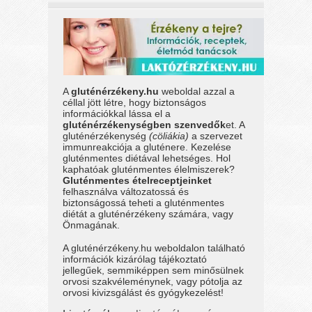
A
gluténérzékeny.hu
weboldal azzal a
céllal jött létre, hogy biztonságos
információkkal lássa el a
gluténérzékenységben szenvedők
et. A
gluténérzékenység
(cöliákia)
a szervezet
immunreakciója a gluténere. Kezelése
gluténmentes diétával lehetséges. Hol
kaphatóak gluténmentes élelmiszerek?
Gluténmentes ételreceptjeinket
felhasználva változatossá és
biztonságossá teheti a gluténmentes
diétát a gluténérzékeny számára, vagy
Önmagának.
A gluténérzékeny.hu weboldalon található
információk kizárólag tájékoztató
jellegűek, semmiképpen sem minősülnek
orvosi szakvéleménynek, vagy pótolja az
orvosi kivizsgálást és gyógykezelést!