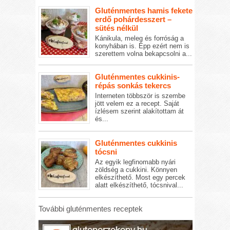
Gluténmentes hamis fekete
erdő pohárdesszert –
sütés nélkül
Kánikula, meleg és forróság a
konyhában is. Épp ezért nem is
szerettem volna bekapcsolni a...
Gluténmentes cukkinis-
répás sonkás tekercs
Interneten többször is szembe
jött velem ez a recept. Saját
ízlésem szerint alakítottam át
és...
Gluténmentes cukkinis
tócsni
Az egyik legfinomabb nyári
zöldség a cukkini. Könnyen
elkészíthető. Most egy percek
alatt elkészíthető, tócsnival...
További gluténmentes receptek