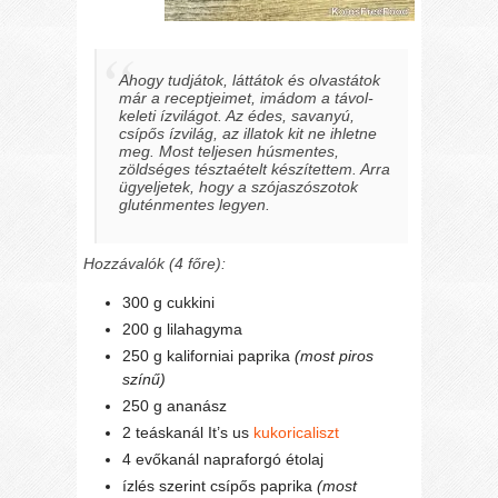
Ahogy tudjátok, láttátok és olvastátok
már a receptjeimet, imádom a távol-
keleti ízvilágot. Az édes, savanyú,
csípős ízvilág, az illatok kit ne ihletne
meg. Most teljesen húsmentes,
zöldséges tésztaételt készítettem. Arra
ügyeljetek, hogy a szójaszószotok
gluténmentes legyen.
Hozzávalók (4 főre):
300 g cukkini
200 g lilahagyma
250 g kaliforniai paprika
(most piros
színű)
250 g ananász
2 teáskanál It’s us
kukoricaliszt
4 evőkanál napraforgó étolaj
ízlés szerint csípős paprika
(most