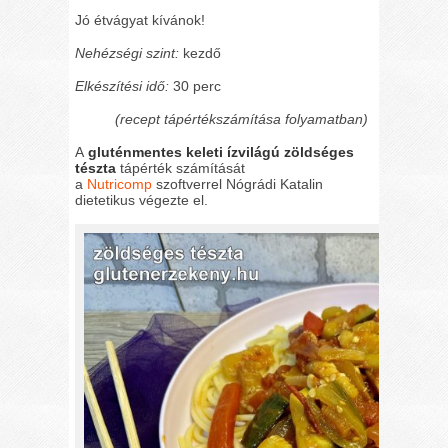
Jó étvágyat kívánok!
Nehézségi szint:
kezdő
Elkészítési idő:
30 perc
(recept tápértékszámítása folyamatban)
A
gluténmentes keleti ízvilágú zöldséges
tészta
tápérték számítását
a
Nutricomp
szoftverrel Nógrádi Katalin
dietetikus végezte el.