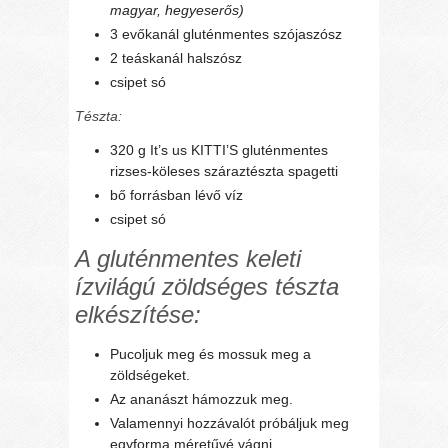
magyar, hegyeserős)
3 evőkanál gluténmentes szójaszósz
2 teáskanál halszósz
csipet só
Tészta:
320 g It’s us KITTI’S gluténmentes
rizses-köleses száraztészta spagetti
bő forrásban lévő víz
csipet só
A gluténmentes keleti
ízvilágú zöldséges tészta
elkészítése:
Pucoljuk meg és mossuk meg a
zöldségeket.
Az ananászt hámozzuk meg.
Valamennyi hozzávalót próbáljuk meg
egyforma méretűvé vágni.