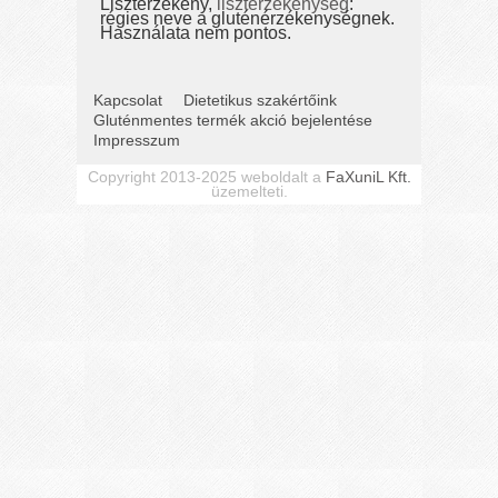
Lisztérzékeny,
lisztérzékenység
:
régies neve a gluténérzékenységnek.
Használata nem pontos.
Kapcsolat
Dietetikus szakértőink
Gluténmentes termék akció bejelentése
Impresszum
Copyright 2013-2025 weboldalt a
FaXuniL Kft.
üzemelteti.