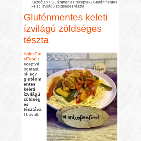
Kezdőlap
/
Gluténmentes receptek
/
Gluténmentes
keleti ízvilágú zöldséges tészta
Gluténmentes keleti
ízvilágú zöldséges
tészta
KolosFre
eFood
r
eceptvál
ogatásu
nk egy
gluténm
entes
keleti
ízvilágú
zöldség
es
tésztáva
l
bővült.