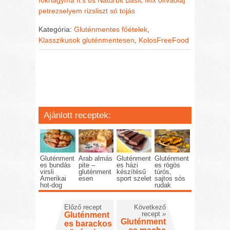
petrezselyem
rizsliszt
só
tojás
Kategória:
Gluténmentes főételek
,
Klasszikusok gluténmentesen
,
KolosFreeFood
Ajánlott receptek:
Gluténment
Arab almás
Gluténment
Gluténment
es bundás
pite –
es házi
es rögös
virsli
gluténment
készítésű
túrós,
Amerikai
esen
sport szelet
sajtos sós
hot-dog
rudak
Előző recept
Következő
recept
»
Gluténment
Gluténment
es barackos