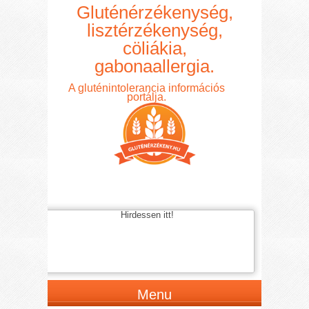
Gluténérzékenység,
lisztérzékenység,
cöliákia,
gabonaallergia.
A gluténintolerancia információs
portálja.
Hirdessen itt!
Menu