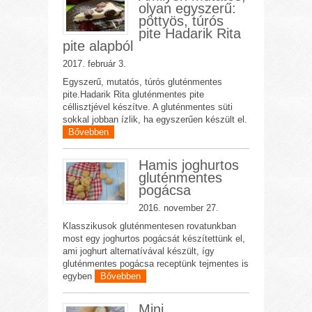
olyan egyszerű:
pöttyös, túrós
pite Hadarik Rita
pite alapból
2017. február 3.
Egyszerű, mutatós, túrós gluténmentes
pite.Hadarik Rita gluténmentes pite
céllisztjével készítve. A gluténmentes süti
sokkal jobban ízlik, ha egyszerűen készült el.
Bővebben
Hamis joghurtos
gluténmentes
pogácsa
2016. november 27.
Klasszikusok gluténmentesen rovatunkban
most egy joghurtos pogácsát készítettünk el,
ami joghurt alternatívával készült, így
gluténmentes pogácsa receptünk tejmentes is
egyben
Bővebben
Mini