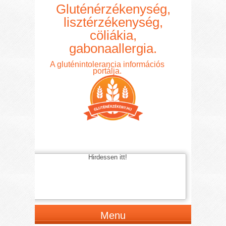
Gluténérzékenység,
lisztérzékenység,
cöliákia,
gabonaallergia.
A gluténintolerancia információs
portálja.
Hirdessen itt!
Menu