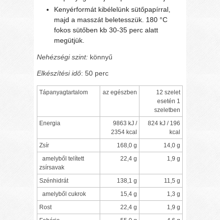
Kenyérformát kibélelünk sütőpapírral,
majd a masszát beletesszük. 180 °C
fokos sütőben kb 30-35 perc alatt
megütjük.
Nehézségi szint:
könnyű
Elkészítési idő
: 50 perc
Tápanyagtartalom
az egészben
12 szelet
esetén 1
szeletben
Energia
9863 kJ /
824 kJ / 196
2354 kcal
kcal
Zsír
168,0 g
14,0 g
amelyből telített
22,4 g
1,9 g
zsírsavak
Szénhidrát
138,1 g
11,5 g
amelyből cukrok
15,4 g
1,3 g
Rost
22,4 g
1,9 g