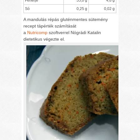
Fehérje
55,0 g
4,6 g
Só
0,25 g
0,02 g
A mandulás répás gluténmentes sütemény
recept tápérték számítását
a
Nutricomp
szoftverrel Nógrádi Katalin
dietetikus végezte el.