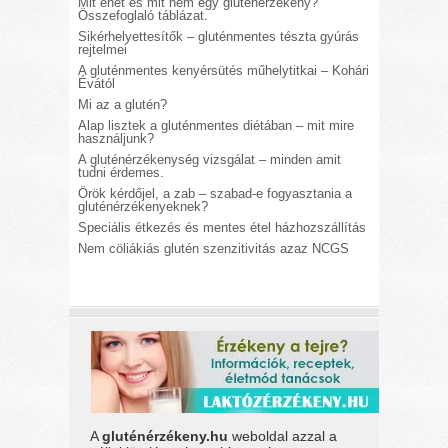
Mit ehet és mit nem egy gluténérzékeny?
Összefoglaló táblázat.
Sikérhelyettesítők – gluténmentes tészta gyúrás
rejtelmei
A gluténmentes kenyérsütés műhelytitkai – Kohári
Évától
Mi az a glutén?
Alap lisztek a gluténmentes diétában – mit mire
használjunk?
A gluténérzékenység vizsgálat – minden amit
tudni érdemes.
Örök kérdőjel, a zab – szabad-e fogyasztania a
gluténérzékenyeknek?
Speciális étkezés és mentes étel házhozszállítás
Nem cöliákiás glutén szenzitivitás azaz NCGS
A
gluténérzékeny.hu
weboldal azzal a