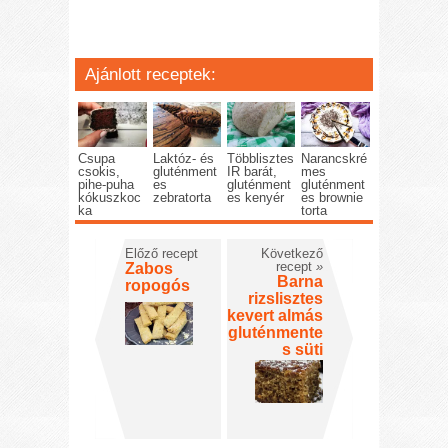
Ajánlott receptek:
Csupa
Laktóz- és
Többlisztes
Narancskré
csokis,
gluténment
IR barát,
mes
pihe-puha
es
gluténment
gluténment
kókuszkoc
zebratorta
es kenyér
es brownie
ka
torta
Előző recept
Következő
recept
»
Zabos
Barna
ropogós
rizslisztes
kevert almás
gluténmente
s süti