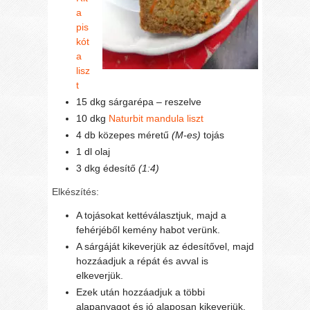
a
pis
kót
a
lisz
t
15 dkg sárgarépa – reszelve
10 dkg
Naturbit mandula liszt
4 db közepes méretű
(M-es)
tojás
1 dl olaj
3 dkg édesítő
(1:4)
Elkészítés:
A tojásokat kettéválasztjuk, majd a
fehérjéből kemény habot verünk.
A sárgáját kikeverjük az édesítővel, majd
hozzáadjuk a répát és avval is
elkeverjük.
Ezek után hozzáadjuk a többi
alapanyagot és jó alaposan kikeverjük.