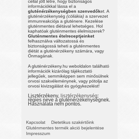
céllal jött létre, hogy biztonságos
információkkal lássa el a
gluténérzékenységben szenvedők
et. A
gluténérzékenység
(cöliákia)
a szervezet
immunreakciója a gluténere. Kezelése
gluténmentes diétával lehetséges. Hol
kaphatóak gluténmentes élelmiszerek?
Gluténmentes ételreceptjeinket
felhasználva változatossá és
biztonságossá teheti a gluténmentes
diétát a gluténérzékeny számára, vagy
Önmagának.
A gluténérzékeny.hu weboldalon található
információk kizárólag tájékoztató
jellegűek, semmiképpen sem minősülnek
orvosi szakvéleménynek, vagy pótolja az
orvosi kivizsgálást és gyógykezelést!
Lisztérzékeny,
lisztérzékenység
:
régies neve a gluténérzékenységnek.
Használata nem pontos.
Kapcsolat
Dietetikus szakértőink
Gluténmentes termék akció bejelentése
Impresszum