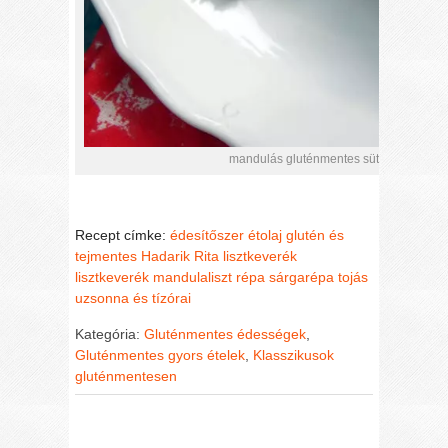
mandulás gluténmentes sütemény recept
Recept címke:
édesítőszer
étolaj
glutén és
tejmentes
Hadarik Rita lisztkeverék
lisztkeverék
mandulaliszt
répa
sárgarépa
tojás
uzsonna és tízórai
Kategória:
Gluténmentes édességek
,
Gluténmentes gyors ételek
,
Klasszikusok
gluténmentesen