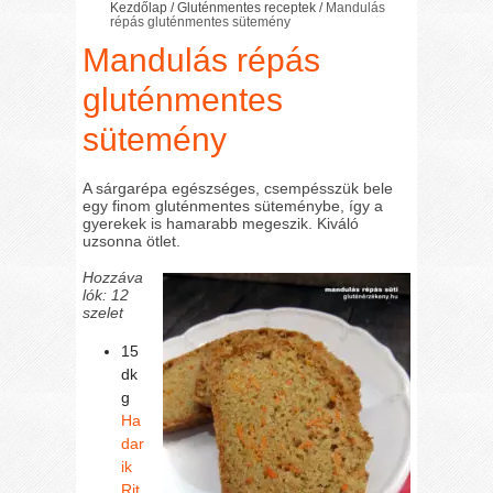
Kezdőlap
/
Gluténmentes receptek
/
Mandulás
répás gluténmentes sütemény
Mandulás répás
gluténmentes
sütemény
A sárgarépa egészséges, csempésszük bele
egy finom gluténmentes süteménybe, így a
gyerekek is hamarabb megeszik. Kiváló
uzsonna ötlet.
Hozzáva
lók: 12
szelet
15
dk
g
Ha
dar
ik
Rit