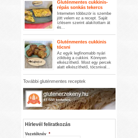
Gluténmentes cukkinis-
répás sonkás tekercs
Interneten többször is szembe
jött velem ez a recept. Saját
ízlésem szerint alakítottam át
és...
Gluténmentes cukkinis
tócsni
Az egyik legfinomabb nyári
zöldség a cukkini. Könnyen
elkészíthető. Most egy percek
alatt elkészíthető, tócsnival...
További gluténmentes receptek
Hírlevél feliratkozás
Vezetéknév
*