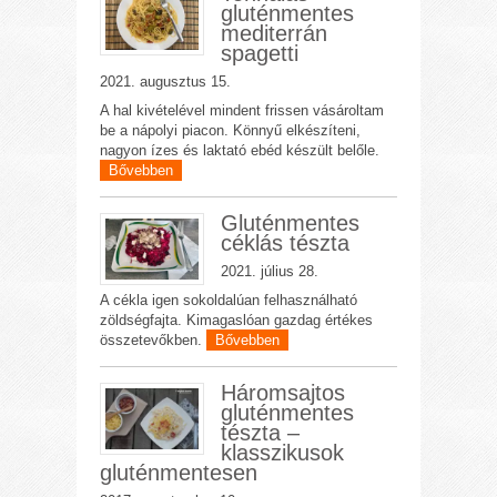
gluténmentes
mediterrán
spagetti
2021. augusztus 15.
A hal kivételével mindent frissen vásároltam
be a nápolyi piacon. Könnyű elkészíteni,
nagyon ízes és laktató ebéd készült belőle.
Bővebben
Gluténmentes
céklás tészta
2021. július 28.
A cékla igen sokoldalúan felhasználható
zöldségfajta. Kimagaslóan gazdag értékes
összetevőkben.
Bővebben
Háromsajtos
gluténmentes
tészta –
klasszikusok
gluténmentesen