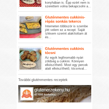
konyhában is. Épp ezért nem is
szerettem volna bekapcsolni a...
Gluténmentes cukkinis-
répás sonkás tekercs
Interneten többször is szembe
jött velem ez a recept. Saját
ízlésem szerint alakítottam át
és...
Gluténmentes cukkinis
tócsni
Az egyik legfinomabb nyári
zöldség a cukkini. Könnyen
elkészíthető. Most egy percek
alatt elkészíthető, tócsnival...
További gluténmentes receptek