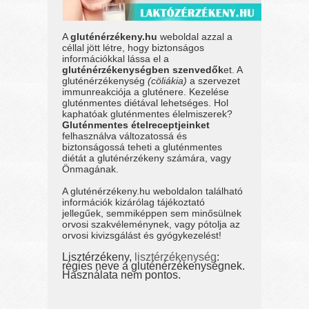
A
gluténérzékeny.hu
weboldal azzal a
céllal jött létre, hogy biztonságos
információkkal lássa el a
gluténérzékenységben szenvedők
et. A
gluténérzékenység
(cöliákia)
a szervezet
immunreakciója a gluténere. Kezelése
gluténmentes diétával lehetséges. Hol
kaphatóak gluténmentes élelmiszerek?
Gluténmentes ételreceptjeinket
felhasználva változatossá és
biztonságossá teheti a gluténmentes
diétát a gluténérzékeny számára, vagy
Önmagának.
A gluténérzékeny.hu weboldalon található
információk kizárólag tájékoztató
jellegűek, semmiképpen sem minősülnek
orvosi szakvéleménynek, vagy pótolja az
orvosi kivizsgálást és gyógykezelést!
Lisztérzékeny,
lisztérzékenység
:
régies neve a gluténérzékenységnek.
Használata nem pontos.