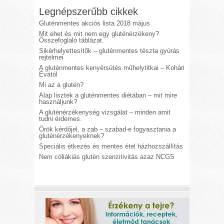
Legnépszerűbb cikkek
Gluténmentes akciós lista 2018 május
Mit ehet és mit nem egy gluténérzékeny?
Összefoglaló táblázat.
Sikérhelyettesítők – gluténmentes tészta gyúrás
rejtelmei
A gluténmentes kenyérsütés műhelytitkai – Kohári
Évától
Mi az a glutén?
Alap lisztek a gluténmentes diétában – mit mire
használjunk?
A gluténérzékenység vizsgálat – minden amit
tudni érdemes.
Örök kérdőjel, a zab – szabad-e fogyasztania a
gluténérzékenyeknek?
Speciális étkezés és mentes étel házhozszállítás
Nem cöliákiás glutén szenzitivitás azaz NCGS