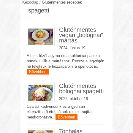
Kezdőlap
/
Gluténmentes receptek
spagetti
Gluténmentes
vegán „bolognai”
mártás
2024. június 19.
A friss főzőhagyma és a kaliforniai paprika
remekül illik a mártáshoz. Persze a legvégén
ne felejtsük le hozzápárolni a spenótot is.
Bővebben
Gluténmentes
bolognai spagetti
2022. október 16.
Családi kedvencünk ez a gyorsan
elkészíthető étel, jó sok reszelt sajttal
megkoronázva.
Bővebben
Tonhalas