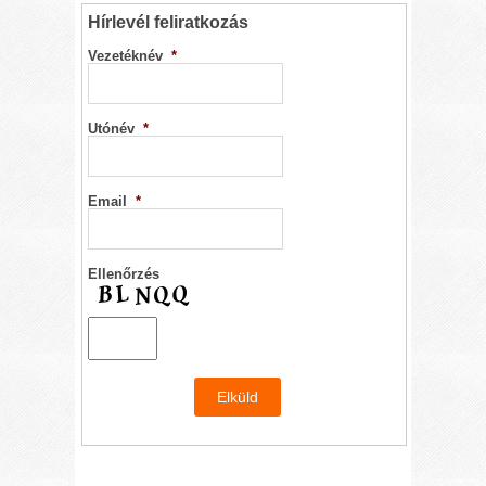
Hírlevél feliratkozás
Vezetéknév
*
Utónév
*
Email
*
Ellenőrzés