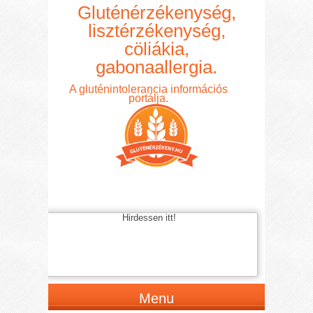
Gluténérzékenység,
lisztérzékenység,
cöliákia,
gabonaallergia.
A gluténintolerancia információs
portálja.
Hirdessen itt!
Menu