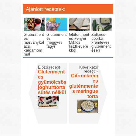
Ajánlott receptek:
Gluténment
Gluténment
Gluténment
Zelleres
es
es
es kenyér
uborka
márványkal
meggyes
Miklós
krémleves
ács
fagyi
lisztkeveré
gluténment
kardamom
kből
esen
mal
Előző recept
Következő
recept
»
Gluténment
Citromkrém
es
es
gyümölcsös
gluténmente
joghurttorta
s meringue
sütés nélkül
torta