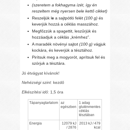
(szeretem a fokhagyma ízét, így én
reszeltem még nyersen bele kettő cikket)
Reszeljük l
e
a sajtpótló felét
(100 g)
és
keverjük hozzá a céklás masszához.
Megfőzzük a spagettit, leszűrjük és
hozzáadjuk a céklás „krémhez”.
A maradék növényi sajtot
(100 g)
vágjuk
kockára, és keverjük a tésztához.
Pirítsuk meg a mogyorót, aprítsuk fel és
szórjuk a tésztára.
Jó étvágyat kívánok!
Nehézségi szint:
kezdő
Elkészítési idő:
1,5 óra
Tápanyagtartalom
az
1 adag
egészben
gluténmentes
céklás
tésztában
Energia
12079 kJ
2013 kJ / 479
/ 2876
kcal