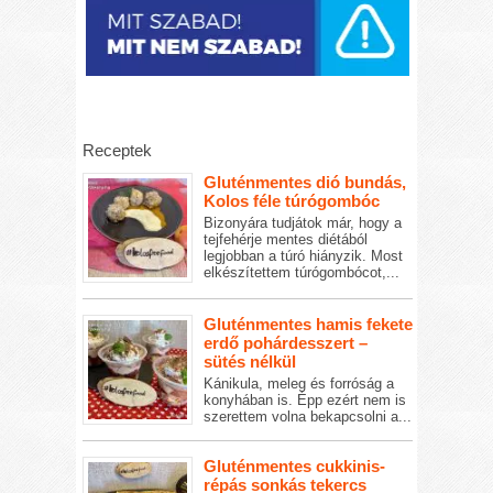
Receptek
Gluténmentes dió bundás,
Kolos féle túrógombóc
Bizonyára tudjátok már, hogy a
tejfehérje mentes diétából
legjobban a túró hiányzik. Most
elkészítettem túrógombócot,...
Gluténmentes hamis fekete
erdő pohárdesszert –
sütés nélkül
Kánikula, meleg és forróság a
konyhában is. Épp ezért nem is
szerettem volna bekapcsolni a...
Gluténmentes cukkinis-
répás sonkás tekercs