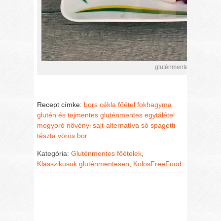
gluténmentes cékla tész
Recept címke:
bors
cékla
főétel
fokhagyma
glutén és tejmentes
gluténmentes egytálétel
mogyoró
növényi sajt-alternatíva
só
spagetti
tészta
vörös bor
Kategória:
Gluténmentes főételek
,
Klasszikusok gluténmentesen
,
KolosFreeFood