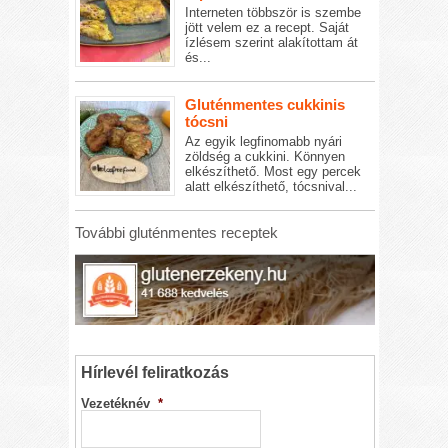
Interneten többször is szembe
jött velem ez a recept. Saját
ízlésem szerint alakítottam át
és...
Gluténmentes cukkinis
tócsni
Az egyik legfinomabb nyári
zöldség a cukkini. Könnyen
elkészíthető. Most egy percek
alatt elkészíthető, tócsnival...
További gluténmentes receptek
Hírlevél feliratkozás
Vezetéknév
*