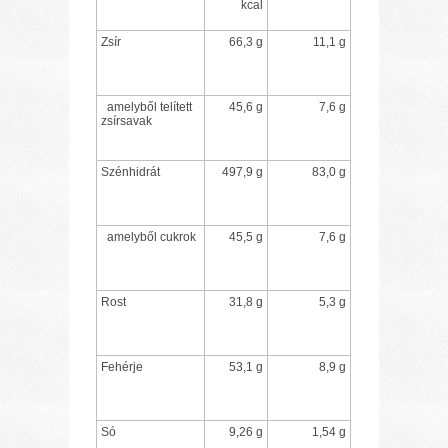
kcal
Zsír
66,3 g
11,1 g
amelyből telített
45,6 g
7,6 g
zsírsavak
Szénhidrát
497,9 g
83,0 g
amelyből cukrok
45,5 g
7,6 g
Rost
31,8 g
5,3 g
Fehérje
53,1 g
8,9 g
Só
9,26 g
1,54 g