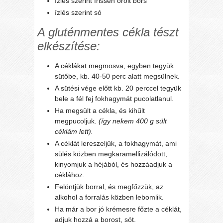
ízlés szerint frissen őrölt bors
ízlés szerint só
A gluténmentes cékla tészt
elkészítése:
A céklákat megmosva, egyben tegyük
sütőbe, kb. 40-50 perc alatt megsülnek.
A sütési vége előtt kb. 20 perccel tegyük
bele a fél fej fokhagymát pucolatlanul.
Ha megsült a cékla, és kihűlt
megpucoljuk.
(így nekem 400 g sült
céklám lett).
A céklát lereszeljük, a fokhagymát, ami
sülés közben megkaramellizálódott,
kinyomjuk a héjából, és hozzáadjuk a
céklához.
Felöntjük borral, és megfőzzük, az
alkohol a forralás közben lebomlik.
Ha már a bor jó krémesre főzte a céklát,
adjuk hozzá a borost, sót.