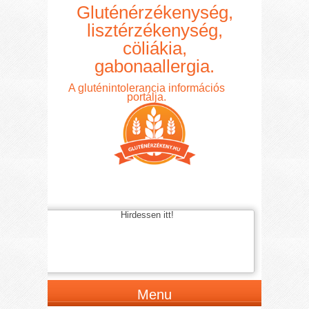
Gluténérzékenység,
lisztérzékenység,
cöliákia,
gabonaallergia.
A gluténintolerancia információs
portálja.
Hirdessen itt!
Menu