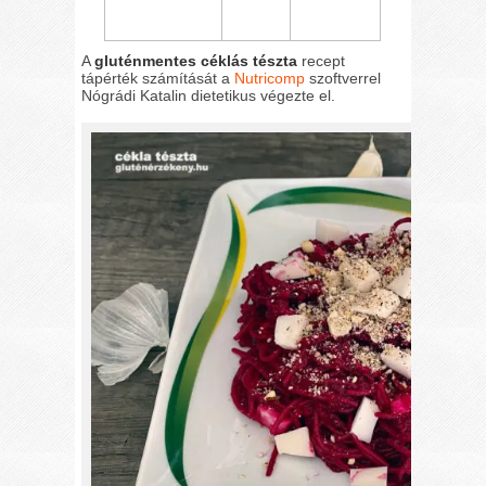
A
gluténmentes céklás tészta
recept
tápérték számítását a
Nutricomp
szoftverrel
Nógrádi Katalin dietetikus végezte el.