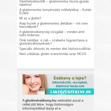
Sikérhelyettesítők – gluténmentes tészta gyúrás
rejtelmei
A gluténmentes kenyérsütés műhelytitkai – Kohári
Évától
Mi az a glutén?
Alap lisztek a gluténmentes diétában – mit mire
használjunk?
A gluténérzékenység vizsgálat – minden amit
tudni érdemes.
Örök kérdőjel, a zab – szabad-e fogyasztania a
gluténérzékenyeknek?
Speciális étkezés és mentes étel házhozszállítás
Nem cöliákiás glutén szenzitivitás azaz NCGS
A
gluténérzékeny.hu
weboldal azzal a
céllal jött létre, hogy biztonságos
információkkal lássa el a