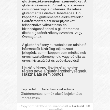
gluténérzékenységben szenvedők
et. A
gluténérzékenység
(cöliákia)
a szervezet
immunreakciója a gluténere. Kezelése
gluténmentes diétával lehetséges. Hol
kaphatóak gluténmentes élelmiszerek?
Gluténmentes ételreceptjeinket
felhasználva változatossá és
biztonságossá teheti a gluténmentes
diétát a gluténérzékeny számára, vagy
Önmagának.
A gluténérzékeny.hu weboldalon található
információk kizárólag tájékoztató
jellegűek, semmiképpen sem minősülnek
orvosi szakvéleménynek, vagy pótolja az
orvosi kivizsgálást és gyógykezelést!
Lisztérzékeny,
lisztérzékenység
:
régies neve a gluténérzékenységnek.
Használata nem pontos.
Kapcsolat
Dietetikus szakértőink
Gluténmentes termék akció bejelentése
Impresszum
Copyright 2013-2025 weboldalt a
FaXuniL Kft.
üzemelteti.