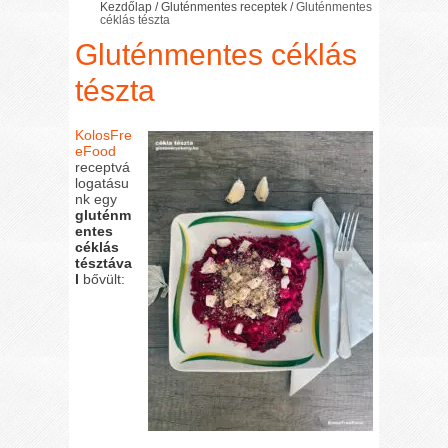
Kezdőlap
/
Gluténmentes receptek
/
Gluténmentes
céklás tészta
Gluténmentes céklás
tészta
KolosFre
eFood
receptvá
logatásu
nk egy
gluténm
entes
céklás
tésztáva
l
bővült: