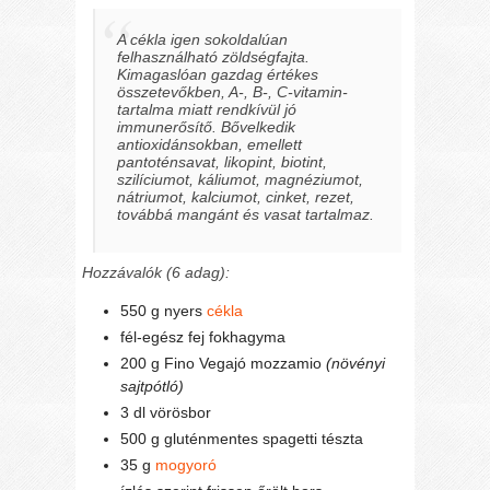
A cékla igen sokoldalúan
felhasználható zöldségfajta.
Kimagaslóan gazdag értékes
összetevőkben, A-, B-, C-vitamin-
tartalma miatt rendkívül jó
immunerősítő. Bővelkedik
antioxidánsokban, emellett
pantoténsavat, likopint, biotint,
szilíciumot, káliumot, magnéziumot,
nátriumot, kalciumot, cinket, rezet,
továbbá mangánt és vasat tartalmaz.
Hozzávalók (
6 adag
):
550 g nyers
cékla
fél-egész fej fokhagyma
200 g Fino Vegajó mozzamio
(növényi
sajtpótló)
3 dl vörösbor
500 g gluténmentes spagetti tészta
35 g
mogyoró