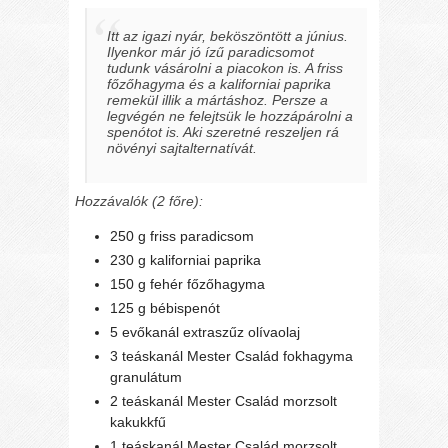
Itt az igazi nyár, beköszöntött a június.
Ilyenkor már jó ízű paradicsomot
tudunk vásárolni a piacokon is. A friss
főzőhagyma és a kaliforniai paprika
remekül illik a mártáshoz. Persze a
legvégén ne felejtsük le hozzápárolni a
spenótot is. Aki szeretné reszeljen rá
növényi sajtalternatívát.
Hozzávalók (2 főre):
250 g friss paradicsom
230 g kaliforniai paprika
150 g fehér főzőhagyma
125 g bébispenót
5 evőkanál extraszűz olívaolaj
3 teáskanál Mester Család fokhagyma
granulátum
2 teáskanál Mester Család morzsolt
kakukkfű
1 teáskanál Mester Család morzsolt