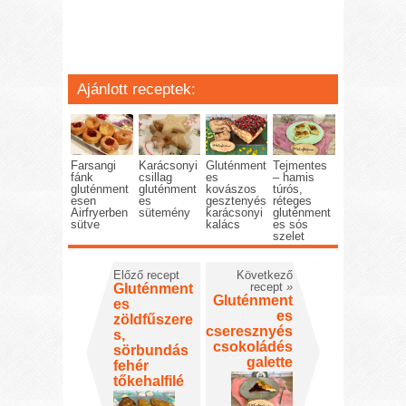
Ajánlott receptek:
Farsangi
Karácsonyi
Gluténment
Tejmentes
fánk
csillag
es
– hamis
gluténment
gluténment
kovászos
túrós,
esen
es
gesztenyés
réteges
Airfryerben
sütemény
karácsonyi
gluténment
sütve
kalács
es sós
szelet
Előző recept
Következő
recept
»
Gluténment
Gluténment
es
es
zöldfűszere
cseresznyés
s,
csokoládés
sörbundás
galette
fehér
tőkehalfilé