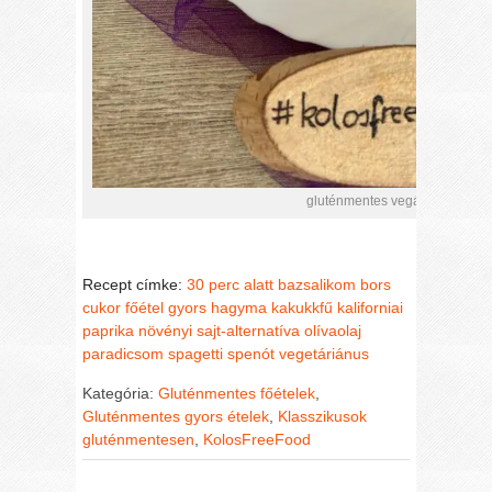
gluténmentes vegán „bolognai
Recept címke:
30 perc alatt
bazsalikom
bors
cukor
főétel
gyors
hagyma
kakukkfű
kaliforniai
paprika
növényi sajt-alternatíva
olívaolaj
paradicsom
spagetti
spenót
vegetáriánus
Kategória:
Gluténmentes főételek
,
Gluténmentes gyors ételek
,
Klasszikusok
gluténmentesen
,
KolosFreeFood