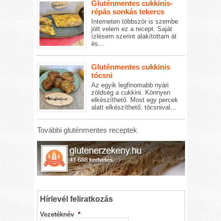
Gluténmentes cukkinis-
répás sonkás tekercs
Interneten többször is szembe
jött velem ez a recept. Saját
ízlésem szerint alakítottam át
és...
Gluténmentes cukkinis
tócsni
Az egyik legfinomabb nyári
zöldség a cukkini. Könnyen
elkészíthető. Most egy percek
alatt elkészíthető, tócsnival...
További gluténmentes receptek
Hírlevél feliratkozás
Vezetéknév
*