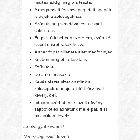
mártás addig megfő a tészta.
A megmosott és lecsepegtetett spenótot
is adjuk a zöldségekhez.
Szórjuk meg vegetával és a csipet
cukorral is.
Én picit édesebben szeretem, ezért két
csipet cukrot rakok hozzá.
A spenót pát pillanata alatt megfonnyad.
Közben megfőtt a tészta is.
Szűrjük le.
De a ne mossuk át.
Kevés tészta vizet önstünk a
zöldségekre, majd a kifőtt tésztával
keverjük el.
tetejére szórhatunk reszelt növényi
sajtpótlót és adhatunk mellé pár, friss
bazsalikom levelet.
Jó étvágyat kívánok!
Nehézségi szint:
kezdő