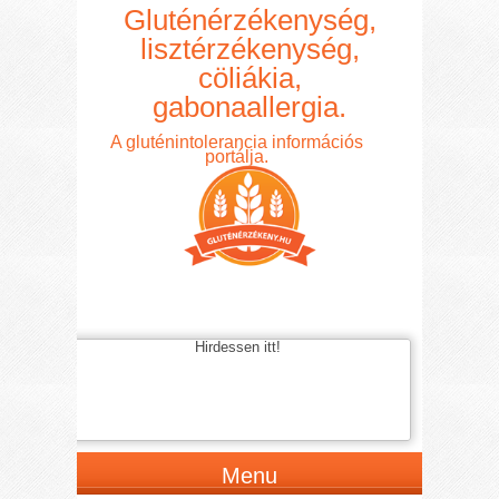
Gluténérzékenység,
lisztérzékenység,
cöliákia,
gabonaallergia.
A gluténintolerancia információs
portálja.
Hirdessen itt!
Menu