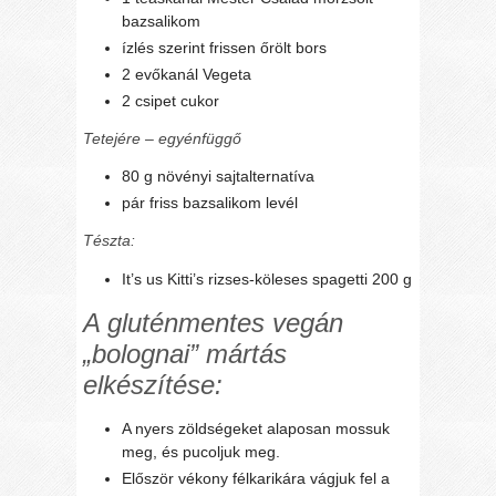
bazsalikom
ízlés szerint frissen őrölt bors
2 evőkanál Vegeta
2 csipet cukor
Tetejére – egyénfüggő
80 g növényi sajtalternatíva
pár friss bazsalikom levél
Tészta:
It’s us Kitti’s rizses-köleses spagetti 200 g
A gluténmentes vegán
„bolognai” mártás
elkészítése:
A nyers zöldségeket alaposan mossuk
meg, és pucoljuk meg.
Először vékony félkarikára vágjuk fel a