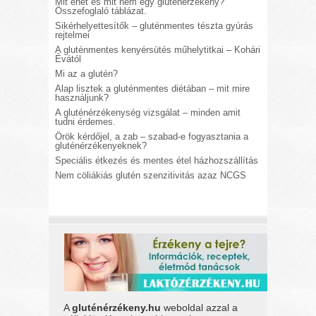
Mit ehet és mit nem egy gluténérzékeny?
Összefoglaló táblázat.
Sikérhelyettesítők – gluténmentes tészta gyúrás
rejtelmei
A gluténmentes kenyérsütés műhelytitkai – Kohári
Évától
Mi az a glutén?
Alap lisztek a gluténmentes diétában – mit mire
használjunk?
A gluténérzékenység vizsgálat – minden amit
tudni érdemes.
Örök kérdőjel, a zab – szabad-e fogyasztania a
gluténérzékenyeknek?
Speciális étkezés és mentes étel házhozszállítás
Nem cöliákiás glutén szenzitivitás azaz NCGS
A
gluténérzékeny.hu
weboldal azzal a