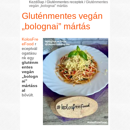
Kezdőlap
/
Gluténmentes receptek
/
Gluténmentes
vegán „bolognai” mártás
Gluténmentes vegán
„bolognai” mártás
KolosFre
eFood
r
eceptvál
ogatásu
nk egy
gluténm
entes
vegán
„bologn
ai”
mártáss
al
bővült.