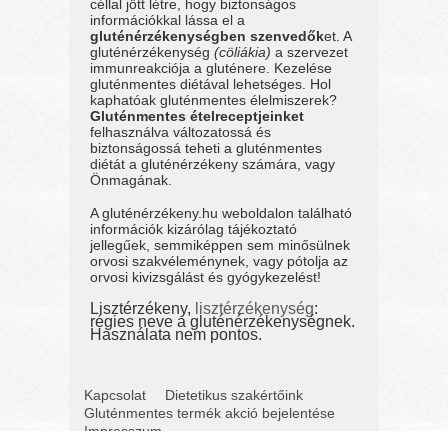
céllal jött létre, hogy biztonságos
információkkal lássa el a
gluténérzékenységben szenvedők
et. A
gluténérzékenység
(cöliákia)
a szervezet
immunreakciója a gluténere. Kezelése
gluténmentes diétával lehetséges. Hol
kaphatóak gluténmentes élelmiszerek?
Gluténmentes ételreceptjeinket
felhasználva változatossá és
biztonságossá teheti a gluténmentes
diétát a gluténérzékeny számára, vagy
Önmagának.
A gluténérzékeny.hu weboldalon található
információk kizárólag tájékoztató
jellegűek, semmiképpen sem minősülnek
orvosi szakvéleménynek, vagy pótolja az
orvosi kivizsgálást és gyógykezelést!
Lisztérzékeny,
lisztérzékenység
:
régies neve a gluténérzékenységnek.
Használata nem pontos.
Kapcsolat
Dietetikus szakértőink
Gluténmentes termék akció bejelentése
Impresszum