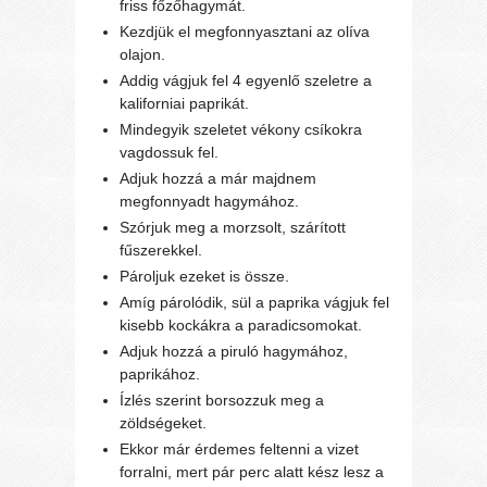
friss főzőhagymát.
Kezdjük el megfonnyasztani az olíva
olajon.
Addig vágjuk fel 4 egyenlő szeletre a
kaliforniai paprikát.
Mindegyik szeletet vékony csíkokra
vagdossuk fel.
Adjuk hozzá a már majdnem
megfonnyadt hagymához.
Szórjuk meg a morzsolt, szárított
fűszerekkel.
Pároljuk ezeket is össze.
Amíg párolódik, sül a paprika vágjuk fel
kisebb kockákra a paradicsomokat.
Adjuk hozzá a piruló hagymához,
paprikához.
Ízlés szerint borsozzuk meg a
zöldségeket.
Ekkor már érdemes feltenni a vizet
forralni, mert pár perc alatt kész lesz a