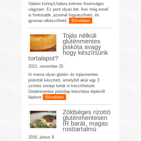
Valami könnyű,habos,krémes finomságra
vágytam. Ez pont olyan lett. Ami még ennél
is fontosabb ,azonnal fogyasztható, és
gyorsan elkészíthető.
Bővebben
Tojás nélküli
gluténmentes
piskóta avagy
hogy készítsünk
tortalapot?
2021. november 25.
Iri mama olyan glutén- és tojásmentes
piskótát készített, amelyből akár egy 3
szintes ünnepi tortát is készíthetünk.
Gluténmentes piskólap készítése lépésről
lépésre
Bővebben
Zöldséges rizottó
gluténmentesen
IR barát, magas
rosttartalmú
2016. június 9.