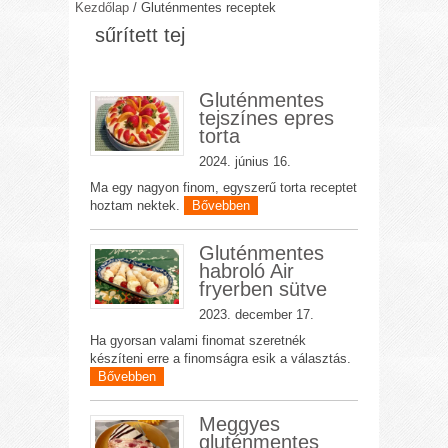
Kezdőlap
/
Gluténmentes receptek
sűrített tej
Gluténmentes
tejszínes epres
torta
2024. június 16.
Ma egy nagyon finom, egyszerű torta receptet
hoztam nektek.
Bővebben
Gluténmentes
habroló Air
fryerben sütve
2023. december 17.
Ha gyorsan valami finomat szeretnék
készíteni erre a finomságra esik a választás.
Bővebben
Meggyes
gluténmentes