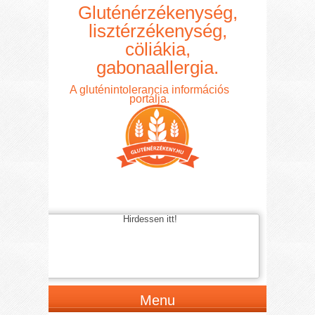
Gluténérzékenység,
lisztérzékenység,
cöliákia,
gabonaallergia.
A gluténintolerancia információs
portálja.
Hirdessen itt!
Menu