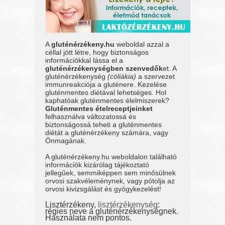
A
gluténérzékeny.hu
weboldal azzal a
céllal jött létre, hogy biztonságos
információkkal lássa el a
gluténérzékenységben szenvedők
et. A
gluténérzékenység
(cöliákia)
a szervezet
immunreakciója a gluténere. Kezelése
gluténmentes diétával lehetséges. Hol
kaphatóak gluténmentes élelmiszerek?
Gluténmentes ételreceptjeinket
felhasználva változatossá és
biztonságossá teheti a gluténmentes
diétát a gluténérzékeny számára, vagy
Önmagának.
A gluténérzékeny.hu weboldalon található
információk kizárólag tájékoztató
jellegűek, semmiképpen sem minősülnek
orvosi szakvéleménynek, vagy pótolja az
orvosi kivizsgálást és gyógykezelést!
Lisztérzékeny,
lisztérzékenység
:
régies neve a gluténérzékenységnek.
Használata nem pontos.