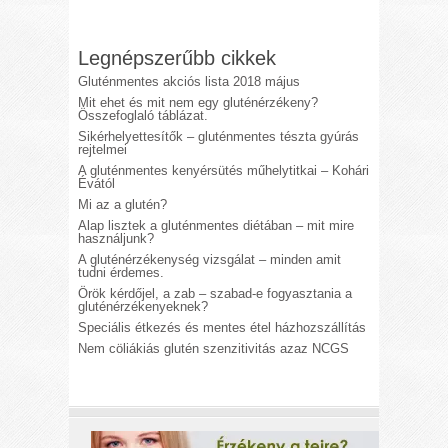
Legnépszerűbb cikkek
Gluténmentes akciós lista 2018 május
Mit ehet és mit nem egy gluténérzékeny?
Összefoglaló táblázat.
Sikérhelyettesítők – gluténmentes tészta gyúrás
rejtelmei
A gluténmentes kenyérsütés műhelytitkai – Kohári
Évától
Mi az a glutén?
Alap lisztek a gluténmentes diétában – mit mire
használjunk?
A gluténérzékenység vizsgálat – minden amit
tudni érdemes.
Örök kérdőjel, a zab – szabad-e fogyasztania a
gluténérzékenyeknek?
Speciális étkezés és mentes étel házhozszállítás
Nem cöliákiás glutén szenzitivitás azaz NCGS