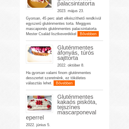
palacsintatorta
2023. május 23.
Gyorsan, 45 perc alatt elkészíthető rendkívül
egyszerű gluténmentes torta. Meggyes
mascaponés gluténmentes palacsintatorta
Mester Család lisztkeverékkel
Bővebben
Gluténmentes
áfonyás, túrós
sajttorta
2022. október 8.
Ha gyorsan valami finom gluténmentes
desszertet szeretnénk, ez tökéletes
választás lehet.
Bővebben
Gluténmentes
kakaós piskóta,
tejszínes
mascarponeval
eperrel
2022. június 5.