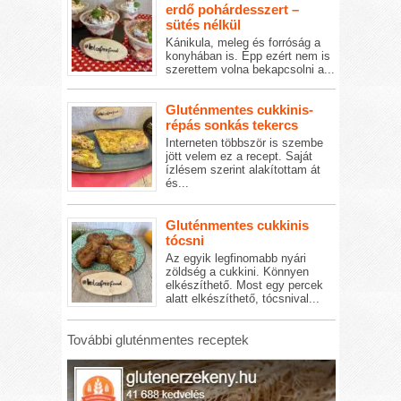
erdő pohárdesszert –
sütés nélkül
Kánikula, meleg és forróság a
konyhában is. Épp ezért nem is
szerettem volna bekapcsolni a...
Gluténmentes cukkinis-
répás sonkás tekercs
Interneten többször is szembe
jött velem ez a recept. Saját
ízlésem szerint alakítottam át
és...
Gluténmentes cukkinis
tócsni
Az egyik legfinomabb nyári
zöldség a cukkini. Könnyen
elkészíthető. Most egy percek
alatt elkészíthető, tócsnival...
További gluténmentes receptek