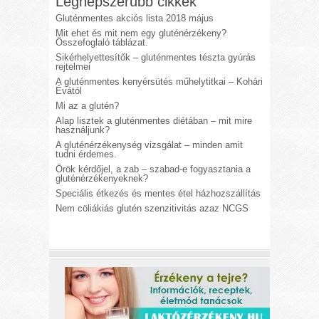
Legnépszerűbb cikkek
Gluténmentes akciós lista 2018 május
Mit ehet és mit nem egy gluténérzékeny?
Összefoglaló táblázat.
Sikérhelyettesítők – gluténmentes tészta gyúrás
rejtelmei
A gluténmentes kenyérsütés műhelytitkai – Kohári
Évától
Mi az a glutén?
Alap lisztek a gluténmentes diétában – mit mire
használjunk?
A gluténérzékenység vizsgálat – minden amit
tudni érdemes.
Örök kérdőjel, a zab – szabad-e fogyasztania a
gluténérzékenyeknek?
Speciális étkezés és mentes étel házhozszállítás
Nem cöliákiás glutén szenzitivitás azaz NCGS