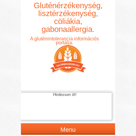
Gluténérzékenység,
lisztérzékenység,
cöliákia,
gabonaallergia.
A gluténintolerancia információs
portálja.
Hirdessen itt!
Menu