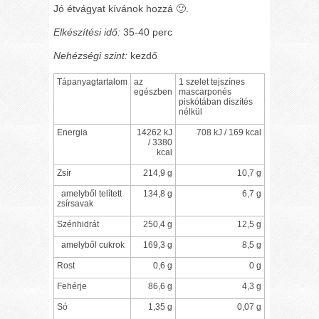
Jó étvágyat kívánok hozzá
🙂
.
Elkészítési idő:
35-40 perc
Nehézségi szint:
kezdő
Tápanyagtartalom
az
1 szelet tejszínes
egészben
mascarponés
piskótában díszítés
nélkül
Energia
14262 kJ
708 kJ / 169 kcal
/ 3380
kcal
Zsír
214,9 g
10,7 g
amelyből telített
134,8 g
6,7 g
zsírsavak
Szénhidrát
250,4 g
12,5 g
amelyből cukrok
169,3 g
8,5 g
Rost
0,6 g
0 g
Fehérje
86,6 g
4,3 g
Só
1,35 g
0,07 g