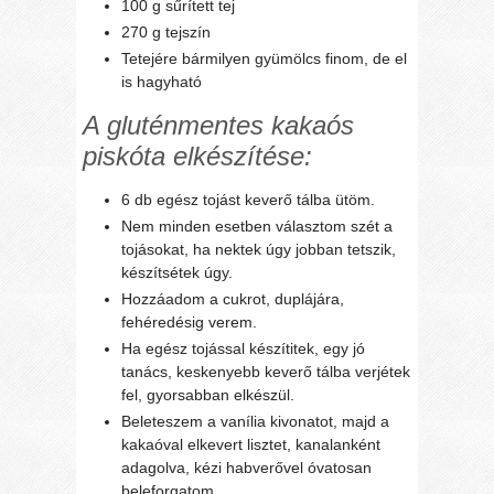
100 g sűrített tej
270 g tejszín
Tetejére bármilyen gyümölcs finom, de el
is hagyható
A gluténmentes kakaós
piskóta elkészítése:
6 db egész tojást keverő tálba ütöm.
Nem minden esetben választom szét a
tojásokat, ha nektek úgy jobban tetszik,
készítsétek úgy.
Hozzáadom a cukrot, duplájára,
fehéredésig verem.
Ha egész tojással készítitek, egy jó
tanács, keskenyebb keverő tálba verjétek
fel, gyorsabban elkészül.
Beleteszem a vanília kivonatot, majd a
kakaóval elkevert lisztet, kanalanként
adagolva, kézi habverővel óvatosan
beleforgatom.