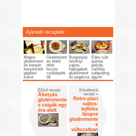
Ajánlott receptek:
Magos
Gluténment
Burgonyás
Édes sült
gluténment
es ebéd
növényi
quinoa
es kenyér
ötlet:
sajtos,
golyók,
kenyérsütő
lecsós
hajtogatott
vaníliás
gépben
csülökpörk
gluténment
zabpuding
sütve
ölt
es pogácsa
ágyon
Előző recept
Következő
recept
»
Áfonyás
Retro piaci
gluténmente
sajtos-
s csigák egy
tejfölös
óra alatt
lángos
gluténmente
s
változatban