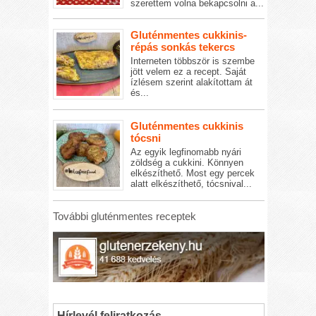
szerettem volna bekapcsolni a...
Gluténmentes cukkinis-
répás sonkás tekercs
Interneten többször is szembe
jött velem ez a recept. Saját
ízlésem szerint alakítottam át
és...
Gluténmentes cukkinis
tócsni
Az egyik legfinomabb nyári
zöldség a cukkini. Könnyen
elkészíthető. Most egy percek
alatt elkészíthető, tócsnival...
További gluténmentes receptek
Hírlevél feliratkozás