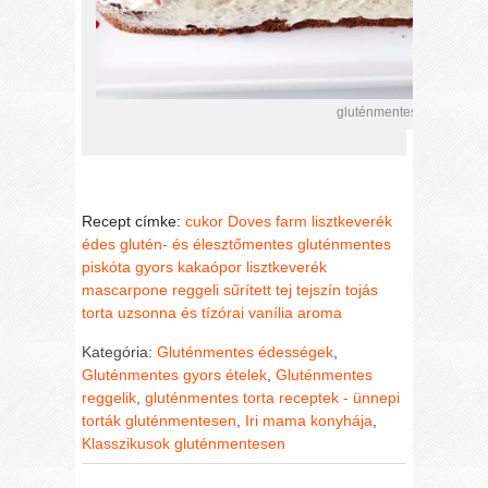
gluténmentes kakaós pisk
Recept címke:
cukor
Doves farm lisztkeverék
édes
glutén- és élesztőmentes
gluténmentes
piskóta
gyors
kakaópor
lisztkeverék
mascarpone
reggeli
sűrített tej
tejszín
tojás
torta
uzsonna és tízórai
vanília aroma
Kategória:
Gluténmentes édességek
,
Gluténmentes gyors ételek
,
Gluténmentes
reggelik
,
gluténmentes torta receptek - ünnepi
torták gluténmentesen
,
Iri mama konyhája
,
Klasszikusok gluténmentesen