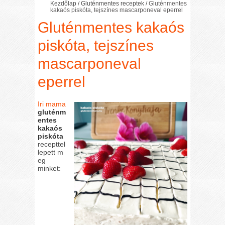
Kezdőlap
/
Gluténmentes receptek
/
Gluténmentes
kakaós piskóta, tejszínes mascarponeval eperrel
Gluténmentes kakaós
piskóta, tejszínes
mascarponeval
eperrel
Iri mama
gluténm
entes
kakaós
piskóta
recepttel
lepett m
eg
minket: