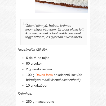
Valami könnyű, habos, krémes
finomságra vágytam. Ez pont olyan lett.
Ami még ennél is fontosabb ,azonnal
fogyasztható, és gyorsan elkészíthető.
Hozzávalók (20 db):
6 db M-es tojás
80 g cukor
2 g vanília aroma
100 g
Doves farm
önkelesztő liszt
(de
bármilyen másik liszttel elkészíthető)
10 g kakaópor
Krémhez:
250 g mascarpone