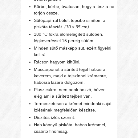
Körbe, körbe, óvatosan, hogy a tészta ne
törjön össze.
Sütőpapírral bélelt tepsibe simítom a
piskóta tésztát.
(30 x 35 cm)
.
180 °C fokra előmelegített sütőben,
légkeveréssel 15 percig sütöm.
Minden sütő másképp süt, ezért figyelni
kell rá.
Rácson hagyom kihűlni.
Mascarponet a sűrített tejjel habosra
keverem, majd a tejszínnel krémesre,
habosra lazára dolgozom.
Plusz cukrot nem adok hozzá, bőven
elég ami a sűrített tejben van.
Természetesen a krémet mindenki saját
ízlésének megfelelően készítse.
Díszítés ízlés szerint.
Hab könnyű piskóta, habos krémmel,
csábító finomság.