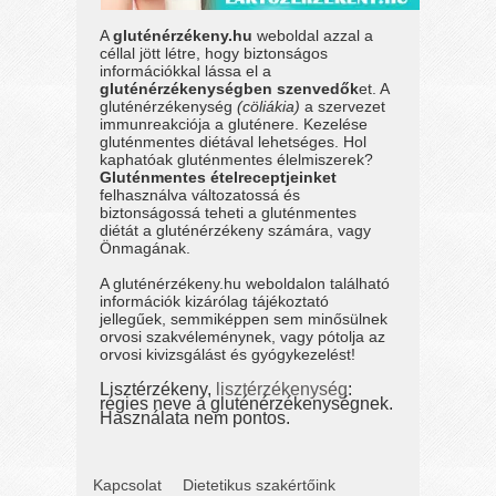
A
gluténérzékeny.hu
weboldal azzal a
céllal jött létre, hogy biztonságos
információkkal lássa el a
gluténérzékenységben szenvedők
et. A
gluténérzékenység
(cöliákia)
a szervezet
immunreakciója a gluténere. Kezelése
gluténmentes diétával lehetséges. Hol
kaphatóak gluténmentes élelmiszerek?
Gluténmentes ételreceptjeinket
felhasználva változatossá és
biztonságossá teheti a gluténmentes
diétát a gluténérzékeny számára, vagy
Önmagának.
A gluténérzékeny.hu weboldalon található
információk kizárólag tájékoztató
jellegűek, semmiképpen sem minősülnek
orvosi szakvéleménynek, vagy pótolja az
orvosi kivizsgálást és gyógykezelést!
Lisztérzékeny,
lisztérzékenység
:
régies neve a gluténérzékenységnek.
Használata nem pontos.
Kapcsolat
Dietetikus szakértőink