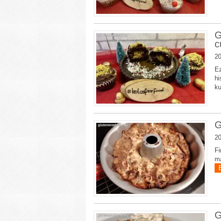
G
c
20
Ez
hi
ku
G
20
Fi
ma
G