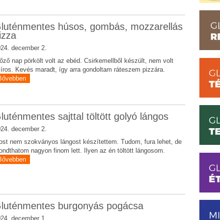
luténmentes húsos, gombás, mozzarellás
izza
24. december 2.
őző nap pörkölt volt az ebéd. Csirkemellből készült, nem volt
íros. Kevés maradt, így arra gondoltam ráteszem pizzára.
Bővebben
luténmentes sajttal töltött golyó lángos
24. december 2.
st nem szokványos lángost készítettem. Tudom, fura lehet, de
ndthatom nagyon finom lett. Ilyen az én töltött lángosom.
Bővebben
luténmentes burgonyás pogácsa
24. december 1.