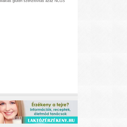
liákiás glutén szenzitivitás azaz NCGS