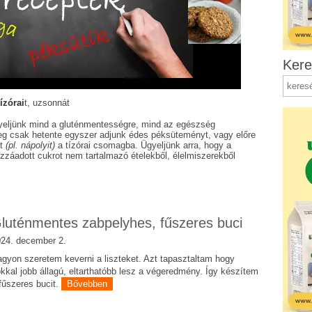
Kere
ízórai
t, uzsonnát
gyeljünk mind a gluténmentességre, mind az egészség
eg csak hetente egyszer adjunk édes péksüteményt, vagy előre
ót
(pl. nápolyit)
a tízórai csomagba. Ügyeljünk arra, hogy a
zzáadott cukrot nem tartalmazó ételekből, élelmiszerekből
luténmentes zabpelyhes, fűszeres buci
24. december 2.
gyon szeretem keverni a liszteket. Azt tapasztaltam hogy
kkal jobb állagú, eltarthatóbb lesz a végeredmény. Így készítem
fűszeres bucit.
Bővebben