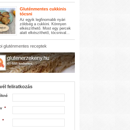
Gluténmentes cukkinis
tócsni
Az egyik legfinomabb nyári
zöldség a cukkini. Könnyen
elkészíthető. Most egy percek
alatt elkészíthető, tócsnival...
i gluténmentes receptek
vél feliratkozás
ékné
v
*
*