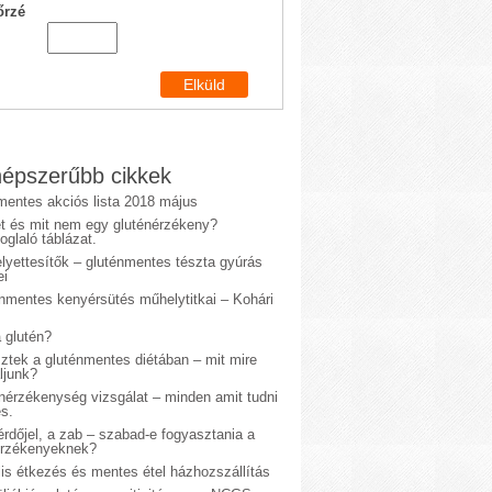
őrzé
épszerűbb cikkek
mentes akciós lista 2018 május
et és mit nem egy gluténérzékeny?
glaló táblázat.
lyettesítők – gluténmentes tészta gyúrás
ei
énmentes kenyérsütés műhelytitkai – Kohári
 glutén?
sztek a gluténmentes diétában – mit mire
ljunk?
énérzékenység vizsgálat – minden amit tudni
s.
rdőjel, a zab – szabad-e fogyasztania a
érzékenyeknek?
is étkezés és mentes étel házhozszállítás