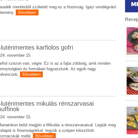
radék mentésből született meg ez a finomság. Igazi vendégváró
ütemény.
Bővebben
Recep
luténmentes karfiolos gofri
24. november 15.
rfiol szezon van, végre. Ez is az a fajta zöldség, amit minden
nnyiségben és formában fogyasztunk. Az egyik nagy
edvencünk.
Bővebben
luténmentes mikulás rénszarvasai
uffinok
24. november 15.
llanatokon belül megjön a Mikulás a rénszarvasaival. Lepjük meg
télapót is finomságokkal, tegyük a szépen kitisztított
sizmácskák mellé.
Bővebben