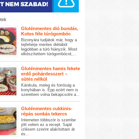
tek
Gluténmentes dió bundás,
Kolos féle túrógombóc
Bizonyára tudjátok már, hogy a
tejfehérje mentes diétából
legjobban a túró hiányzik. Most
elkészítettem túrógombócot,...
Gluténmentes hamis fekete
erdő pohárdesszert –
sütés nélkül
Kánikula, meleg és forróság a
konyhában is. Épp ezért nem is
szerettem volna bekapcsolni a...
Gluténmentes cukkinis-
répás sonkás tekercs
Interneten többször is szembe
jött velem ez a recept. Saját
ízlésem szerint alakítottam át
és...