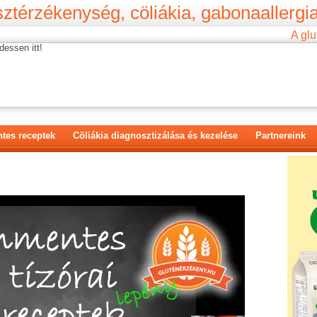
ztérzékenység, cöliákia, gabonaallergia
A glu
dessen itt!
tes receptek
Cöliákia diagnosztizálása és kezelése
Partnereink