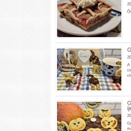
20
Ős
G
20
A 
ci
ci
G
i
20
Gy
ma