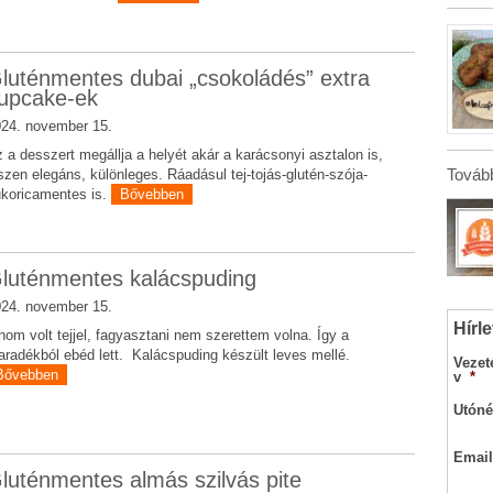
luténmentes dubai „csokoládés” extra
upcake-ek
24. november 15.
 a desszert megállja a helyét akár a karácsonyi asztalon is,
Tovább
szen elegáns, különleges. Ráadásul tej-tojás-glutén-szója-
koricamentes is.
Bővebben
luténmentes kalácspuding
24. november 15.
Hírle
nom volt tejjel, fagyasztani nem szerettem volna. Így a
radékból ebéd lett. Kalácspuding készült leves mellé.
Vezet
Bővebben
v
*
Utóné
Email
luténmentes almás szilvás pite