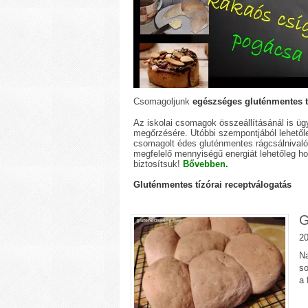
Csomagoljunk
egészséges gluténmentes t
Az iskolai csomagok összeállításánál is ü
megőrzésére. Utóbbi szempontjából lehetől
csomagolt édes gluténmentes rágcsálnival
megfelelő mennyiségű energiát lehetőleg ho
biztosítsuk!
Bővebben.
Gluténmentes tízórai receptválogatás
G
20
Na
so
a 