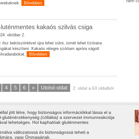
Nem cö
yerekeknek.
Bővebben
luténmentes kakaós szilvás csiga
24. október 2.
 ősz beköszöntével újra lehet sütni, ismét lehet tízóraira
igákat készíteni. Kakaós rétegre szórtam apróra vágott
ilvadarabokat.
Bővebben
4
5
6
»
Utolsó oldal
2. oldal a 63 oldalból
llal jött létre, hogy biztonságos információkkal lássa el a
 A gluténérzékenység
(cöliákia)
a szervezet immunreakciója
tával lehetséges. Hol kaphatóak gluténmentes
ználva változatossá és biztonságossá teheti a
számára, vagy Önmagának.