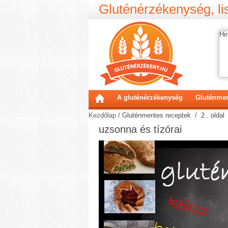
Gluténérzékenység, lis
Hir
A gluténérzékenység
Gluténmen
Kezdőlap
/
Gluténmentes receptek
/ 2 . oldal
uzsonna és tízórai