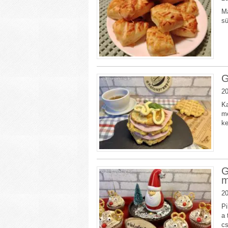
Ma
s
G
20
Ka
me
k
G
m
20
Pi
a 
c