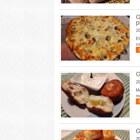
G
p
20
El
zs
G
20
Mo
mo
G
20