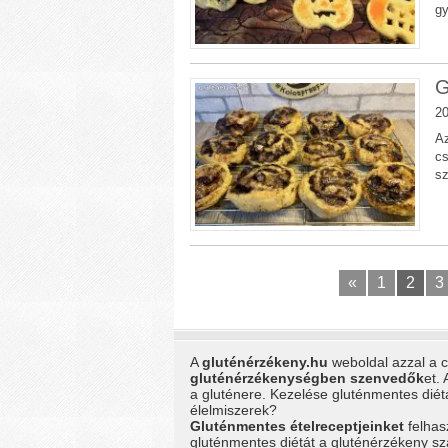
g
G
20
Az
cs
sz
«
1
2
3
A
gluténérzékeny.hu
weboldal azzal a cé
gluténérzékenységben szenvedők
et.
a gluténere. Kezelése gluténmentes dié
élelmiszerek?
Gluténmentes ételreceptjeinket
felhas
gluténmentes diétát a gluténérzékeny 