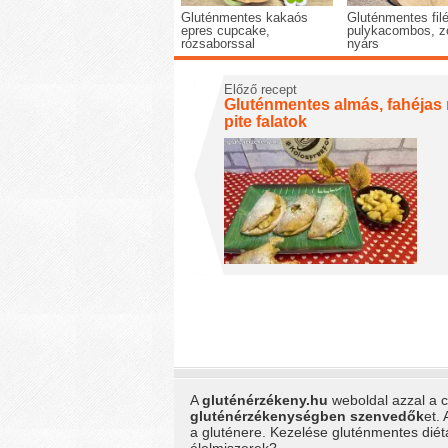
Gluténmentes kakaós
Gluténmentes filé
epres cupcake,
pulykacombos, z
rózsaborssal
nyárs
Előző recept
Gluténmentes almás, fahéjas 
pite falatok
A
gluténérzékeny.hu
weboldal azzal a cé
gluténérzékenységben szenvedők
et.
a gluténere. Kezelése gluténmentes dié