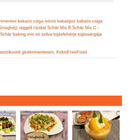
énmentes kakaós csiga
ivóvíz
kakaópor
kakaós csiga
ifűmaghéj)
reggeli
rizsital
Schär Mix B
Schär Mix C -
/ Schär baking mix
só
szilva
tojásfehérje
tojássárgája
asszikusok gluténmentesen
,
KolosFreeFood