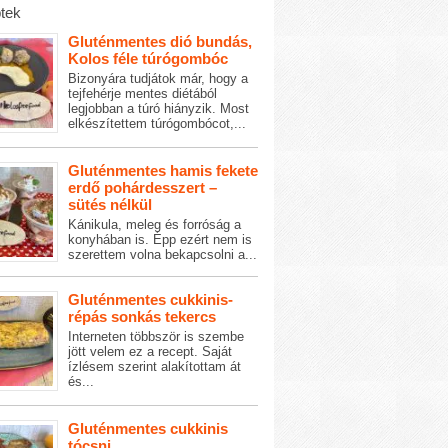
tek
Gluténmentes dió bundás,
Kolos féle túrógombóc
Bizonyára tudjátok már, hogy a
tejfehérje mentes diétából
legjobban a túró hiányzik. Most
elkészítettem túrógombócot,...
Gluténmentes hamis fekete
erdő pohárdesszert –
sütés nélkül
Kánikula, meleg és forróság a
konyhában is. Épp ezért nem is
szerettem volna bekapcsolni a...
Gluténmentes cukkinis-
répás sonkás tekercs
Interneten többször is szembe
jött velem ez a recept. Saját
ízlésem szerint alakítottam át
és...
Gluténmentes cukkinis
tócsni