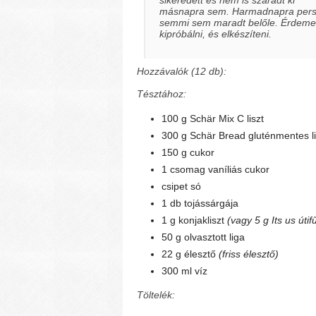
másnapra sem. Harmadnapra per
semmi sem maradt belőle. Érdeme
kipróbálni, és elkészíteni.
Hozzávalók (12 db):
Tésztához:
100 g Schär Mix C liszt
300 g Schär Bread gluténmentes l
150 g cukor
1 csomag vaníliás cukor
csipet só
1 db tojássárgája
1 g konjakliszt
(vagy 5 g Its us út
50 g olvasztott liga
22 g élesztő
(friss élesztő)
300 ml víz
Töltelék: