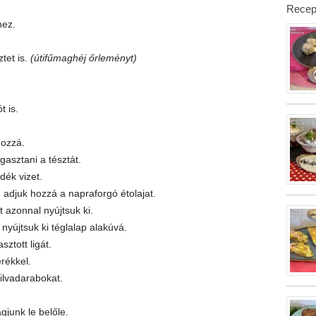
Recep
hez.
tet is.
(útifűmaghéj őrleményt)
t is.
hozzá.
asztani a tésztát.
ék vizet.
 adjuk hozzá a napraforgó étolajat.
t azonnal nyújtsuk ki.
n nyújtsuk ki téglalap alakúvá.
ztott ligát.
rékkel.
ilvadarabokat.
gjunk le belőle.