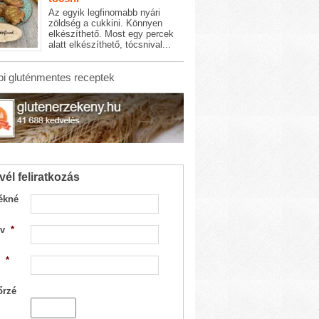
Az egyik legfinomabb nyári
zöldség a cukkini. Könnyen
elkészíthető. Most egy percek
alatt elkészíthető, tócsnival...
i gluténmentes receptek
vél feliratkozás
ékné
v
*
*
őrzé