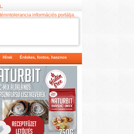
.
ténintolerancia információs portálja.
Hírek
Érdekes, fontos, hasznos