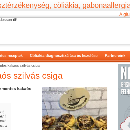
ztérzékenység, cöliákia, gabonaallergia
A glu
dessen itt!
tes receptek
Cöliákia diagnosztizálása és kezelése
Partnereink
tes kakaós szilvás csiga
ós szilvás csiga
nmentes kakaós
ni,
eni.
ott
omra