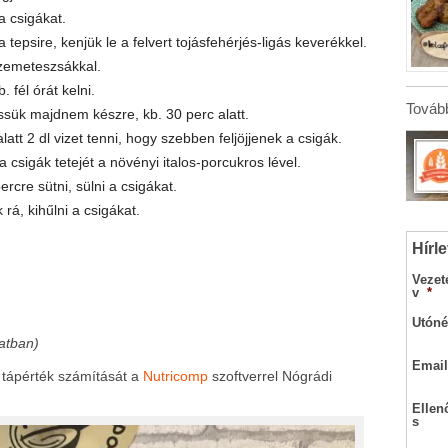
a csigákat.
 tepsire, kenjük le a felvert tojásfehérjés-ligás keverékkel.
szemeteszsákkal.
 fél órát kelni.
Tovább
ssük majdnem készre, kb. 30 perc alatt.
att 2 dl vizet tenni, hogy szebben feljöjjenek a csigák.
 a csigák tetejét a növényi italos-porcukros lével.
cre sütni, sülni a csigákat.
rá, kihűlni a csigákat.
Hírle
Vezet
v
*
Utóné
atban)
Email
a
tápérték számítását a
Nutricomp
szoftverrel Nógrádi
Ellen
s