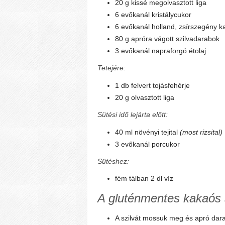
20 g kissé megolvasztott liga
6 evőkanál kristálycukor
6 evőkanál holland, zsírszegény 
80 g apróra vágott szilvadarabok
3 evőkanál napraforgó étolaj
Tetejére:
1 db felvert tojásfehérje
20 g olvasztott liga
Sütési idő lejárta előtt:
40 ml növényi tejital
(most rizsital)
3 evőkanál porcukor
Sütéshez:
fém tálban 2 dl víz
A gluténmentes kakaós s
A szilvát mossuk meg és apró dara