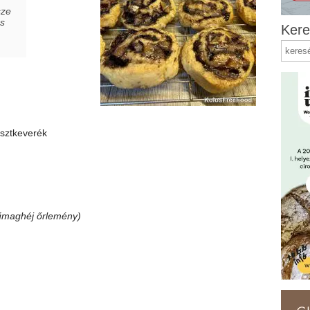
sze
s
Kere
isztkeverék
ifűmaghéj őrlemény)