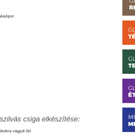
kakaópor
zilvás csiga elkészítése:
bokra vágjuk fel.