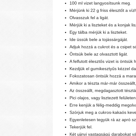
100 ml vizet langyosítsunk meg.
Mérjünk ki 22 g friss élesztőt a víz
Olvasszuk fel a ligát.
Mérjük ki a liszteket és a konjak lisz
Egy tálba mérjük ki a liszteket.
Ide üssük bele a tojássárgáját.
Adjuk hozzá a cukrot és a csipet só
Öntsük bele az olvasztott ligát.
A felfutott élesztős vizet is öntsük 
Kezdjük el gumikesztyűs kézzel dag
Fokozatosan öntsük hozzá a marad
Amikor a tészta már-már összeállt,
Az összeállt, megdagasztott tésztá
Pici olajos, vagy lisztezett felülete
Erre kenjük a félig-meddig megolvas
Szórjuk meg a cukros-kakaós keve
Egyenletesen tegyük rá az apró sz
Tekerjük fel.
Két ujjnyi vastagságú darabokat vá