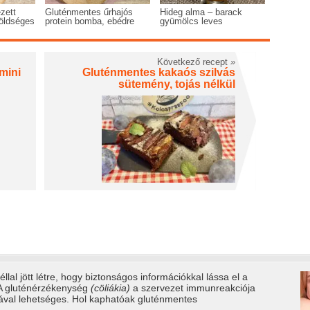
zett
Gluténmentes űrhajós
Hideg alma – barack
öldséges
protein bomba, ebédre
gyümölcs leves
Következő recept
»
mini
Gluténmentes kakaós szilvás
sütemény, tojás nélkül
llal jött létre, hogy biztonságos információkkal lássa el a
 A gluténérzékenység
(cöliákia)
a szervezet immunreakciója
tával lehetséges. Hol kaphatóak gluténmentes