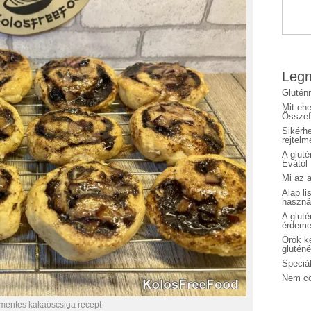
Legn
Glutén
Mit eh
Összefo
Sikérhe
rejtelm
A glut
Évától
Mi az a
Alap li
haszná
A glut
érdeme
Örök ké
glutén
Speciál
Nem cö
nmentes kakaóscsiga recept