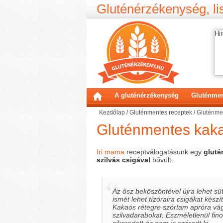
Gluténérzékenység, lis
Hir
A gluténérzékenység
Gluténmen
Kezdőlap
/
Gluténmentes receptek
/
Gluténmen
Gluténmentes kaka
Iri mama
receptválogatásunk egy
gluté
szilvás csigával
bővült.
Az ősz beköszöntével újra lehet süt
ismét lehet tízóraira csigákat készít
Kakaós rétegre szórtam apróra vág
szilvadarabokat. Eszméletlenül fin
sikeredett és nem is száradt ki