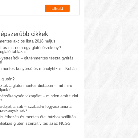
épszerűbb cikkek
mentes akciós lista 2018 május
et és mit nem egy gluténérzékeny?
glaló táblázat.
lyettesítők – gluténmentes tészta gyúrás
ei
énmentes kenyérsütés műhelytitkai – Kohári
 glutén?
sztek a gluténmentes diétában – mit mire
ljunk?
énérzékenység vizsgálat – minden amit tudni
s.
rdőjel, a zab – szabad-e fogyasztania a
érzékenyeknek?
is étkezés és mentes étel házhozszállítás
liákiás glutén szenzitivitás azaz NCGS