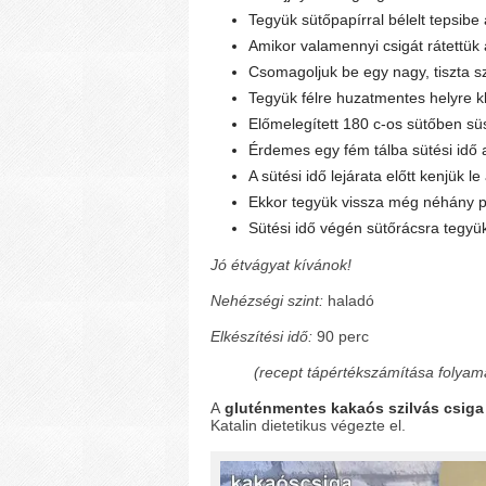
Tegyük sütőpapírral bélelt tepsibe 
Amikor valamennyi csigát rátettük a
Csomagoljuk be egy nagy, tiszta 
Tegyük félre huzatmentes helyre kb.
Előmelegített 180 c-os sütőben sü
Érdemes egy fém tálba sütési idő al
A sütési idő lejárata előtt kenjük le
Ekkor tegyük vissza még néhány per
Sütési idő végén sütőrácsra tegyük 
Jó étvágyat kívánok!
Nehézségi szint:
haladó
Elkészítési idő:
90 perc
(recept tápértékszámítása folyam
A
gluténmentes kakaós szilvás csig
Katalin dietetikus végezte el.