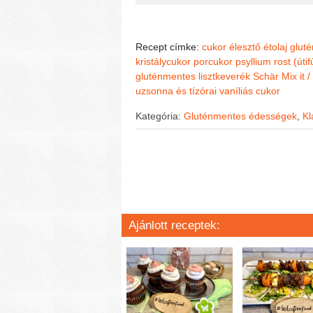
Recept címke:
cukor
élesztő
étolaj
glut
kristálycukor
porcukor
psyllium rost (út
gluténmentes lisztkeverék
Schär Mix it 
uzsonna és tízórai
vaníliás cukor
Kategória:
Gluténmentes édességek
,
Kl
Ajánlott receptek: