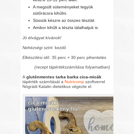
A megsült süteményeket tegyük
sütőrácsra kihűlni.
Süssük készre az összes tésztát.
Amikor kihűlt a tészta tálalhatjuk is.
Jó étvágyat kívánok!
Nehézségi szint:
kezdő
Elkészítési idő:
35 perc + 30 perc pihentetés
(recept tápértékszámítása folyamatban)
A
gluténmentes tarka barka cica-micák
tápérték számítását a
Nutricomp
szoftverrel
Nógrádi Katalin dietetikus végezte el.