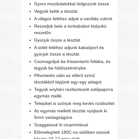
Gyors mozdulatokkal dolgozzuk össze.
Vegyük ketté a tésztát.
A világos feléhez adjuk a vaníliás cukrot.
Reszeljük bele a tonkababot kislyukú
reszelőn.
Gyúrjuk össze a tésztát.
A sötét feléhez adjunk kakaóport és
gyúrjuk össze a tésztát.
Csomagoljuk be frissentartó fóliába, és
tegyük be hűtőszekrénybe.
Pihentetés után az eltérő színű
tésztákból tépjünk egy-egy adagot.
Tegyük enyhén riszlisztezett sütőpapírra
egymás mellé.
Tetejüket is szórjuk meg kevés rizsliszttel.
Az egymás melletti tésztát nyújtsuk ki
5mm vastagságúra.
Szaggassuk ki cicamintával.
Előmelegített 180C-os sütőben süssük
készre 10-12 perc alatt.