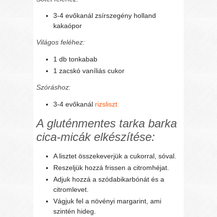
3-4 evőkanál zsírszegény holland
kakaópor
Világos feléhez:
1 db tonkabab
1 zacskó vaníliás cukor
Szóráshoz:
3-4 evőkanál
rizsliszt
A gluténmentes tarka barka
cica-micák elkészítése:
A lisztet összekeverjük a cukorral, sóval.
Reszeljük hozzá frissen a citromhéjat.
Adjuk hozzá a szódabikarbónát és a
citromlevet.
Vágjuk fel a növényi margarint, ami
szintén hideg.