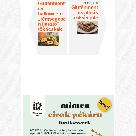
recept
»
Gluténment
Gluténment
es
es almás
halloweeni
szilvás pite
„rémségese
n ijesztő”
tököcskék