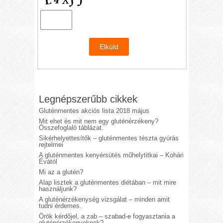
Legnépszerűbb cikkek
Gluténmentes akciós lista 2018 május
Mit ehet és mit nem egy gluténérzékeny?
Összefoglaló táblázat.
Sikérhelyettesítők – gluténmentes tészta gyúrás
rejtelmei
A gluténmentes kenyérsütés műhelytitkai – Kohári
Évától
Mi az a glutén?
Alap lisztek a gluténmentes diétában – mit mire
használjunk?
A gluténérzékenység vizsgálat – minden amit
tudni érdemes.
Örök kérdőjel, a zab – szabad-e fogyasztania a
gluténérzékenyeknek?