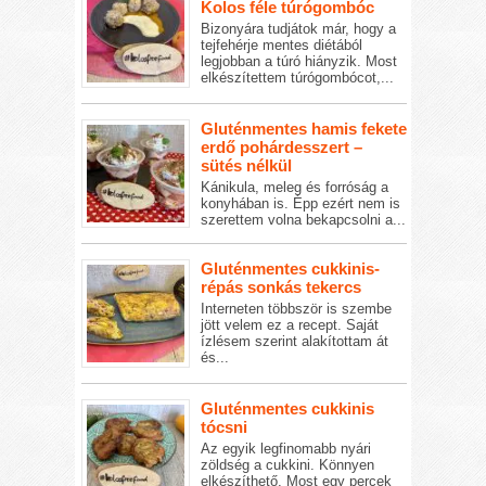
Kolos féle túrógombóc
Bizonyára tudjátok már, hogy a
tejfehérje mentes diétából
legjobban a túró hiányzik. Most
elkészítettem túrógombócot,...
Gluténmentes hamis fekete
erdő pohárdesszert –
sütés nélkül
Kánikula, meleg és forróság a
konyhában is. Épp ezért nem is
szerettem volna bekapcsolni a...
Gluténmentes cukkinis-
répás sonkás tekercs
Interneten többször is szembe
jött velem ez a recept. Saját
ízlésem szerint alakítottam át
és...
Gluténmentes cukkinis
tócsni
Az egyik legfinomabb nyári
zöldség a cukkini. Könnyen
elkészíthető. Most egy percek