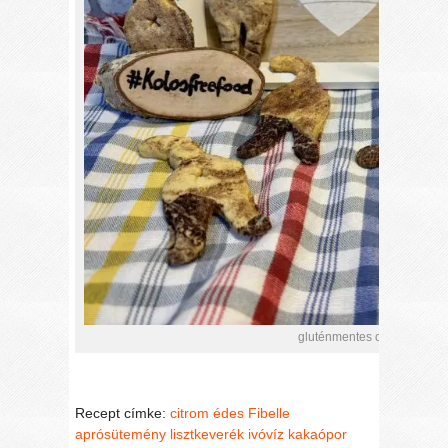
gluténmentes cica-micák r
Recept címke:
citrom
édes
Fibelle
aprósütemény lisztkeverék
ivóvíz
kakaópor