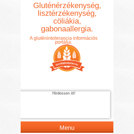
Gluténérzékenység,
lisztérzékenység,
cöliákia,
gabonaallergia.
A gluténintolerancia információs
portálja.
Hirdessen itt!
Menu