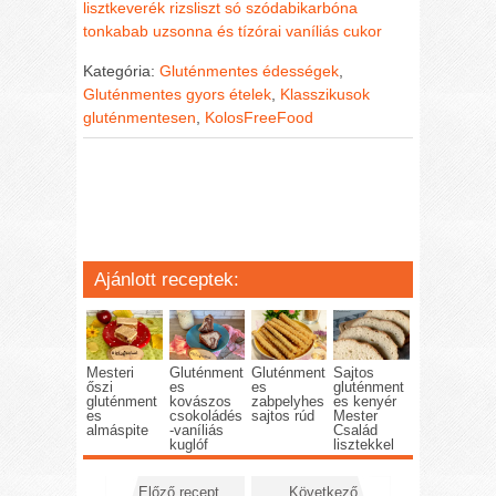
lisztkeverék
rizsliszt
só
szódabikarbóna
tonkabab
uzsonna és tízórai
vaníliás cukor
Kategória:
Gluténmentes édességek
,
Gluténmentes gyors ételek
,
Klasszikusok
gluténmentesen
,
KolosFreeFood
Ajánlott receptek:
Mesteri
Gluténment
Gluténment
Sajtos
őszi
es
es
gluténment
gluténment
kovászos
zabpelyhes
es kenyér
es
csokoládés
sajtos rúd
Mester
almáspite
-vaníliás
Család
kuglóf
lisztekkel
Előző recept
Következő