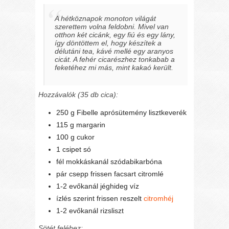
A hétköznapok monoton világát
szerettem volna feldobni. Mivel van
otthon két cicánk, egy fiú és egy lány,
így döntöttem el, hogy készítek a
délutáni tea, kávé mellé egy aranyos
cicát. A fehér cicarészhez tonkabab a
feketéhez mi más, mint kakaó került.
Hozzávalók (35 db cica):
250 g Fibelle aprósütemény lisztkeverék
115 g margarin
100 g cukor
1 csipet só
fél mokkáskanál szódabikarbóna
pár csepp frissen facsart citromlé
1-2 evőkanál jéghideg víz
ízlés szerint frissen reszelt
citromhéj
1-2 evőkanál rizsliszt
Sötét feléhez: