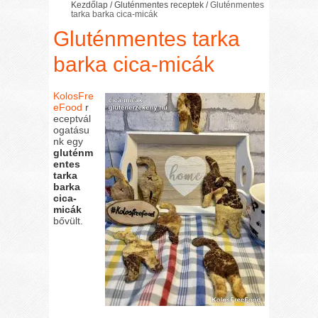
Kezdőlap
/
Gluténmentes receptek
/
Gluténmentes
tarka barka cica-micák
Gluténmentes tarka
barka cica-micák
KolosFre
eFood
r
eceptvál
ogatásu
nk egy
gluténm
entes
tarka
barka
cica-
micák
bővült.