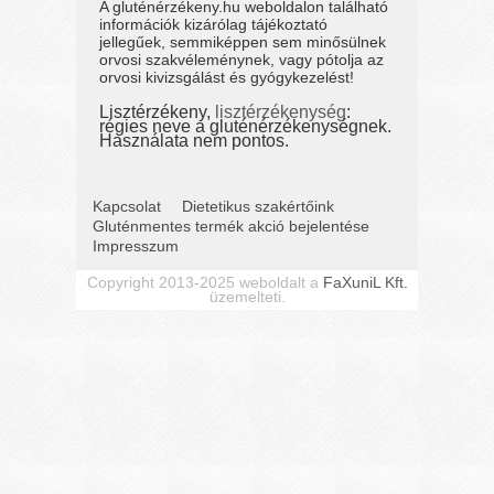
A gluténérzékeny.hu weboldalon található
információk kizárólag tájékoztató
jellegűek, semmiképpen sem minősülnek
orvosi szakvéleménynek, vagy pótolja az
orvosi kivizsgálást és gyógykezelést!
Lisztérzékeny,
lisztérzékenység
:
régies neve a gluténérzékenységnek.
Használata nem pontos.
Kapcsolat
Dietetikus szakértőink
Gluténmentes termék akció bejelentése
Impresszum
Copyright 2013-2025 weboldalt a
FaXuniL Kft.
üzemelteti.