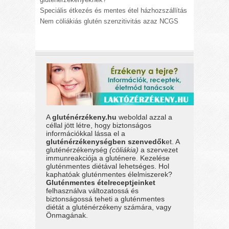
Speciális étkezés és mentes étel házhozszállítás
Nem cöliákiás glutén szenzitivitás azaz NCGS
A
gluténérzékeny.hu
weboldal azzal a
céllal jött létre, hogy biztonságos
információkkal lássa el a
gluténérzékenységben szenvedők
et. A
gluténérzékenység
(cöliákia)
a szervezet
immunreakciója a gluténere. Kezelése
gluténmentes diétával lehetséges. Hol
kaphatóak gluténmentes élelmiszerek?
Gluténmentes ételreceptjeinket
felhasználva változatossá és
biztonságossá teheti a gluténmentes
diétát a gluténérzékeny számára, vagy
Önmagának.