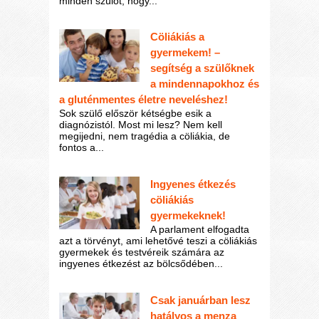
minden szülőt, hogy...
Cöliákiás a
gyermekem! –
segítség a szülőknek
a mindennapokhoz és
a gluténmentes életre neveléshez!
Sok szülő először kétségbe esik a
diagnózistól. Most mi lesz? Nem kell
megijedni, nem tragédia a cöliákia, de
fontos a...
Ingyenes étkezés
cöliákiás
gyermekeknek!
A parlament elfogadta
azt a törvényt, ami lehetővé teszi a cöliákiás
gyermekek és testvéreik számára az
ingyenes étkezést az bölcsődében...
Csak januárban lesz
hatályos a menza