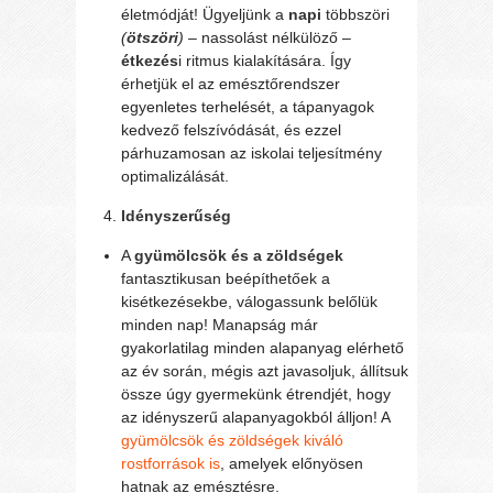
életmódját! Ügyeljünk a
napi
többszöri
(
ötszöri
)
– nassolást nélkülöző –
étkezés
i ritmus kialakítására. Így
érhetjük el az emésztőrendszer
egyenletes terhelését, a tápanyagok
kedvező felszívódását, és ezzel
párhuzamosan az iskolai teljesítmény
optimalizálását.
Idényszerűség
A
gyümölcsök és a zöldségek
fantasztikusan beépíthetőek a
kisétkezésekbe, válogassunk belőlük
minden nap! Manapság már
gyakorlatilag minden alapanyag elérhető
az év során, mégis azt javasoljuk, állítsuk
össze úgy gyermekünk étrendjét, hogy
az idényszerű alapanyagokból álljon! A
gyümölcsök és zöldségek kiváló
rostforrások is
, amelyek előnyösen
hatnak az emésztésre.