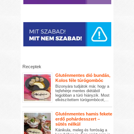
Receptek
Gluténmentes dió bundás,
Kolos féle túrógombóc
Bizonyára tudjátok már, hogy a
tejfehérje mentes diétából
legjobban a túró hiányzik. Most
elkészítettem túrógombócot,...
Gluténmentes hamis fekete
erdő pohárdesszert –
sütés nélkül
Kánikula, meleg és forróság a