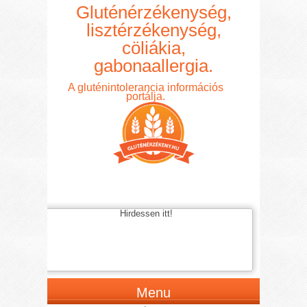
Gluténérzékenység,
lisztérzékenység,
cöliákia,
gabonaallergia.
A gluténintolerancia információs
portálja.
Hirdessen itt!
Menu