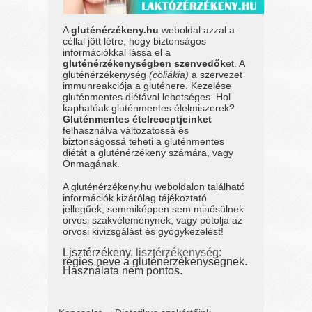
A
gluténérzékeny.hu
weboldal azzal a
céllal jött létre, hogy biztonságos
információkkal lássa el a
gluténérzékenységben szenvedők
et. A
gluténérzékenység
(cöliákia)
a szervezet
immunreakciója a gluténere. Kezelése
gluténmentes diétával lehetséges. Hol
kaphatóak gluténmentes élelmiszerek?
Gluténmentes ételreceptjeinket
felhasználva változatossá és
biztonságossá teheti a gluténmentes
diétát a gluténérzékeny számára, vagy
Önmagának.
A gluténérzékeny.hu weboldalon található
információk kizárólag tájékoztató
jellegűek, semmiképpen sem minősülnek
orvosi szakvéleménynek, vagy pótolja az
orvosi kivizsgálást és gyógykezelést!
Lisztérzékeny,
lisztérzékenység
:
régies neve a gluténérzékenységnek.
Használata nem pontos.