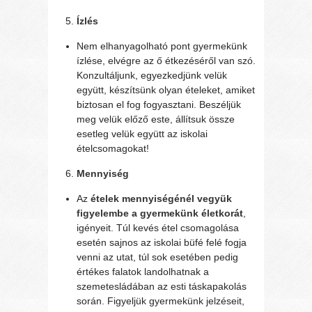
Ízlés
Nem elhanyagolható pont gyermekünk
ízlése, elvégre az ő étkezéséről van szó.
Konzultáljunk, egyezkedjünk velük
együtt, készítsünk olyan ételeket, amiket
biztosan el fog fogyasztani. Beszéljük
meg velük előző este, állítsuk össze
esetleg velük együtt az iskolai
ételcsomagokat!
Mennyiség
Az
ételek mennyiségénél vegyük
figyelembe a gyermekünk életkorát
,
igényeit. Túl kevés étel csomagolása
esetén sajnos az iskolai büfé felé fogja
venni az utat, túl sok esetében pedig
értékes falatok landolhatnak a
szemetesládában az esti táskapakolás
során. Figyeljük gyermekünk jelzéseit,