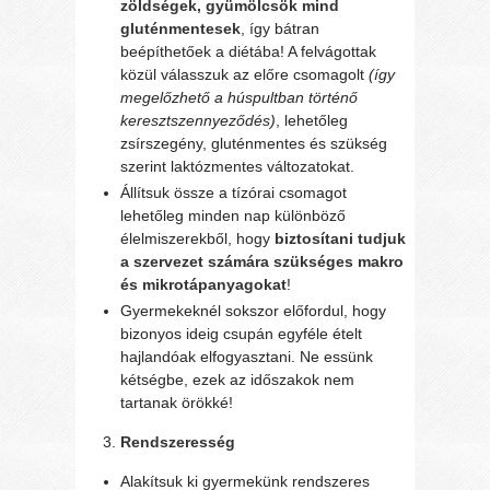
zöldségek, gyümölcsök mind
gluténmentesek
, így bátran
beépíthetőek a diétába! A felvágottak
közül válasszuk az előre csomagolt
(így
megelőzhető a húspultban történő
keresztszennyeződés)
, lehetőleg
zsírszegény, gluténmentes és szükség
szerint laktózmentes változatokat.
Állítsuk össze a tízórai csomagot
lehetőleg minden nap különböző
élelmiszerekből, hogy
biztosítani tudjuk
a szervezet számára szükséges makro
és mikrotápanyagokat
!
Gyermekeknél sokszor előfordul, hogy
bizonyos ideig csupán egyféle ételt
hajlandóak elfogyasztani. Ne essünk
kétségbe, ezek az időszakok nem
tartanak örökké!
Rendszeresség
Alakítsuk ki gyermekünk rendszeres