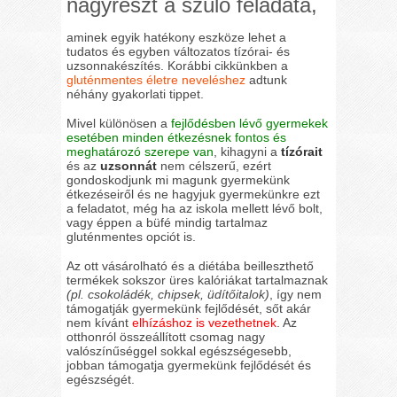
nagyrészt a szülő feladata,
aminek egyik hatékony eszköze lehet a
tudatos és egyben változatos tízórai- és
uzsonnakészítés. Korábbi cikkünkben a
gluténmentes életre neveléshez
adtunk
néhány gyakorlati tippet.
Mivel különösen a
fejlődésben lévő gyermekek
esetében minden étkezésnek fontos és
meghatározó szerepe van
, kihagyni a
tízórait
és az
uzsonnát
nem célszerű, ezért
gondoskodjunk mi magunk gyermekünk
étkezéseiről és ne hagyjuk gyermekünkre ezt
a feladatot, még ha az iskola mellett lévő bolt,
vagy éppen a büfé mindig tartalmaz
gluténmentes opciót is.
Az ott vásárolható és a diétába beilleszthető
termékek sokszor üres kalóriákat tartalmaznak
(pl. csokoládék, chipsek, üdítőitalok)
, így nem
támogatják gyermekünk fejlődését, sőt akár
nem kívánt
elhízáshoz is vezethetnek
. Az
otthonról összeállított csomag nagy
valószínűséggel sokkal egészségesebb,
jobban támogatja gyermekünk fejlődését és
egészségét.