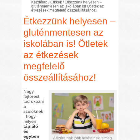
Kezdőlap
/
Cikkek
/
Étkezzünk helyesen –
gluténmentesen az iskolában is! Ötletek az
étkezések megfelelő összeállításához!
Étkezzünk helyesen –
gluténmentesen az
iskolában is! Ötletek
az étkezések
megfelelő
összeállításához!
Nagy
fejtörést
tud okozni
a
szülőknek
, hogy
milyen
tápláló
és
egyben
A tízórainak több feltételnek is meg