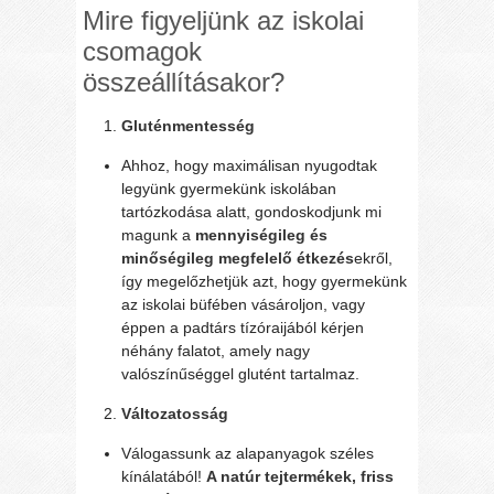
Mire figyeljünk az iskolai
csomagok
összeállításakor?
Gluténmentesség
Ahhoz, hogy maximálisan nyugodtak
legyünk gyermekünk iskolában
tartózkodása alatt, gondoskodjunk mi
magunk a
mennyiségileg és
minőségileg megfelelő étkezés
ekről,
így megelőzhetjük azt, hogy gyermekünk
az iskolai büfében vásároljon, vagy
éppen a padtárs tízóraijából kérjen
néhány falatot, amely nagy
valószínűséggel glutént tartalmaz.
Változatosság
Válogassunk az alapanyagok széles
kínálatából!
A natúr tejtermékek, friss