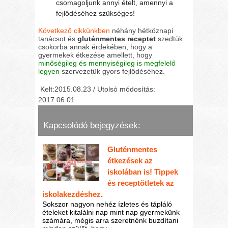
csomagoljunk annyi ételt, amennyi a
fejlődéséhez szükséges!
Következő cikkünkben
néhány hétköznapi
tanácsot és
gluténmentes receptet
szedtük
csokorba annak érdekében, hogy a
gyermekek étkezése amellett, hogy
minőségileg és mennyiségileg is megfelelő
legyen
szervezetük gyors fejlődéséhez.
Kelt:2015.08.23 / Utolsó módosítás:
2017.06.01
Kapcsolódó bejegyzések:
Gluténmentes
étkezések az
iskolában is! Tippek
és receptötletek az
iskolakezdéshez.
Sokszor nagyon nehéz ízletes és tápláló
ételeket kitalálni nap mint nap gyermekünk
számára, mégis arra szeretnénk buzdítani