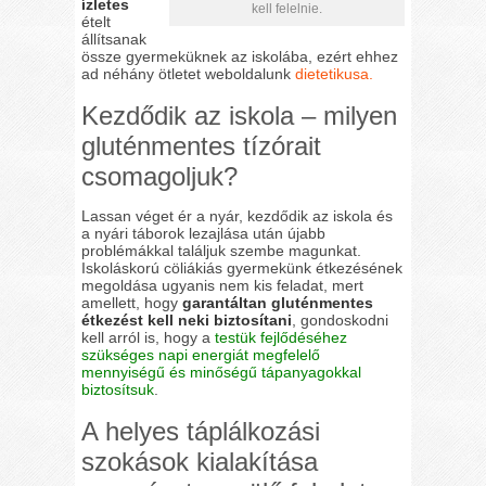
ízletes
kell felelnie.
ételt
állítsanak
össze gyermeküknek az iskolába, ezért ehhez
ad néhány ötletet weboldalunk
dietetikusa.
Kezdődik az iskola – milyen
gluténmentes tízórait
csomagoljuk?
Lassan véget ér a nyár, kezdődik az iskola és
a nyári táborok lezajlása után újabb
problémákkal találjuk szembe magunkat.
Iskoláskorú cöliákiás gyermekünk étkezésének
megoldása ugyanis nem kis feladat, mert
amellett, hogy
garantáltan gluténmentes
étkezést kell neki biztosítani
, gondoskodni
kell arról is, hogy a
testük fejlődéséhez
szükséges napi energiát megfelelő
mennyiségű és minőségű tápanyagokkal
biztosítsuk
.
A helyes táplálkozási
szokások kialakítása