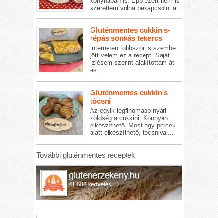
konyhában is. Épp ezért nem is
szerettem volna bekapcsolni a...
Gluténmentes cukkinis-
répás sonkás tekercs
Interneten többször is szembe
jött velem ez a recept. Saját
ízlésem szerint alakítottam át
és...
Gluténmentes cukkinis
tócsni
Az egyik legfinomabb nyári
zöldség a cukkini. Könnyen
elkészíthető. Most egy percek
alatt elkészíthető, tócsnival...
További gluténmentes receptek