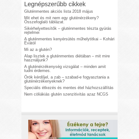
Legnépszerűbb cikkek
Gluténmentes akciós lista 2018 május
Mit ehet és mit nem egy gluténérzékeny?
Összefoglaló táblázat.
Sikérhelyettesítők – gluténmentes tészta gyúrás
rejtelmei
A gluténmentes kenyérsütés műhelytitkai – Kohári
Évától
Mi az a glutén?
Alap lisztek a gluténmentes diétában – mit mire
használjunk?
A gluténérzékenység vizsgálat – minden amit
tudni érdemes.
Örök kérdőjel, a zab – szabad-e fogyasztania a
gluténérzékenyeknek?
Speciális étkezés és mentes étel házhozszállítás
Nem cöliákiás glutén szenzitivitás azaz NCGS