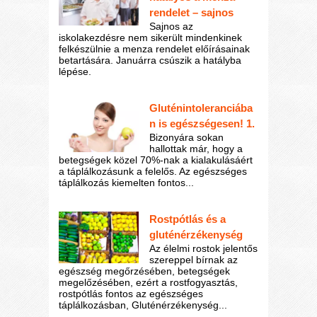
rendelet – sajnos
Sajnos az
iskolakezdésre nem sikerült mindenkinek
felkészülnie a menza rendelet előírásainak
betartására. Januárra csúszik a hatályba
lépése.
Gluténintoleranciába
n is egészségesen! 1.
Bizonyára sokan
hallottak már, hogy a
betegségek közel 70%-nak a kialakulásáért
a táplálkozásunk a felelős. Az egészséges
táplálkozás kiemelten fontos...
Rostpótlás és a
gluténérzékenység
Az élelmi rostok jelentős
szereppel bírnak az
egészség megőrzésében, betegségek
megelőzésében, ezért a rostfogyasztás,
rostpótlás fontos az egészséges
táplálkozásban, Gluténérzékenység...