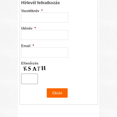
Hírlevél feliratkozás
Vezetéknév
*
Utónév
*
Email
*
Ellenőrzés