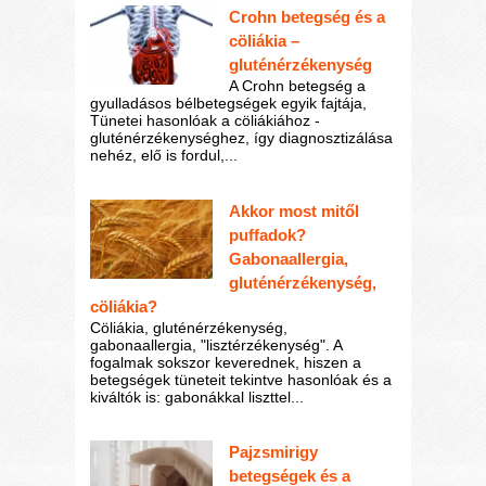
Crohn betegség és a
cöliákia –
gluténérzékenység
A Crohn betegség a
gyulladásos bélbetegségek egyik fajtája,
Tünetei hasonlóak a cöliákiához -
gluténérzékenységhez, így diagnosztizálása
nehéz, elő is fordul,...
Akkor most mitől
puffadok?
Gabonaallergia,
gluténérzékenység,
cöliákia?
Cöliákia, gluténérzékenység,
gabonaallergia, "lisztérzékenység". A
fogalmak sokszor keverednek, hiszen a
betegségek tüneteit tekintve hasonlóak és a
kiváltók is: gabonákkal liszttel...
Pajzsmirigy
betegségek és a