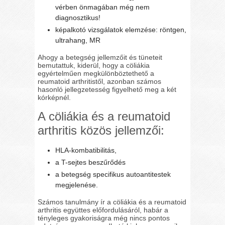
vérben önmagában még nem
diagnosztikus!
képalkotó vizsgálatok elemzése: röntgen,
ultrahang, MR
Ahogy a betegség jellemzőit és tüneteit
bemutattuk, kiderül, hogy a cöliákia
egyértelműen megkülönböztethető a
reumatoid arthritistől, azonban számos
hasonló jellegzetesség figyelhető meg a két
kórképnél.
A cöliákia és a reumatoid
arthritis közös jellemzői:
HLA-kombatibilitás,
a T-sejtes beszűrődés
a betegség specifikus autoantitestek
megjelenése.
Számos tanulmány ír a cöliákia és a reumatoid
arthritis együttes előfordulásáról, habár a
tényleges gyakoriságra még nincs pontos