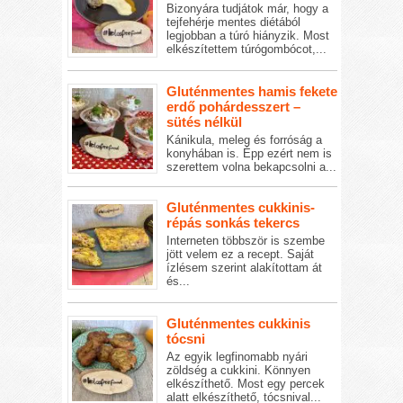
Bizonyára tudjátok már, hogy a
tejfehérje mentes diétából
legjobban a túró hiányzik. Most
elkészítettem túrógombócot,...
Gluténmentes hamis fekete
erdő pohárdesszert –
sütés nélkül
Kánikula, meleg és forróság a
konyhában is. Épp ezért nem is
szerettem volna bekapcsolni a...
Gluténmentes cukkinis-
répás sonkás tekercs
Interneten többször is szembe
jött velem ez a recept. Saját
ízlésem szerint alakítottam át
és...
Gluténmentes cukkinis
tócsni
Az egyik legfinomabb nyári
zöldség a cukkini. Könnyen
elkészíthető. Most egy percek
alatt elkészíthető, tócsnival...