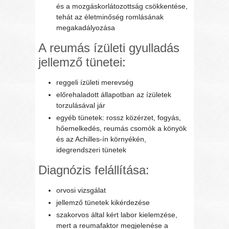
és a mozgáskorlátozottság csökkentése,
tehát az életminőség romlásának
megakadályozása
A reumás ízületi gyulladás
jellemző tünetei:
reggeli ízületi merevség
előrehaladott állapotban az ízületek
torzulásával jár
egyéb tünetek: rossz közérzet, fogyás,
hőemelkedés, reumás csomók a könyök
és az Achilles-ín környékén,
idegrendszeri tünetek
Diagnózis felállítása:
orvosi vizsgálat
jellemző tünetek kikérdezése
szakorvos által kért labor kielemzése,
mert a reumafaktor megjelenése a