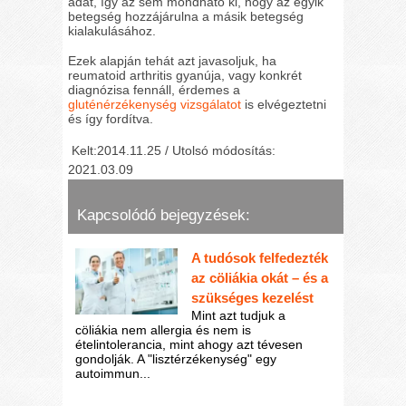
adat, így az sem mondható ki, hogy az egyik
betegség hozzájárulna a másik betegség
kialakulásához.
Ezek alapján tehát azt javasoljuk, ha
reumatoid arthritis gyanúja, vagy konkrét
diagnózisa fennáll, érdemes a
gluténérzékenység vizsgálatot
is elvégeztetni
és így fordítva.
Kelt:2014.11.25 / Utolsó módosítás:
2021.03.09
Kapcsolódó bejegyzések:
A tudósok felfedezték
az cöliákia okát – és a
szükséges kezelést
Mint azt tudjuk a
cöliákia nem allergia és nem is
ételintolerancia, mint ahogy azt tévesen
gondolják. A "lisztérzékenység" egy
autoimmun...