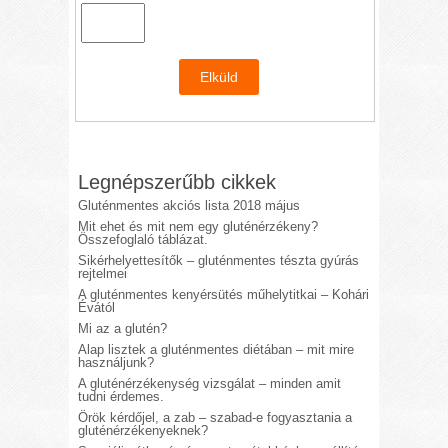
Legnépszerűbb cikkek
Gluténmentes akciós lista 2018 május
Mit ehet és mit nem egy gluténérzékeny?
Összefoglaló táblázat.
Sikérhelyettesítők – gluténmentes tészta gyúrás
rejtelmei
A gluténmentes kenyérsütés műhelytitkai – Kohári
Évától
Mi az a glutén?
Alap lisztek a gluténmentes diétában – mit mire
használjunk?
A gluténérzékenység vizsgálat – minden amit
tudni érdemes.
Örök kérdőjel, a zab – szabad-e fogyasztania a
gluténérzékenyeknek?