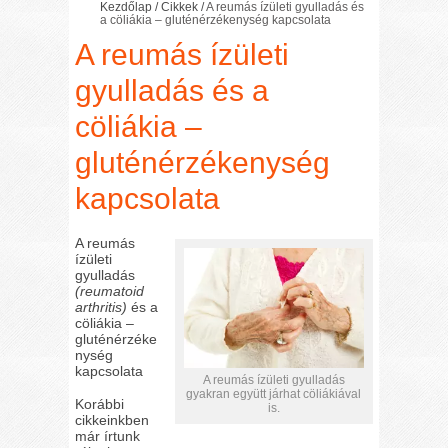
Kezdőlap
/
Cikkek
/
A reumás ízületi gyulladás és
a cöliákia – gluténérzékenység kapcsolata
A reumás ízületi
gyulladás és a
cöliákia –
gluténérzékenység
kapcsolata
A reumás
ízületi
gyulladás
(reumatoid
arthritis)
és a
cöliákia –
gluténérzéke
nység
kapcsolata
A reumás ízületi gyulladás
gyakran együtt járhat cöliákiával
Korábbi
is.
cikkeinkben
már írtunk