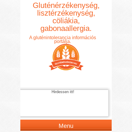
Gluténérzékenység,
lisztérzékenység,
cöliákia,
gabonaallergia.
A gluténintolerancia információs
portálja.
Hirdessen itt!
Menu