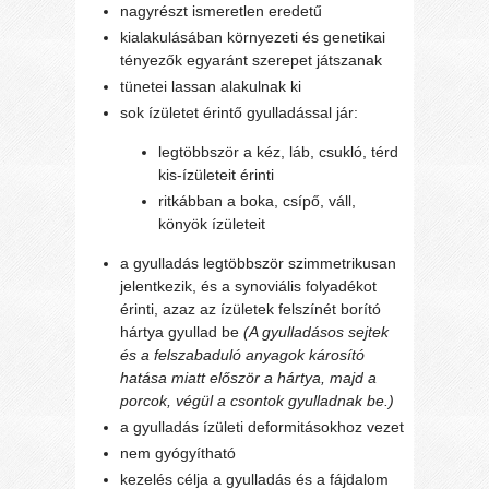
nagyrészt ismeretlen eredetű
kialakulásában környezeti és genetikai
tényezők egyaránt szerepet játszanak
tünetei lassan alakulnak ki
sok ízületet érintő gyulladással jár:
legtöbbször a kéz, láb, csukló, térd
kis-ízületeit érinti
ritkábban a boka, csípő, váll,
könyök ízületeit
a gyulladás legtöbbször szimmetrikusan
jelentkezik, és a synoviális folyadékot
érinti, azaz az ízületek felszínét borító
hártya gyullad be
(A gyulladásos sejtek
és a felszabaduló anyagok károsító
hatása miatt először a hártya, majd a
porcok, végül a csontok gyulladnak be.)
a gyulladás ízületi deformitásokhoz vezet
nem gyógyítható
kezelés célja a gyulladás és a fájdalom