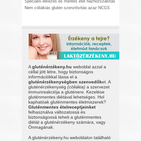
Speciális étkezés és mentes étel házhozszállítás
Nem cöliákiás glutén szenzitivitás azaz NCGS
A
gluténérzékeny.hu
weboldal azzal a
céllal jött létre, hogy biztonságos
információkkal lássa el a
gluténérzékenységben szenvedők
et. A
gluténérzékenység
(cöliákia)
a szervezet
immunreakciója a gluténere. Kezelése
gluténmentes diétával lehetséges. Hol
kaphatóak gluténmentes élelmiszerek?
Gluténmentes ételreceptjeinket
felhasználva változatossá és
biztonságossá teheti a gluténmentes
diétát a gluténérzékeny számára, vagy
Önmagának.
A gluténérzékeny.hu weboldalon található