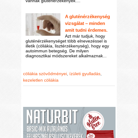
vannak gluténérzékenyek....
A gluténérzékenység
vizsgálat – minden
amit tudni érdemes.
Azt már tudjuk, hogy
gluténérzékenységet több elnevezéssel is
illetik (cöliákia, lisztérzékenység), hogy egy
autoimmun betegség. De milyen
diagnosztikai módszereket alkalmaznak...
cöliákia szövődményei
,
ízületi gyulladás
,
kezeletlen cöliákia