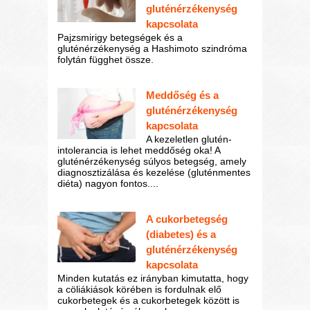
gluténérzékenység
kapcsolata
Pajzsmirigy betegségek és a
gluténérzékenység a Hashimoto szindróma
folytán függhet össze.
Meddőség és a
gluténérzékenység
kapcsolata
A kezeletlen glutén-
intolerancia is lehet meddőség oka! A
gluténérzékenység súlyos betegség, amely
diagnosztizálása és kezelése (gluténmentes
diéta) nagyon fontos....
A cukorbetegség
(diabetes) és a
gluténérzékenység
kapcsolata
Minden kutatás ez irányban kimutatta, hogy
a cöliákiások körében is fordulnak elő
cukorbetegek és a cukorbetegek között is