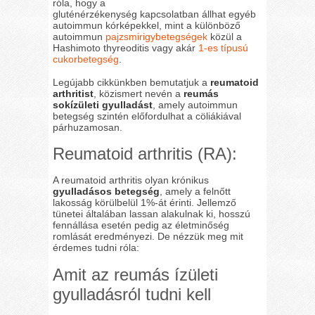
róla, hogy a
gluténérzékenység kapcsolatban állhat egyéb
autoimmun kórképekkel, mint a különböző
autoimmun
pajzsmirigybetegségek
közül a
Hashimoto thyreoditis vagy akár
1-es típusú
cukorbetegség
.
Legújabb cikkünkben bemutatjuk a
reumatoid
arthritist
, közismert nevén a
reumás
sokízületi gyulladást
, amely autoimmun
betegség szintén előfordulhat a cöliákiával
párhuzamosan.
Reumatoid arthritis (RA):
A reumatoid arthritis olyan krónikus
gyulladásos betegség
, amely a felnőtt
lakosság körülbelül 1%-át érinti. Jellemző
tünetei általában lassan alakulnak ki, hosszú
fennállása esetén pedig az életminőség
romlását eredményezi. De nézzük meg mit
érdemes tudni róla:
Amit az reumás ízületi
gyulladásról tudni kell