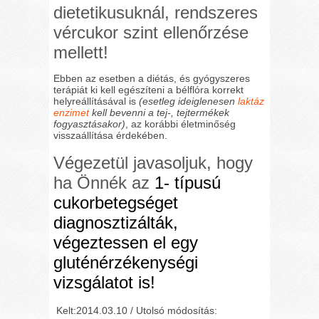
dietetikusuknál, rendszeres
vércukor szint ellenőrzése
mellett!
Ebben az esetben a diétás, és gyógyszeres
terápiát ki kell egészíteni a bélflóra korrekt
helyreállításával is
(esetleg ideiglenesen
laktáz
enzimet
kell bevenni a tej-, tejtermékek
fogyasztásakor)
, az korábbi életminőség
visszaállítása érdekében.
Végezetül javasoljuk, hogy
ha Önnék az
1- típusú
cukorbetegséget
diagnosztizálták,
végeztessen el egy
gluténérzékenységi
vizsgálatot is!
Kelt:2014.03.10 / Utolsó módosítás: