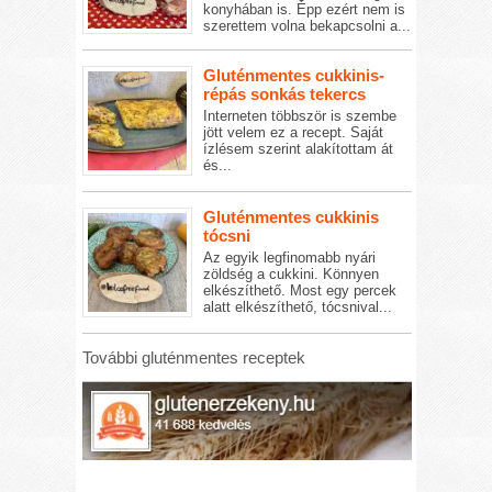
konyhában is. Épp ezért nem is
szerettem volna bekapcsolni a...
Gluténmentes cukkinis-
répás sonkás tekercs
Interneten többször is szembe
jött velem ez a recept. Saját
ízlésem szerint alakítottam át
és...
Gluténmentes cukkinis
tócsni
Az egyik legfinomabb nyári
zöldség a cukkini. Könnyen
elkészíthető. Most egy percek
alatt elkészíthető, tócsnival...
További gluténmentes receptek