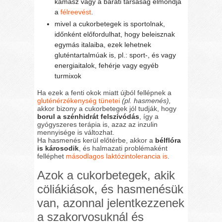
kamasz vagy a baráti társaság elmondja
a
félreevést
.
mivel a cukorbetegek is sportolnak,
időnként előfordulhat, hogy beleisznak
egymás italaiba, ezek lehetnek
gluténtartalmúak is, pl.: sport-, és vagy
energiaitalok, fehérje vagy egyéb
turmixok
Ha ezek a fenti okok miatt újból fellépnek a
gluténérzékenység tünetei
(pl. hasmenés),
akkor bizony a cukorbetegek jól tudják, hogy
borul a szénhidrát felszívódás
, így a
gyógyszeres terápia is, azaz az inzulin
mennyisége is változhat.
Ha hasmenés kerül előtérbe, akkor a
bélflóra
is károsodik
, és halmazati problémaként
felléphet
másodlagos laktózintolerancia is
.
Azok a cukorbetegek, akik
cöliákiások, és hasmenésük
van, azonnal jelentkezzenek
a szakorvosuknál és