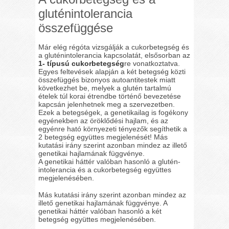
gluténintolerancia
összefüggése
Már elég régóta vizsgálják a cukorbetegség és
a gluténintolerancia kapcsolatát, elsősorban az
1- típusú cukorbetegség
re vonatkoztatva.
Egyes feltevések alapján a két betegség közti
összefüggés bizonyos autoantitestek miatt
következhet be, melyek a glutén tartalmú
ételek túl korai étrendbe történő bevezetése
kapcsán jelenhetnek meg a szervezetben.
Ezek a betegségek, a genetikailag is fogékony
egyénekben az öröklődési hajlam, és az
egyénre ható környezeti tényezők segíthetik a
2 betegség együttes megjelenését! Más
kutatási irány szerint azonban mindez az illető
genetikai hajlamának függvénye.
A genetikai háttér valóban hasonló a glutén-
intolerancia és a cukorbetegség együttes
megjelenésében.
Más kutatási irány szerint azonban mindez az
illető genetikai hajlamának függvénye. A
genetikai háttér valóban hasonló a két
betegség együttes megjelenésében.