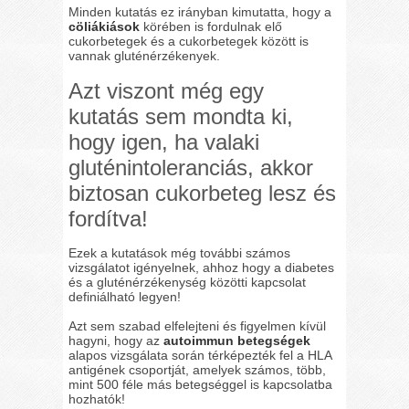
Minden kutatás ez irányban kimutatta, hogy a
cöliákiások
körében is fordulnak elő
cukorbetegek és a cukorbetegek között is
vannak gluténérzékenyek.
Azt viszont még egy
kutatás sem mondta ki,
hogy igen, ha valaki
gluténintoleranciás, akkor
biztosan cukorbeteg lesz és
fordítva!
Ezek a kutatások még további számos
vizsgálatot igényelnek, ahhoz hogy a diabetes
és a gluténérzékenység közötti kapcsolat
definiálható legyen!
Azt sem szabad elfelejteni és figyelmen kívül
hagyni, hogy az
autoimmun betegségek
alapos vizsgálata során térképezték fel a HLA
antigének csoportját, amelyek számos, több,
mint 500 féle más betegséggel is kapcsolatba
hozhatók!