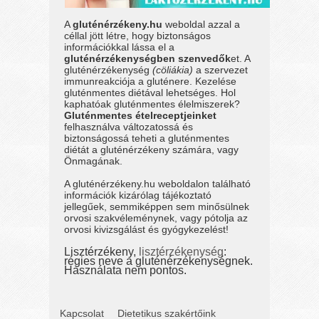
A
gluténérzékeny.hu
weboldal azzal a
céllal jött létre, hogy biztonságos
információkkal lássa el a
gluténérzékenységben szenvedők
et. A
gluténérzékenység
(cöliákia)
a szervezet
immunreakciója a gluténere. Kezelése
gluténmentes diétával lehetséges. Hol
kaphatóak gluténmentes élelmiszerek?
Gluténmentes ételreceptjeinket
felhasználva változatossá és
biztonságossá teheti a gluténmentes
diétát a gluténérzékeny számára, vagy
Önmagának.
A gluténérzékeny.hu weboldalon található
információk kizárólag tájékoztató
jellegűek, semmiképpen sem minősülnek
orvosi szakvéleménynek, vagy pótolja az
orvosi kivizsgálást és gyógykezelést!
Lisztérzékeny,
lisztérzékenység
:
régies neve a gluténérzékenységnek.
Használata nem pontos.
Kapcsolat
Dietetikus szakértőink