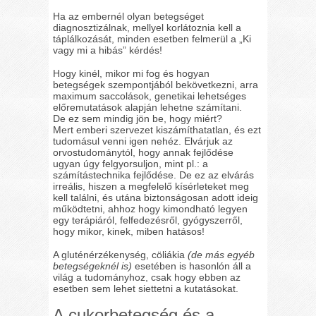
Ha az embernél olyan betegséget
diagnosztizálnak, mellyel korlátoznia kell a
táplálkozását, minden esetben felmerül a „Ki
vagy mi a hibás” kérdés!
Hogy kinél, mikor mi fog és hogyan
betegségek szempontjából bekövetkezni, arra
maximum saccolások, genetikai lehetséges
előremutatások alapján lehetne számítani.
De ez sem mindig jön be, hogy miért?
Mert emberi szervezet kiszámíthatatlan, és ezt
tudomásul venni igen nehéz. Elvárjuk az
orvostudománytól, hogy annak fejlődése
ugyan úgy felgyorsuljon, mint pl.: a
számítástechnika fejlődése. De ez az elvárás
irreális, hiszen a megfelelő kísérleteket meg
kell találni, és utána biztonságosan adott ideig
működtetni, ahhoz hogy kimondható legyen
egy terápiáról, felfedezésről, gyógyszerről,
hogy mikor, kinek, miben hatásos!
A gluténérzékenység, cöliákia
(de más egyéb
betegségeknél is)
esetében is hasonlón áll a
világ a tudományhoz, csak hogy ebben az
esetben sem lehet siettetni a kutatásokat.
A cukorbetegség és a