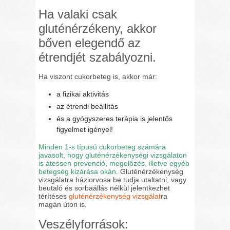
Ha valaki csak
gluténérzékeny, akkor
bőven elegendő az
étrendjét szabályozni.
Ha viszont cukorbeteg is, akkor már:
a fizikai aktivitás
az étrendi beállítás
és a gyógyszeres terápia is jelentős
figyelmet igényel!
Minden 1-s típusú cukorbeteg számára
javasolt, hogy gluténérzékenységi vizsgálaton
is átessen prevenció, megelőzés, illetve egyéb
betegség kizárása okán
. Gluténérzékenység
vizsgálatra háziorvosa be tudja utaltatni, vagy
beutaló és sorbaállás nélkül jelentkezhet
térítéses
gluténérzékenység vizsgálat
ra
magán úton is.
Veszélyforrások: