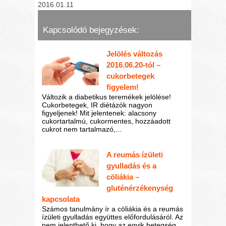
2016.01.11
Kapcsolódó bejegyzések:
Jelölés változás
2016.06.20-tól –
cukorbetegek
figyelem!
Változik a diabetikus teremékek jelölése!
Cukorbetegek, IR diétázók nagyon
figyeljenek! Mit jelentenek: alacsony
cukortartalmú, cukormentes, hozzáadott
cukrot nem tartalmazó,...
A reumás ízületi
gyulladás és a
cöliákia –
gluténérzékenység
kapcsolata
Számos tanulmány ír a cöliákia és a reumás
ízületi gyulladás együttes előfordulásáról. Az
nem jelenthető ki, hogy az egyik betegség...