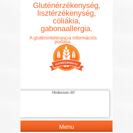
Gluténérzékenység,
lisztérzékenység,
cöliákia,
gabonaallergia.
A gluténintolerancia információs
portálja.
Hirdessen itt!
Menu