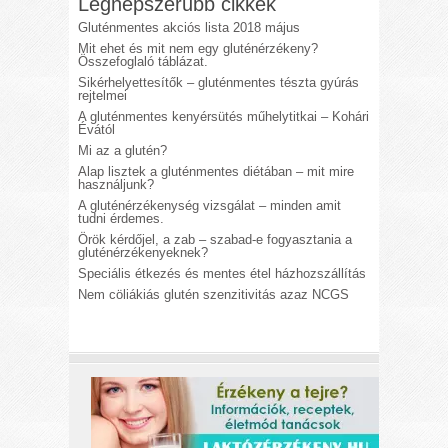
Legnépszerűbb cikkek
Gluténmentes akciós lista 2018 május
Mit ehet és mit nem egy gluténérzékeny?
Összefoglaló táblázat.
Sikérhelyettesítők – gluténmentes tészta gyúrás
rejtelmei
A gluténmentes kenyérsütés műhelytitkai – Kohári
Évától
Mi az a glutén?
Alap lisztek a gluténmentes diétában – mit mire
használjunk?
A gluténérzékenység vizsgálat – minden amit
tudni érdemes.
Örök kérdőjel, a zab – szabad-e fogyasztania a
gluténérzékenyeknek?
Speciális étkezés és mentes étel házhozszállítás
Nem cöliákiás glutén szenzitivitás azaz NCGS