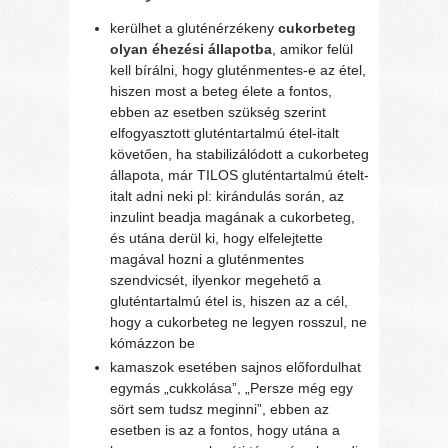
kerülhet a gluténérzékeny
cukorbeteg
olyan éhezési állapotba
, amikor felül
kell bírálni, hogy gluténmentes-e az étel,
hiszen most a beteg élete a fontos,
ebben az esetben szükség szerint
elfogyasztott gluténtartalmú étel-italt
követően, ha stabilizálódott a cukorbeteg
állapota, már TILOS gluténtartalmú ételt-
italt adni neki pl: kirándulás során, az
inzulint beadja magának a cukorbeteg,
és utána derül ki, hogy elfelejtette
magával hozni a gluténmentes
szendvicsét, ilyenkor megehető a
gluténtartalmú étel is, hiszen az a cél,
hogy a cukorbeteg ne legyen rosszul, ne
kómázzon be
kamaszok esetében sajnos előfordulhat
egymás „cukkolása”, „Persze még egy
sört sem tudsz meginni”, ebben az
esetben is az a fontos, hogy utána a