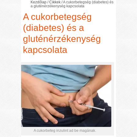
Kezdőlap
/
Cikkek
/
A cukorbetegség (diabetes) és
a gluténérzékenység kapcsolata
A cukorbetegség
(diabetes) és a
gluténérzékenység
kapcsolata
A cukorbeteg inzulint ad be magának.