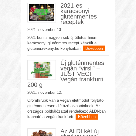
2021-es
karácsonyi
gluténmentes
receptek
2021. november 13.
2021-ben is nagyon sok új ötletes finom
karácsonyi gluténmtes recept készült a
glutenerzekeny.hu konyháiban.
Bővebben
Új gluténmentes
vegán “virsli” –
JUST VEG!
Vegán frankfurti
200 g
2021. november 12.
Örömhírübk van a vegán életmódot folytató
gluténmentesen diétázó olvasóinknak. Az
országos bolthálózattal rendelkező ALDI-ban
kapható a vegán frankfurti.
Bővebben
Az ALDI két új