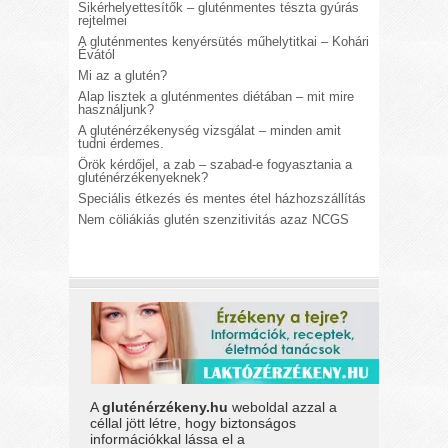
Sikérhelyettesítők – gluténmentes tészta gyúrás
rejtelmei
A gluténmentes kenyérsütés műhelytitkai – Kohári
Évától
Mi az a glutén?
Alap lisztek a gluténmentes diétában – mit mire
használjunk?
A gluténérzékenység vizsgálat – minden amit
tudni érdemes.
Örök kérdőjel, a zab – szabad-e fogyasztania a
gluténérzékenyeknek?
Speciális étkezés és mentes étel házhozszállítás
Nem cöliákiás glutén szenzitivitás azaz NCGS
A
gluténérzékeny.hu
weboldal azzal a
céllal jött létre, hogy biztonságos
információkkal lássa el a