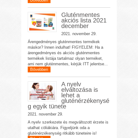
Bővebben
Gluténmentes
akciós lista 2021
december
2021. november 29.
Árengedményes gluténmentes termékek
máskor? Innen indulhat! FIGYELEM: Ha a
árengedményes és akciós gluténmentes
termékek listája tartalmaz olyan terméket,
ami nem gluténmentes, kérjük ITT jelentse...
Bővebben
A nyelv
elváltozása is
lehet a
gluténérzékenysé
g egyik tünete
2021. november 29.
A nyelv szerkezete és megváltozott érzete is
utalhat cöliákiára. Figyeljünk oda a
gluténérzékenység ritkább tüneteire is!