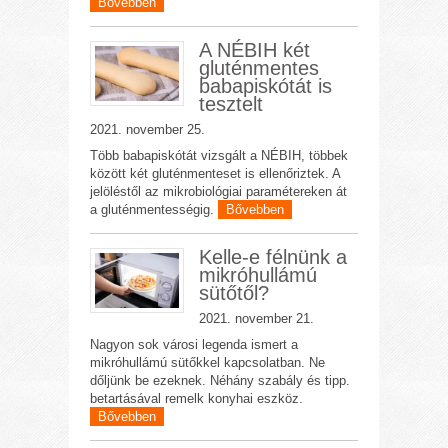
Bővebben
A NÉBIH két
gluténmentes
babapiskótát is
tesztelt
2021. november 25.
Több babapiskótát vizsgált a NÉBIH, többek
között két gluténmenteset is ellenőriztek. A
jelöléstől az mikrobiológiai paramétereken át
a gluténmentességig.
Bővebben
Kelle-e félnünk a
mikróhullámú
sütőtől?
2021. november 21.
Nagyon sok városi legenda ismert a
mikróhullámú sütőkkel kapcsolatban. Ne
dőljünk be ezeknek. Néhány szabály és tipp.
betartásával remelk konyhai eszköz.
Bővebben