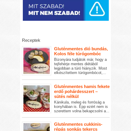
Receptek
Gluténmentes dió bundás,
Kolos féle túrógombóc
Bizonyára tudjátok már, hogy a
tejfehérje mentes diétából
legjobban a túró hiányzik. Most
elkészítettem túrógombócot,...
Gluténmentes hamis fekete
erdő pohárdesszert –
sütés nélkül
Kánikula, meleg és forróság a
konyhában is. Épp ezért nem is
szerettem volna bekapcsolni a...
Gluténmentes cukkinis-
répás sonkás tekercs