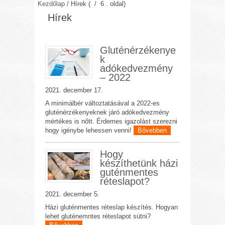
Kezdőlap
/
Hírek
( / 6 . oldal)
Hírek
Gluténérzékenye
k
adókedvezmény
– 2022
2021. december 17.
A minimálbér változtatásával a 2022-es
gluténérzékenyeknek járó adókedvezmény
mértékes is nőtt. Érdemes igazolást szerezni
hogy igénybe lehessen venni!
Bővebben
Hogy
készíthetünk házi
guténmentes
réteslapot?
2021. december 5.
Házi gluténmentes réteslap készítés. Hogyan
lehet gluténemntes réteslapot sütni?