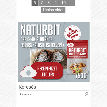
6
7
8
9
10
»
Utolsó oldal
Keresés