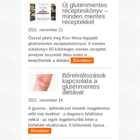
Új gluténmentes
recepteskönyv –
minden mentes
receptekkel
2021. november 21.
Ősszel jelent meg Kiss Mona legújabb
gluténmentes recepteskönmyve: A mentes
sütiskönyv 60 különleges mentes recepttel,
amelyek összetett diéta estén is
beépíthetőek a diétába
Bővebben
Bőrelváltozások
kapcsolata a
gluténmentes
diétával
2021. november 16.
A gyomor-, bélrendszeri tünetek megjelenése
előtt már évekkel - a diagnózis felállítása
nélkül - az egyik legjellemzőbb lehet a
bőrfelület elváltozása. A bőrtünetek típusa...
Bővebben