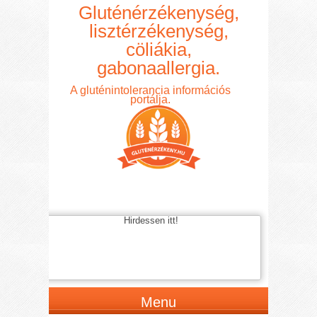
Gluténérzékenység,
lisztérzékenység,
cöliákia,
gabonaallergia.
A gluténintolerancia információs
portálja.
Hirdessen itt!
Menu