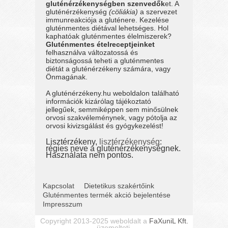
gluténérzékenységben szenvedők
et. A
gluténérzékenység
(cöliákia)
a szervezet
immunreakciója a gluténere. Kezelése
gluténmentes diétával lehetséges. Hol
kaphatóak gluténmentes élelmiszerek?
Gluténmentes ételreceptjeinket
felhasználva változatossá és
biztonságossá teheti a gluténmentes
diétát a gluténérzékeny számára, vagy
Önmagának.
A gluténérzékeny.hu weboldalon található
információk kizárólag tájékoztató
jellegűek, semmiképpen sem minősülnek
orvosi szakvéleménynek, vagy pótolja az
orvosi kivizsgálást és gyógykezelést!
Lisztérzékeny,
lisztérzékenység
:
régies neve a gluténérzékenységnek.
Használata nem pontos.
Kapcsolat
Dietetikus szakértőink
Gluténmentes termék akció bejelentése
Impresszum
Copyright 2013-2025 weboldalt a
FaXuniL Kft.
üzemelteti.