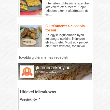
Interneten többször is szembe
jött velem ez a recept. Saját
ízlésem szerint alakítottam át
és...
Gluténmentes cukkinis
tócsni
Az egyik legfinomabb nyári
zöldség a cukkini. Könnyen
elkészíthető. Most egy percek
alatt elkészíthető, tócsnival...
További gluténmentes receptek
Hírlevél feliratkozás
Vezetéknév
*