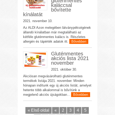
gluténmentes
kaláccsal
bővítette
kínálatát
2021. november 10.
Az ALDI Azon melegében látványpékségének
állandó kínálatban már megtalálható az
kétféle gluténmentes kalács is. Részletes
allergén és tápérték adatok itt.
Bővebben
Gluténmentes
akciós lista 2021
november
2021. október 30.
Akciósan megvásárolható gluténmentes
termékek listája 2021. november. Minden
hónapan indítunk egy új akciós listát, amelyet
hetente több alkalommal is bővítünk a
megjelenő akciós újságokban...
Bővebben
« Első oldal
«
2
3
4
5