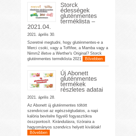
Storck
édességek
gluténmentes
terméklista –
2021.04.
2021. április 30.
Szeretné megtudni, hogy gluténmentes-e a
Merci csoki, vagy a Toffifee, a Mamba vagy a
Nimm2 illetve a Werther's Original? Storck
gluténmentes terméklista 2021
Bővebben
Új Abonett
gluténmentes
termékek
részletes adatai
2021. április 28.
Az Abonett új gluténmentes töltött
szendvicsei az egészségtudatos, a napi
kalória bevitelre figyelő fogyasztókra
összpontosít. Kirándulásra, tízóraira a
hagyományos szendvics helyett kiválóak!
Bővebben