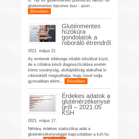
is. Tej- és gluténmentes piskóta és laktóz- és
gluténmentes baconos buci - azon...
Bővebben
Gluténmentes
hízókúra
gondolatok a
roboráló étrendről
2021. május 21.
Az emberek többsége inkább túlsúllyal küzd,
de a cöliákia késői diagnosztizálása esetén
kóros soványság, alultápláltság alakulhat ki
cikkünkből megtudhatja, hogy mivel tudja
gyorsabban elérni...
Bővebben
Érdekes adatok a
gluténérzékenysé
gről – 2021.05
KSH
2021. május 17.
Néhány érdekes statisztikai adat a
gluténérzékenységgel kapcsolatban a ksh.hu