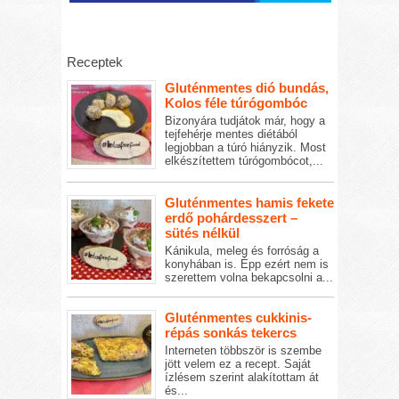
Receptek
Gluténmentes dió bundás,
Kolos féle túrógombóc
Bizonyára tudjátok már, hogy a
tejfehérje mentes diétából
legjobban a túró hiányzik. Most
elkészítettem túrógombócot,...
Gluténmentes hamis fekete
erdő pohárdesszert –
sütés nélkül
Kánikula, meleg és forróság a
konyhában is. Épp ezért nem is
szerettem volna bekapcsolni a...
Gluténmentes cukkinis-
répás sonkás tekercs
Interneten többször is szembe
jött velem ez a recept. Saját
ízlésem szerint alakítottam át
és...