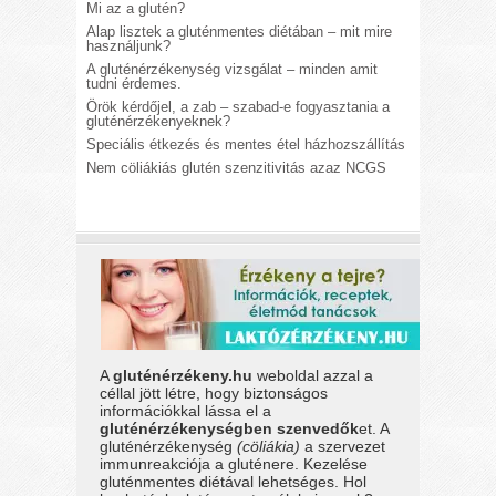
Mi az a glutén?
Alap lisztek a gluténmentes diétában – mit mire
használjunk?
A gluténérzékenység vizsgálat – minden amit
tudni érdemes.
Örök kérdőjel, a zab – szabad-e fogyasztania a
gluténérzékenyeknek?
Speciális étkezés és mentes étel házhozszállítás
Nem cöliákiás glutén szenzitivitás azaz NCGS
A
gluténérzékeny.hu
weboldal azzal a
céllal jött létre, hogy biztonságos
információkkal lássa el a
gluténérzékenységben szenvedők
et. A
gluténérzékenység
(cöliákia)
a szervezet
immunreakciója a gluténere. Kezelése
gluténmentes diétával lehetséges. Hol