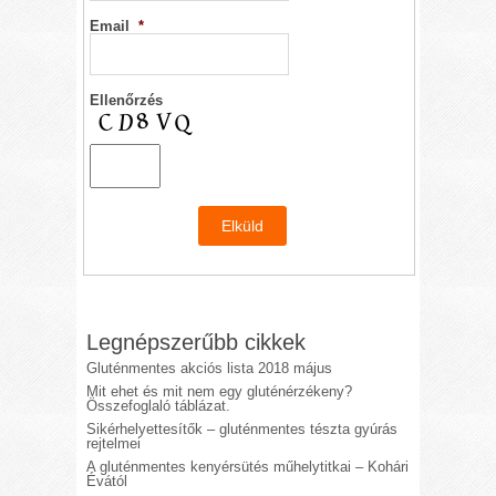
Email
*
Ellenőrzés
Legnépszerűbb cikkek
Gluténmentes akciós lista 2018 május
Mit ehet és mit nem egy gluténérzékeny?
Összefoglaló táblázat.
Sikérhelyettesítők – gluténmentes tészta gyúrás
rejtelmei
A gluténmentes kenyérsütés műhelytitkai – Kohári
Évától