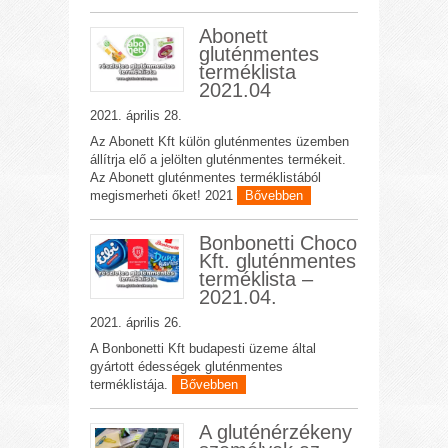
Abonett
gluténmentes
terméklista
2021.04
2021. április 28.
Az Abonett Kft külön gluténmentes üzemben
állítrja elő a jelölten gluténmentes termékeit.
Az Abonett gluténmentes terméklistából
megismerheti őket! 2021
Bővebben
Bonbonetti Choco
Kft. gluténmentes
terméklista –
2021.04.
2021. április 26.
A Bonbonetti Kft budapesti üzeme által
gyártott édességek gluténmentes
terméklistája.
Bővebben
A gluténérzékeny