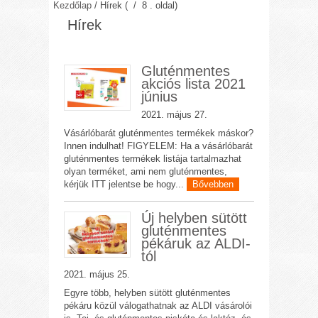
Kezdőlap
/
Hírek
( / 8 . oldal)
Hírek
Gluténmentes
akciós lista 2021
június
2021. május 27.
Vásárlóbarát gluténmentes termékek máskor?
Innen indulhat! FIGYELEM: Ha a vásárlóbarát
gluténmentes termékek listája tartalmazhat
olyan terméket, ami nem gluténmentes,
kérjük ITT jelentse be hogy...
Bővebben
Új helyben sütött
gluténmentes
pékáruk az ALDI-
tól
2021. május 25.
Egyre több, helyben sütött gluténmentes
pékáru közül válogathatnak az ALDI vásárolói