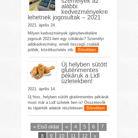
személyek az
alábbi
kedvezményekre
lehetnek jogosultak – 2021
2021. április 24.
Milyen kedvezmények igénybevételére
jogosult 2021-ben egy cöliákiás? Személyi
adókedvezmény, emelt összegű családi
pótlék, közétkeztetés stb.
Bővebben
Új helyben sütött
gluténmentes
pékáruk a Lidl
üzletekben!
2021. április 14.
Új friss, helyben sütött gluténmentes pékáruk
most már a Lidl üzletek ben is! Összetevők
és tápérték adatok részletesen
Bővebben
« Első oldal
«
4
5
6
7
8
9
10
11
12
»