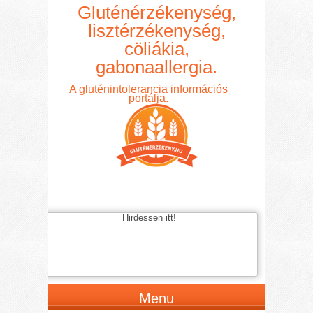
Gluténérzékenység,
lisztérzékenység,
cöliákia,
gabonaallergia.
A gluténintolerancia információs
portálja.
Hirdessen itt!
Menu