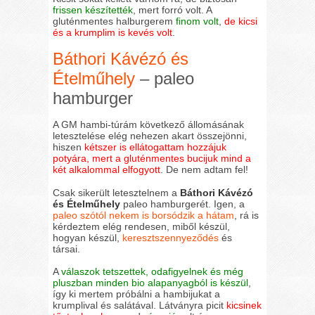
frissen készítették
, mert forró volt. A
gluténmentes halburgerem
finom volt
,
de kicsi
és a krumplim is kevés volt
.
Báthori Kávézó és
Ételműhely
– paleo
hamburger
A GM hambi-túrám következő állomásának
letesztelése elég nehezen akart összejönni,
hiszen
kétszer is ellátogattam hozzájuk
potyára, mert a gluténmentes bucijuk mind a
két alkalommal elfogyott
. De nem adtam fel!
Csak sikerült letesztelnem a
Báthori Kávézó
és Ételműhely
paleo hamburgerét. Igen, a
paleo szótól nekem is borsódzik a hátam
, rá is
kérdeztem elég rendesen, miből készül,
hogyan készül,
keresztszennyeződés
és
társai.
A
válaszok tetszettek, odafigyelnek és még
pluszban minden bio alapanyagból is készül
,
így ki mertem próbálni a hambijukat a
krumplival és salátával. Látványra picit
kicsinek