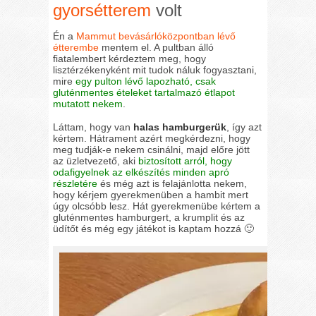
gyorsétterem
volt
Én a
Mammut bevásárlóközpontban lévő
étterembe
mentem el. A pultban álló
fiatalembert kérdeztem meg, hogy
lisztérzékenyként mit tudok náluk fogyasztani,
mire
egy pulton lévő lapozható, csak
gluténmentes ételeket tartalmazó étlapot
mutatott nekem
.
Láttam, hogy van
halas hamburgerük
, így azt
kértem. Hátrament azért megkérdezni, hogy
meg tudják-e nekem csinálni, majd előre jött
az üzletvezető, aki
biztosított arról, hogy
odafigyelnek az elkészítés minden apró
részletére
és még azt is felajánlotta nekem,
hogy kérjem gyerekmenüben a hambit mert
úgy olcsóbb lesz. Hát gyerekmenübe kértem a
gluténmentes hamburgert, a krumplit és az
üdítőt és még egy játékot is kaptam hozzá 🙂