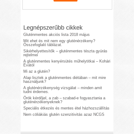
Legnépszerűbb cikkek
Gluténmentes akciós lista 2018 május
Mit ehet és mit nem egy gluténérzékeny?
Összefoglaló táblázat.
Sikérhelyettesítők – gluténmentes tészta gyúrás
rejtelmei
A gluténmentes kenyérsütés műhelytitkai – Kohári
Évától
Mi az a glutén?
Alap lisztek a gluténmentes diétában – mit mire
használjunk?
A gluténérzékenység vizsgálat – minden amit
tudni érdemes.
Örök kérdőjel, a zab – szabad-e fogyasztania a
gluténérzékenyeknek?
Speciális étkezés és mentes étel házhozszállítás
Nem cöliákiás glutén szenzitivitás azaz NCGS