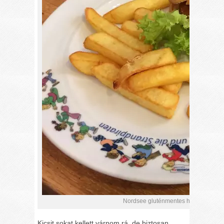
Nordsee gluténmentes halburger – ki
Kicsit sokat kellett várnom rá, de biztosan