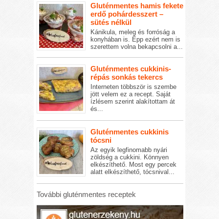
Gluténmentes hamis fekete
erdő pohárdesszert –
sütés nélkül
Kánikula, meleg és forróság a
konyhában is. Épp ezért nem is
szerettem volna bekapcsolni a...
Gluténmentes cukkinis-
répás sonkás tekercs
Interneten többször is szembe
jött velem ez a recept. Saját
ízlésem szerint alakítottam át
és...
Gluténmentes cukkinis
tócsni
Az egyik legfinomabb nyári
zöldség a cukkini. Könnyen
elkészíthető. Most egy percek
alatt elkészíthető, tócsnival...
További gluténmentes receptek