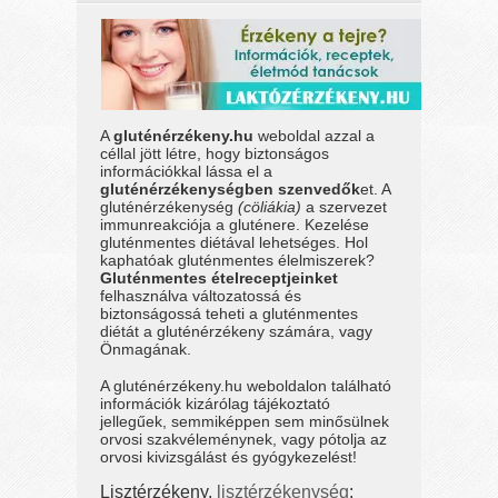
A
gluténérzékeny.hu
weboldal azzal a
céllal jött létre, hogy biztonságos
információkkal lássa el a
gluténérzékenységben szenvedők
et. A
gluténérzékenység
(cöliákia)
a szervezet
immunreakciója a gluténere. Kezelése
gluténmentes diétával lehetséges. Hol
kaphatóak gluténmentes élelmiszerek?
Gluténmentes ételreceptjeinket
felhasználva változatossá és
biztonságossá teheti a gluténmentes
diétát a gluténérzékeny számára, vagy
Önmagának.
A gluténérzékeny.hu weboldalon található
információk kizárólag tájékoztató
jellegűek, semmiképpen sem minősülnek
orvosi szakvéleménynek, vagy pótolja az
orvosi kivizsgálást és gyógykezelést!
Lisztérzékeny,
lisztérzékenység
: