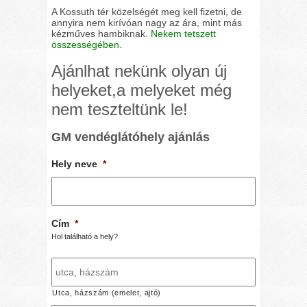
A Kossuth tér közelségét meg kell fizetni, de
annyira nem kirívóan nagy az ára, mint más
kézműves hambiknak.
Nekem tetszett
összességében
.
Ajánlhat nekünk olyan új
helyeket,a melyeket még
nem teszteltünk le!
GM vendéglátóhely ajánlás
Hely neve
*
Cím
*
Hol található a hely?
Utca, házszám (emelet, ajtó)