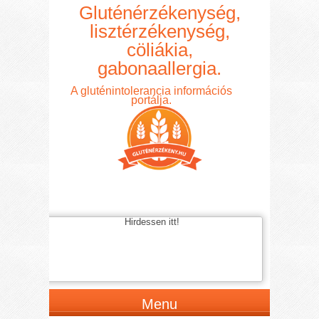
Gluténérzékenység,
lisztérzékenység,
cöliákia,
gabonaallergia.
A gluténintolerancia információs
portálja.
Hirdessen itt!
Menu