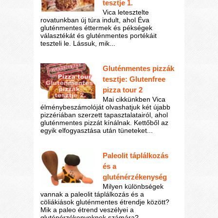
tesztje 1.
Vica letesztelte
rovatunkban új túra indult, ahol Éva
gluténmentes éttermek és pékségek
választékát és gluténmentes portékáit
teszteli le. Lássuk, mik...
Gluténmentes pizzák
tesztje: Glutenfree
pizza tour 2
Mai cikkünkben Vica
élménybeszámolóját olvashatjuk két újabb
pizzériában szerzett tapasztalatairól, ahol
gluténmentes pizzát kínálnak. Kettőből az
egyik elfogyasztása után tüneteket...
Paleolit táplálkozás
és a
gluténérzékenység
Milyen különbségek
vannak a paleolit táplálkozás és a
cöliákiások gluténmentes étrendje között?
Mik a paleo étrend veszélyei a
gluténérzékenyeknek számára?...