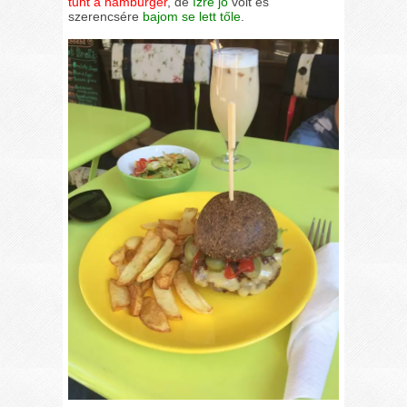
tűnt a hamburger
, de
ízre jó
volt és
szerencsére
bajom se lett tőle
.