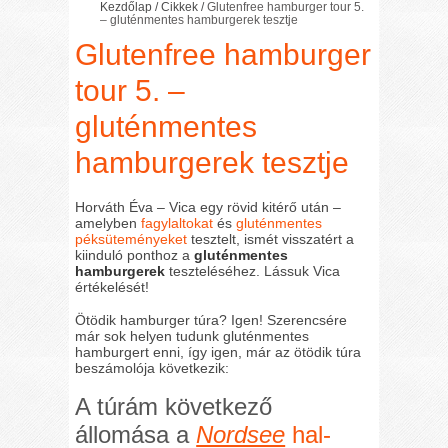
Kezdőlap
/
Cikkek
/
Glutenfree hamburger tour 5.
– gluténmentes hamburgerek tesztje
Glutenfree hamburger
tour 5. –
gluténmentes
hamburgerek tesztje
Horváth Éva – Vica egy rövid kitérő után –
amelyben
fagylaltokat
és
gluténmentes
péksüteményeket
tesztelt, ismét visszatért a
kiinduló ponthoz a
gluténmentes
hamburgerek
teszteléséhez. Lássuk Vica
értékelését!
Ötödik hamburger túra? Igen! Szerencsére
már sok helyen tudunk gluténmentes
hamburgert enni, így igen, már az ötödik túra
beszámolója következik:
A túrám következő
állomása a
Nordsee
hal-