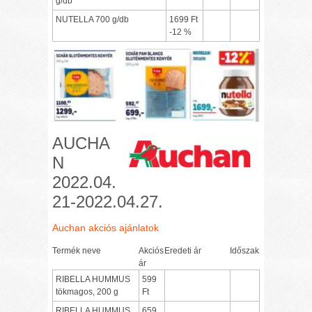
g/db
NUTELLA 700 g/db
1699 Ft
-12 %
AUCHA
N
2022.04.
21-2022.04.27.
Auchan akciós ajánlatok
Termék neve
Akciós
Eredeti ár
Időszak
ár
RIBELLA HUMMUS
599
tökmagos, 200 g
Ft
RIBELLA HUMMUS
659