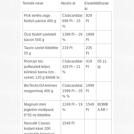
Termék neve
Akciós ár
Eredeti
Időszak
ár
Pick sertés,vagy
Clubcarddal:
829
füstízű párizsi 400 g
699 Ft – 15
Ft
%
Öcsi füstölt szeletelt
1399 Ft – 26
1899
bacon 500 g
%
Ft
Tauris szelet többféle
219 Ft
235
55 g
Ft
RiceUp! bio
Clubcarddal:
419
05.11-
puffasztott teljes
329 Ft – 21
Ft
ig
kiőrlésű barna rizs -
%
szelet, 120 g többfé le
BioTechUSA krémes
Clubcarddal:
1999
mogyoróvaj 400 g
1599 Ft – 20
Ft
% %
Magnum mini
1249 Ft – 19
1549
BOMB
jégkrém multipack
%
Ft
A ÁR !
6*55 ml többféle
Nescafé Classic
1549 Ft
Instant kávé 200