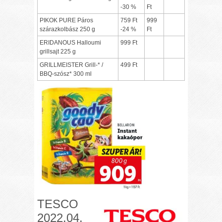
-30 %
Ft
PIKOK PURE Páros
759 Ft
999
szárazkolbász 250 g
-24 %
Ft
ERIDANOUS Halloumi
999 Ft
grillsajt 225 g
GRILLMEISTER Grill-* /
499 Ft
BBQ-szósz* 300 ml
TESCO
2022.04.