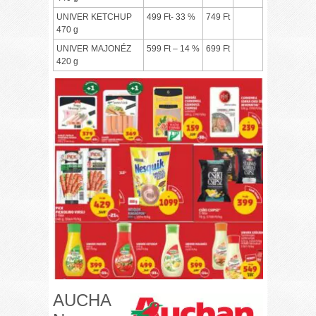
UNIVER KETCHUP
499 Ft- 33 %
749 Ft
470 g
UNIVER MAJONÉZ
599 Ft – 14 %
699 Ft
420 g
AUCHA