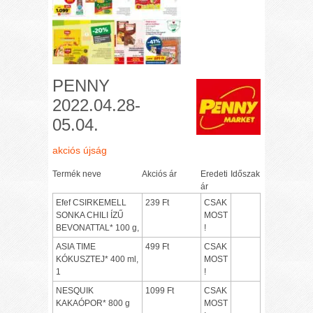
PENNY
2022.04.28-
05.04.
akciós újság
Termék neve
Akciós ár
Eredeti
Időszak
ár
Efef CSIRKEMELL
239 Ft
CSAK
SONKA CHILI ÍZŰ
MOST
BEVONATTAL* 100 g,
!
ASIA TIME
499 Ft
CSAK
KÓKUSZTEJ* 400 ml,
MOST
1
!
NESQUIK
1099 Ft
CSAK
KAKAÓPOR* 800 g
MOST