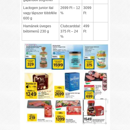
gajándék bögrével
Lactogen junior ital
2699 Ft – 12
3099
vagy tápszer többféle
%
Ft
600 g
Hamánek üveges
Clubcarddal:
499
bébimenű 230 g
375 Ft – 24
Ft
%