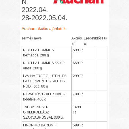
N
2022.04.
28-2022.05.04.
Auchan akciós ajánlatok
Termék neve
Akciós
Eredeti
Időszak
ár
ár
RIBELLA HUMMUS
599 Ft
tökmagos, 200 g
RIBELLA HUMMUS 659 Ft
659 Ft
olasz, 200 g
LAVINA FREE GLUTÉN- ÉS
299 Ft
LAKTÓZMENTES SAJTOS
RÚD Ft/db, 80 g
PÁPAI HÚS GRILL SNACK
799 Ft
többféle, 400 g
TAURIS ZIPSER
1499
GRILLKOLBÁSZ
Ft
SZARVASHÚSSAL 330 g,
FINONIMO BAROMFI
599 Ft