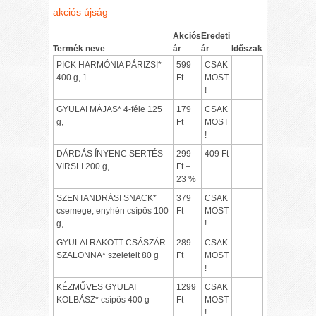
akciós újság
Akciós
Eredeti
Termék neve
ár
ár
Időszak
PICK HARMÓNIA PÁRIZSI*
599
CSAK
400 g, 1
Ft
MOST
!
GYULAI MÁJAS* 4-féle 125
179
CSAK
g,
Ft
MOST
!
DÁRDÁS ÍNYENC SERTÉS
299
409 Ft
VIRSLI 200 g,
Ft –
23 %
SZENTANDRÁSI SNACK*
379
CSAK
csemege, enyhén csípős 100
Ft
MOST
g,
!
GYULAI RAKOTT CSÁSZÁR
289
CSAK
SZALONNA* szeletelt 80 g
Ft
MOST
!
KÉZMŰVES GYULAI
1299
CSAK
KOLBÁSZ* csípős 400 g
Ft
MOST
!