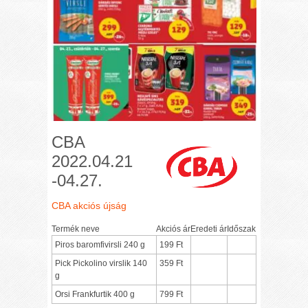
CBA
2022.04.21
-04.27.
CBA akciós újság
Termék neve
Akciós ár
Eredeti ár
Időszak
Piros baromfivirsli 240 g
199 Ft
Pick Pickolino virslik 140
359 Ft
g
Orsi Frankfurtik 400 g
799 Ft