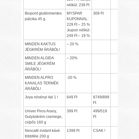
nélkül: 239 Ft
Biopont gluténmentes
MYSPAR
309 Ft
pálcika 45 g
KUPONNAL:
229 Ft – 25 %
,kupon nélkül:
249 Ft – 19 %
MINDEN KAKTUS
– 20 %
JÉGKRÉM ÁRÁBÓL!
MINDEN ALGIDA
– 20%
SMILE JÉGKRÉM
ÁRÁBÓL!
MINDEN ALPRO
-20 %
KANALAS TERMÉK
ÁRÁBÓL!
Joya növényi ital 1 l
649 Ft
8749/899
Ft
Univer Piros Arany,
399 Ft
499/519
Gulyáskrém csemege,
Ft
csípős 160 g
Nescafé instant kávé
1399 Ft
CSAK !
többféle 200 g