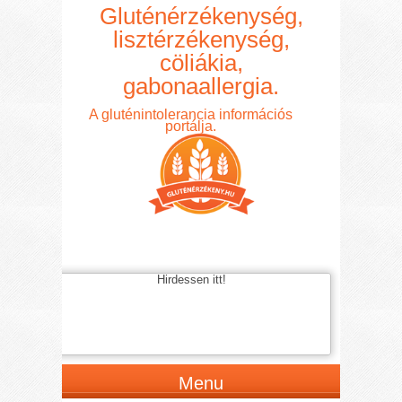
Gluténérzékenység,
lisztérzékenység,
cöliákia,
gabonaallergia.
A gluténintolerancia információs
portálja.
Hirdessen itt!
Menu