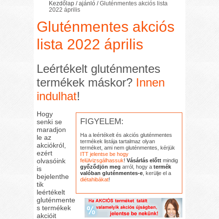
Kezdőlap
/
ajánló
/
Gluténmentes akciós lista
2022 április
Gluténmentes akciós
lista 2022 április
Leértékelt gluténmentes
termékek máskor?
Innen
indulhat
!
Hogy
FIGYELEM:
senki se
maradjon
Ha a leértékelt és akciós gluténmentes
le az
termékek listája tartalmaz olyan
akciókról,
terméket, ami nem gluténmentes, kérjük
ezért
ITT jelentse be hogy
olvasóink
felülvizsgálhassuk
!
Vásárlás előtt
mindig
győződjön meg
arról, hogy a
termék
is
valóban gluténmentes-e
, kerülje el a
bejelenthe
diétahibákat
!
tik
leértékelt
gluténmente
s termékek
akcióit