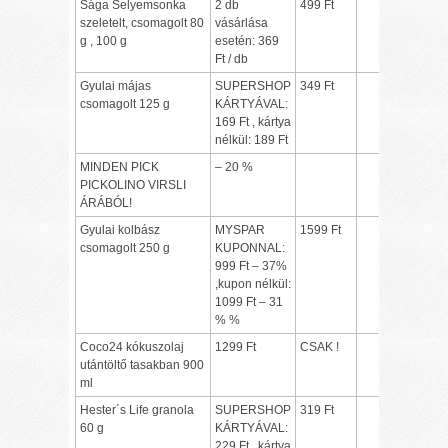
Sága Selyemsonka
2 db
499 Ft
szeletelt, csomagolt 80
vásárlása
g , 100 g
esetén: 369
Ft / db
Gyulai májas
SUPERSHOP
349 Ft
csomagolt 125 g
KÁRTYÁVAL:
169 Ft , kártya
nélkül: 189 Ft
MINDEN PICK
– 20 %
PICKOLINO VIRSLI
ÁRÁBÓL!
Gyulai kolbász
MYSPAR
1599 Ft
csomagolt 250 g
KUPONNAL:
999 Ft – 37%
,kupon nélkül:
1099 Ft – 31
% %
Coco24 kókuszolaj
1299 Ft
CSAK !
utántöltő tasakban 900
ml
Hester´s Life granola
SUPERSHOP
319 Ft
60 g
KÁRTYÁVAL:
229 Ft , kártya