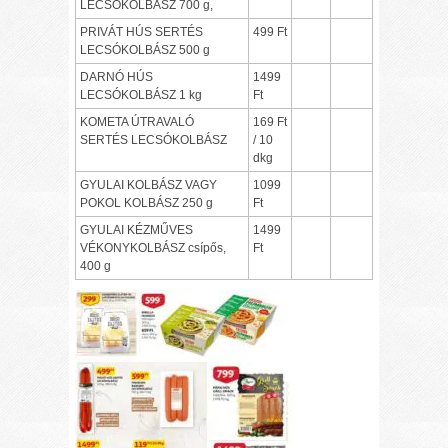
LECSÓKOLBÁSZ 700 g,
PRIVÁT HÚS SERTÉS
499 Ft
LECSÓKOLBÁSZ 500 g
DARNÓ HÚS
1499
LECSÓKOLBÁSZ 1 kg
Ft
KOMETA ÚTRAVALÓ
169 Ft
SERTÉS LECSÓKOLBÁSZ
/ 10
dkg
GYULAI KOLBÁSZ VAGY
1099
POKOL KOLBÁSZ 250 g
Ft
GYULAI KÉZMŰVES
1499
VÉKONYKOLBÁSZ csípős,
Ft
400 g