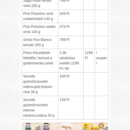
Sága Füstli sertés
799 Ft
virsli 280 g
Pick Pickolino virsli
349 Ft
csirkehúsból 140 g
Pick Pickolino sertés
379 Ft
virsli 140 g
Schär Pan Blanco
799 Ft
kenyér 250 g
Polcz Készételek
2 db
1299
/
többféle / keresd a
vásárlása
Ft
szuper
gluténmentes jelet!
esetén:1199
/
Ft / db
Sunvita
109 Ft
gyümölcsszelet
málna-goji,trópusi-
chia 30 g
Sunvita
139 Ft
gyümölcsszelet
intense
narancs,málna 30 g