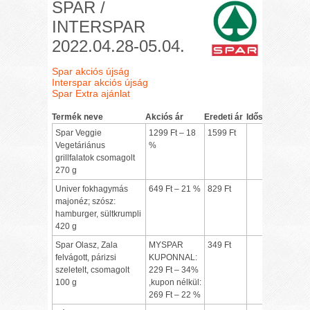
SPAR /
INTERSPAR
2022.04.28-05.04.
Spar akciós újság
Interspar akciós újság
Spar Extra ajánlat
Termék neve
Akciós ár
Eredeti ár
Időszak
Spar Veggie
1299 Ft – 18
1599 Ft
Vegetáriánus
%
grillfalatok csomagolt
270 g
Univer fokhagymás
649 Ft – 21 %
829 Ft
majonéz; szósz:
hamburger, sültkrumpli
420 g
Spar Olasz, Zala
MYSPAR
349 Ft
felvágott, párizsi
KUPONNAL:
szeletelt, csomagolt
229 Ft – 34%
100 g
,kupon nélkül:
269 Ft – 22 %