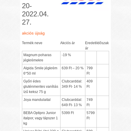
20-
2022.04.
27.
akciós újság
Termék neve
Akciós ár
Eredeti
Időszak
ár
Magnum poharas
-19 %
jégkrémekre
Algida Smile jégkrém
639 Ft – 20 %
799
6*50 ml
Ft
Győri édes
Clubcarddal:
409
gluténmentes vaníliás
349 Ft- 14 %
Ft
ízű keksz 75 g
Joya mandulaital
Clubcarddal:
749
649 Ft- 13 %
Ft
BEBA Optipro Junior
5399 Ft
5799
italpor, vagy tápszer 1
Ft
kg