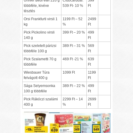
Univer Bébi étel 220 g
Clubcarddal:
599
többféle, kivéve
539 Ft- 10 %
Ft
tésztés
Orsi Frankfurti virsli 1
1199 Ft – 52
2499
kg
%
Ft
Pick Pickolino virsli
399 Ft – 20 %
499
140 g
Ft
Pick szeletelt párizsi
389 Ft – 31 %
569
többféle 100 g
Ft
Pick Szalametti 70 g
469 Ft -21 %
639
többféle
Ft
Wiesbauer Túra
1099 Ft
1199
felvágott 400 g
Ft
Sága Selyemsonka
389 Ft – 22 %
499
100 g többféle
Ft
Pick Rákóczi szalámi
2299 Ft – 14
2699
400 g
%
Ft