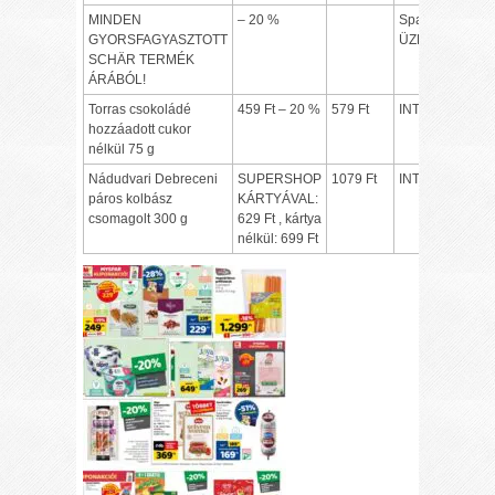
MINDEN
– 20 %
Spar EXTRA
GYORSFAGYASZTOTT
ÜZLETEKBEN!
SCHÄR TERMÉK
ÁRÁBÓL!
Torras csokoládé
459 Ft – 20 %
579 Ft
INTERSPAR !
hozzáadott cukor
nélkül 75 g
Nádudvari Debreceni
SUPERSHOP
1079 Ft
INTERSPAR !
páros kolbász
KÁRTYÁVAL:
csomagolt 300 g
629 Ft , kártya
nélkül: 699 Ft