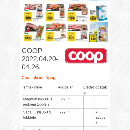
COOP
2022.04.20-
04.26.
Coop akciós újság
Termék neve
Akciós ár
Eredeti
Időszak
ár
Magnum impulzus
549 Ft
jégkrém többféle
Sága Füstli 350 g
799 Ft
/
többféle
szuper
/