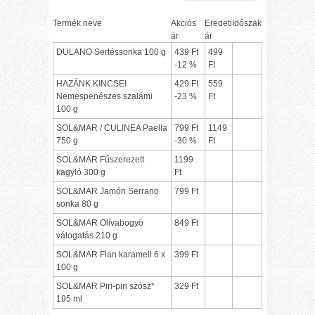
Termék neve
Akciós
Eredeti
Időszak
ár
ár
DULANO Sertéssonka 100 g
439 Ft
499
-12 %
Ft
HAZÁNK KINCSEI
429 Ft
559
Nemespenészes szalámi
-23 %
Ft
100 g
SOL&MAR / CULINEA Paella
799 Ft
1149
750 g
-30 %
Ft
SOL&MAR Fűszerezett
1199
kagyló 300 g
Ft
SOL&MAR Jamón Serrano
799 Ft
sonka 80 g
SOL&MAR Olívabogyó
849 Ft
válogatás 210 g
SOL&MAR Flan karamell 6 x
399 Ft
100 g
SOL&MAR Piri-piri szósz*
329 Ft
195 ml