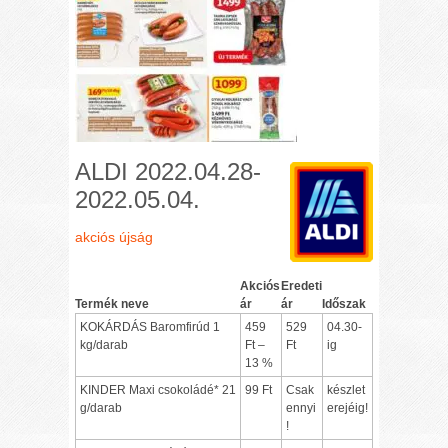
ALDI 2022.04.28-
2022.05.04.
akciós újság
Akciós
Eredeti
Termék neve
ár
ár
Időszak
KOKÁRDÁS Baromfirúd 1
459
529
04.30-
kg/darab
Ft –
Ft
ig
13 %
KINDER Maxi csokoládé* 21
99 Ft
Csak
készlet
g/darab
ennyi
erejéig!
!