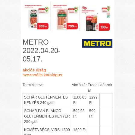
METRO
2022.04.20-
05.17.
akciós újság
szezonális katalógus
Termék neve
Akciós ár
Eredeti
Időszak
ár
SCHÄR GLUTÉNMENTES
1100,85
1299
KENYÉR 240 g/db
Ft
Ft
SCHÄR PAN BLANCO
592,93
599
GLUTÉNMENTES KENYÉR
Ft
Ft
250 g/db
KOMÉTA BÉCSI VIRSLI 800
1899 Ft