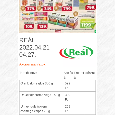
REÁL
2022.04.21-
04.27.
Akciós ajánlatok
Termék neve
Akciós
Eredeti
Időszak
ár
ár
Orsi füstölt sajtos 350 g
599
Ft
Dr Oetker crema Vega 150 g
399
Ft
Univer gulyáskrém
269
csemege,csípős 70 g
Ft