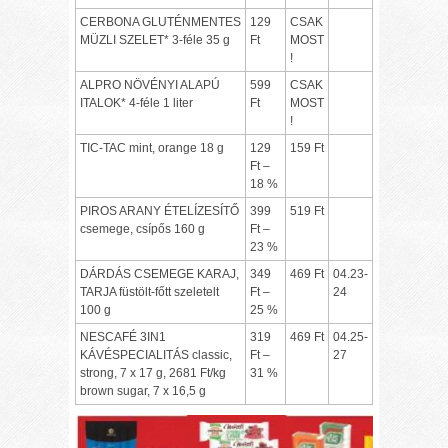
CERBONA GLUTÉNMENTES
129
CSAK
MÜZLI SZELET* 3-féle 35 g
Ft
MOST
!
ALPRO NÖVÉNYI ALAPÚ
599
CSAK
ITALOK* 4-féle 1 liter
Ft
MOST
!
TIC-TAC mint, orange 18 g
129
159 Ft
Ft –
18 %
PIROS ARANY ÉTELÍZESÍTŐ
399
519 Ft
csemege, csípős 160 g
Ft –
23 %
DÁRDÁS CSEMEGE KARAJ,
349
469 Ft
04.23-
TARJA füstölt-főtt szeletelt
Ft –
24
100 g
25 %
NESCAFÉ 3IN1
319
469 Ft
04.25-
KÁVÉSPECIALITÁS classic,
Ft –
27
strong, 7 x 17 g, 2681 Ft/kg
31 %
brown sugar, 7 x 16,5 g