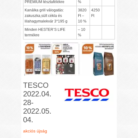
PRÉMIUM tésztafélékre
%
Kanálka grill válogatás:
3820
4250
zakuszka,sült cékla és
Ft –
Ft
lilahagymalekvár 3*195 g
10 %
Minden HESTER’S LIFE
– 10
termékre
%
TESCO
2022.04.
28-
2022.05.
04.
akciós újság