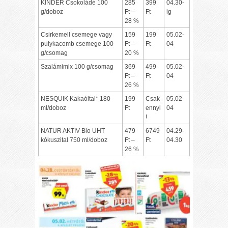
KINDER Csokoládé 100
285
399
04.30-
g/doboz
Ft –
Ft
ig
28 %
Csirkemell csemege vagy
159
199
05.02-
pulykacomb csemege 100
Ft –
Ft
04
g/csomag
20 %
Szalámimix 100 g/csomag
369
499
05.02-
Ft –
Ft
04
26 %
NESQUIK Kakaóital* 180
199
Csak
05.02-
ml/doboz
Ft
ennyi
04
!
NATUR AKTIV Bio UHT
479
6749
04.29-
kókuszital 750 ml/doboz
Ft –
Ft
04.30
26 %