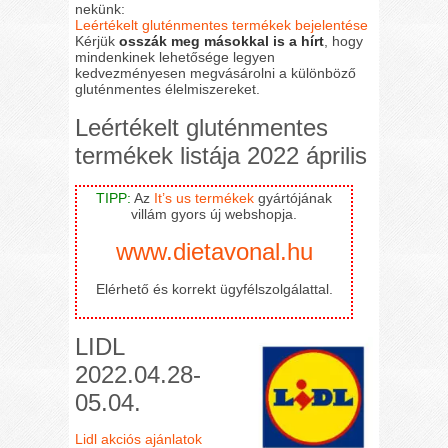
nekünk:
Leértékelt gluténmentes termékek bejelentése
Kérjük
osszák meg másokkal is a hírt
, hogy
mindenkinek lehetősége legyen
kedvezményesen megvásárolni a különböző
gluténmentes élelmiszereket.
Leértékelt gluténmentes
termékek listája 2022 április
TIPP:
Az
It’s us termékek
gyártójának
villám gyors új webshopja.
www.dietavonal.hu
Elérhető és korrekt ügyfélszolgálattal.
LIDL
2022.04.28-
05.04.
Lidl akciós ajánlatok