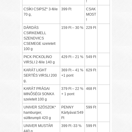
!
CSÍKI CSIPSZ* 3-féle
399 Ft
CSAK
70 g,
MOST
!
DÁRDÁS
159 Ft – 30 %
229 Ft
CSIRKEMELL
SZENDVICS
CSEMEGE szeletelt
100 g
PICK PICKOLINO
429 Ft – 21 %
549 Ft
VIRSLI 2-féle 140 g
KARÁT LIGHT
369 Ft – 41 %
629 Ft
SERTÉS VIRSLI 200
+1 pont
g,
KARÁT PRÁGAI
379 Ft – 22 %
468 Ft
MINŐSÉGI SONKA
+ 1 pont
szeletelt 100 g
UNIVER SZÓSZOK*
PENNY
599 Ft
hamburger,
Kártyával:549
sültkrumpli 420 g
Ft
UNIVER MUSTÁR
399 Ft -33 %
599 Ft
440 g