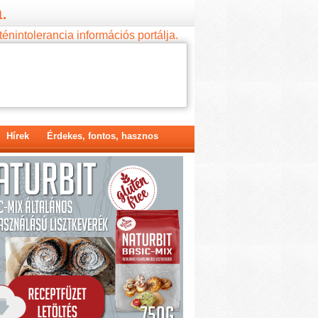
.
ténintolerancia információs portálja.
Hírek
Érdekes, fontos, hasznos