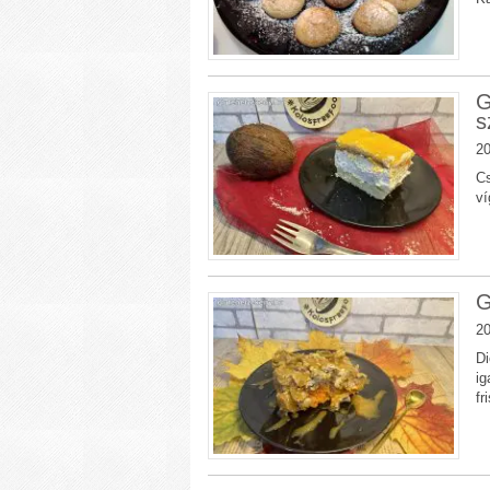
G
s
20
Cs
ví
G
20
Di
ig
fr