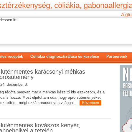
ztérzékenység, cöliákia, gabonaallergia
A glu
dessen itt!
tes receptek
Cöliákia diagnosztizálása és kezelése
Partnereink
luténmentes karácsonyi méhkas
prósütemény
24. december 8.
ég régóta megvan már a méhkas készítő kis eszközöm, és a
lca is hozzá. Most eljutottam oda, hogy apró süteményeket
szítettem, méghozzá karácsonyi ízvilággal....
Bővebben
luténmentes kovászos kenyér,
abpehellyel a tetején