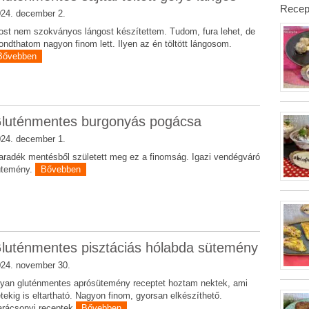
Recep
24. december 2.
st nem szokványos lángost készítettem. Tudom, fura lehet, de
ndthatom nagyon finom lett. Ilyen az én töltött lángosom.
Bővebben
luténmentes burgonyás pogácsa
24. december 1.
radék mentésből született meg ez a finomság. Igazi vendégváró
ütemény.
Bővebben
luténmentes pisztáciás hólabda sütemény
24. november 30.
yan gluténmentes aprósütemény receptet hoztam nektek, ami
tekig is eltartható. Nagyon finom, gyorsan elkészíthető.
rácsonyi receptek
Bővebben