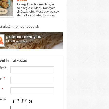
Az egyik legfinomabb nyári
zöldség a cukkini. Könnyen
elkészíthető. Most egy percek
alatt elkészíthető, tócsnival...
i gluténmentes receptek
vél feliratkozás
ékné
v
*
*
őrzé