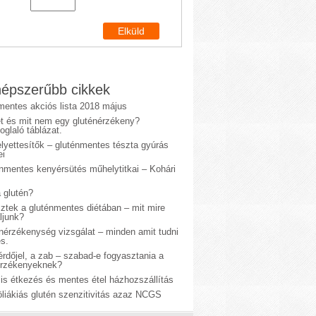
épszerűbb cikkek
mentes akciós lista 2018 május
et és mit nem egy gluténérzékeny?
glaló táblázat.
lyettesítők – gluténmentes tészta gyúrás
ei
énmentes kenyérsütés műhelytitkai – Kohári
 glutén?
sztek a gluténmentes diétában – mit mire
ljunk?
énérzékenység vizsgálat – minden amit tudni
s.
rdőjel, a zab – szabad-e fogyasztania a
érzékenyeknek?
is étkezés és mentes étel házhozszállítás
liákiás glutén szenzitivitás azaz NCGS