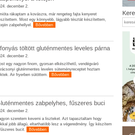
24. december 2.
Kere
ióta rákaptam a kovászra, már rengeteg fajta kenyeret
szítettem. Most egy könnyebb, lágyabb tésztát készítettem,
tején zabpehellyel.
Bővebben
fonyás töltött gluténmentes leveles párna
24. december 2.
st egy nagyon finom, gyorsan elkészíthető, vendégváró
rácsonyi gluténmentes leveles süteményreceptet hoztam
ktek. Air fryerben sütöttem.
Bővebben
luténmentes zabpelyhes, fűszeres buci
24. december 2.
gyon szeretem keverni a liszteket. Azt tapasztaltam hogy
kkal jobb állagú, eltarthatóbb lesz a végeredmény. Így készítem
fűszeres bucit.
Bővebben