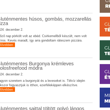
luténmentes húsos, gombás, mozzarellás
izza
24. december 2.
őző nap pörkölt volt az ebéd. Csirkemellből készült, nem volt
íros. Kevés maradt, így arra gondoltam ráteszem pizzára.
Bővebben
luténmentes Burgonya krémleves
olosfreefood módra
24. december 2.
gyon szeretem a burgonyát és a leveseket is. Télvíz idején
kszor fogyasztjuk is itthon, ezerféleképpen elkészítve.
Bővebben
luténmentes sajttal töltött golyó lángos