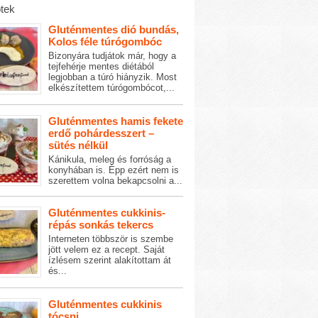
tek
Gluténmentes dió bundás,
Kolos féle túrógombóc
Bizonyára tudjátok már, hogy a
tejfehérje mentes diétából
legjobban a túró hiányzik. Most
elkészítettem túrógombócot,...
Gluténmentes hamis fekete
erdő pohárdesszert –
sütés nélkül
Kánikula, meleg és forróság a
konyhában is. Épp ezért nem is
szerettem volna bekapcsolni a...
Gluténmentes cukkinis-
répás sonkás tekercs
Interneten többször is szembe
jött velem ez a recept. Saját
ízlésem szerint alakítottam át
és...
Gluténmentes cukkinis
tócsni