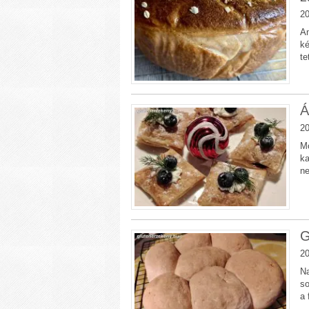
20
Am
ké
te
Á
20
Mo
ka
ne
G
20
Na
so
a 