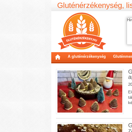
Gluténérzékenység, lis
Hir
A gluténérzékenység
Gluténmen
G
a
20
El
tá
ké
G
z