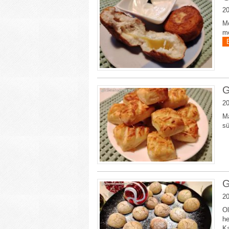
20
Mo
mo
G
20
Ma
s
G
20
Ol
he
Ka