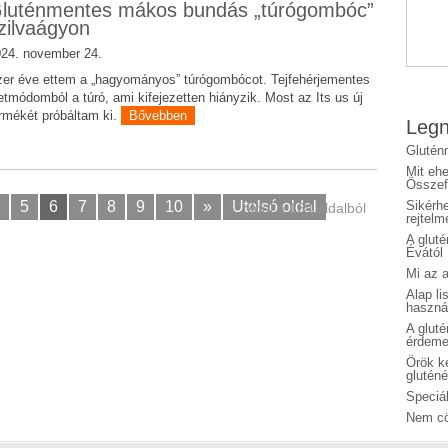
luténmentes mákos bundás „túrógombóc”
zilvaágyon
24. november 24.
er éve ettem a „hagyományos” túrógombócot. Tejfehérjementes
etmódomból a túró, ami kifejezetten hiányzik. Most az Its us új
rmékét próbáltam ki.
Bővebben
Legn
Glutén
Mit eh
Összefo
5
6
7
8
9
10
»
Utolsó oldal
Sikérhe
6. oldal a 164 oldalból
rejtelm
A glut
Évától
Mi az a
Alap li
haszná
A glut
érdeme
Örök ké
glutén
Speciál
Nem cö