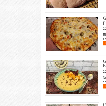
G
p
20
El
zs
G
K
20
Na
so
G