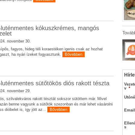
luténmentes kókuszkrémes, mangós
Tovább
zelet
24. november 30.
ípős, fagyos, hideg téli koraestéken igenis csak az hozhat
gaszt, ha nyári ízeket fogyasztunk.
Bővebben
Hírle
luténmentes sütőtökös diós rakott tészta
Vezet
v
*
24. november 29.
Utóné
ós, szilvalekváros rakott tésztát sokszor sütöttem már. Mivel
azán benne vagyunk a sütőtök szezonban és már lehet vásárolni
iss dióbelet is, így jött az...
Bővebben
Email
Ellen
s