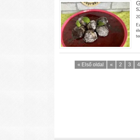
G
s
20
Ez
él
te
« Első oldal
«
2
3
4