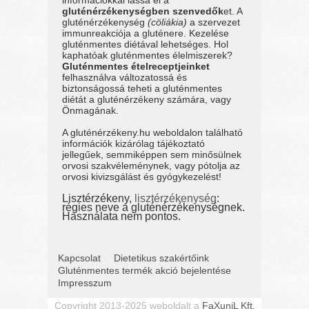
gluténérzékenységben szenvedők
et. A
gluténérzékenység
(cöliákia)
a szervezet
immunreakciója a gluténere. Kezelése
gluténmentes diétával lehetséges. Hol
kaphatóak gluténmentes élelmiszerek?
Gluténmentes ételreceptjeinket
felhasználva változatossá és
biztonságossá teheti a gluténmentes
diétát a gluténérzékeny számára, vagy
Önmagának.
A gluténérzékeny.hu weboldalon található
információk kizárólag tájékoztató
jellegűek, semmiképpen sem minősülnek
orvosi szakvéleménynek, vagy pótolja az
orvosi kivizsgálást és gyógykezelést!
Lisztérzékeny,
lisztérzékenység
:
régies neve a gluténérzékenységnek.
Használata nem pontos.
Kapcsolat
Dietetikus szakértőink
Gluténmentes termék akció bejelentése
Impresszum
Copyright 2013-2025 weboldalt a
FaXuniL Kft.