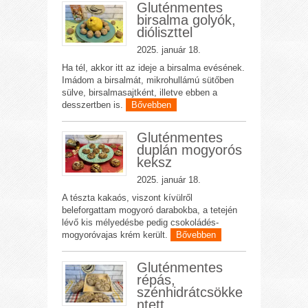
Gluténmentes
birsalma golyók,
dióliszttel
2025. január 18.
Ha tél, akkor itt az ideje a birsalma evésének.
Imádom a birsalmát, mikrohullámú sütőben
sülve, birsalmasajtként, illetve ebben a
desszertben is.
Bővebben
Gluténmentes
duplán mogyorós
keksz
2025. január 18.
A tészta kakaós, viszont kívülről
beleforgattam mogyoró darabokba, a tetején
lévő kis mélyedésbe pedig csokoládés-
mogyoróvajas krém került.
Bővebben
Gluténmentes
répás,
szénhidrátcsökke
ntett