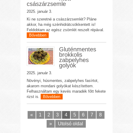
császárzsemle
2025. január 3.
Ki ne szeretné a császárzsemlét? Pláne
akkor, ha még szénhidrátcsökkentett is!
Feldobtam az egész zsömlét reszelt répával.
Bővebben
Gluténmentes
brokkolis
zabpelyhes
golyók
2025. január 3.
Növényi, húsmentes, zabpelyhes fasírtot,
akarom mondani golyókat készítettem.
Felhasználtam egy kevés maradék főtt fekete
rizst is.
Bővebben
«
1
2
3
4
5
6
7
8
»
Utolsó oldal