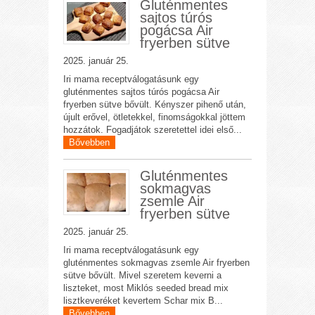
Gluténmentes
sajtos túrós
pogácsa Air
fryerben sütve
2025. január 25.
Iri mama receptválogatásunk egy
gluténmentes sajtos túrós pogácsa Air
fryerben sütve bővült. Kényszer pihenő után,
újult erővel, ötletekkel, finomságokkal jöttem
hozzátok. Fogadjátok szeretettel idei első...
Bővebben
Gluténmentes
sokmagvas
zsemle Air
fryerben sütve
2025. január 25.
Iri mama receptválogatásunk egy
gluténmentes sokmagvas zsemle Air fryerben
sütve bővült. Mivel szeretem keverni a
liszteket, most Miklós seeded bread mix
lisztkeveréket kevertem Schar mix B...
Bővebben