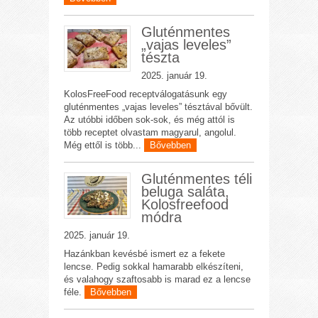
Gluténmentes
„vajas leveles”
tészta
2025. január 19.
KolosFreeFood receptválogatásunk egy
gluténmentes „vajas leveles” tésztával bővült.
Az utóbbi időben sok-sok, és még attól is
több receptet olvastam magyarul, angolul.
Még ettől is több...
Bővebben
Gluténmentes téli
beluga saláta,
Kolosfreefood
módra
2025. január 19.
Hazánkban kevésbé ismert ez a fekete
lencse. Pedig sokkal hamarabb elkészíteni,
és valahogy szaftosabb is marad ez a lencse
féle.
Bővebben