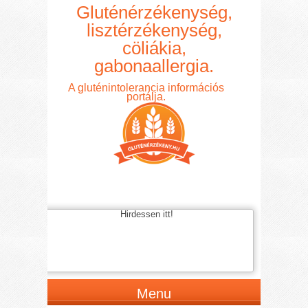
Gluténérzékenység,
lisztérzékenység,
cöliákia,
gabonaallergia.
A gluténintolerancia információs
portálja.
Hirdessen itt!
Menu