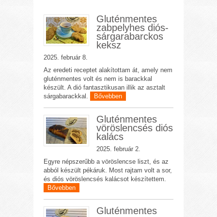
Gluténmentes
zabpelyhes diós-
sárgarabarckos
keksz
2025. február 8.
Az eredeti receptet alakítottam át, amely nem
gluténmentes volt és nem is barackkal
készült. A dió fantasztikusan illik az asztalt
sárgabarackkal.
Bővebben
Gluténmentes
vöröslencsés diós
kalács
2025. február 2.
Egyre népszerűbb a vöröslencse liszt, és az
abból készült pékáruk. Most rajtam volt a sor,
és diós vöröslencsés kalácsot készítettem.
Bővebben
Gluténmentes