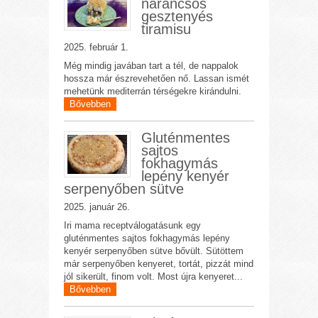
narancsos
gesztenyés
tiramisu
2025. február 1.
Még mindig javában tart a tél, de nappalok
hossza már észrevehetően nő. Lassan ismét
mehetünk mediterrán térségekre kirándulni.
Bővebben
Gluténmentes
sajtos
fokhagymás
lepény kenyér
serpenyőben sütve
2025. január 26.
Iri mama receptválogatásunk egy
gluténmentes sajtos fokhagymás lepény
kenyér serpenyőben sütve bővült. Sütöttem
már serpenyőben kenyeret, tortát, pizzát mind
jól sikerült, finom volt. Most újra kenyeret...
Bővebben