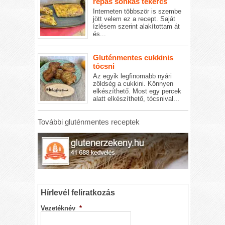
répás sonkás tekercs
Interneten többször is szembe
jött velem ez a recept. Saját
ízlésem szerint alakítottam át
és...
Gluténmentes cukkinis
tócsni
Az egyik legfinomabb nyári
zöldség a cukkini. Könnyen
elkészíthető. Most egy percek
alatt elkészíthető, tócsnival...
További gluténmentes receptek
Hírlevél feliratkozás
Vezetéknév
*