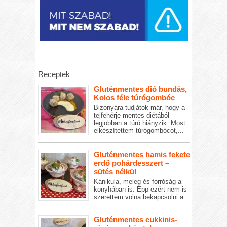
Receptek
Gluténmentes dió bundás,
Kolos féle túrógombóc
Bizonyára tudjátok már, hogy a
tejfehérje mentes diétából
legjobban a túró hiányzik. Most
elkészítettem túrógombócot,...
Gluténmentes hamis fekete
erdő pohárdesszert –
sütés nélkül
Kánikula, meleg és forróság a
konyhában is. Épp ezért nem is
szerettem volna bekapcsolni a...
Gluténmentes cukkinis-