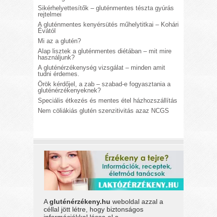
Sikérhelyettesítők – gluténmentes tészta gyúrás
rejtelmei
A gluténmentes kenyérsütés műhelytitkai – Kohári
Évától
Mi az a glutén?
Alap lisztek a gluténmentes diétában – mit mire
használjunk?
A gluténérzékenység vizsgálat – minden amit
tudni érdemes.
Örök kérdőjel, a zab – szabad-e fogyasztania a
gluténérzékenyeknek?
Speciális étkezés és mentes étel házhozszállítás
Nem cöliákiás glutén szenzitivitás azaz NCGS
A
gluténérzékeny.hu
weboldal azzal a
céllal jött létre, hogy biztonságos
információkkal lássa el a