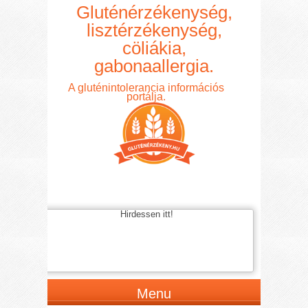
Gluténérzékenység,
lisztérzékenység,
cöliákia,
gabonaallergia.
A gluténintolerancia információs
portálja.
Hirdessen itt!
Menu