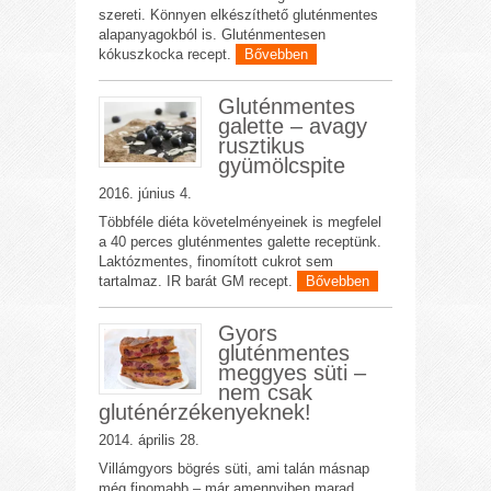
szereti. Könnyen elkészíthető gluténmentes
alapanyagokból is. Gluténmentesen
kókuszkocka recept.
Bővebben
Gluténmentes
galette – avagy
rusztikus
gyümölcspite
2016. június 4.
Többféle diéta követelményeinek is megfelel
a 40 perces gluténmentes galette receptünk.
Laktózmentes, finomított cukrot sem
tartalmaz. IR barát GM recept.
Bővebben
Gyors
gluténmentes
meggyes süti –
nem csak
gluténérzékenyeknek!
2014. április 28.
Villámgyors bögrés süti, ami talán másnap
még finomabb – már amennyiben marad