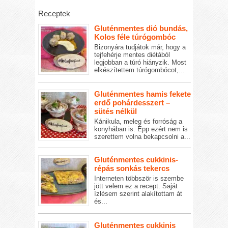
Receptek
Gluténmentes dió bundás,
Kolos féle túrógombóc
Bizonyára tudjátok már, hogy a
tejfehérje mentes diétából
legjobban a túró hiányzik. Most
elkészítettem túrógombócot,...
Gluténmentes hamis fekete
erdő pohárdesszert –
sütés nélkül
Kánikula, meleg és forróság a
konyhában is. Épp ezért nem is
szerettem volna bekapcsolni a...
Gluténmentes cukkinis-
répás sonkás tekercs
Interneten többször is szembe
jött velem ez a recept. Saját
ízlésem szerint alakítottam át
és...
Gluténmentes cukkinis