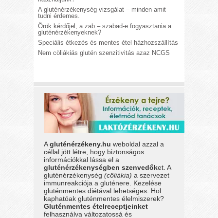
A gluténérzékenység vizsgálat – minden amit
tudni érdemes.
Örök kérdőjel, a zab – szabad-e fogyasztania a
gluténérzékenyeknek?
Speciális étkezés és mentes étel házhozszállítás
Nem cöliákiás glutén szenzitivitás azaz NCGS
A
gluténérzékeny.hu
weboldal azzal a
céllal jött létre, hogy biztonságos
információkkal lássa el a
gluténérzékenységben szenvedők
et. A
gluténérzékenység
(cöliákia)
a szervezet
immunreakciója a gluténere. Kezelése
gluténmentes diétával lehetséges. Hol
kaphatóak gluténmentes élelmiszerek?
Gluténmentes ételreceptjeinket
felhasználva változatossá és