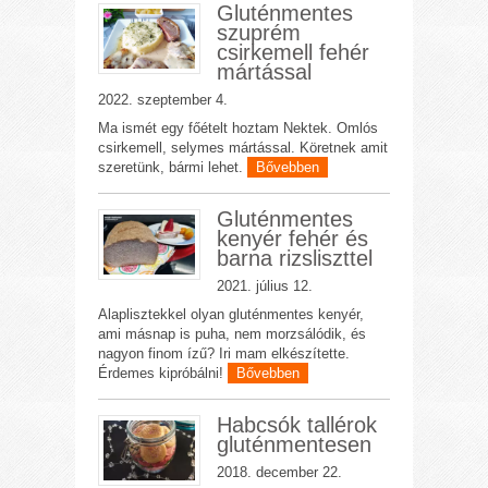
Gluténmentes
szuprém
csirkemell fehér
mártással
2022. szeptember 4.
Ma ismét egy főételt hoztam Nektek. Omlós
csirkemell, selymes mártással. Köretnek amit
szeretünk, bármi lehet.
Bővebben
Gluténmentes
kenyér fehér és
barna rizsliszttel
2021. július 12.
Alaplisztekkel olyan gluténmentes kenyér,
ami másnap is puha, nem morzsálódik, és
nagyon finom ízű? Iri mam elkészítette.
Érdemes kipróbálni!
Bővebben
Habcsók tallérok
gluténmentesen
2018. december 22.