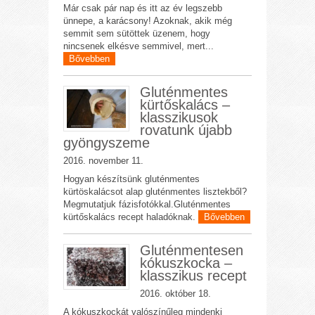
Már csak pár nap és itt az év legszebb
ünnepe, a karácsony! Azoknak, akik még
semmit sem sütöttek üzenem, hogy
nincsenek elkésve semmivel, mert...
Bővebben
Gluténmentes
kürtőskalács –
klasszikusok
rovatunk újabb
gyöngyszeme
2016. november 11.
Hogyan készítsünk gluténmentes
kürtöskalácsot alap gluténmentes lisztekből?
Megmutatjuk fázisfotókkal.Gluténmentes
kürtőskalács recept haladóknak.
Bővebben
Gluténmentesen
kókuszkocka –
klasszikus recept
2016. október 18.
A kókuszkockát valószínűleg mindenki