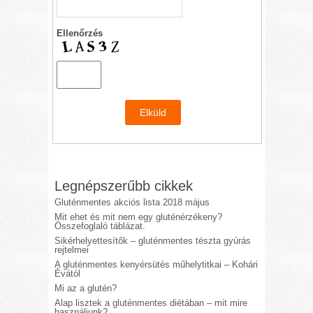
Ellenőrzés
Legnépszerűbb cikkek
Gluténmentes akciós lista 2018 május
Mit ehet és mit nem egy gluténérzékeny?
Összefoglaló táblázat.
Sikérhelyettesítők – gluténmentes tészta gyúrás
rejtelmei
A gluténmentes kenyérsütés műhelytitkai – Kohári
Évától
Mi az a glutén?
Alap lisztek a gluténmentes diétában – mit mire
használjunk?