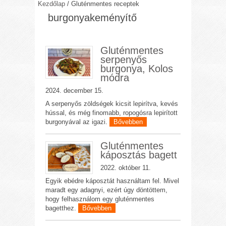
Kezdőlap
/
Gluténmentes receptek
burgonyakeményítő
Gluténmentes
serpenyős
burgonya, Kolos
módra
2024. december 15.
A serpenyős zöldségek kicsit lepirítva, kevés
hússal, és még finomabb, ropogósra lepirított
burgonyával az igazi.
Bővebben
Gluténmentes
káposztás bagett
2022. október 11.
Egyik ebédre káposztát használtam fel. Mivel
maradt egy adagnyi, ezért úgy döntöttem,
hogy felhasználom egy gluténmentes
bagetthez.
Bővebben