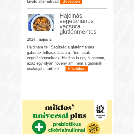
kiváló alternatívát!
Bővebben
Hajdinás
vegetáriánus
vacsora –
glutlénmentes
2014. május 2.
Hajdinára fel! Segítség a gluténmentes
gabonák felhasználására. Nem csak
vegetáriánusoknak! Hajdina is egy állgabona,
azaz egy olyan növény ami nem a gabonák
családjába tartozik,...
Bővebben