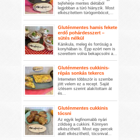
tejfehérje mentes diétából
legjobban a túró hiányzik. Most
elkészítettem túrógombócot,...
Gluténmentes hamis fekete
erdő pohárdesszert –
sütés nélkül
Kánikula, meleg és forróság a
konyhában is. Épp ezért nem is
szerettem volna bekapcsolni a...
Gluténmentes cukkinis-
répás sonkás tekercs
Interneten többször is szembe
jött velem ez a recept. Saját
ízlésem szerint alakítottam át
és...
Gluténmentes cukkinis
tócsni
Az egyik legfinomabb nyári
zöldség a cukkini. Könnyen
elkészíthető. Most egy percek
alatt elkészíthető, tócsnival...