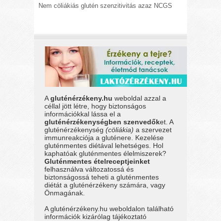
Nem cöliákiás glutén szenzitivitás azaz NCGS
A
gluténérzékeny.hu
weboldal azzal a
céllal jött létre, hogy biztonságos
információkkal lássa el a
gluténérzékenységben szenvedők
et. A
gluténérzékenység
(cöliákia)
a szervezet
immunreakciója a gluténere. Kezelése
gluténmentes diétával lehetséges. Hol
kaphatóak gluténmentes élelmiszerek?
Gluténmentes ételreceptjeinket
felhasználva változatossá és
biztonságossá teheti a gluténmentes
diétát a gluténérzékeny számára, vagy
Önmagának.
A gluténérzékeny.hu weboldalon található
információk kizárólag tájékoztató