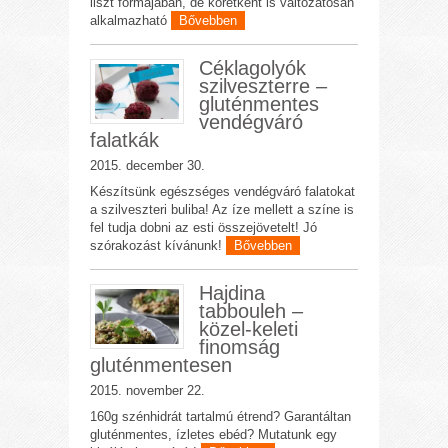
liszt formájában, de köretként is változatosan
alkalmazható
Bővebben
Céklagolyók
szilveszterre –
gluténmentes
vendégváró
falatkák
2015. december 30.
Készítsünk egészséges vendégváró falatokat
a szilveszteri buliba! Az íze mellett a színe is
fel tudja dobni az esti összejövetelt! Jó
szórakozást kívánunk!
Bővebben
Hajdina
tabbouleh –
közel-keleti
finomság
gluténmentesen
2015. november 22.
160g szénhidrát tartalmú étrend? Garantáltan
gluténmentes, ízletes ebéd? Mutatunk egy