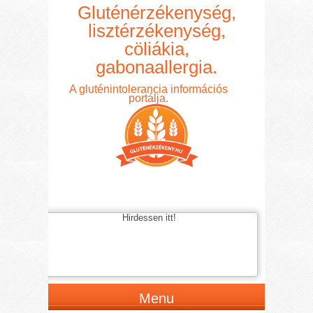
Gluténérzékenység,
lisztérzékenység,
cöliákia,
gabonaallergia.
A gluténintolerancia információs
portálja.
Hirdessen itt!
Menu