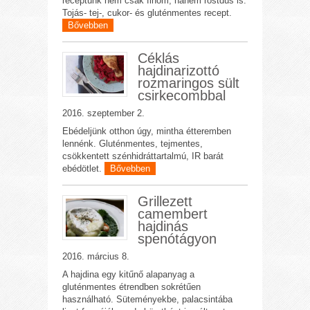
receptünk nem csak finom, hanem rostdús is.
Tojás- tej-, cukor- és gluténmentes recept.
Bővebben
Céklás
hajdinarizottó
rozmaringos sült
csirkecombbal
2016. szeptember 2.
Ebédeljünk otthon úgy, mintha étteremben
lennénk. Gluténmentes, tejmentes,
csökkentett szénhidráttartalmú, IR barát
ebédötlet.
Bővebben
Grillezett
camembert
hajdinás
spenótágyon
2016. március 8.
A hajdina egy kitűnő alapanyag a
gluténmentes étrendben sokrétűen
használható. Süteményekbe, palacsintába