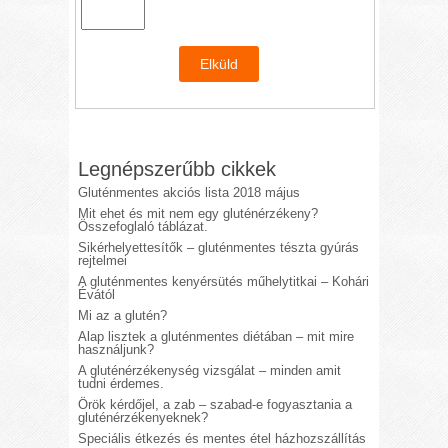
Legnépszerűbb cikkek
Gluténmentes akciós lista 2018 május
Mit ehet és mit nem egy gluténérzékeny?
Összefoglaló táblázat.
Sikérhelyettesítők – gluténmentes tészta gyúrás
rejtelmei
A gluténmentes kenyérsütés műhelytitkai – Kohári
Évától
Mi az a glutén?
Alap lisztek a gluténmentes diétában – mit mire
használjunk?
A gluténérzékenység vizsgálat – minden amit
tudni érdemes.
Örök kérdőjel, a zab – szabad-e fogyasztania a
gluténérzékenyeknek?
Speciális étkezés és mentes étel házhozszállítás