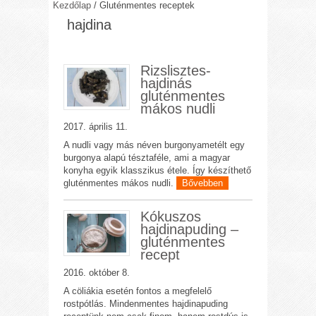
Kezdőlap
/
Gluténmentes receptek
hajdina
Rizslisztes-
hajdinás
gluténmentes
mákos nudli
2017. április 11.
A nudli vagy más néven burgonyametélt egy
burgonya alapú tésztaféle, ami a magyar
konyha egyik klasszikus étele. Így készíthető
gluténmentes mákos nudli.
Bővebben
Kókuszos
hajdinapuding –
gluténmentes
recept
2016. október 8.
A cöliákia esetén fontos a megfelelő
rostpótlás. Mindenmentes hajdinapuding