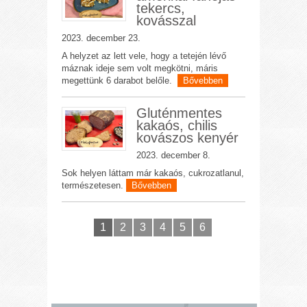
tekercs,
kovásszal
2023. december 23.
A helyzet az lett vele, hogy a tetején lévő
máznak ideje sem volt megkötni, máris
megettünk 6 darabot belőle.
Bővebben
Gluténmentes
kakaós, chilis
kovászos kenyér
2023. december 8.
Sok helyen láttam már kakaós, cukrozatlanul,
természetesen.
Bővebben
1
2
3
4
5
6