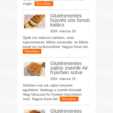
csigát.
Bővebben
Gluténmentes
húsvéti sós fonott
kalács
2024. március 29.
Újabb sós kalácsot sütöttem, most
tojásmentesen, Miklós univerzális és Miklós
bread mix lisztkeverékkel. Nagyon finom lett.
Bővebben
Gluténmentes
sajtos zsemle Air
fryerben sütve
2024. március 29.
Sütöttem már sok sajtos kenyeret,
egyebeket. Valahogy a zsemle kimaradt.
Hogy fokozzam Air fryerben készítettem
most. Nagyon finom lett.
Bővebben
Gluténmentes