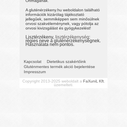
Önmagának.
A gluténérzékeny.hu weboldalon található
információk kizárólag tájékoztató
jellegűek, semmiképpen sem minősülnek
orvosi szakvéleménynek, vagy pótolja az
orvosi kivizsgálást és gyógykezelést!
Lisztérzékeny,
lisztérzékenység
:
régies neve a gluténérzékenységnek.
Használata nem pontos.
Kapcsolat
Dietetikus szakértőink
Gluténmentes termék akció bejelentése
Impresszum
Copyright 2013-2025 weboldalt a
FaXuniL Kft.
üzemelteti.