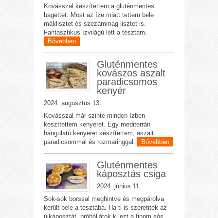
Kovásszal készítettem a gluténmentes
bagettet. Most az íze miatt tettem bele
máklisztet és szezámmag lisztet is.
Fantasztikus ízvilágú lett a tésztám.
Bővebben
Gluténmentes
kovászos aszalt
paradicsomos
kenyér
2024. augusztus 13.
Kovásszal már szinte minden ízben
készítettem kenyeret. Egy mediterrán
hangulatú kenyeret készítettem, aszalt
paradicsommal és rozmaringgal.
Bővebben
Gluténmentes
káposztás csiga
2024. június 11.
Sok-sok borssal meghintve és megpárolva
került bele a tésztába. Ha ti is szeretitek az
újkáposztát, próbáljátok ki ezt a finom sós