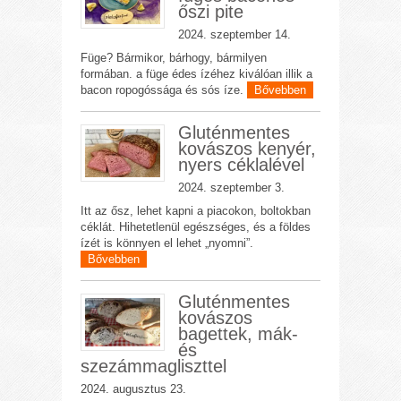
őszi pite
2024. szeptember 14.
Füge? Bármikor, bárhogy, bármilyen
formában. a füge édes ízéhez kiválóan illik a
bacon ropogóssága és sós íze.
Bővebben
Gluténmentes
kovászos kenyér,
nyers céklalével
2024. szeptember 3.
Itt az ősz, lehet kapni a piacokon, boltokban
céklát. Hihetetlenül egészséges, és a földes
ízét is könnyen el lehet „nyomni”.
Bővebben
Gluténmentes
kovászos
bagettek, mák-
és
szezámmagliszttel
2024. augusztus 23.