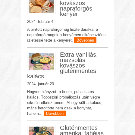
kovászos
napraforgós
kenyér
2024. február 4.
A pirított napraforgómag liszté darálva, a
napraforgó magok a kenyérben elképesztően
ízletessé tette a kenyeret.
Bővebben
Extra vaníliás,
mazsolás
kovászos
gluténmentes
kalács
2024. január 20.
Nagyon hiányzott a finom, puha illatos
kalács. Többszöri próbálkozás után végre
sikerült elkészítenem. Ahogy sült a kalács,
máris betöltötte nem csak a konyhát,
hanem...
Bővebben
Gluténmentes
amerikai fahéjas