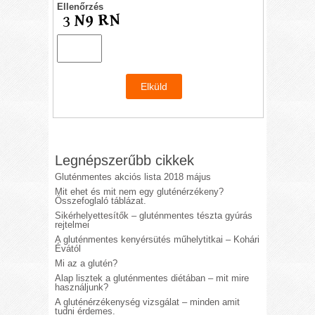
Ellenőrzés
Legnépszerűbb cikkek
Gluténmentes akciós lista 2018 május
Mit ehet és mit nem egy gluténérzékeny?
Összefoglaló táblázat.
Sikérhelyettesítők – gluténmentes tészta gyúrás
rejtelmei
A gluténmentes kenyérsütés műhelytitkai – Kohári
Évától
Mi az a glutén?
Alap lisztek a gluténmentes diétában – mit mire
használjunk?
A gluténérzékenység vizsgálat – minden amit
tudni érdemes.