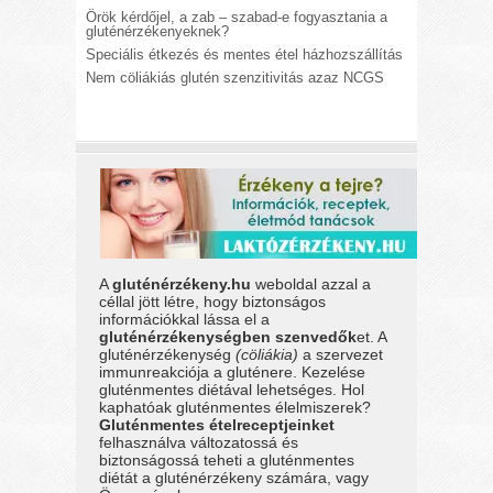
Örök kérdőjel, a zab – szabad-e fogyasztania a
gluténérzékenyeknek?
Speciális étkezés és mentes étel házhozszállítás
Nem cöliákiás glutén szenzitivitás azaz NCGS
A
gluténérzékeny.hu
weboldal azzal a
céllal jött létre, hogy biztonságos
információkkal lássa el a
gluténérzékenységben szenvedők
et. A
gluténérzékenység
(cöliákia)
a szervezet
immunreakciója a gluténere. Kezelése
gluténmentes diétával lehetséges. Hol
kaphatóak gluténmentes élelmiszerek?
Gluténmentes ételreceptjeinket
felhasználva változatossá és
biztonságossá teheti a gluténmentes
diétát a gluténérzékeny számára, vagy