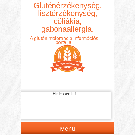
Gluténérzékenység,
lisztérzékenység,
cöliákia,
gabonaallergia.
A gluténintolerancia információs
portálja.
Hirdessen itt!
Menu