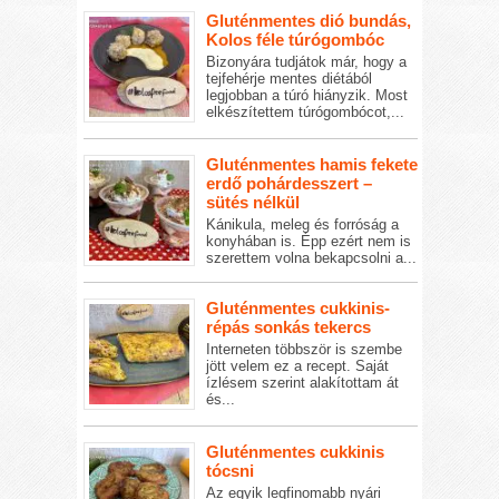
Gluténmentes dió bundás,
Kolos féle túrógombóc
Bizonyára tudjátok már, hogy a
tejfehérje mentes diétából
legjobban a túró hiányzik. Most
elkészítettem túrógombócot,...
Gluténmentes hamis fekete
erdő pohárdesszert –
sütés nélkül
Kánikula, meleg és forróság a
konyhában is. Épp ezért nem is
szerettem volna bekapcsolni a...
Gluténmentes cukkinis-
répás sonkás tekercs
Interneten többször is szembe
jött velem ez a recept. Saját
ízlésem szerint alakítottam át
és...
Gluténmentes cukkinis
tócsni
Az egyik legfinomabb nyári