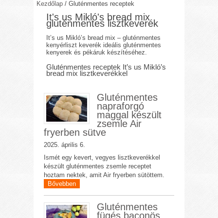
Kezdőlap
/
Gluténmentes receptek
It's us Mikló's bread mix
gluténmentes lisztkeverék
It’s us Mikló’s bread mix – gluténmentes
kenyérliszt keverék ideális gluténmentes
kenyerek és pékáruk készítéséhez.
Gluténmentes receptek It’s us Mikló’s
bread mix lisztkeverékkel
Gluténmentes
napraforgó
maggal készült
zsemle Air
fryerben sütve
2025. április 6.
Ismét egy kevert, vegyes lisztkeverékkel
készült gluténmentes zsemle receptet
hoztam nektek, amit Air fryerben sütöttem.
Bővebben
Gluténmentes
fügés baconös